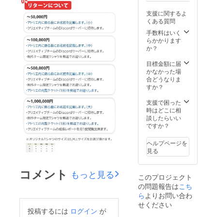
支援に関するよ
くある質問
手数料はいく
らかかります
か？
目標金額に届
かなかった場
合どうなりま
すか？
支援で困った
時はどこに相
談したらいい
ですか？
ヘルプページを
見る
コメント
もっと見る
このプロジェクト
の問題報告は
こち
ら
よりお問い合わ
せください
投稿するには
ログイン
が