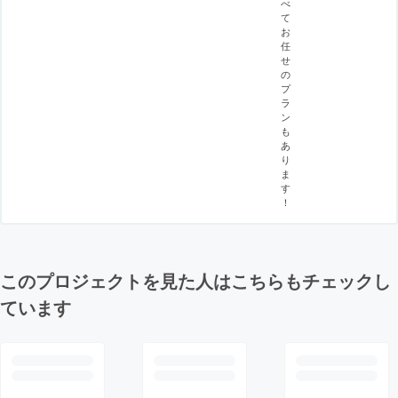
べ
て
お
任
せ
の
プ
ラ
ン
も
あ
り
ま
す
！
このプロジェクトを見た人はこちらもチェックし
ています