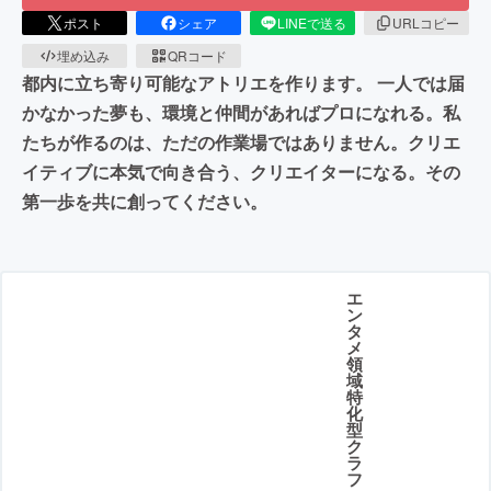
ポスト
シェア
LINEで送る
URLコピー
埋め込み
QRコード
都内に立ち寄り可能なアトリエを作ります。 一人では届
かなかった夢も、環境と仲間があればプロになれる。私
たちが作るのは、ただの作業場ではありません。クリエ
イティブに本気で向き合う、クリエイターになる。その
第一歩を共に創ってください。
エ
ン
タ
メ
領
域
特
化
型
ク
ラ
フ