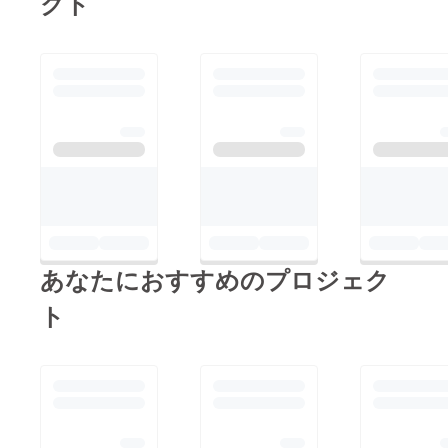
クト
に向けた主要なステッ
は、若手クリエ
プに充てられるご予定
イターが“本気
とのことでしたが、こ
で挑戦できる環
のプロジェクトが完全
境”をつくりた
に実現した際、人々の
いという思いか
生活にどのような変化
ら始まりまし
をもたらすとお考えで
た。
しょうか？ぜひ詳細に
実現したときに
ついてお話しできる機
は、ここから新
会を楽しみにしていま
しい作品や出会
す！もしよろしけれ
いが生まれ、創
あなたにおすすめのプロジェク
ば、私のプロフィール
作の輪が広がっ
に記載しているメール
ト
ていくような場
アドレス、または個別
所になると思っ
メッセージでご連絡い
ています。
ただけると幸いです。
詳しいお話は
追加のサポートが必要
メールにてやり
であれば、資金面でお
とりできれば嬉