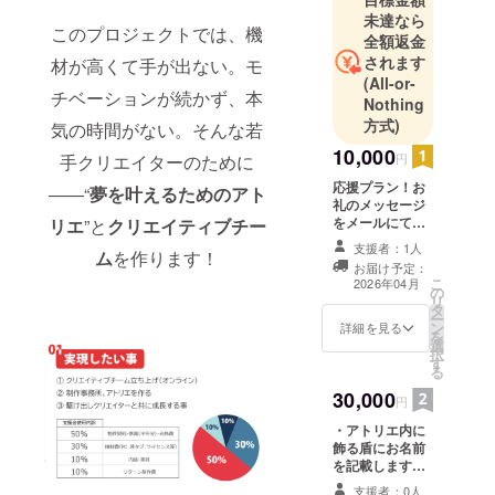
未達なら
このプロジェクトでは、機
全額返金
されます
材が高くて手が出ない。モ
(All-or-
チベーションが続かず、本
Nothing
方式)
気の時間がない。そんな若
10,000
手クリエイターのために
円
応援プラン！お
――“
夢を叶えるためのアト
礼のメッセージ
をメールにて送
リエ
”と
クリエイティブチー
らせていただき
支援者：1人
ム
を作ります！
ます。
お届け予定：
こ
2026年04月
の
リ
タ
ー
ン
詳細を見る
を
選
択
す
る
30,000
円
・アトリエ内に
飾る盾にお名前
を記載します。
（小） ・クリエ
支援者：0人