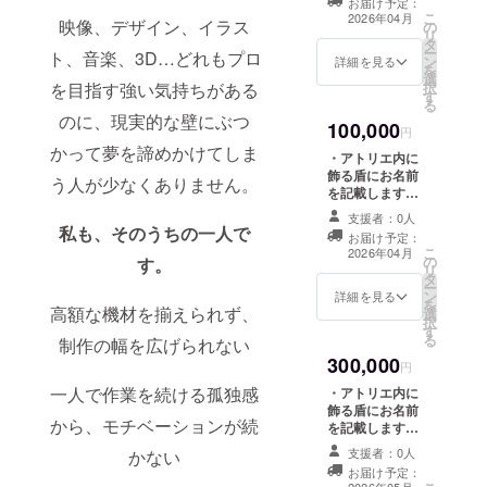
の違いによって
お届け予定：
のDiscordサー
こ
変わりません。
2026年04月
映像、デザイン、イラス
の
バーに招待しま
リ
タ
す。 ・制作チー
ー
ト、音楽、3D…どれもプロ
ン
ム限定Tシャツを
詳細を見る
を
選
郵送でお送りし
択
を目指す強い気持ちがある
す
ます。 ※盾に掲
る
載したいお名前
のに、現実的な壁にぶつ
100,000
（8文字以内）
円
と、メールアド
かって夢を諦めかけてしま
・アトリエ内に
レスを備考欄に
飾る盾にお名前
う人が少なくありません。
お書きくださ
を記載します。
い。 ※Tシャツの
（中） ・クリエ
サイズのご希望
支援者：0人
イティブチーム
私も、そのうちの一人で
（S,M,L）を備考
お届け予定：
のDiscordサー
こ
欄にお書きくだ
2026年04月
の
バーに招待しま
す。
リ
さい。
タ
す。 ・制作チー
ー
ン
ム限定Tシャツを
詳細を見る
を
高額な機材を揃えられず、
選
郵送でお送りし
択
す
ます。 ※盾に掲
る
制作の幅を広げられない
載したいお名前
300,000
（8文字以内）
円
と、メールアド
一人で作業を続ける孤独感
・アトリエ内に
レスを備考欄に
飾る盾にお名前
お書きくださ
から、モチベーションが続
を記載します。
い。 ※Tシャツの
（中） ・クリエ
サイズのご希望
支援者：0人
かない
イティブチーム
（S,M,L）を備考
お届け予定：
のDiscordサー
2026年05月