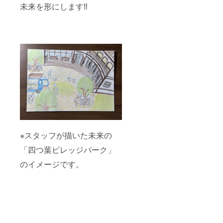
未来を形にします‼️
業日が
最大
業が存
26日の
1,000円
続する
場合、
分を
限り掲
最大
ケーキ
載 ・掲
26,000
または
載方
円分ま
お弁当
法：公
でご利
にご利
式サイ
用可
用いた
トにお
能。 •
だける
名前記
例）10
チケッ
載と店
日しか
トで
舗壁に
ご来店
す。 •
名誉ス
できな
その日
ポン
い場合
のみ有
サープ
は、
効とな
レート
10,000
りま
でお名
円分の
す。 •
前記載
※スタッフが描いた未来の
ご利用
翌日以
・注意
となり
降への
事項：
「四つ葉ビレッジパーク」
ます。
繰り越
支援
のイメージです。
しや複
時、必
数日分
ず備考
をまと
欄に掲
めての
載を希
ご利用
望され
はでき
るお名
ませ
前をご
ん。 •
記入く