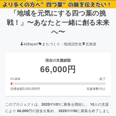
「地域を元気にする四つ葉の挑
戦！」〜あなたと一緒に創る未来
へ〜
428apart
まちづくり・地域活性化
北海道
現在の支援総額
66,000
円
終了
2
%達成
目標金額
3,000,000
円
支援者数
10
人
このプロジェクトは、
2025/11/01
に募集を開始し、
10
人の支援
により
66,000
円の資金を集め、
2025/11/30
に募集を終了しまし