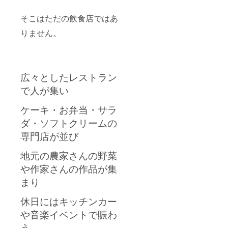
援者名
費：支
4名様
つ葉
をプ
援者様
VIPご招
apart店
そこはただの飲食店ではあ
レート
の交通
待
内開催)
で2025
費や滞
(2030年
・支援
りません。
年12月
在費は
10月
者様の
～3ヶ月
各自で
頃 芽
交通費
掲示
ご負担
室町四
や滞在
（支援
くださ
つ葉
費：支
時、必
い。 ・
apart店
援者様
広々としたレストラン
ず備考
支援者
内開催)
の交通
欄に掲
様との
・支援
費や滞
で人が集い
載を希
連絡方
者様の
在費は
望され
法：詳
交通費
各自で
ケーキ・お弁当・サラ
るお名
細は
や滞在
ご負担
前をご
メール
費：支
くださ
ダ・ソフトクリームの
記入く
で連絡
援者様
い。 ・
ださ
しま
の交通
支援者
専門店が並び
い） サ
す。 ※
費や滞
様との
ブスク
希望の
在費は
連絡方
地元の農家さんの野菜
のご利
方のみ
各自で
法：詳
用につ
感謝プ
ご負担
細は
や作家さんの作品が集
いて
レート
くださ
メール
まり
「サブ
名前入
い。 ・
で連絡
スク
りを店
支援者
しま
券」と
内に設
様との
す。 〇
休日にはキッチンカー
は、1日
置 店舗
連絡方
未来の
や音楽イベントで賑わ
あたり
壁に応
法：詳
「四つ
最大
援者名
細は
葉ビ