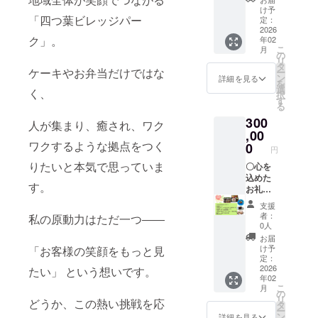
料及び
一点を
希望さ
け予
「四つ葉ビレッジパー
添加物
お選び
れるお
定：
等の食
いただ
2026
名前を
ク」。
年02
品表示
けま
ご記入
こ
月
はお届
す。 ご
くださ
の
リ
け商品
希望の
い）
タ
ケーキやお弁当だけではな
ー
のラベ
リター
ン
詳細を見る
を
ルに表
ンを備
選
く、
択
記され
考欄に
す
る
ます。
ご記載
300
商品開
くださ
人が集まり、癒され、ワク
封前に
い。 〇
,00
は必ず
お弁当
ワクするような拠点をつく
0
円
お届け
orケー
りたいと本気で思っていま
のリ
キサブ
〇心を
ターン
スク
込めた
す。
に貼付
券 毎
お礼の
された
日1,000
メッ
支援
ラベル
円分を
セージ
者：
私の原動力はただ一つ――
や注意
１ヶ月
以下の
0人
書きを
分 (四つ
中から
お届
ご確認
葉apart
一点を
け予
「お客様の笑顔をもっと見
くださ
で使用
お選び
定：
い 〇交
できる
いただ
2026
たい」 という想いです。
年02
流イベ
サブス
けま
こ
月
ントご
ク券。
す。 ご
の
リ
どうか、この熱い挑戦を応
招待(R8
有効期
希望の
タ
ー
年9月下
限はR8
リター
ン
詳細を見る