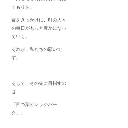
や滞在
支援者
内開催)
け商品
くもりを。
費：支
様との
・支援
のラベ
援者様
連絡方
者様の
ルに表
の交通
法：詳
交通費
記され
食をきっかけに、町の人々
費や滞
細は
や滞在
ます。
在費は
メール
費：支
商品開
の毎日がもっと豊かになっ
各自で
で連絡
援者様
封前に
ご負担
しま
の交通
は必ず
ていく。
くださ
す。 〇
費や滞
お届け
い。 ・
未来の
在費は
のリ
それが、私たちの願いで
支援者
四つ葉
各自で
ターン
様との
ビレッ
ご負担
に貼付
す。
連絡方
ジパー
くださ
された
法：詳
ク
い。 ・
ラベル
細は
２名様
支援者
や注意
メール
VIPご招
様との
書きを
で連絡
待
連絡方
ご確認
しま
(2030年
法：詳
くださ
そして、その先に目指すの
す。 ※
10月
細は
い 〇交
希望の
頃 芽
メール
流イベ
は
方のみ
室町四
で連絡
ントご
感謝プ
つ葉
しま
招待
「四つ葉ビレッジパー
レート
apart店
す。 〇
（15名
名前入
内開催)
未来の
様分）
ク」。
りを店
・支援
四つ葉
(R8年9
内に設
者様の
ビレッ
月下
置 店舗
交通費
ジパー
旬 芽
壁に応
や滞在
ク
室町四