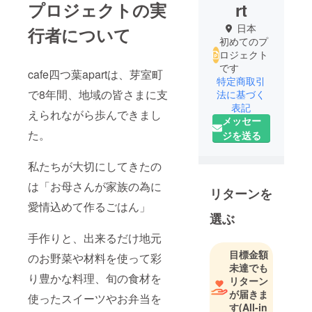
プロジェクトの実
rt
日本
行者について
初めてのプ
ロジェクト
です
cafe四つ葉apartは、芽室町
特定商取引
で8年間、地域の皆さまに支
法に基づく
表記
えられながら歩んできまし
メッセー
た。
ジを送る
私たちが大切にしてきたの
は「お母さんが家族の為に
リターンを
愛情込めて作るごはん」
選ぶ
手作りと、出来るだけ地元
目標金額
のお野菜や材料を使って彩
未達でも
り豊かな料理、旬の食材を
リターン
が届きま
使ったスイーツやお弁当を
す
(All-in