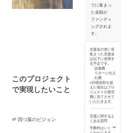
に貼付
ケーキ
ンに貼
apartで
でに集まっ
された
定期便
付され
使用で
た金額が
ラベル
（１回
たラベ
きる割
や注意
の内容
ルや注
引券。
ファンディ
書きを
量6個）
意書き
有効期
ングされま
ご確認
・初回
をご確
限は有
くださ
発送時
認くだ
効期限
す。
い 〇交
～半年
さい 〇
はR8年
流イベ
間 ・原
焼き菓
2月1日
ント２
材料及
子定期
～R9年
支援金の使い道
名様ご
び添加
便（１
1月末)
集まった支援金
招待(R8
物等の
回の内
・原材
は以下に使用す
年9月下
食品表
容量13
料及び
る予定です。
旬 芽
示はお
個）or
添加物
設備費
室町四
届け商
ケーキ
等の食
リターン仕入
つ葉
品のラ
定期便
品表示
このプロジェクト
れ費
apart店
ベルに
（１回
はお届
※目標金額を超
内開催)
表記さ
の内容
け商品
で実現したいこと
えた場合はプロ
・支援
れま
量6個）
のラベ
ジェクトの運営
者様の
す。商
・初回
ルに表
費に充てさせて
交通費
品開封
発送時
記され
いただきます。
や滞在
前には
～１年
ます。
費：支
必ずお
間 ・原
商品開
援者様
届けの
材料及
封前に
支援に関するよ
の交通
リター
び添加
は必ず
🌱 四つ葉のビジョン
くある質問
費や滞
ンに貼
物等の
お届け
在費は
付され
食品表
のリ
手数料はいく
各自で
たラベ
示はお
ターン
らかかります