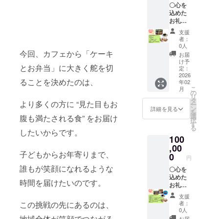
〇心を
す。商
2025年
込めた
品開封
12月～
お礼の
前には
1ヶ月掲
メッ
必ずお
示 （支
支援
セージ
届けの
援時、
者：
以下の
リター
必ず備
0人
中から
今回、カフェから「ケーキ
ンに貼
考欄に
お届
一点を
付され
掲載を
け予
とお弁当」に大きく舵を切
お選び
たラベ
定：
希望さ
いただ
2026
ルや注
れるお
ることを決めたのは、
年02
けま
意書き
名前を
こ
月
す。 〇
をご確
の
ご記入
リ
焼き菓
認くだ
タ
くださ
より多くの方に “見た目もお
ー
子
さい ※
ン
い）
詳細を見る
を
BOX（
希望の
選
腹も満たされる食” をお届け
択
内容量
方のみ
す
る
20
したいからです。
店舗壁
100
個）
に応援
or
,00
者名を
子どもからお年寄りまで、
ケーキ
文字で
0
円
定期便
2025年
誰もが笑顔になれるような
（内容
〇心を
12月～
量 10
込めた
1ヶ月掲
時間を届けたいのです。
個） ・
お礼の
示 （支
初回発
メッ
援時、
支援
送時～
セージ
必ず備
この挑戦の先にあるのは、
者：
2ヶ月
以下の
考欄に
0人
・原材
中から
掲載を
地域全体が笑顔でつながる
お届