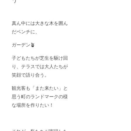
う
1,000円
をプ
メール
レッジ
分を
レート
で連絡
パー
ケーキ
で2025
しま
ク」VIP
または
年12月
す。 ※
ご招待
お弁当
～6ヶ月
以下は
（6名様
真ん中には大きな木を囲ん
にご利
掲示
ご希望
分）
だベンチに、
用いた
（支援
の方の
(2030年
だける
時、必
みとさ
10月
チケッ
ず備考
せてい
頃 芽
ガーデン🪴
トで
欄に掲
ただき
室町四
す。 •
載を希
ます。
つ葉
その日
望され
・四つ
apart店
子どもたちが芝生を駆け回
のみ有
るお名
葉ビ
内開催)
効とな
前をご
レッジ
・支援
り、テラスでは大人たちが
りま
記入く
パーク
者様の
す。 •
ださ
計画
交通費
笑顔で語り合う。
翌日以
い） サ
ミー
や滞在
降への
ブスク
ティン
費：支
観光客も「また来たい」と
繰り越
のご利
グ参加
援者様
しや複
用につ
権 ※希
の交通
思う町のランドマークの様
数日分
いて
望の方
費や滞
をまと
「サブ
のみ感
在費は
な場所を作りたい！
めての
スク
謝プ
各自で
ご利用
券」と
レート
ご負担
はでき
は、1日
名前入
くださ
ませ
あたり
りを店
い。 ・
ん。 •
最大
内に設
支援者
例）1ヶ
1,000円
置 店舗
様との