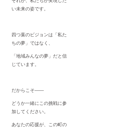
それが、私たちが実現した
月の営
分を
壁に応
連絡方
業日が
ケーキ
援者名
法：詳
い未来の姿です。
26日の
または
をプ
細は
場合、
お弁当
レート
メール
最大
にご利
で2025
で連絡
26,000
用いた
年12月
しま
円分ま
だける
～1年間
す。 ※
四つ葉のビジョンは「私た
でご利
チケッ
掲示
以下は
用可
トで
（支援
ご希望
ちの夢」ではなく、
能。 •
す。 •
時、必
の方の
例）10
その日
ず備考
みとさ
日しか
のみ有
欄に掲
せてい
「地域みんなの夢」だと信
ご来店
効とな
載を希
ただき
できな
りま
望され
ます。
じています。
い場合
す。 •
るお名
〇「四
は、
翌日以
前をご
つ葉ビ
10,000
降への
記入く
レッジ
円分の
繰り越
ださ
パー
ご利用
しや複
い） サ
ク」計
だからこそ――
となり
数日分
ブスク
画ミー
ます。
をまと
のご利
ティン
めての
用につ
グ参加
どうか一緒にこの挑戦に参
ご利用
いて
権 〇名
はでき
「サブ
誉スポ
加してください。
ませ
スク
ンサー
ん。 •
券」と
権 ・掲
例）1ヶ
は、1日
載期
あなたの応援が、この町の
月の営
あたり
間：事