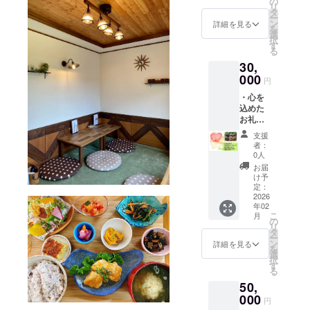
れま
の
リ
物等の
す。商
タ
ー
食品表
品開封
ン
詳細を見る
を
示はお
前には
選
択
届け商
必ずお
す
る
品のラ
届けの
30,
ベルに
リター
表記さ
000
ンに貼
円
れま
付され
・心を
す。商
たラベ
込めた
品開封
ルや注
お礼の
前には
意書き
メッ
必ずお
をご確
支援
セージ
届けの
認くだ
者：
・焼き
リター
さい
0人
菓子
ンに貼
お届
BOX（
付され
け予
内容量
たラベ
定：
15個）
2026
ルや注
年02
原材料
意書き
こ
月
及び添
をご確
の
リ
加物等
認くだ
タ
ー
の食品
さい ※
ン
詳細を見る
を
表示は
希望の
選
択
お届け
方のみ
す
る
商品の
店舗壁
50,
ラベル
に応援
に表記
000
者名を
円
されま
文字で