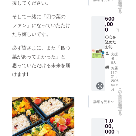
を
援してください。
旬 芽
年2月1
ンを備
選
択
室町四
日～R8
考欄に
す
る
つ葉
年2月
ご記載
そして一緒に「四つ葉の
500
apart店
末) ・原
くださ
内開催)
材料及
い 〇お
,00
ファン」になっていただけ
・支援
び添加
弁当or
0
円
者様の
物等の
ケーキ
たら嬉しいです。
交通費
食品表
サブス
〇心を
や滞在
示はお
ク券
込めた
必ず皆さまに、また「四つ
費：支
届け商
毎日
お礼の
援者様
品のラ
1,000円
メッ
支援
葉があってよかった」と
の交通
ベルに
分を3ヶ
セージ
者：
費や滞
表記さ
月分 (四
以下の
0人
思っていただける未来を届
在費は
れま
つ葉
中から
お届
各自で
す。商
apartで
一点を
け予
けます❗️
ご負担
品開封
使用で
お選び
定：
くださ
前には
きるサ
いただ
2026
年02
い。 ・
必ずお
ブスク
けま
こ
月
支援者
届けの
券。有
す。 〇
の
リ
様との
リター
効期限
お弁当
タ
ー
連絡方
ンに貼
は有効
orケー
ン
詳細を見る
を
法：詳
付され
期限は
キサブ
選
択
細は
たラベ
R8年2
スク券
す
る
メール
ルや注
月1日～
（毎日
1,0
で連絡
意書き
R8年4
1,000円
しま
をご確
月末) ・
分 × 半
00,
す。 ※
認くだ
原材料
年間）
000
円
希望の
さい 〇
及び添
(四つ葉