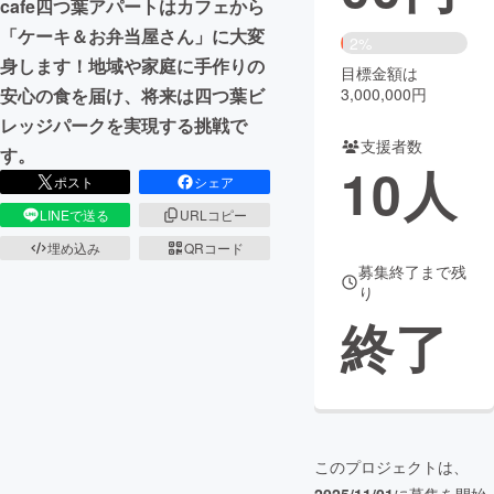
cafe四つ葉アパートはカフェから
「ケーキ＆お弁当屋さん」に大変
まちづくり・地域活性化
2%
身します！地域や家庭に手作りの
目標金額は
3,000,000円
安心の食を届け、将来は四つ葉ビ
CAMPFIRE for Social Good
CAMPFIRE Creation
レッジパークを実現する挑戦で
CAMPFIREふるさと納税
machi-ya
コミュニティ
支援者数
す。
10
人
ポスト
シェア
LINEで送る
URLコピー
埋め込み
QRコード
募集終了まで残
り
終了
このプロジェクトは、