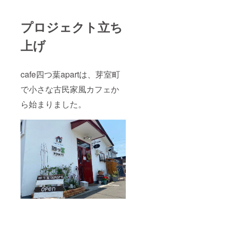
例）1ヶ
ださい
月の営
サブス
業日が
クのご
プロジェクト立ち
26日の
利用に
場合、
ついて
上げ
最大
「サブ
26,000
スク
円分ま
券」と
でご利
は、1日
cafe四つ葉apartは、芽室町
用可
あたり
能。 •
最大
で小さな古民家風カフェか
例）10
1,000円
ら始まりました。
日しか
分を
ご来店
ケーキ
できな
または
い場合
お弁当
は、
にご利
10,000
用いた
円分の
だける
ご利用
チケッ
となり
トで
ます。
す。 •
その日
のみ有
効とな
りま
す。 •
翌日以