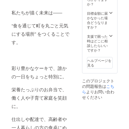
ご負担
ルや注
届け商
に貼付
か？
くださ
意書き
品のラ
された
私たちが描く未来は――
い。 ・
をご確
ベルに
ラベル
目標金額に届
支援者
認くだ
表記さ
や注意
かなかった場
様との
さい 〇
れま
書きを
合どうなりま
“食を通じて町を丸ごと元気
連絡方
交流イ
す。商
ご確認
すか？
法：詳
ベント6
品開封
くださ
にする場所” をつくることで
細は
名様ご
前には
い 〇焼
支援で困った
メール
招待(R8
必ずお
き菓子
時はどこに相
す。
で連絡
年9月下
届けの
定期便
談したらいい
しま
旬 芽
リター
（１回
ですか？
す。 〇
室町四
ンに貼
の内容
未来の
つ葉
付され
量13
ヘルプページを
四つ葉
apart店
たラベ
個）or
見る
彩り豊かなケーキで、誰か
ビレッ
内開催)
ルや注
ケーキ
ジパー
・支援
意書き
定期便
の一日をちょっと特別に。
ク
者様の
をご確
（１回
このプロジェクト
VIPご招
交通費
認くだ
の内容
の問題報告は
待(2030
や滞在
さい 〇
量6個）
こち
栄養たっぷりのお弁当で、
年10月
費：支
交流イ
・初回
ら
よりお問い合わ
頃 芽
援者様
ベント
発送時
せください
働く人や子育て家庭を笑顔
室町四
の交通
10名ご
～1年間
つ葉
費や滞
招待(R8
・原材
に。
apart店
在費は
年9月下
料及び
内開催)
各自で
旬 芽
添加物
・支援
ご負担
室町四
等の食
仕出しや配達で、高齢者や
者様の
くださ
つ葉
品表示
一人暮らしの方の食卓にぬ
交通費
い。 ・
apart店
はお届