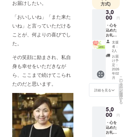
お届けしたい。
方式)
3,0
「おいしいね」「また来た
00
円
いね」と言っていただける
・心を
込めた
ことが、何よりの喜びでし
お礼の
メッ
支援
た。
セージ
者：
2人
その笑顔に励まされ、私自
お届
け予
定：
身も幸せをいただきなが
2026
年02
ら、ここまで続けてこられ
こ
月
の
リ
たのだと思います。
タ
ー
ン
詳細を見る
を
選
択
す
る
5,0
00
円
・心を
込めた
お礼の