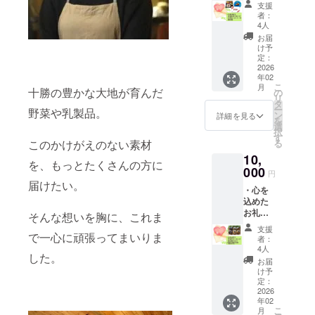
メッ
支援
セージ
者：
・お弁
4人
当or
お届
ケーキ
け予
割引
定：
券 500
2026
年02
円分 (四
こ
月
つ葉
十勝の豊かな大地が育んだ
の
リ
apartで
タ
ー
野菜や乳製品。
使用で
ン
詳細を見る
を
きる割
選
択
引券。
す
このかけがえのない素材
る
有効期
10,
限はR8
を、もっとたくさんの方に
年2月1
000
円
日～R8
届けたい。
・心を
年4月末
込めた
まで) 原
お礼の
材料及
そんな想いを胸に、これま
メッ
び添加
支援
セージ
で一心に頑張ってまいりま
物等の
者：
・焼き
食品表
4人
した。
菓子
示はお
お届
BOX（
届け商
け予
内容量5
品のラ
定：
個） 原
2026
ベルに
年02
材料及
表記さ
こ
月
び添加