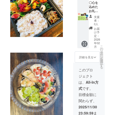
方のみ
焼き菓
加物等
apartで
〇心を
感謝プ
子(内容
の食品
使用で
込めた
レート
量40個)
表示は
きるサ
お礼の
名前入
or ケー
お届け
ブスク
メッ
支援
りを店
キ定期
商品の
券。有
セージ
者：
内に設
便（内
ラベル
効期限
以下の
0人
置 店舗
容量20
に表記
は有効
中から
お届
壁に応
個） ・
されま
期限は
一点を
け予
援者名
初回発
す。商
R8年2
お選び
定：
をプ
送時～
品開封
月1日～
いただ
2026
年02
レート
3ヶ月
前には
R8年7
けま
こ
月
で2025
・原材
必ずお
月末) ・
す。 ご
の
リ
年12月
料及び
届けの
原材料
希望の
タ
ー
～2ヶ月
添加物
リター
及び添
リター
ン
詳細を見る
を
掲示
等の食
ンに貼
加物等
ンを備
選
択
（支援
品表示
付され
の食品
考欄に
す
る
時、必
はお届
たラベ
表示は
ご記載
このプロ
ず備考
け商品
ルや注
お届け
くださ
ジェクト
欄に掲
のラベ
意書き
商品の
い 〇お
載を希
ルに表
をご確
ラベル
弁当 or
は、
All-In方
望され
記され
認くだ
に表記
ケーキ
式
です。
るお名
ます。
さい 〇
されま
サブス
前をご
商品開
焼き菓
す。商
ク券
目標金額に
記入く
封前に
子定期
品開封
（毎日
関わらず、
ださ
は必ず
便（１
前には
1,000円
い）
お届け
回の内
必ずお
分 × 1年
2025/11/30
のリ
容量13
届けの
間） (四
23:59:59
ま
ターン
個）or
リター
つ葉