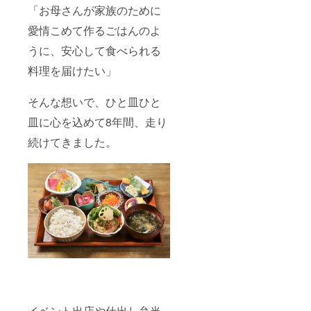
降への
「お母さんが家族のために
繰り越
愛情こめて作るごはんのよ
しや複
数日分
うに、安心して食べられる
をまと
めての
料理を届けたい」
ご利用
はでき
ませ
そんな想いで、ひと皿ひと
ん。 •
例）1ヶ
皿に心を込めて8年間、走り
月の営
続けてきました。
業日が
26日の
場合、
最大
26,000
円分ま
でご利
用可
能。 •
例）10
日しか
ご来店
できな
い場合
は、
10,000
イベント出店や仕出し弁当