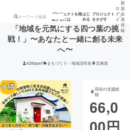
新
ロ
規
グ
会
プロジェクトを掲
はじ
プロジェクト
/
載するには
める
をさがす
イ
員
ン
登
「地域を元気にする四つ葉の挑
録
戦！」〜あなたと一緒に創る未来
へ〜
人気のプロ
注目のリ
注目の新着プロ
募集終了が近いプ
もうすぐ公開
ジェクト
ターン
ジェクト
ロジェクト
されます
428apart
まちづくり・地域活性化
北海道
アート・写真
音楽
現在の支援総
テクノロジー・ガジェット
ゲーム・サ
額
66,0
映像・映画
書籍・雑誌
00
円
ビジネス・起業
チャレンジ