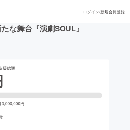
ログイン
/
新規会員登録
たな舞台『演劇SOUL』
うすぐ公開されます
支援総額
プロダクト
円
ファッション
スポーツ
,000,000円
数
ア
ソーシャルグッド
人