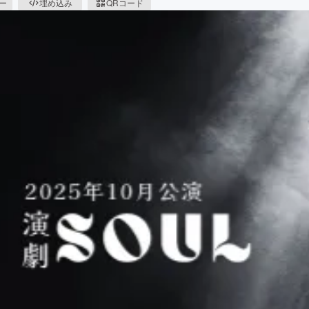
ピー
埋め込み
QRコード