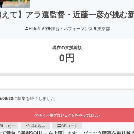
えて】アラ還監督・近藤一彦が挑む新
Hide5169
舞台・パフォーマンス
東京都
現在の支援総額
0
円
5/09/30
に募集を終了しました
もう一度プロジェクトをやってほしい
RLコピー
埋め込み
QRコード
東京にて舞台『演劇SOUL』を上演します。 パニック障害を乗り