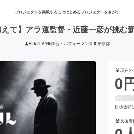
プロジェクトを掲載するには
はじめる
プロジェクトをさがす
えて】アラ還監督・近藤一彦が挑む新
Hide5169
舞台・パフォーマンス
東京都
注目のリターン
注目の新着プロジェクト
募集終了が近いプロジェクト
も
現在の
音楽
舞台・パフォーマンス
0
ゲーム・サービス開発
フード・飲食店
0%
書籍・雑誌出版
アニメ・漫画
目標金額は3
支援者
チャレンジ
ビューティー・ヘルスケ
0