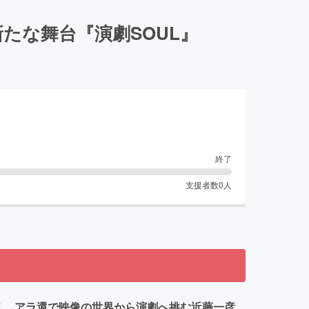
たな舞台『演劇SOUL』
終了
支援者数
0
人
越え、アラ還で映像の世界から演劇へ挑む近藤一彦