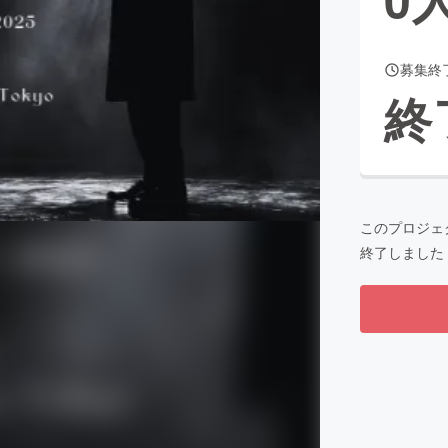
募集終
CAMPFIRE for Social Good
CAMPFIRE Creation
終
CAMPFIREふるさと納税
machi-ya
コミュニティ
このプロジェ
終了しました