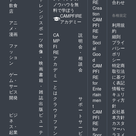
RE
合わせ
ノウハウを無
飲食
レ
Crea
料で学ぼう
店
ン
tion
各種規定
CAMPFIRE
ジ
CAM
アカデミー
アニ
ス
利用規
PFI
メ・
ポ
約
RE
漫画
ー
CA
説
細則
for
ツ
MP
明
プライ
Soci
ファ
映
FI
会
バシー
al
ッ
像
RE
・
ポリ
Goo
ショ
・
ア
相
シー
d
ン
映
カ
談
特定商
CAM
画
デ
会
取引法
PFI
ゲー
書
ミ
に基づ
RE
ム・
籍
ー
く表記
for
サー
・
と
情報セ
Ente
ビス
雑
は
キュリ
rtain
開発
誌
ク
サ
ティ方
men
出
ラ
ポ
針
t
版
ウ
ー
反社基
CAM
ビジ
ビ
ド
ト
本方針
PFI
ネ
ュ
フ
サ
カスタ
RE
ス・
ー
ァ
ー
マーハ
for
起業
テ
ン
ビ
ラスメ
Spor