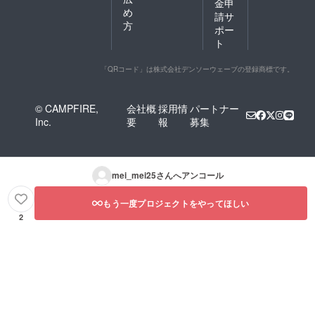
金申
め
請サ
方
ポー
ト
「QRコード」は株式会社デンソーウェーブの登録商標です。
© CAMPFIRE,
会社概
採用情
パートナー
Inc.
要
報
募集
mei_mei25
さんへアンコール
もう一度プロジェクトをやってほしい
2