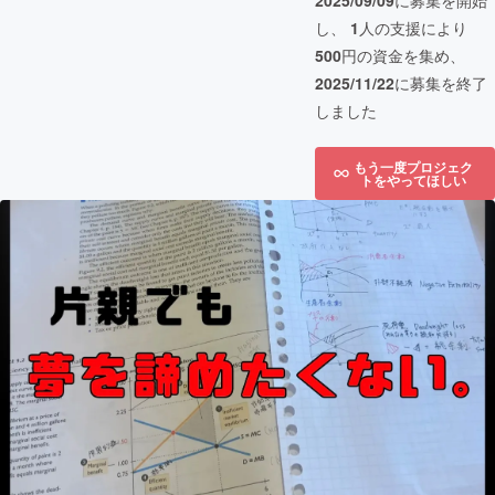
2025/09/09
に募集を開始
し、
1
人の支援により
500
円の資金を集め、
2025/11/22
に募集を終了
しました
もう一度プロジェク
トをやってほしい