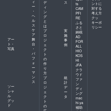
ィ
デ
ス
ントに
ts
ー
ィ
対する
CAM
・
ン
考え方
PFI
ヘ
グ
クッ
RE
ル
と
キーポ
ふる
ス
は
リシー
さと
ケ
プ
実
納税
ア
ロ
施
AD
アー
舞
ジ
事
FOR
ト・
台
ェ
例
ALL
写真
・
ク
HIO
パ
ト
KOS
フ
の
HI
ォ
作
JFA
ー
り
クラ
マ
方
ウド
ン
プ
統
ファ
ス
ロ
計
ン
ソー
ジ
デ
ディ
シャ
ェ
ー
ング
ル
ク
タ
mac
グッ
ト
hi-ya
ド
の
補助
広