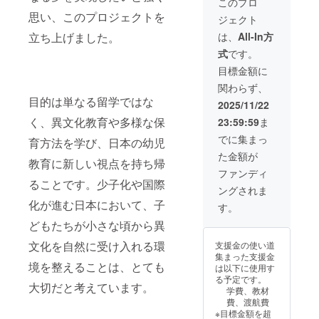
用URLをお送り
このプロ
します
思い、このプロジェクトを
ジェクト
立ち上げました。
は、
All-In方
式
です。
目標金額に
関わらず、
目的は単なる留学ではな
2025/11/22
く、異文化教育や多様な保
23:59:59
ま
でに集まっ
育方法を学び、日本の幼児
た金額が
教育に新しい視点を持ち帰
ファンディ
ることです。少子化や国際
ングされま
化が進む日本において、子
す。
どもたちが小さな頃から異
文化を自然に受け入れる環
支援金の使い道
集まった支援金
境を整えることは、とても
は以下に使用す
る予定です。
大切だと考えています。
学費、教材
費、渡航費
※目標金額を超