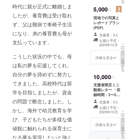
る
時代に親が正式に離婚しま
5,000
円
したが、養育費は受け取れ
現地での写真と
レポートプラン
ず、父は難病で車椅子生活
(PDF)
になり、弟の養育費も母が
支援者：0人
お届け予定：
支払っています。
こ
2029年10月
の
リ
タ
ー
こうした状況の中でも、母
ン
詳細を見る
を
選
は私の夢を応援してくれ、
択
す
る
自分の夢を諦めずに努力し
10,000
円
てきました。高校時代は留
支援者限定ミニ
動画レター ・収
学を目指しましたが、資金
録時間：3〜5分
程度 ・内容：支
の問題で断念しました。し
支援者：0人
援者様へ向けた
お届け予定：
かし、海外で幼児教育を学
感謝のメッセー
こ
2029年10月
の
ジや近況報告を
リ
び、子どもたちが多様な価
タ
収録したオリジ
ー
ン
ナル動画レター
詳細を見る
を
値観に触れられる保育士に
選
・提供方法：
択
す
メールにて視聴
なる夢を実現したいと強く
る