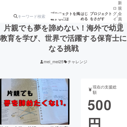
新
ロ
規
グ
会
プロジェクトを掲
はじ
プロジェクト
/
載するには
める
をさがす
イ
員
ン
登
片親でも夢を諦めない！海外で幼児
録
教育を学び、世界で活躍する保育士に
なる挑戦
人気のプロ
注目のリ
注目の新着プロ
募集終了が近いプ
もうすぐ公開
ジェクト
ターン
ジェクト
ロジェクト
されます
mei_mei25
チャレンジ
アート・写真
音楽
現在の支援総
テクノロジー・ガジェット
ゲーム・サ
額
500
映像・映画
書籍・雑誌
円
ビジネス・起業
チャレンジ