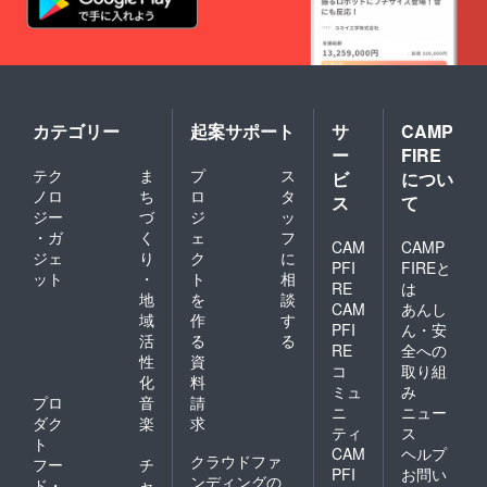
カテゴリー
起案サポート
サ
CAMP
ー
FIRE
テク
ま
プ
ス
ビ
につい
ノロ
ち
ロ
タ
ス
て
ジー
づ
ジ
ッ
・ガ
く
ェ
フ
CAM
CAMP
ジェ
り
ク
に
PFI
FIREと
ット
・
ト
相
RE
は
地
を
談
CAM
あんし
域
作
す
PFI
ん・安
活
る
る
RE
全への
性
資
コ
取り組
化
料
ミュ
み
プロ
音
請
ニ
ニュー
ダク
楽
求
ティ
ス
ト
CAM
ヘルプ
クラウドファ
フー
チ
PFI
お問い
ンディングの
ド・
ャ