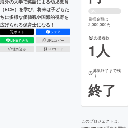
海外の大学で英語による幼児教育
（ECE）を学び、将来は子どもた
まちづくり・地域活性化
0%
ちに多様な価値観や国際的視野を
目標金額は
2,000,000円
広げられる保育士になる！
CAMPFIRE for Social Good
CAMPFIRE Creation
ポスト
シェア
CAMPFIREふるさと納税
machi-ya
コミュニティ
支援者数
LINEで送る
URLコピー
1
人
埋め込み
QRコード
募集終了まで残
り
終了
このプロジェクトは、