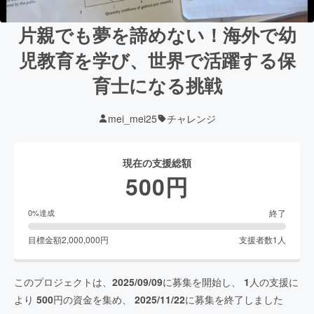
片親でも夢を諦めない！海外で幼
児教育を学び、世界で活躍する保
育士になる挑戦
mei_mei25
チャレンジ
現在の支援総額
500
円
終了
0
%達成
目標金額
2,000,000
円
支援者数
1
人
このプロジェクトは、
2025/09/09
に募集を開始し、
1
人の支援に
より
500
円の資金を集め、
2025/11/22
に募集を終了しました