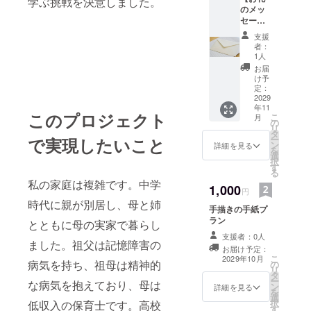
学ぶ挑戦を決意しました。
のメッ
セー
ジ】 感
支援
謝の気
者：
持ちを
1人
込め
お届
て、お
け予
礼の
定：
メッ
2029
年11
セージ
このプロジェクト
こ
月
をお送
の
リ
りしま
タ
ー
で実現したいこと
す。プ
ン
詳細を見る
を
ロジェ
選
択
クト活
す
る
動報告
私の家庭は複雑です。中学
を共
1,000
円
有！
時代に親が別居し、母と姉
手描きの手紙プ
ラン
とともに母の実家で暮らし
支援者：0人
ました。祖父は記憶障害の
お届け予定：
こ
2029年10月
病気を持ち、祖母は精神的
の
リ
タ
ー
な病気を抱えており、母は
ン
詳細を見る
を
選
択
低収入の保育士です。高校
す