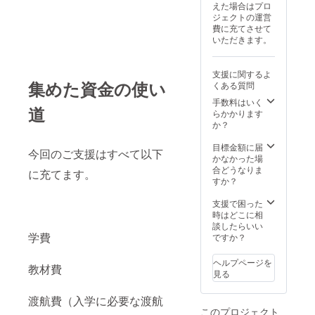
えた場合はプロ
ジェクトの運営
費に充てさせて
いただきます。
支援に関するよ
集めた資金の使い
くある質問
手数料はいく
道
らかかります
か？
目標金額に届
今回のご支援はすべて以下
かなかった場
合どうなりま
に充てます。
すか？
支援で困った
時はどこに相
談したらいい
学費
ですか？
ヘルプページを
教材費
見る
渡航費（入学に必要な渡航
このプロジェクト