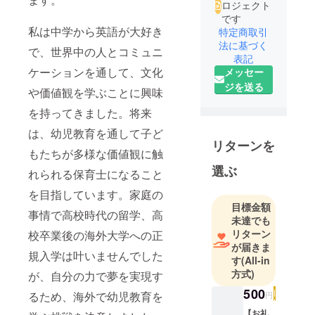
ロジェクト
です
私は中学から英語が大好き
特定商取引
法に基づく
で、世界中の人とコミュニ
表記
ケーションを通して、文化
メッセー
ジを送る
や価値観を学ぶことに興味
を持ってきました。将来
は、幼児教育を通して子ど
リターンを
もたちが多様な価値観に触
選ぶ
れられる保育士になること
を目指しています。家庭の
目標金額
事情で高校時代の留学、高
未達でも
リターン
校卒業後の海外大学への正
が届きま
規入学は叶いませんでした
す
(All-in
方式)
が、自分の力で夢を実現す
500
るため、海外で幼児教育を
円
【お礼