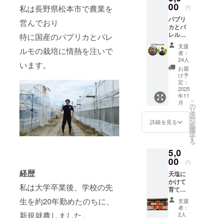
れこんで
野県
00
私は長野県松本市で農業を
円
作っている
パプリ
営んでおり
パレルモの
カとパ
美味しさを1
レルモ
特に国産のパプリカとパレ
の詰め
人でも多く
支援
ルモの栽培に情熱を注いで
合わせ
者：
の人に伝え
です。
24人
います。
たいです！
内容
お届
量：2ｋ
け予
ｇ （サ
定：
イズに
2025
年11
よりま
こ
月
すがパ
の
リ
プリカ8
タ
ー
個、パ
ン
詳細を見る
を
レルモ4
選
択
個ほど
す
る
になり
5,0
ます）
産地：
00
円
長野県
経歴
天塩に
かけて
私は大学卒業後、学校の先
育てた
パプリ
生を約20年勤めたのちに、
支援
カを特
者：
別な包
新規就農しました。
2人