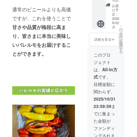
断した
はござ
在費：
うな芳
んへの
場合
お届
いませ
支援者
通常のビニールよりも高価
香な香
直接コ
は、記
け予
ん。 ま
様の交
りが特
ンサル
定：
名装飾
た、プ
通費や
ですが、これを使うことで
徴で、
2026
ティン
は行い
ロジェ
滞在費
年02
果肉は
グを提
ませ
甘さや品質が格段に高ま
クト
こ
は各自
月
柔らか
供。 売
の
ん。
オー
リ
でご負
く
上3000
タ
り、皆さまに本当に美味し
ナー以
ー
担くだ
ジュー
万円未
ン
詳細を見る
外の第
を
さい。
シーで
満の農
選
いパレルモをお届けするこ
三者
択
・支援
一粒一
家専門
す
（支援
る
者様と
粒が
とができます。
に土作
このプロ
者を含
の連絡
しっか
り革新
む）が
方法：
ジェクト
りして
を提
当事者
詳細は
いま
供。 地
は、
All-In方
となる
メール
す。 糖
域ごと
雇用関
で連絡
式
です。
度が高
に異な
係の成
しま
い酸味
る気候
目標金額に
立を
す。 ・
と憧れ
や土壌
あっせ
1支援に
関わらず、
のバラ
の条件
んする
つき1名
ンスが
に最適
2025/10/31
ことも
ご参加
抜群
化され
ござい
いただ
23:59:59
ま
で、袋
た農業
ませ
けま
(じょう
技術の
でに集まっ
ん。 こ
す。 体
の膜)ご
提案、
のこと
験リ
た金額が
と食べ
収益性
は、本
ターン
られま
向上の
ファンディ
プロ
にご参
す 平農
ための
ジェク
加いた
ングされま
園 南
経営戦