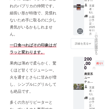
シゴシ
ト農
を込め
れのパプリカの仲間です。
支援
家、小
てお届
者：
野
けいた
細長い形が特徴で、見慣れ
8人
ファー
しま
お届
ムさん
ないため手に取るのに少し
す。 少
け予
が生産
しでも
定：
勇気がいるかもしれませ
したミ
2025
あなた
年11
ニトマ
に幸せ
ん。
こ
月
トを
が訪れ
の
リ
使った
ますよ
タ
ー
トマト
うに ご
ン
詳細を見る
一口食べればその印象はガ
を
ジュー
しごし(-
選
択
ス6本
人-) 製
す
ラッと変わります。
る
セッ
作者：
200
ト。 原
ぶーさ
材料は
,00
果肉は薄めで柔らかく、驚
ん
残り1
ミニト
0
円
くほど甘くてジューシー。
マトと
極少量
農業系
火を通すとさらに甘みが増
の塩の
ユー
み。 添
チュー
し、シンプルにグリルして
加物は
バーで
支援
一切使
ある、
も絶品です。
者：
用せ
とまた
0人
ず、ミ
ろうさ
お届
ニトマ
んの
多くの方がリピーターと
け予
トの美
チャン
定：
味しさ
ネルに
2026