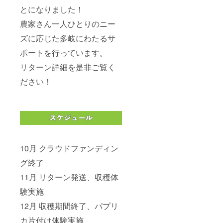
シッ
とになりました！
プ： 私
農家さん一人ひとりのニー
たち
は、一
ズに応じた多岐にわたるサ
時的な
コンサ
ポートを行っています。
ルティ
ングに
リターン詳細を是非ご覧く
とどま
らず、
ださい！
農家さ
んとの
長期的
なパー
トナー
シップ
を重視
しま
10月 クラウドファンディン
す。 農
業経営
グ終了
が持続
可能な
11月 リターン発送、収穫体
成長を
験実施
遂げる
よう、
12月 収穫期間終了、パプリ
長期に
わたり
カ片付け体験実施
支援を