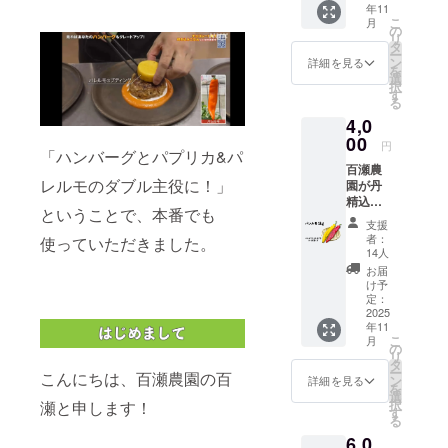
年11
けない中
こ
月
の
で、仲間に
リ
タ
助けてもら
ー
ン
詳細を見る
を
いながら自
選
択
す
分たちで中
る
古ハウスを
4,0
00
建てまし
円
「ハンバーグとパプリカ&パ
た。
百瀬農
レルモのダブル主役に！」
園が丹
まだまだ栽
精込め
培力や販売
ということで、本番でも
て作っ
支援
力か足りな
たパレ
者：
使っていただきました。
ルモ1kg
いので大変
14人
をお届
お届
なことも多
けしま
け予
いですが、
す！ 内
定：
容量：
2025
国内に2割し
年11
1kg (サ
かない国産
こ
月
イズに
の
リ
よりま
パプリカ
タ
ー
こんにちは、百瀬農園の百
すが
ン
詳細を見る
や、パプリ
を
6~10個
選
択
瀬と申します！
カの仲間で
入りで
す
る
す） 産
私自身が惚
6,0
地：長