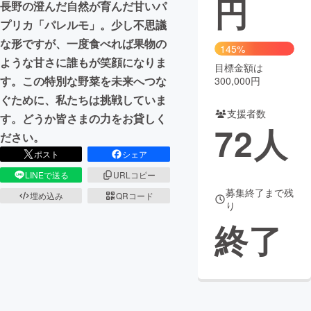
円
長野の澄んだ自然が育んだ甘いパ
プリカ「パレルモ」。少し不思議
まちづくり・地域活性化
な形ですが、一度食べれば果物の
145%
ような甘さに誰もが笑顔になりま
目標金額は
CAMPFIRE for Social Good
CAMPFIRE Creation
す。この特別な野菜を未来へつな
300,000円
CAMPFIREふるさと納税
machi-ya
コミュニティ
ぐために、私たちは挑戦していま
支援者数
す。どうか皆さまの力をお貸しく
72
人
ださい。
ポスト
シェア
LINEで送る
URLコピー
募集終了まで残
埋め込み
QRコード
り
終了