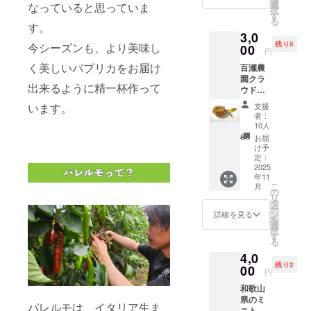
XXXL
選
なっていると思っていま
択
素材：
す
る
綿100％
す。
3,0
（ミッ
残り5
今シーズンも、より美味し
クスグ
00
円
レー：
く美しいパプリカをお届け
百瀬農
綿
園クラ
90%・
出来るように精一杯作って
ウド
ポリエ
ファウ
ステル
支援
います。
ンディ
10%、
者：
ング記
オート
10人
念専用
ミー
お届
たわし
ル：綿
け予
キーホ
99%・
定：
ルダー
2025
ポリエ
年11
です。
ステル
こ
月
いま、
1%、
の
リ
ここで
アッ
タ
ー
しか手
シュ：
ン
詳細を見る
を
に入ら
綿
選
択
ない専
98%、
す
る
用のタ
ポリエ
4,0
グをご
ステル
残り2
用意
00
2%）
円
し、 い
和歌山
つも以
県のミ
上のゴ
パレルモは、イタリア生ま
ニトマ