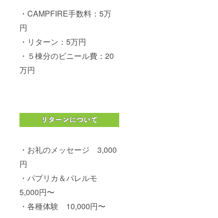
ても同
まら
様で
・CAMPFIRE手数料：5万
ず、法
す。
律や経
円
営戦
略、持
・リターン：5万円
続可能
な農業
・５棟分のビニール費：20
実践に
万円
至るま
で、農
業に関
わる多
岐にわ
たる分
野での
専門知
識を有
してい
ます。
・お礼のメッセージ 3,000
これに
円
より、
農家さ
・パプリカ＆パレルモ
んが直
面する
5,000円〜
様々な
課題に
・各種体験 10,000円〜
対し
て、包