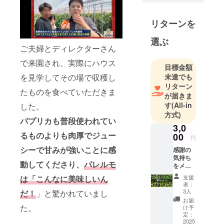
美味しさや
栽培の楽し
リターンを
さを知りま
選ぶ
した。
ご夫婦とディレクターさん
2年間の研修
で来園され、実際にハウス
を経て、新
目標金額
規就農して5
未達でも
を見学してその場で収穫し
リターン
年目です。
たものを食べていただきま
が届きま
長野県松本
す
(All-in
した。
市で、パプ
方式)
リカとパレ
パプリカも普段使われてい
3,0
ルモを中心
るものよりも肉厚でジュー
00
円
にハウスで
シーで甘みが強いことに感
感謝の
栽培してい
気持ち
ます。
動してくださり、
パレルモ
をメー
ルにて
全くの新規
支援
は「こんなに美味しいん
お届け
者：
就農なの
いたし
3人
だ！
」と驚かれていまし
で、ハサミ1
ます！
お届
た。
つから買わ
け予
定：
なくてはい
2025