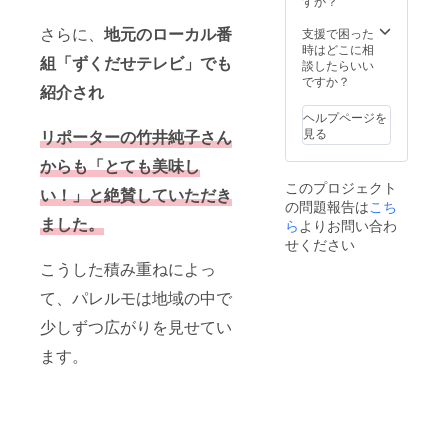
すか？
は支援
地柄で
サルタ
金の一
す。 内
ントが
さらに、
地元のローカル番
支援で困った
部から
容量：
他の農
時はどこに相
充当さ
組「ずくだせテレビ」でも
５kg
業コン
談したらいい
せてい
サルタ
ですか？
ただき
紹介され
ントと
ます。
異なる
ヘルプページを
本プロ
点は、
見る
リポーターの竹井純子さん
ジェク
以下の
トを利
ような
からも「とても美味し
用し
独自の
て、プ
このプロジェクト
特徴と
い！」と絶賛していただき
ロジェ
の問題報告は
こち
強みに
クト
ました。
ありま
ら
よりお問い合わ
オー
す。 1.
せください
ナーと
地域密
第三者
こうした積み重ねによっ
着型の
（支援
サポー
て、パレルモは地域の中で
者を含
ト 全国
む）と
に広が
少しずつ広がりを見せてい
の間の
るネッ
雇用関
トワー
ます。
係を成
クを活
立させ
かし、
ること
各地域
はござ
に根ざ
いませ
した密
ん。 ま
着型の