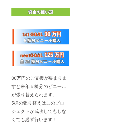
た、プ
サポー
ロジェ
トを提
クト
供しま
オー
す。 地
ナー以
元の気
外の第
候や土
三者
壌、文
（支援
化を深
者を含
く理解
む）が
した上
当事者
で、そ
となる
れぞれ
雇用関
の農家
係の成
さんに
立を
最適な
あっせ
アドバ
んする
30万円のご支援が集まりま
イスを
ことも
行いま
ござい
すと来年５棟分のビニール
す。 2.
ませ
多岐に
が張り替えられます。
ん。 こ
わたる
のこと
専門知
5棟の張り替えはこのプロ
は、本
識 私た
プロ
ちは、
ジェクトが成功してもしな
ジェク
単に農
トのリ
業技術
くても必ず行います！
ターン
の提供
につい
にとど