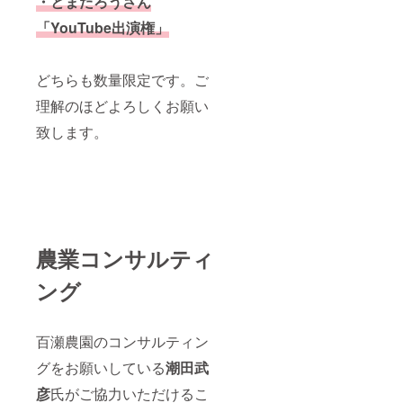
・とまたろうさん
キャッ
「YouTube出演権」
チアッ
プし、
新しい
技術や
どちらも数量限定です。ご
方法の
導入を
理解のほどよろしくお願い
積極的
にサ
致します。
ポート
しま
す。 こ
れによ
り、農
家さん
が常に
時代の
農業コンサルティ
一歩先
を行く
ング
農業を
実践で
きるよ
うにな
百瀬農園のコンサルティン
りま
す。 5.
グをお願いしている
潮田武
長期的
なパー
彦
氏がご協力いただけるこ
トナー