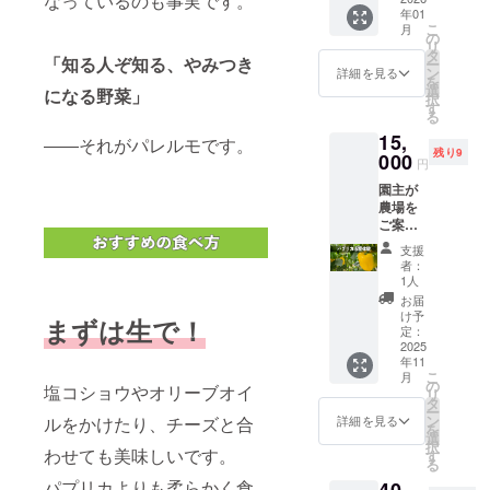
なっているのも事実です。
年01
をその
出演す
こ
月
まま凝
ること
の
リ
縮しま
ができ
タ
「知る人ぞ知る、やみつき
ー
した。
ます。
ン
詳細を見る
を
市販品
YouTub
選
になる野菜」
択
では味
e登録者
す
る
わえな
数9万人
15,
い、生
の人気
――それがパレルモです。
残り9
産者直
チャン
000
円
送の贅
ネルで
園主が
沢な味
あなた
農場を
わいで
のこと
ご案内
す。 内
を発信
し、実
容量
してみ
支援
際にパ
キャロ
ません
者：
プリカ
ルセブ
か？ 撮
1人
の収穫
ン × 2
影場所
お届
を体験
本：最
は日本
け予
まずは生で！
してい
も濃厚
国内に
定：
ただき
2025
で洗練
限りま
年11
ます。
された
す。 と
こ
月
11月頃
味わ
またろ
の
塩コショウやオリーブオイ
リ
には木
い.。 ア
うさん
タ
ー
の高さ
イコ × 2
があな
ン
ルをかけたり、チーズと合
詳細を見る
を
が2mを
本：
たの所
選
択
超える
わせても美味しいです。
すっき
に訪問
す
る
ため、
りした
し、撮
パプリカよりも柔らかく食
40,
私たち
飲み口
影いた