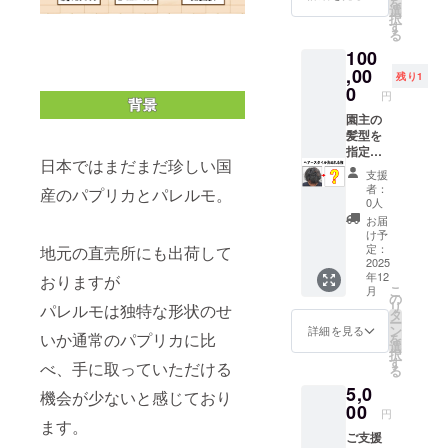
を
家でも
ぼこり
選
の連絡
ターン
択
なかな
が立つ
す
方法：
に貼付
る
か経験
ので汚
詳細は
された
100
するこ
れても
メール
ラベル
とが少
,00
良い服
で連絡
残り1
や注意
ない作
装で。
0
しま
書きを
円
業で
気にな
す。 ・
ご確認
す！ 是
園主の
る方
1支援に
くださ
非、プ
髪型を
は、帽
つき1名
い。」
ロ農家
指定で
子、マ
ご参加
日本ではまだまだ珍しい国
のハウ
きま
スク、
いただ
支援
スを体
す！ ど
長靴が
けま
者：
産のパプリカとパレルモ。
感して
んなヘ
良い キ
0人
す。 体
下さ
アース
ツイで
験リ
お届
い！ ・
タイル
すか？
け予
ターン
日時：
でも！
↓ 女性
定：
地元の直売所にも出荷して
にご参
2025年
どんな
2025
のパー
加いた
年12
1月頃
カラー
おりますが
トさん
だく皆
こ
月
・場
でも！
が毎年
の
さまに
リ
パレルモは独特な形状のせ
所：長
備考欄
一緒に
タ
は、イ
ー
野県松
にご希
行って
ン
詳細を見る
ベント
いか通常のパプリカに比
を
本市
望のヘ
いるの
選
保険を
択
松本ハ
アース
で、女
す
適用い
べ、手に取っていただける
る
イラン
タイル
性でも
たしま
5,0
ド 神
をご記
出来ま
機会が少ないと感じており
す。 万
林支
入くだ
00
すが根
が一の
円
所 近
さい。
ます。
を抜く
事故や
ご支援
郊 ・支
実施時
のは少
トラブ