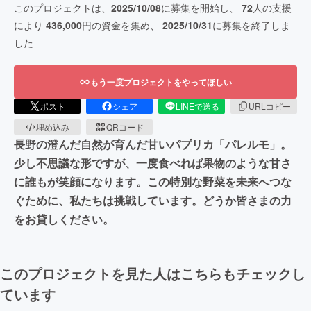
このプロジェクトは、
2025/10/08
に募集を開始し、
72
人の支援
により
436,000
円の資金を集め、
2025/10/31
に募集を終了しま
した
もう一度プロジェクトをやってほしい
ポスト
シェア
LINEで送る
URLコピー
埋め込み
QRコード
長野の澄んだ自然が育んだ甘いパプリカ「パレルモ」。
少し不思議な形ですが、一度食べれば果物のような甘さ
に誰もが笑顔になります。この特別な野菜を未来へつな
ぐために、私たちは挑戦しています。どうか皆さまの力
をお貸しください。
このプロジェクトを見た人はこちらもチェックし
ています