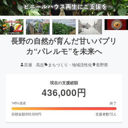
長野の自然が育んだ甘いパプリ
カ“パレルモ”を未来へ
百瀬 高志
まちづくり・地域活性化
長野県
現在の支援総額
436,000
円
終了
145
%達成
目標金額
300,000
円
支援者数
72
人