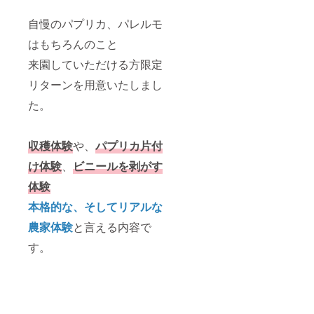
括的な
解決策
自慢のパプリカ、パレルモ
を提供
はもちろんのこと
できま
す。 3.
来園していただける方限定
オー
ダーメ
リターンを用意いたしまし
イドの
コンサ
た。
ルティ
ング 農
家さん
収穫体験
や、
パプリカ片付
一人ひ
とりの
け体験
、
ビニールを剥がす
状況や
ニーズ
体験
に合わ
せて、
本格的な、そしてリアルな
カスタ
マイズ
農家体験
と言える内容で
された
す。
コンサ
ルティ
ングを
行いま
す。 農
業経営
の規模