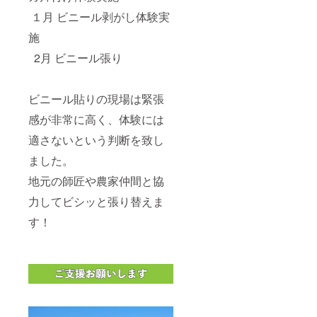
続けま
１月 ビニール剥がし体験実
す。 提
供方
施
法：
zoomに
2月 ビニール張り
て行い
ます。
時間：
ビニール貼りの現場は緊張
90分 日
時：
感が非常に高く、体験には
メール
にて日
適さないという判断を致し
時のご
相談を
ました。
いたし
地元の師匠や農家仲間と協
ます。
概ね11
力してビシッと張り替えま
月〜12
月中。
す！
対象
者：慣
行農法
を行う
農家。
新規就
農希望
者。