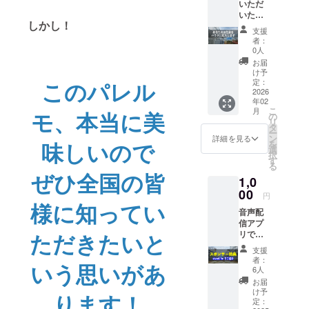
いただ
援者様
期：12
し力が
ルが発
いた方
の交通
月頃
必要で
生した
しかし！
のお名
費や滞
YouTub
す。 子
場合
支援
前をビ
在費：
eにて結
供も参
者：
は、保
ニール
支援者
果報告
加可能
0人
険の補
ハウス
様の交
したい
です
お届
償範囲
のビ
通費や
と思い
か？ ↓
け予
内での
ニール
滞在費
ます！
定：
このパレル
可能で
対応と
に書き
2026
は各自
す。危
なりま
年02
ます。
でご負
険は少
すの
こ
月
モ、本当に美
期間：1
担くだ
の
ないで
で、あ
リ
年間 備
さい。
タ
すが、
らかじ
ー
考欄に
・支援
ン
折った
詳細を見る
めご了
味しいので
を
記載を
者様と
選
枝の先
承くだ
択
希望す
の連絡
す
が尖っ
さい。
る
るお名
方法：
ている
ぜひ全国の皆
なお、
1,0
前を記
詳細は
ことが
保険料
入して
00
メール
ありま
円
は支援
下さ
で連絡
様に知ってい
すの
金の一
音声配
い。 な
しま
で、参
部から
信アプ
お、公
す。 ・
加され
充当さ
リでス
ただきたいと
序良俗
1支援に
る場合
せてい
ポン
に反す
つき1名
はご家
支援
ただき
サーを
ると園
ご参加
庭の責
者：
ます。
いう思いがあ
ご紹介
主が判
いただ
6人
任でお
本プロ
しま
断した
けま
願いし
お届
ジェク
す！ 私
場合
す。 体
け予
ます。
ります！
トを利
は毎朝
は、記
定：
験リ
暑いで
用し