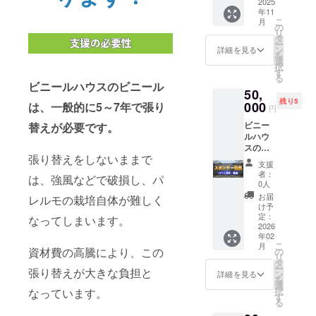
LIVE配
2025
名は行
ターン
すか？
て、プ
年11
信をし
いませ
にご参
↓ 晴れ
ロジェ
こ
月
ていま
ん。
の
加いた
ていれ
クト
リ
す。
タ
だく皆
ばハウ
オー
ー
オープ
ン
さまに
詳細を見る
スの中
ナーと
を
ニング
選
は、イ
は、夏
第三者
択
でスポ
す
ベント
並みに
（支援
る
ンサー
保険を
ビニールハウスのビニール
なるこ
者を含
50,
のお名
適用い
とがあ
む）と
残り5
前をご
000
は、一般的に5～7年で張り
たしま
りま
円
の間の
紹介い
す。 万
す。外
雇用関
ビニー
替えが必要です。
たしま
が一の
は一桁
係を成
ルハウ
す！ ア
事故や
の温度
立させ
スの一
プリ
トラブ
のこと
ること
張り替えをしないままで
面をサ
名：
ルが発
が多い
支援
はござ
ポー
stand.f
生した
者：
です。
は、強風などで破損し、パ
いませ
ターの
m 期
0人
場合
雨の場
ん。 ま
名前で
間：7日
は、保
お届
合は？
レルモの栽培自体が難しく
た、プ
装飾
間 日
け予
険の補
↓ 軽ト
ロジェ
し、オ
時：10
定：
なってしまいます。
償範囲
ラで運
クト
リジナ
2026
月下旬
内での
ぶ作業
オー
年02
ル動画
から順
対応と
は出来
こ
ナー以
月
にて支
次ご紹
資材費の高騰により、この
の
なりま
ません
リ
外の第
援のお
介いた
タ
すの
が、枝
ー
三者
張り替えが大きな負担と
礼を公
します
ン
詳細を見る
で、あ
を折
を
（支援
開しま
備考欄
選
らかじ
る、根
択
者を含
なっています。
す。 備
に希望
す
めご了
を抜く
る
む）が
考欄に
のお名
承くだ
の作業
当事者