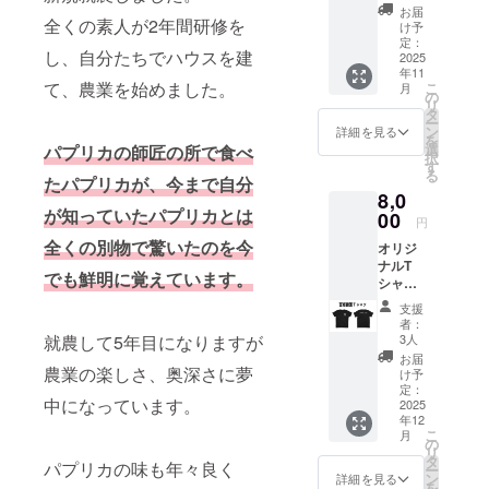
装にて
お届
お届け
全くの素人が2年間研修を
け予
いたし
定：
し、自分たちでハウスを建
ます。
2025
年11
内容
て、農業を始めました。
こ
月
量：パ
の
リ
プリカ5
タ
ー
個 産
ン
詳細を見る
を
地：長
選
パプリカの師匠の所で食べ
択
野県 注
す
る
意：パ
たパプリカが、今まで自分
8,0
レルモ
が知っていたパプリカとは
ではあ
00
円
りませ
全くの別物で驚いたのを今
オリジ
ん。
ナルT
でも鮮明に覚えています。
シャツ
です！
支援
備考欄
者：
にサイ
3人
就農して5年目になりますが
ズをご
お届
記入下
農業の楽しさ、奥深さに夢
け予
さい。
定：
中になっています。
サイ
2025
年12
ズ：S、
こ
月
M、L、
の
リ
XL、
タ
パプリカの味も年々良く
ー
XXL、
ン
詳細を見る
を