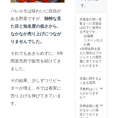
トのリ
だく皆
国、鹿
略の策
す。
ターン
さまに
児島県
定、さ
パレルモは味わいに自信が
につい
は、イ
の徳之
らには
ても同
ベント
島にあ
持続可
ある野菜ですが、
独特な見
様で
支援金の使い道
保険を
る小さ
能な農
す。
集まった支援金
適用い
な柑橘
業を目
た目と知名度の低さから、
は以下に使用す
たしま
栽培農
指した
る予定です。
す。 万
家で
なかなか売り上げにつなが
環境配
設備費
が一の
す。 徳
慮型の
リターン仕入
事故や
りませんでした。
之島は
農業実
れ費
トラブ
九州と
践への
※目標金額を超
ルが発
沖縄の
アドバ
それでもあきらめずに、5年
えた場合はプロ
生した
中間地
イスな
ジェクトの運営
場合
点あた
ど、農
間直売所で販売を続けてき
費に充てさせて
は、保
りに位
家さん
いただきます。
険の補
置して
一人ひ
ました。
償範囲
いるた
とりの
内での
め、1年
ニーズ
支援に関するよ
対応と
間の平
その結果、少しずつリピー
に応じ
くある質問
なりま
均気温
た多岐
すの
ターが増え、今では着実に
は22度
にわた
手数料はいく
で、あ
という
るサ
らかかります
売り上げも伸びてきていま
らかじ
暖かい
ポート
か？
めご了
気候の
を行っ
す。
承くだ
島で
ていま
目標金額に届
さい。
す。 栽
す。 潮
かなかった場
なお、
培に最
田の農
合どうなりま
保険料
適な土
業コン