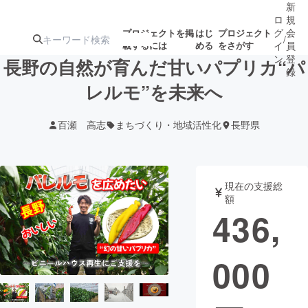
新
ロ
規
グ
会
プロジェクトを掲
はじ
プロジェクト
/
載するには
める
をさがす
イ
員
ン
登
長野の自然が育んだ甘いパプリカ“パ
録
レルモ”を未来へ
人気のプロ
注目のリ
注目の新着プロ
募集終了が近いプ
もうすぐ公開
百瀬 高志
まちづくり・地域活性化
長野県
ジェクト
ターン
ジェクト
ロジェクト
されます
アート・写真
音楽
現在の支援総
額
436,
テクノロジー・ガジェット
ゲーム・サ
000
映像・映画
書籍・雑誌
ビジネス・起業
チャレンジ