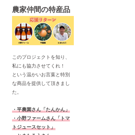
や作物
農家仲間の特産品
の種
類、農
地の特
性な
ど、
個々の
条件を
考慮し
た上
で、最
このプロジェクトを知り、
適なプ
ランを
私にも協力させてくれ！
提案し
ます。
という温かいお言葉と特別
4. 最新
技術の
な商品を提供して頂きまし
導入サ
た。
ポート
農業技
術の進
化は非
・平農園さん「たんかん」
常に速
いた
・小野ファームさん「トマ
め、最
新の情
トジュースセット」
報を常
に