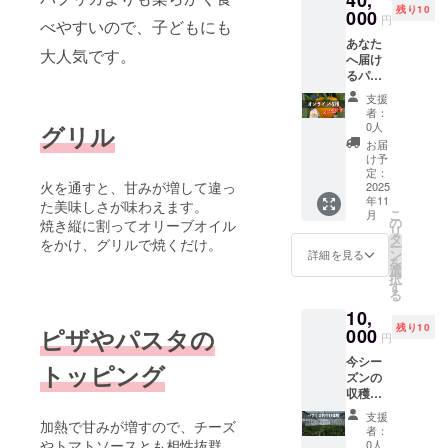
残り10
は木を
000
でトマ
しま
円
べやすいので、子どもにも
斜めに
ト
す。 別
あなた
倒して
ジュー
途費用
大人気です。
へ届け
栽培し
ス初心
はかか
るパプ
ていま
者に
りませ
リカ＆
す。 そ
も。 サ
ん。
支援
パレル
の独特
ンオレ
者：
モをオ
な栽培
ンジ × 2
0人
グリル
ンライ
方法
本：フ
お届
ン配信
を、実
ルーツ
け予
しなが
際に見
定：
ジュー
火を通すと、甘みが増して違っ
ら収穫
2025
て学ん
スのよ
年11
して、
でいた
た美味しさが味わえます。
うな革
こ
月
後日お
だける
の
新的な
焼き縦に割ってオリーブオイル
リ
届けい
貴重な
タ
味わ
をかけ、グリルで焼くだけ。
ー
たしま
機会で
ン
い。 名
詳細を見る
を
す。 お
す。 収
選
称：ト
択
もしろ
穫後
す
マト
る
園主と
は、採
ジュー
10,
リアル
れたて
ス 内容
残り10
タイム
ピザやパスタの
000
のパプ
量：
円
で体験
リカを
180g
今シー
を共有
1kgおみ
6本(２
トッピング
ズンの
してい
やげと
種 各3
収穫を
ただけ
してお
本） 保
終えた
ます。
持ち帰
存方
支援
パプリ
加熱で甘みが増すので、チーズ
配信方
りいた
法：開
者：
カの木
法：
やトマトソースとも相性抜群。
だけま
0人
封前は