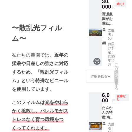
30,
ご希望
前を記
さい。
はハウ
となる
残り5
のお名
000
入して
なお、
円
ス内な
雇用関
前をご
下さ
保険料
ので雨
係の成
百瀬農
記入し
い。 な
は支援
や雪で
立を
園がお
てくだ
お、公
金の一
も行い
あっせ
世話に
さい。
序良俗
〜散乱光フィル
部から
ます。
んする
なてい
「もも
に反す
充当さ
支援
ガチ作
ことも
る潮田
せパプ
ると判
者：
せてい
業です
ム〜
ござい
武彦氏
リカ農
断した
0人
ただき
か？ ↓
ませ
からご
園」
お名前
お届
ます。
ガチ作
ん。 こ
協力い
YouTub
につき
け予
本プロ
業で
のこと
ただ
eチャン
定：
まして
ジェク
私たちの農園では、
近年の
す！ ・
は、本
き、特
2025
ネルに
は読ま
トを利
日時：
プロ
年11
別にコ
てご紹
ないこ
猛暑や日差しの強さに対応
用し
2025年
こ
月
ジェク
ンサル
介しま
の
とがあ
て、プ
12月頃
リ
トのリ
タント
す！ 公
するため、「散乱光フィル
タ
ります
ロジェ
・場
ー
ターン
のリ
開後
ン
のでご
詳細を見る
クト
所：長
を
につい
ム」という特殊なビニール
ターン
URLを
選
了承く
オー
野県松
択
ても同
を提供
メール
す
ださ
ナーと
本市
る
を使用しています。
様で
いただ
にてご
い。
第三者
松本ハ
す。
6,0
きまし
案内い
（支援
在庫な
イラン
た。 潮
00
たしま
し
円
者を含
このフィルムは
光をやわら
ド 神
田武彦
す。 な
む）と
林支
たんか
氏につ
お、公
かく拡散し、パレルモがス
の間の
所 近
んの特
いて 今
序良俗
雇用関
郊 ・支
徴 南国
まで全
に反す
トレスなく育つ環境をつ
係を成
援者様
独特の
国300軒
ると園
支援
立させ
の交通
オレン
以上の
くってくれます。
主が判
者：
ること
費や滞
ジのよ
農家さ
10人