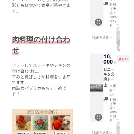
をハウ
zoomに
す。 ・
直射日
お届
彩りも鮮やかで食卓が華やぎま
スの外
て30分
日時：
け予
光を避
す。
へ片付
程度 日
定：
2025年
け常温
ける作
2025
時：11
11月頃
で保存
年12
業を行
月上
・場
消費期
こ
月
なって
旬、詳
の
所：長
限：
リ
いただ
細は
タ
野県松
2026年
ー
きま
肉料理の付け合わ
メール
ン
本市
詳細を見る
6月 原
を
す。 片
にてご
選
松本ハ
材料：
択
付け内
相談し
す
イラン
せ
トマ
る
容 ・栽
決定し
ド 神
ト、食
10,
培が終
ます。
林支
塩 主原
残り10
わった
000
お届け
所 近
料の原
円
ソテーしてステーキやチキンの
パプリ
内容：
郊 ・支
産地：
ビニー
カの枝
パプリ
付け合わせに。
援者様
和歌山
ルを交
を折る
カ＆パ
の交通
甘みと香ばしさが料理を引き立
県 「食
換する
・根を
レルモ
費や滞
品表示
てます。
ため、
全て抜
合わせ
在費：
はお届
支援
肉詰めパプリカもおすすめで
古く
いて軽
て２kg
支援者
者：
け商品
なった
す！
トラに
0人
様の交
のラベ
ビニー
積む 汚
通費や
お届
ルに表
ルを剥
れます
け予
滞在費
記され
がす作
か？ ↓
定：
は各自
ます。
業を行
2026
ドロド
でご負
商品開
年01
なって
ロには
担くだ
封前に
こ
月
いただ
なりま
の
さい。
は必ず
リ
きま
せん
タ
・支援
お届け
ー
す。 農
が、土
ン
詳細を見る
者様と
のリ