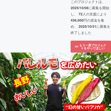
このプロジェクトは、
2025/10/08
に募集を開始
し、
72
人の支援により
436,000
円の資金を集
め、
2025/10/31
に募集を
終了しました
もう一度プロジェク
トをやってほしい