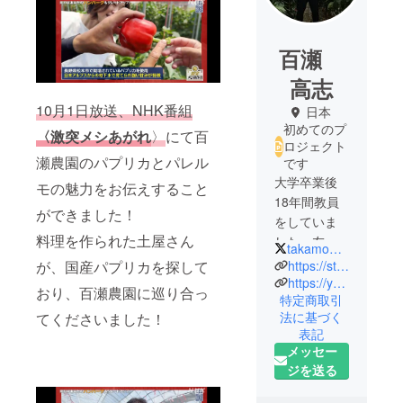
百瀬
高志
10月1日放送、NHK番組
日本
初めてのプ
〈激突メシあがれ
〉
にて百
ロジェクト
瀬農園のパプリカとパレル
です
大学卒業後
モの魅力をお伝えすること
18年間教員
ができました！
をしていま
料理を作られた土屋さん
した。友人
takamomo0412
の紹介で知
https://stand.fm/channels/626b1cb3fd1be6fc46750763
が、国産パプリカを探して
り合ったパ
https://youtube.com/@mo2-1978?si=zysxbOvwAe__wbar
おり、百瀬農園に巡り合っ
特定商取引
プリカ農家
法に基づく
てくださいました！
さんと出
表記
会ったこと
メッセー
で、パプリ
ジを送る
カやパレル
モの本当の