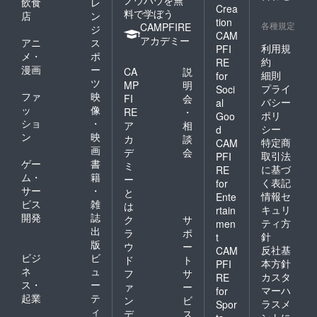
ノウハウを無
飲食
レ
Crea
料で学ぼう
店
ン
tion
各種規定
CAMPFIRE
ジ
CAM
アカデミー
アニ
ス
利用規
PFI
メ・
ポ
約
RE
漫画
ー
CA
説
細則
for
ツ
MP
明
プライ
Soci
ファ
映
FI
会
バシー
al
ッ
像
RE
・
ポリ
Goo
ショ
・
ア
相
シー
d
ン
映
カ
談
特定商
CAM
画
デ
会
取引法
PFI
ゲー
書
ミ
に基づ
RE
ム・
籍
ー
く表記
for
サー
・
と
情報セ
Ente
ビス
雑
は
キュリ
rtain
開発
誌
ク
サ
ティ方
men
出
ラ
ポ
針
t
版
ウ
ー
反社基
CAM
ビジ
ビ
ド
ト
本方針
PFI
ネ
ュ
フ
サ
カスタ
RE
ス・
ー
ァ
ー
マーハ
for
起業
テ
ン
ビ
ラスメ
Spor
ィ
デ
ス