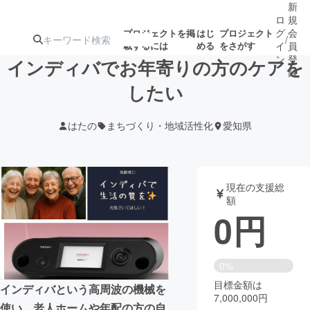
新
ロ
規
グ
会
プロジェクトを掲
はじ
プロジェクト
/
載するには
める
をさがす
イ
員
ン
登
インディバでお年寄りの方のケアを
録
したい
人気のプロ
注目のリ
注目の新着プロ
募集終了が近いプ
もうすぐ公開
はたの
まちづくり・地域活性化
愛知県
ジェクト
ターン
ジェクト
ロジェクト
されます
アート・写真
音楽
現在の支援総
額
0
円
テクノロジー・ガジェット
ゲーム・サ
映像・映画
書籍・雑誌
0%
目標金額は
インディバという高周波の機械を
7,000,000円
ビジネス・起業
チャレンジ
使い、老人ホームや年配の方の自