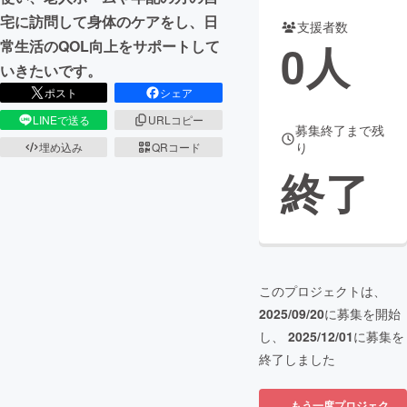
宅に訪問して身体のケアをし、日
支援者数
まちづくり・地域活性化
0
人
常生活のQOL向上をサポートして
いきたいです。
CAMPFIRE for Social Good
CAMPFIRE Creation
ポスト
シェア
CAMPFIREふるさと納税
machi-ya
コミュニティ
LINEで送る
URLコピー
募集終了まで残
り
埋め込み
QRコード
終了
このプロジェクトは、
2025/09/20
に募集を開始
し、
2025/12/01
に募集を
終了しました
もう一度プロジェク