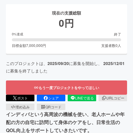
現在の支援総額
0
円
終了
0
%達成
目標金額
7,000,000
円
支援者数
0
人
このプロジェクトは、
2025/09/20
に募集を開始し、
2025/12/01
に募集を終了しました
もう一度プロジェクトをやってほしい
ポスト
シェア
LINEで送る
URLコピー
埋め込み
QRコード
インディバという高周波の機械を使い、老人ホームや年
配の方の自宅に訪問して身体のケアをし、日常生活の
QOL向上をサポートしていきたいです。