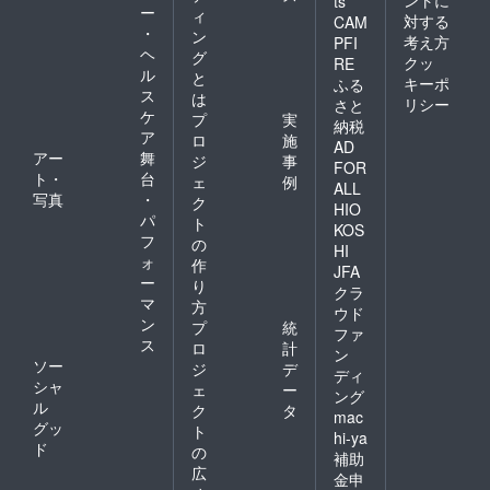
ントに
ts
ー
ィ
対する
CAM
・
ン
考え方
PFI
ヘ
グ
クッ
RE
ル
と
キーポ
ふる
ス
は
リシー
さと
ケ
プ
実
納税
ア
ロ
施
AD
アー
舞
ジ
事
FOR
ト・
台
ェ
例
ALL
写真
・
ク
HIO
パ
ト
KOS
フ
の
HI
ォ
作
JFA
ー
り
クラ
マ
方
ウド
ン
プ
統
ファ
ス
ロ
計
ン
ソー
ジ
デ
ディ
シャ
ェ
ー
ング
ル
ク
タ
mac
グッ
ト
hi-ya
ド
の
補助
広
金申