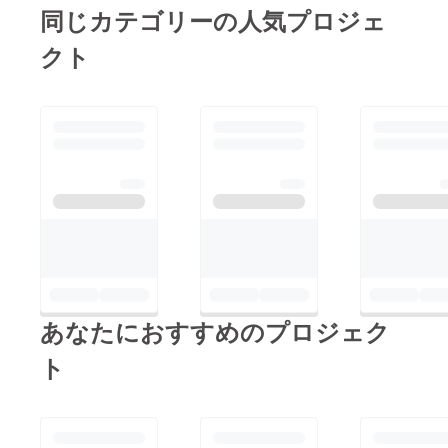
し、非常に大きな可能
同じカテゴリーの人気プロジェ
性を秘めていると感じ
クト
ます。もっと詳しくお
話を伺えたら嬉しいで
す。拝見したところ、
集められた資金は実現
に向けた主要なステッ
プに充てられるご予定
とのことでしたが、こ
のプロジェクトが完全
に実現した際、人々の
生活にどのような変化
をもたらすとお考えで
しょうか？ぜひ詳細に
あなたにおすすめのプロジェク
ついてお話しできる機
ト
会を楽しみにしていま
す！もしよろしけれ
ば、私のプロフィール
に記載しているメール