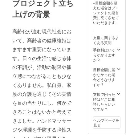
プロジェクト立ち
※目標金額を超
えた場合はプロ
上げの背景
ジェクトの運営
費に充てさせて
いただきます。
高齢化が進む現代社会にお
支援に関するよ
いて、高齢者の健康維持は
くある質問
ますます重要になっていま
手数料はいく
らかかります
す。日々の生活で感じる体
か？
の不調が、活動の制限や孤
目標金額に届
かなかった場
立感につながることも少な
合どうなりま
くありません。私自身、家
すか？
族の介護を通じてその実情
支援で困った
時はどこに相
を目の当たりにし、何かで
談したらいい
ですか？
きることはないかと考えて
きました。ハンドマッサー
ヘルプページを
見る
ジや浮腫を予防する弾性ス