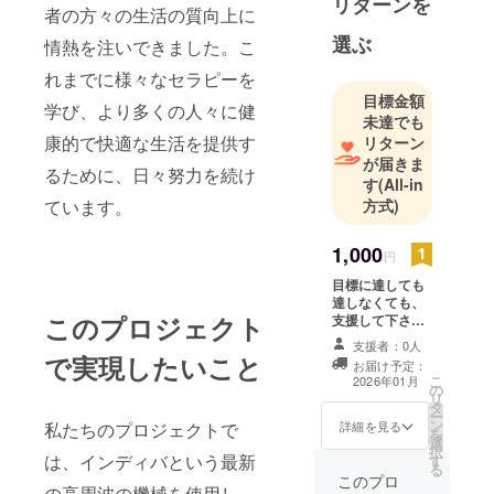
リターンを
者の方々の生活の質向上に
選ぶ
情熱を注いできました。こ
れまでに様々なセラピーを
目標金額
学び、より多くの人々に健
未達でも
康的で快適な生活を提供す
リターン
が届きま
るために、日々努力を続け
す
(All-in
ています。
方式)
1,000
円
目標に達しても
達しなくても、
このプロジェクト
支援して下さっ
た方には感謝の
支援者：0人
手紙を送らせて
で実現したいこと
お届け予定：
ください。
こ
2026年01月
の
リ
タ
ー
ン
詳細を見る
私たちのプロジェクトで
を
選
択
は、インディバという最新
す
る
このプロ
の高周波の機械を使用し