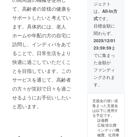
ジェクト
て、高齢者の皆様の健康を
は、
All-In方
サポートしたいと考えてい
式
です。
目標金額に
ます。具体的には、老人
関わらず、
ホームや年配の方の自宅に
2025/12/01
訪問し、インディバをあて
23:59:59
ま
ることで、日常生活をより
でに集まっ
快適に過ごしていただくこ
た金額が
ファンディ
とを目指しています。この
ングされま
サービスを通じて、高齢者
す。
の方々が笑顔で日々を過ご
せるようにお手伝いしたい
支援金の使い道
と思います。
集まった支援金
は以下に使用す
る予定です。
設備費
広報/宣伝費
インディバ機
械費、社用車