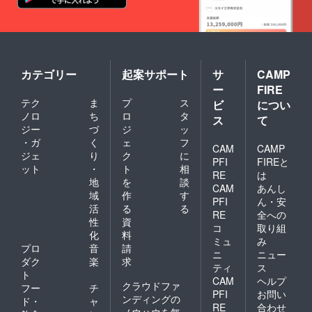
カテゴリー
起案サポート
サ
CAMP
ー
FIRE
テク
ま
プ
ス
ビ
につい
ノロ
ち
ロ
タ
ス
て
ジー
づ
ジ
ッ
・ガ
く
ェ
フ
CAM
CAMP
ジェ
り
ク
に
PFI
FIREと
ット
・
ト
相
RE
は
地
を
談
CAM
あんし
域
作
す
PFI
ん・安
活
る
る
RE
全への
性
資
コ
取り組
化
料
ミュ
み
プロ
音
請
ニ
ニュー
ダク
楽
求
ティ
ス
ト
CAM
ヘルプ
クラウドファ
フー
チ
PFI
お問い
ンディングの
ド・
ャ
RE
合わせ