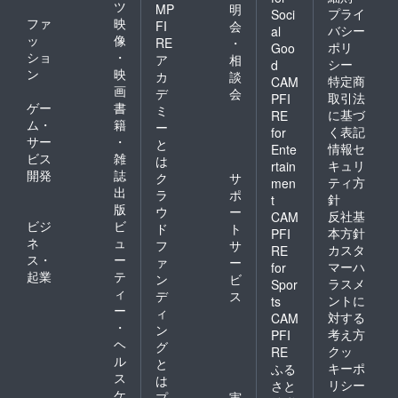
ツ
MP
明
プライ
Soci
ファ
映
FI
会
バシー
al
ッ
像
RE
・
ポリ
Goo
ショ
・
ア
相
シー
d
ン
映
カ
談
特定商
CAM
画
デ
会
取引法
PFI
ゲー
書
ミ
に基づ
RE
ム・
籍
ー
く表記
for
サー
・
と
情報セ
Ente
ビス
雑
は
キュリ
rtain
開発
誌
ク
サ
ティ方
men
出
ラ
ポ
針
t
版
ウ
ー
反社基
CAM
ビジ
ビ
ド
ト
本方針
PFI
ネ
ュ
フ
サ
カスタ
RE
ス・
ー
ァ
ー
マーハ
for
起業
テ
ン
ビ
ラスメ
Spor
ィ
デ
ス
ントに
ts
ー
ィ
対する
CAM
・
ン
考え方
PFI
ヘ
グ
クッ
RE
ル
と
キーポ
ふる
ス
は
リシー
さと
ケ
プ
実