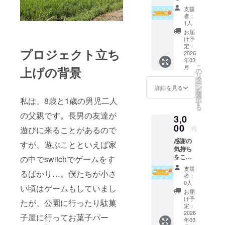
てお手
支援
紙と写
者：
真をお
1人
送りさ
お届
せてい
け予
ただき
定：
プロジェクト立ち
ます！
2026
年03
こ
月
上げの背景
の
リ
タ
ー
ン
詳細を見る
を
選
択
私は、8歳と1歳の男児二人
す
る
の父親です。長男の友達が
3,0
00
遊びに来ることがあるので
円
感謝の
すが、遊ぶことといえば家
気持ち
をこめ
の中でswitchでゲームをす
て手紙
支援
るばかり…。僕たちが小さ
と近況
者：
報告の
0人
い頃はゲームもしていまし
写真を
お届
お送り
け予
たが、公園に行ったり駄菓
させて
定：
いただ
2026
子屋に行ってお菓子パー
年03
きま