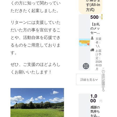
くの方に知って関わってい
す
(All-in
方式)
ただきたく起案しました。
500
円
リターンには支援していた
【お礼
のメッ
だいた方の事を宣伝するこ
セー
とや、活動自体を応援でき
ジ】 感
支援
謝の気
者：
るものをご用意しておりま
持ちを
1人
込め
お届
す。
て、お
け予
礼の
定：
メール
2026
ぜひ、ご支援のほどよろし
年03
を送ら
こ
月
せてい
の
くお願いいたします！
リ
ただき
タ
ー
ます！
ン
詳細を見る
を
選
択
す
る
1,0
00
円
感謝の
気持ち
を込め