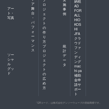
納税
ア
ロ
施
AD
アー
舞
ジ
事
FOR
ト・
台
ェ
例
ALL
写真
・
ク
HIO
パ
ト
KOS
フ
の
HI
ォ
作
JFA
ー
り
クラ
マ
方
ウド
ン
プ
統
ファ
ス
ロ
計
ン
ソー
ジ
デ
ディ
シャ
ェ
ー
ング
ル
ク
タ
mac
グッ
ト
hi-ya
ド
の
補助
広
金申
め
請サ
方
ポー
ト
「QRコード」は株式会社デンソーウェーブの登録商標です。