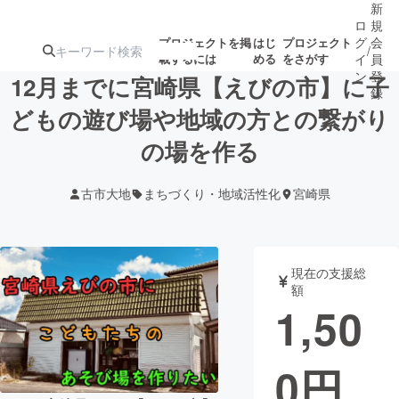
新
ロ
規
グ
会
プロジェクトを掲
はじ
プロジェクト
/
載するには
める
をさがす
イ
員
ン
登
12月までに宮崎県【えびの市】に子
録
どもの遊び場や地域の方との繋がり
の場を作る
人気のプロ
注目のリ
注目の新着プロ
募集終了が近いプ
もうすぐ公開
ジェクト
ターン
ジェクト
ロジェクト
されます
古市大地
まちづくり・地域活性化
宮崎県
アート・写真
音楽
現在の支援総
テクノロジー・ガジェット
ゲーム・サ
額
1,50
映像・映画
書籍・雑誌
0
円
ビジネス・起業
チャレンジ