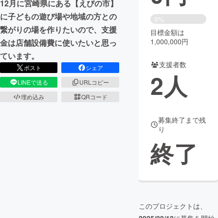
12月に宮崎県にある【えびの市】
に子どもの遊び場や地域の方との
まちづくり・地域活性化
0%
繋がりの場を作りたいので、支援
目標金額は
1,000,000円
金は店舗設備費に使いたいと思っ
CAMPFIRE for Social Good
CAMPFIRE Creation
ています。
CAMPFIREふるさと納税
machi-ya
コミュニティ
支援者数
ポスト
シェア
2
人
LINEで送る
URLコピー
埋め込み
QRコード
募集終了まで残
り
終了
このプロジェクトは、