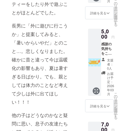
こ
月
す。ま
ティーをしたり外で遊ぶこ
の
リ
た、お
タ
ー
とがほとんどでした。
店で使
ン
詳細を見る
を
える1会
選
択
計あた
す
る
長男に「外に遊びに行こう
り30％
5,0
オフ
か」と提案してみると、
クーポ
00
円
ンを配
「暑いからいやだ」とのこ
感謝の
布させ
気持ち
ていた
と…。悲しくなりました。
をこめ
だきま
て手紙
す。 有
確かに昔と違って今は温暖
支援
と近況
効期限
者：
化の影響もあり、夏は暑す
報告の
が2026
0人
写真を
年12月
お届
ぎる日ばかり。でも、親と
お送り
末まで
け予
させて
となり
定：
しては体力のことなど考え
いただ
2026
ます。
年03
きま
ご利用
て少しは外に出てほし
こ
月
す。ま
の際
の
リ
た、お
は、店
タ
い！！！
ー
店で使
舗にて
ン
詳細を見る
を
える1会
会計の
選
択
計あた
他の子はどうなのかなと疑
際にご
す
る
り50％
提示い
問に思い、息子の友達たち
7,0
オフ
ただけ
クーポ
00
ますと
円