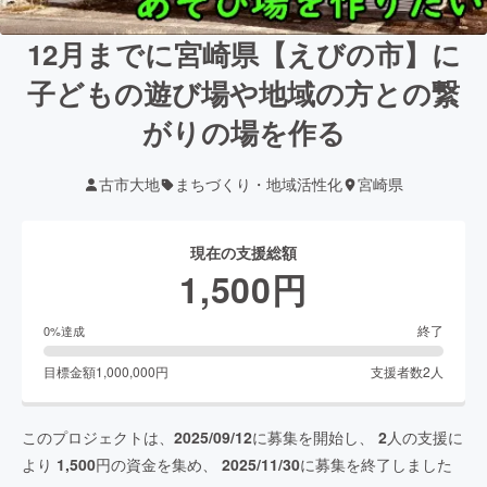
12月までに宮崎県【えびの市】に
子どもの遊び場や地域の方との繋
がりの場を作る
古市大地
まちづくり・地域活性化
宮崎県
現在の支援総額
1,500
円
終了
0
%達成
目標金額
1,000,000
円
支援者数
2
人
このプロジェクトは、
2025/09/12
に募集を開始し、
2
人の支援に
より
1,500
円の資金を集め、
2025/11/30
に募集を終了しました