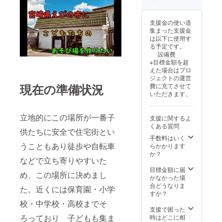
支援金の使い道
集まった支援金
は以下に使用す
る予定です。
設備費
※目標金額を超
えた場合はプロ
ジェクトの運営
現在の準備状況
費に充てさせて
いただきます。
立地的にこの場所が一番子
支援に関するよ
くある質問
供たちに安全で住宅街とい
手数料はいく
うこともあり徒歩や自転車
らかかります
か？
などで立ち寄りやすいた
目標金額に届
め、この場所に決めまし
かなかった場
合どうなりま
た。近くには保育園・小学
すか？
校・中学校・高校までそ
支援で困った
ろっており 子どもも集ま
時はどこに相