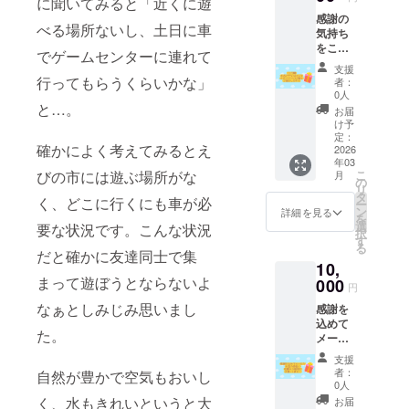
に聞いてみると「近くに遊
ンを配
幸いで
感謝の
布させ
す。
べる場所ないし、土日に車
気持ち
ていた
をこめ
だきま
でゲームセンターに連れて
て1か月
す。 有
支援
間お店
効期限
行ってもらうくらいかな」
者：
の中と
が2026
0人
SNSに
と…。
年12月
お届
てスポ
末まで
け予
ンサー
となり
定：
確かによく考えてみるとえ
様とし
2026
ます。
年03
てご紹
ご利用
びの市には遊ぶ場所がな
こ
月
介させ
の際
の
リ
ていた
は、店
タ
く、どこに行くにも車が必
ー
だきま
舗にて
ン
詳細を見る
を
す。 備
会計の
選
要な状況です。こんな状況
択
考欄の
際にご
す
る
方に
だと確かに友達同士で集
提示い
10,
「お名
ただけ
まって遊ぼうとならないよ
前掲
000
ますと
円
載」の
幸いで
なぁとしみじみ思いまし
感謝を
リター
す。
込めて
ンに掲
た。
メール
載する
とお店
お名前
支援
の命名
とお住
者：
自然が豊かで空気もおいし
に応募
いの都
0人
する権
道府県
く、水もきれいというと大
お届