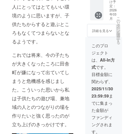
利をお
を記入
け予
渡しい
人にとってはとてもいい環
してい
定：
たしま
2026
ただけ
年03
境のように思いますが、子
す。 こ
ますと
こ
月
ちらは
幸いで
の
リ
供たちからすると遊ぶとこ
応募い
す。 お
タ
ー
ただい
名前の
ン
詳細を見る
ろもなくてつまらないとな
を
た中か
方は文
選
択
らお店
字のみ
す
るようです。
る
の名前
でご入
このプロ
を決め
力お願
ジェクト
させて
いいた
これでは将来、今の子たち
いただ
しま
は、
All-In方
が大きくなったころに田舎
きま
す。
式
です。
す。 備
町が嫌になって出ていてし
考欄の
目標金額に
方にお
まうと危機感を感じまし
関わらず、
店の名
前とそ
2025/11/30
た。こういった思いから私
の名前
23:59:59
ま
にした
は子供たちの遊び場、兼地
理由な
でに集まっ
どご入
域の人とのつながりの場を
た金額が
力いた
作りたいと強く思ったのが
だけま
ファンディ
すと幸
立ち上げのきっかけです。
ングされま
いで
す。
す。