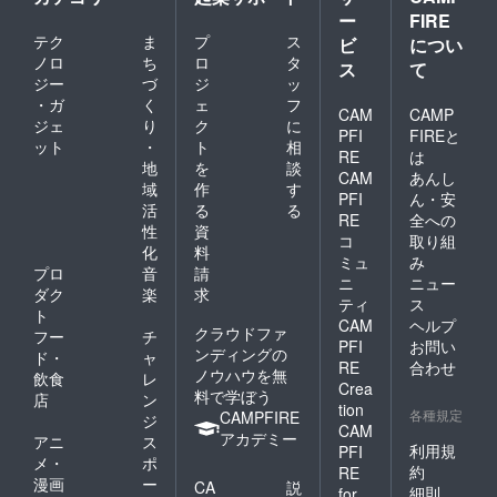
ー
FIRE
テク
ま
プ
ス
ビ
につい
ノロ
ち
ロ
タ
ス
て
ジー
づ
ジ
ッ
・ガ
く
ェ
フ
CAM
CAMP
ジェ
り
ク
に
PFI
FIREと
ット
・
ト
相
RE
は
地
を
談
CAM
あんし
域
作
す
PFI
ん・安
活
る
る
RE
全への
性
資
コ
取り組
化
料
ミュ
み
プロ
音
請
ニ
ニュー
ダク
楽
求
ティ
ス
ト
CAM
ヘルプ
クラウドファ
フー
チ
PFI
お問い
ンディングの
ド・
ャ
RE
合わせ
ノウハウを無
飲食
レ
Crea
料で学ぼう
店
ン
tion
各種規定
CAMPFIRE
ジ
CAM
アカデミー
アニ
ス
利用規
PFI
メ・
ポ
約
RE
漫画
ー
CA
説
細則
for