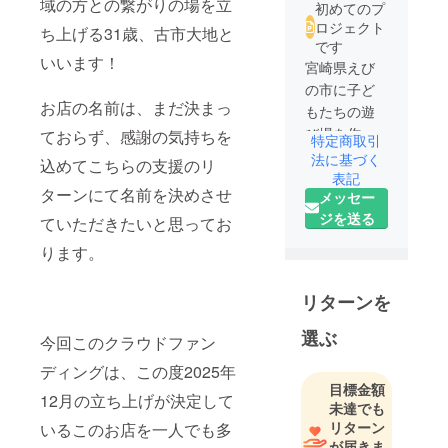
域の方との繋がりの場を立
初めてのプ
ロジェクト
ち上げる31歳、古市大地と
です
いいます！
宮崎県えび
の市に子ど
お店の名前は、まだ決まっ
もたちの遊
び場を作ろ
ておらず、感謝の気持ちを
特定商取引
うと計画し
法に基づく
込めてこちらの支援のリ
ているとこ
表記
ターンにて名前を決めさせ
メッセー
ろです。
ジを送る
ていただきたいと思ってお
ります。
リターンを
選ぶ
今回このクラウドファン
ディングは、この度2025年
目標金額
12月の立ち上げが決定して
未達でも
リターン
いるこのお店を一人でも多
が届きま