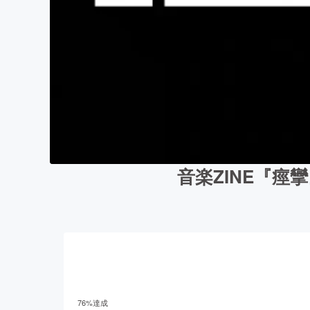
音楽ZINE『痙
76
%達成