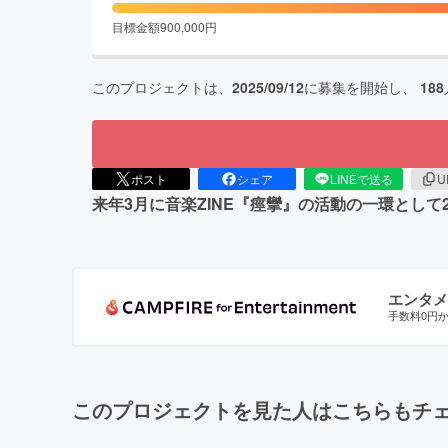
目標金額
900,000
円
このプロジェクトは、
2025/09/12
に募集を開始し、
188
ポスト
シェア
LINEで送る
U
来年3月に音楽ZINE『痙攣』の活動の一環とし
エンタメ
手数料0円
このプロジェクトを見た人はこちらもチ