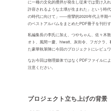
に一種の文化的攪拌が発生し従来では受け入れ
許容されるような土壌が生まれた」という時代
の時代に向けて」——痙攣的2020年代上半期
のベストアルバムをまとめたPDF冊子を刊行
私編集長の李氏に加え、つやちゃん、佐々木敦
オト、風間一慶、hiwatt、灰街令、フガク
た豪華執筆陣に今回のプロジェクトにレビュワ
なお今回は物理媒体ではなくPDFファイルに
注意ください。
プロジェクト立ち上げの背景