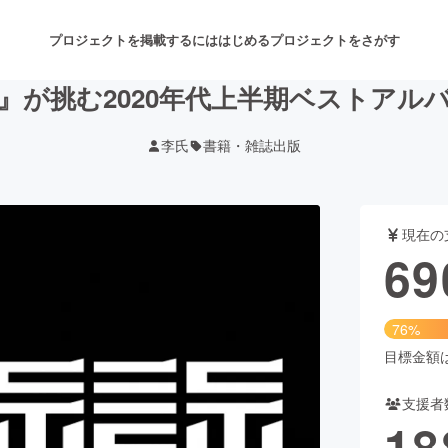
プロジェクトを掲載するには
はじめる
プロジェクトをさがす
攣』が挑む2020年代上半期ベストア
李氏
書籍・雑誌出版
注目のリターン
注目の新着プロジェクト
募集終了が近いプロジェクト
も
現在の
音楽
舞台・パフォーマンス
69
ゲーム・サービス開発
フード・飲食店
76%
書籍・雑誌出版
アニメ・漫画
目標金額は9
支援者
チャレンジ
ビューティー・ヘルスケ
18