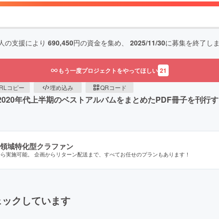
人の支援により
690,450
円の資金を集め、
2025/11/30
に募集を終了し
もう一度プロジェクトをやってほしい
21
RLコピー
埋め込み
QRコード
て2020年代上半期のベストアルバムをまとめたPDF冊子を刊行
領域特化型クラファン
から実施可能。 企画からリターン配送まで、すべてお任せのプランもあります！
ェックしています