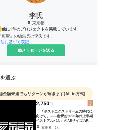
李氏
東京都
他に1件のプロジェクトを掲載しています
E『痙攣』の編集長の李氏です。
引法に基づく表記
メッセージを送る
を選ぶ
標金額未達でもリターンが届きます
(All-in方式)
2,750
円
「 「ポストエクストリームの時代に
向けて」——痙攣的2020年代上半期
ベストアルバム」のA5サイズのPDF
冊子。
支援者：3人