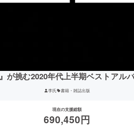
攣』が挑む2020年代上半期ベストア
李氏
書籍・雑誌出版
現在の支援総額
690,450
円