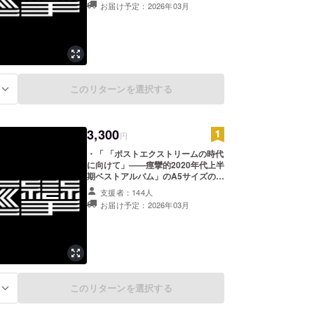
お届け予定：2026年03月
このリターンを選択する
る
3,300
円
・「 「ポストエクストリームの時代
に向けて」——痙攣的2020年代上半
期ベストアルバム」のA5サイズの
PDF冊子。 ・2020年代上半期の音
支援者：144人
楽シーンを振り返るつやちゃんと編
お届け予定：2026年03月
集長李氏の対談記事を収めたA5サイ
ズのPDF冊子。
このリターンを選択する
る