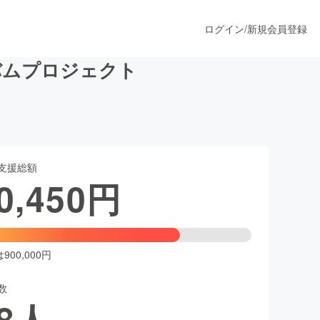
ログイン
/
新規会員登録
ルバムプロジェクト
うすぐ公開されます
支援総額
プロダクト
0,450
円
ファッション
スポーツ
00,000円
数
ア
ソーシャルグッド
8
人