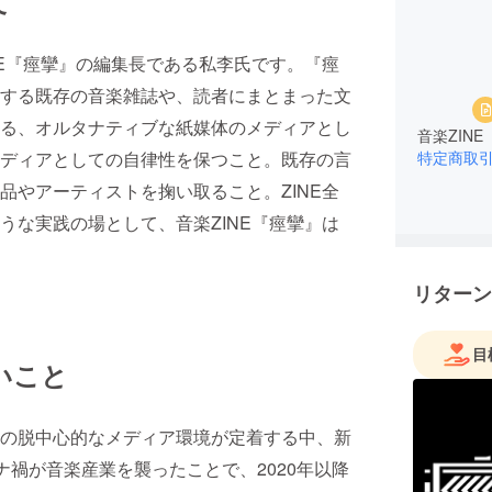
て
NE『痙攣』の編集長である私李氏です。『痙
する既存の音楽雑誌や、読者にまとまった文
る、オルタナティブな紙媒体のメディアとし
音楽ZIN
ディアとしての自律性を保つこと。既存の言
特定商取
品やアーティストを掬い取ること。ZINE全
うな実践の場として、音楽ZINE『痙攣』は
リターン
目
いこと
の脱中心的なメディア環境が定着する中、新
禍が音楽産業を襲ったことで、2020年以降