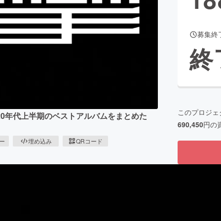
募集終
CAMPFIRE for Social Good
CAMPFIRE Creation
終
CAMPFIREふるさと納税
machi-ya
コミュニティ
このプロジェ
020年代上半期のベストアルバムをまとめた
690,450
円の
ピー
埋め込み
QRコード