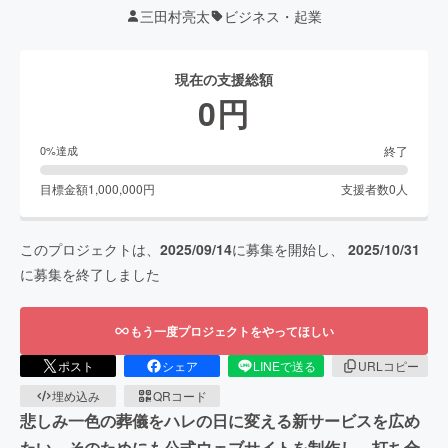
三田村亮太
ビジネス・起業
現在の支援総額
0
円
終了
0
%達成
目標金額
1,000,000
円
支援者数
0
人
このプロジェクトは、
2025/09/14
に募集を開始し、
2025/10/31
に募集を終了しました
もう一度プロジェクトをやってほしい
ポスト
シェア
LINEで送る
URLコピー
埋め込み
QRコード
悲しみ一色の葬儀をハレの日に変える新サービスを広め
たい。そのためにも公式ウェブサイトを制作し、打ち合