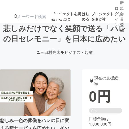
新
ロ
規
グ
会
プロジェクトを掲
はじ
プロジェクト
/
載するには
める
をさがす
イ
員
ン
登
悲しみだけでなく笑顔で送る「ハレ
録
の日セレモニー」を日本に広めたい
人気のプロ
注目のリ
注目の新着プロ
募集終了が近いプ
もうすぐ公開
三田村亮太
ビジネス・起業
ジェクト
ターン
ジェクト
ロジェクト
されます
アート・写真
音楽
現在の支援総
額
0
円
テクノロジー・ガジェット
ゲーム・サ
映像・映画
書籍・雑誌
0%
目標金額は
悲しみ一色の葬儀をハレの日に変
1,000,000円
ビジネス・起業
チャレンジ
える新サービスを広めたい。その