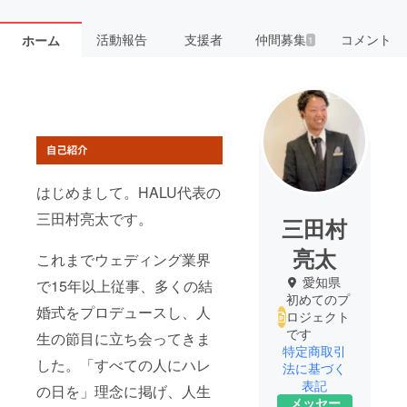
活動報告
支援者
仲間募集
コメント
ホーム
1
はじめまして。HALU代表の
三田村亮太です。
三田村
亮太
これまでウェディング業界
愛知県
で15年以上従事、多くの結
初めてのプ
婚式をプロデュースし、人
ロジェクト
です
生の節目に立ち会ってきま
特定商取引
した。「すべての人にハレ
法に基づく
表記
の日を」理念に掲げ、人生
メッセー