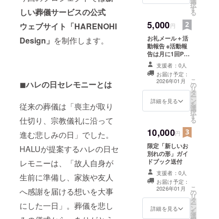
選
択
す
しい葬儀サービスの公式
る
5,000
ウェブサイト「HARENOHI
円
お礼メール＋活
Design」
を制作します。
動報告 ※活動報
告は月に1回PDF
形式にて配信い
支援者：0人
たします。 有効
お届け予定：
期限：2026年1
こ
2026年01月
◼︎
ハレの日セレモニーとは
の
月から2026年12
リ
タ
月末まで
ー
ン
詳細を見る
を
従来の葬儀は「喪主が取り
選
択
す
仕切り、宗教儀礼に沿って
る
10,000
進む悲しみの日」でした。
円
限定「新しいお
HALUが提案するハレの日セ
別れの形」ガイ
ドブック送付
レモニーは、「故人自身が
支援者：0人
生前に準備し、家族や友人
お届け予定：
こ
2026年01月
へ感謝を届ける想いを大事
の
リ
タ
ー
にした一日」。葬儀を悲し
ン
詳細を見る
を
選