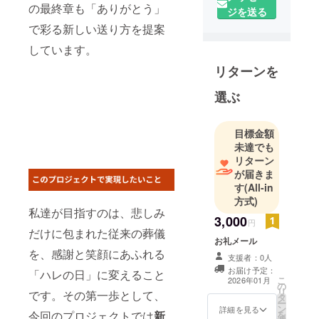
の最終章も「ありがとう」
ジを送る
で彩る新しい送り方を提案
しています。
リターンを
選ぶ
目標金額
未達でも
リターン
が届きま
す
(All-in
方式)
私達が目指すのは、悲しみ
3,000
円
だけに包まれた従来の葬儀
お礼メール
を、感謝と笑顔にあふれる
支援者：0人
お届け予定：
「ハレの日」に変えること
こ
2026年01月
の
リ
です。その第一歩として、
タ
ー
ン
詳細を見る
今回のプロジェクトでは
新
を