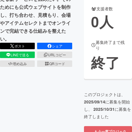
ためにも公式ウェブサイトを制作
支援者数
まちづくり・地域活性化
0
人
し、打ち合わせ、見積もり、会場
やアイテムセレクトまでオンライ
CAMPFIRE for Social Good
CAMPFIRE Creation
ンで完結できる仕組みを整えた
CAMPFIREふるさと納税
machi-ya
コミュニティ
い。
募集終了まで残
ポスト
シェア
り
終了
LINEで送る
URLコピー
埋め込み
QRコード
このプロジェクトは、
2025/09/14
に募集を開始
し、
2025/10/31
に募集を
終了しました
もう一度プロジェク