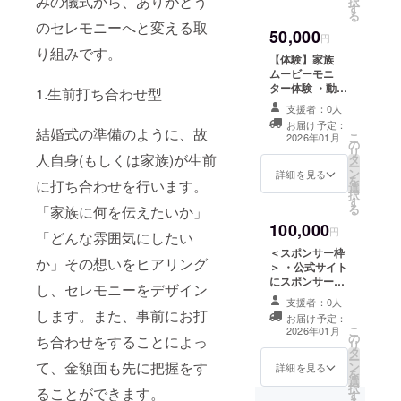
みの儀式から、ありがとう
択
す
る
のセレモニーへと変える取
50,000
円
り組みです。
【体験】家族
ムービーモニ
ター体験 ・動画
1.生前打ち合わせ型
内容 家族の写真
支援者：0人
や動画を編集
お届け予定：
し、特別な想い
結婚式の準備のように、故
こ
2026年01月
の
出を振り返るこ
リ
人自身(もしくは家族)が生前
タ
とのできる映像
ー
ン
作品を作成いた
詳細を見る
を
に打ち合わせを行います。
選
します。映像に
択
す
は以下の ような
る
「家族に何を伝えたいか」
内容が含まれま
100,000
す。 1.ご家族の
円
「どんな雰囲気にしたい
特別な瞬間
＜スポンサー枠
（例：誕生日、
か」その想いをヒアリング
＞ ・公式サイト
旅行、日常のひ
にスポンサーと
し、セレモニーをデザイン
とときなど） 2.
してロゴ、お名
ご希望のテーマ
支援者：0人
前を記載（2026
します。また、事前にお打
に沿った編集
お届け予定：
年1月1日〜2026
こ
（例：「成長の
2026年01月
の
年12月31日ま
ち合わせをすることによっ
リ
記録」「家族の
タ
で） ・SNS投稿
ー
節目」など）
て、金額面も先に把握をす
ン
やプレスリリー
詳細を見る
を
3.BGMやテキス
選
スに「支援企業
択
トの挿入：お好
ることができます。
す
(または個人)」