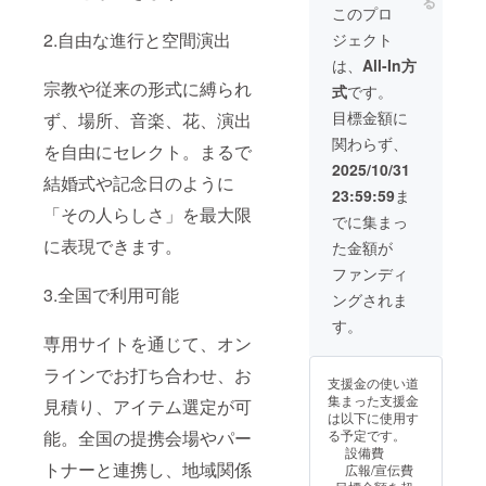
る
きな音楽やコメ
として紹介 掲載
このプロ
ントを映像に追
期間：2026年1
2.自由な進行と空間演出
加します。 ・完
ジェクト
月1日から、事業
成した動画仕様
が存続する限り
は、
All-In方
動画の長さは3〜
掲載 注意事項：
宗教や従来の形式に縛られ
5分、ファイル形
式
です。
支援時、必ず備
式はMP4で納品
考欄に掲載を希
目標金額に
ず、場所、音楽、花、演出
いたします。画
望されるお名前
質は1080pにて
関わらず、
を自由にセレクト。まるで
をご記入くださ
ご提供予定で
い。
2025/10/31
す。 ・作成の流
結婚式や記念日のように
れ 1.映像クリエ
23:59:59
ま
イターとオンラ
「その人らしさ」を最大限
でに集まっ
イン打ち合わせ
に表現できます。
を実施（約30分
た金額が
程度） 2.ご家族
ファンディ
の写真家動画
3.全国で利用可能
データをご提出
ングされま
いただきます
す。
（メールにて）
専用サイトを通じて、オン
3.編集完了後、
動画データを
ラインでお打ち合わせ、お
支援金の使い道
メールにてお届
集まった支援金
けします。 ・注
見積り、アイテム選定が可
は以下に使用す
意事項 1.提出い
能。全国の提携会場やパー
る予定です。
ただく写真や動
設備費
画は、解像度が
トナーと連携し、地域関係
広報/宣伝費
高いものをご用