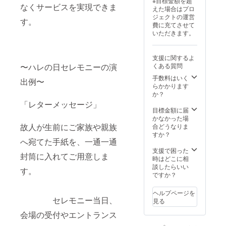
※目標金額を超
意ください。
なくサービスを実現できま
えた場合はプロ
2.VHS形式の
ジェクトの運営
テープは対応し
す。
費に充てさせて
ておりませんの
いただきます。
で、デジタル
データでのご提
供をお願いいた
します。 3.著作
支援に関するよ
〜ハレの日セレモニーの演
権や肖像権に配
くある質問
慮した素材をご
手数料はいく
出例〜
使用ください。
らかかります
・有効期限 2026
か？
年1月1日〜2026
「レターメッセージ」
年6月30日まで
目標金額に届
にデータのご提
かなかった場
出をお願いいた
故人が生前にご家族や親族
合どうなりま
します。
すか？
へ宛てた手紙を、一通一通
支援で困った
封筒に入れてご用意しま
時はどこに相
談したらいい
す。
ですか？
ヘルプページを
セレモニー当日、
見る
会場の受付やエントランス