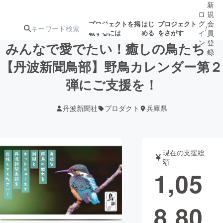
新
ロ
規
グ
会
プロジェクトを掲
はじ
プロジェクト
/
載するには
める
をさがす
イ
員
ン
登
みんなで愛でたい！癒しの鳥たち
録
【丹波新聞鳥部】野鳥カレンダー第２
弾にご支援を！
人気のプロ
注目のリ
注目の新着プロ
募集終了が近いプ
もうすぐ公開
ジェクト
ターン
ジェクト
ロジェクト
されます
丹波新聞社
プロダクト
兵庫県
アート・写真
音楽
現在の支援総
テクノロジー・ガジェット
ゲーム・サ
額
1,05
映像・映画
書籍・雑誌
8,80
ビジネス・起業
チャレンジ