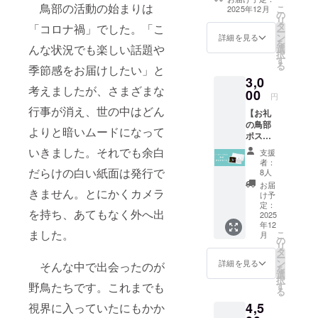
から、リターン
鳥部の活動の始まりは
こ
2025年12月
の
なしコースのご
リ
タ
提案をいただき
「コロナ禍」でした。「こ
ー
ン
ましたので、新
詳細を見る
を
んな状況でも楽しい話題や
選
たに追加しま
択
す
す。
る
季節感をお届けしたい」と
3,0
考えましたが、さまざまな
00
円
行事が消え、世の中はどん
【お礼
の鳥部
よりと暗いムードになって
ポスト
カー
いきました。
それでも余白
支援
ド】 感
者：
謝の気
だらけの白い紙面は発行で
8人
持ちを
お届
きません。とにかくカメラ
込め
け予
て、お
定：
を持ち、あてもなく外へ出
礼の
2025
年12
メッ
ました。
こ
月
セージ
の
リ
を添え
タ
ー
た鳥部
ン
詳細を見る
そんな中で出会ったのが
を
ポスト
選
択
カード
す
野鳥たちです。これまでも
る
をお送
4,5
りしま
視界に入っていたにもかか
す。 ※