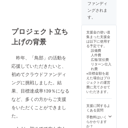
波新聞
ファンディ
オリジ
ングされま
ナルの
B5ノー
す。
ト（１
冊）と
ボール
プロジェクト立ち
支援金の使い道
ペン
集まった支援金
（１
上げの背景
は以下に使用す
本） を
る予定です。
セット
設備費
でお送
人件費
りしま
昨年、「鳥部」の活動を
広報/宣伝費
す。 ※
リターン仕入
応援していただきたいと、
画像は
れ費
サンプ
※目標金額を超
初めてクラウドファンディ
ルで
えた場合はプロ
す。
ングに挑戦しました。結
ジェクトの運営
費に充てさせて
果、目標達成率139％になる
いただきます。
など、多くの方からご支援
支援に関するよ
をいただくことができまし
くある質問
た。
手数料はいく
らかかります
か？