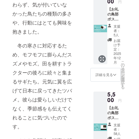
00
円
わらず、気が付いていな
画像は
【お礼
サンプ
かった鳥たちの種類の多さ
の鳥部
ルで
ポスト
す。
や、行動にはとても興味を
カード
支援
と丹波
者：
抱きました。
新聞オ
5人
リジナ
お届
ルグッ
冬の寒さに対応するた
け予
ズ】 感
定：
謝の気
2025
め、モフモフに膨らんだス
年12
持ちを
こ
月
ズメやモズ。田を耕すトラ
込め
の
リ
て、お
タ
クターの後ろに続々と集ま
ー
礼の
ン
詳細を見る
を
メッ
選
るサギたち。元気に翼を広
択
セージ
す
る
を添え
げて日本に戻ってきたツバ
5,5
た鳥部
ポスト
00
メ。彼らは愛らしいだけで
円
カード
【お礼
なく、季節感をも伝えてく
と、非
の鳥部
売品の
れることに気づいたので
ポスト
丹波新
カード
聞オリ
支援
す。
と鳥部
ジナル
者：
卓上カ
のB5
58人
レン
ノート
お届