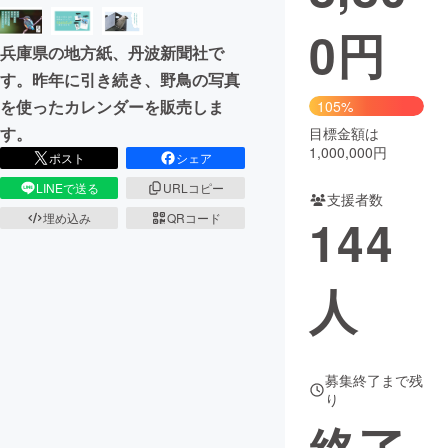
0
円
まちづくり・地域活性化
兵庫県の地方紙、丹波新聞社で
す。昨年に引き続き、野鳥の写真
CAMPFIRE for Social Good
CAMPFIRE Creation
を使ったカレンダーを販売しま
105%
CAMPFIREふるさと納税
machi-ya
コミュニティ
す。
目標金額は
1,000,000円
ポスト
シェア
LINEで送る
URLコピー
支援者数
144
埋め込み
QRコード
人
募集終了まで残
り