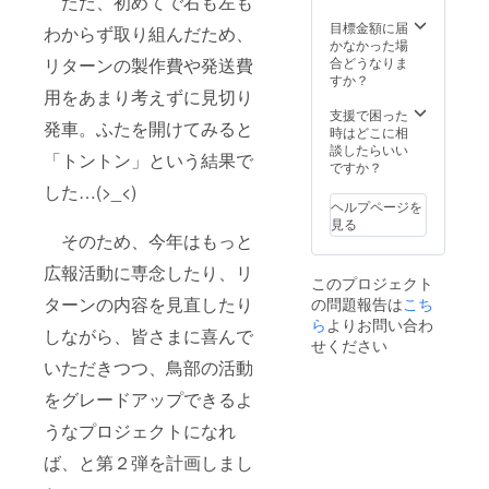
ただ、初めてで右も左も
目標金額に届
わからず取り組んだため、
かなかった場
合どうなりま
リターンの製作費や発送費
すか？
用をあまり考えずに見切り
支援で困った
発車。ふたを開けてみると
時はどこに相
談したらいい
「トントン」という結果で
ですか？
した…(>_<)
ヘルプページを
見る
そのため、今年はもっと
広報活動に専念したり、リ
このプロジェクト
ターンの内容を見直したり
の問題報告は
こち
ら
よりお問い合わ
しながら、皆さまに喜んで
せください
いただきつつ、鳥部の活動
をグレードアップできるよ
うなプロジェクトになれ
ば、と第２弾を計画しまし