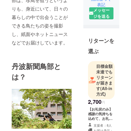
部は、珍鳥を狙うというよ
業100周年を
表記
迎えること
りも、身近にいて、日々の
メッセー
ができまし
ジを送る
暮らしの中で出会うことが
た。今回は
できる鳥たちの姿を撮影
ネット
ニュースな
し、紙面やネットニュース
どで好評を
リターンを
などでお届けしています。
いただいて
選ぶ
いる「丹波
新聞鳥部」
丹波新聞鳥部と
がクラファ
目標金額
ンに挑戦し
未達でも
は？
リターン
ています！
が届きま
す
(All-in
方式)
2,700
円
【お礼状のみ】
感謝の気持ちを
込めて、お礼状
をお送りしま
支援者：8人
す。支援者の方
お届け予定：