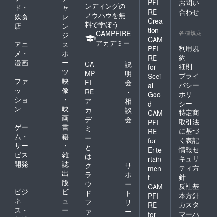
PFI
お問い
ンディングの
ド・
ャ
RE
合わせ
ノウハウを無
飲食
レ
Crea
料で学ぼう
店
ン
tion
各種規定
CAMPFIRE
ジ
CAM
アカデミー
アニ
ス
利用規
PFI
メ・
ポ
約
RE
漫画
ー
CA
説
細則
for
ツ
MP
明
プライ
Soci
ファ
映
FI
会
バシー
al
ッ
像
RE
・
ポリ
Goo
ショ
・
ア
相
シー
d
ン
映
カ
談
特定商
CAM
画
デ
会
取引法
PFI
ゲー
書
ミ
に基づ
RE
ム・
籍
ー
く表記
for
サー
・
と
情報セ
Ente
ビス
雑
は
キュリ
rtain
開発
誌
ク
サ
ティ方
men
出
ラ
ポ
針
t
版
ウ
ー
反社基
CAM
ビジ
ビ
ド
ト
本方針
PFI
ネ
ュ
フ
サ
カスタ
RE
ス・
ー
ァ
ー
マーハ
for