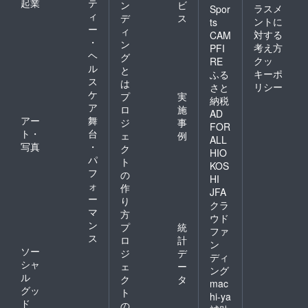
起業
テ
ン
ビ
ラスメ
Spor
ィ
デ
ス
ントに
ts
ー
ィ
対する
CAM
・
ン
考え方
PFI
ヘ
グ
クッ
RE
ル
と
キーポ
ふる
ス
は
リシー
さと
ケ
プ
実
納税
ア
ロ
施
AD
アー
舞
ジ
事
FOR
ト・
台
ェ
例
ALL
写真
・
ク
HIO
パ
ト
KOS
フ
の
HI
ォ
作
JFA
ー
り
クラ
マ
方
ウド
ン
プ
統
ファ
ス
ロ
計
ン
ソー
ジ
デ
ディ
シャ
ェ
ー
ング
ル
ク
タ
mac
グッ
ト
hi-ya
ド
の