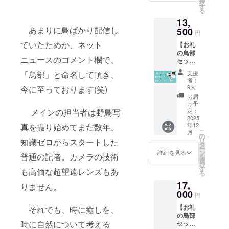
択
セージ
す
る
を添え
13,
た鳥部
あまりに鳥ばかり配信し
ポスト
500
円
カード
ていたためか、ネット
【お礼
と、丹
の鳥部
波新聞
ニュースのコメント欄で、
セット
鳥部壁
①】 感
掛けカ
支援
「鳥部」と命名して頂き、
謝の気
レン
者：
持ちを
ダー
9人
今に至っております(笑)
込め
2026（
お届
て、 ・
A３サイ
け予
鳥部ポ
ズ）を
定：
メインの担当者は野鳥写
スト
2025
お送り
年12
真を撮り始めてまだ数年、
カード
しま
こ
月
・鳥部
す。 ※
の
リ
知識ゼロからスタートした
卓上カ
画像は
タ
ー
レン
サンプ
ン
詳細を見る
普通の記者。カメラの技術
を
ダー
ルで
選
択
（182m
す。
す
も高価な超望遠レンズもあ
る
m×128
17,
mm）
りません。
・鳥部
000
円
壁掛け
【お礼
カレン
それでも、時に癒しを、
の鳥部
ダー
時に自然について考える
セット
（A3サ