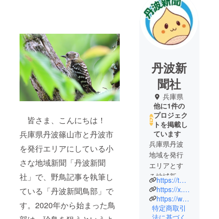
丹波新
聞社
兵庫県
他に1件の
プロジェク
皆さま、こんにちは！
トを掲載し
兵庫県丹波篠山市と丹波市
ています
兵庫県丹波
を発行エリアにしている小
地域を発行
さな地域新聞「丹波新聞
エリアとす
社」で、野鳥記事を執筆し
る地域新聞
https://tanba.jp/
「丹波新聞
https://x.com/tanbanp
ている「丹波新聞鳥部」で
社」です！
https://www.youtube.com/@user-bq8sv4lv7z
す。2020年から始まった鳥
特定商取引
2024年で創
法に基づく