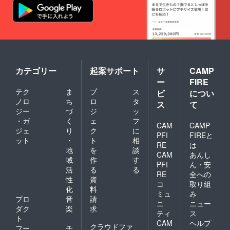
カテゴリー
起案サポート
サ
CAMP
ー
FIRE
テク
ま
プ
ス
ビ
につい
ノロ
ち
ロ
タ
ス
て
ジー
づ
ジ
ッ
・ガ
く
ェ
フ
CAM
CAMP
ジェ
り
ク
に
PFI
FIREと
ット
・
ト
相
RE
は
地
を
談
CAM
あんし
域
作
す
PFI
ん・安
活
る
る
RE
全への
性
資
コ
取り組
化
料
ミュ
み
プロ
音
請
ニ
ニュー
ダク
楽
求
ティ
ス
ト
CAM
ヘルプ
クラウドファ
フー
チ