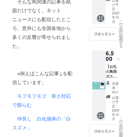
そんな鳥関連の記事を紙
ダー
（１
け予
2026】
冊）と
定：
面だけでなく、ネット
感謝の
2025
ボール
年12
気持ち
ニュースにも配信したとこ
ペン
こ
月
を込め
（１
の
リ
ろ、意外にも全国各地から
て、お
本）を
タ
ー
礼の
お送り
ン
詳細を見る
を
多くの反響が寄せられまし
メッ
しま
選
択
セージ
す。
す
た。
る
を添え
6,5
た鳥部
ポスト
00
円
カード
【お礼
と、丹
の鳥部
波新聞
※例えばこんな記事↓を配
ポスト
鳥部卓
カード
信しています。
上カレ
支援
と鳥部
ンダー
者：
壁掛け
2026（
43人
モフモフモズ 寒さ対応
カレン
182mm
お届
ダー
×128m
け予
で膨らむ
2026】
m）を
定：
感謝の
2025
お送り
年12
気持ち
しま
仲良し 白化個体の「白
こ
月
を込め
す。
の
リ
て、お
タ
スズメ」
ー
礼の
ン
詳細を見る
を
メッ
選