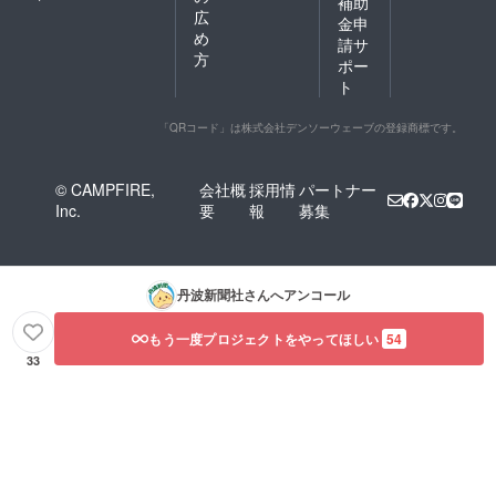
補助
広
金申
め
請サ
方
ポー
ト
「QRコード」は株式会社デンソーウェーブの登録商標です。
© CAMPFIRE,
会社概
採用情
パートナー
Inc.
要
報
募集
丹波新聞社
さんへアンコール
もう一度プロジェクトをやってほしい
54
33