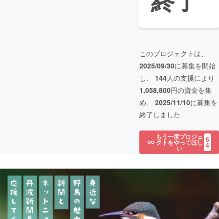
終了
このプロジェクトは、
2025/09/30
に募集を開始
し、
144
人の支援により
1,058,800
円の資金を集
め、
2025/11/10
に募集を
終了しました
もう一度プロジェ
5
クトをやってほし
4
い