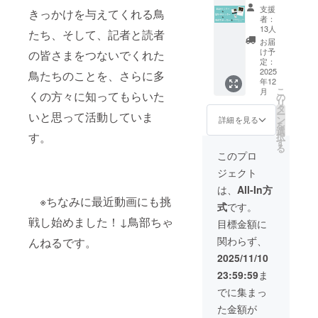
②】 感
イズ）
支援
きっかけを与えてくれる鳥
謝の気
・鳥部
者：
持ちを
ステッ
13人
たち、そして、記者と読者
込め
カー
お届
て、 ・
（大小
け予
の皆さまをつないでくれた
鳥部ポ
２枚）
定：
スト
2025
をセッ
鳥たちのことを、さらに多
年12
カード
トでお
こ
月
・鳥部
くの方々に知ってもらいた
送りし
の
リ
卓上カ
ます。
タ
ー
いと思って活動していま
レン
※画像は
ン
詳細を見る
を
ダー
サンプ
選
す。
択
（182m
ルで
す
る
m×128
す。
このプロ
mm）
ジェクト
・鳥部
壁掛け
は、
All-In方
カレン
※ちなみに最近動画にも挑
式
です。
ダー
（A3サ
戦し始めました！↓鳥部ちゃ
目標金額に
イズ）
関わらず、
んねるです。
・鳥部
ステッ
2025/11/10
カー
23:59:59
ま
（大小
２枚）
でに集まっ
・非売
た金額が
品の丹