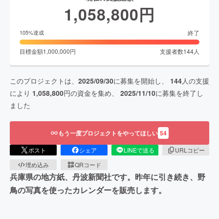
1,058,800
円
終了
105
%達成
目標金額
1,000,000
円
支援者数
144
人
このプロジェクトは、
2025/09/30
に募集を開始し、
144
人の支援
により
1,058,800
円の資金を集め、
2025/11/10
に募集を終了し
ました
もう一度プロジェクトをやってほしい
54
ポスト
シェア
LINEで送る
URLコピー
埋め込み
QRコード
兵庫県の地方紙、丹波新聞社です。昨年に引き続き、野
鳥の写真を使ったカレンダーを販売します。