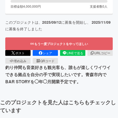
目標金額
4,000,000
円
支援者数
0
人
このプロジェクトは、
2025/09/12
に募集を開始し、
2025/11/09
に募集を終了しました
もう一度プロジェクトをやってほしい
ポスト
シェア
LINEで送る
URLコピー
埋め込み
QRコード
釣り仲間も音楽好きも観光客も、誰もが楽しくワイワイ
できる拠点を自分の手で実現したいです。青森市内で
BAR STORYを◯年◯月開業予定です。
このプロジェクトを見た人はこちらもチェックし
ています