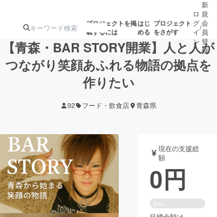
新
ロ
規
グ
会
プロジェクトを掲
はじ
プロジェクト
/
載するには
める
をさがす
イ
員
ン
登
【青森・BAR STORY開業】人と人が
録
つながり笑顔あふれる物語の拠点を
作りたい
人気のプロ
注目のリ
注目の新着プロ
募集終了が近いプ
もうすぐ公開
ジェクト
ターン
ジェクト
ロジェクト
されます
92
フード・飲食店
青森県
アート・写真
音楽
現在の支援総
テクノロジー・ガジェット
ゲーム・サ
額
0
円
映像・映画
書籍・雑誌
0%
ビジネス・起業
チャレンジ
目標金額は