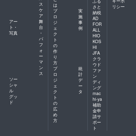
キーポ
ふる
ス
は
リシー
さと
ケ
プ
実
納税
ア
ロ
施
AD
アー
舞
ジ
事
FOR
ト・
台
ェ
例
ALL
写真
・
ク
HIO
パ
ト
KOS
フ
の
HI
ォ
作
JFA
ー
り
クラ
マ
方
ウド
ン
プ
統
ファ
ス
ロ
計
ン
ソー
ジ
デ
ディ
シャ
ェ
ー
ング
ル
ク
タ
mac
グッ
ト
hi-ya
ド
の
補助
広
金申
め
請サ
方
ポー
ト