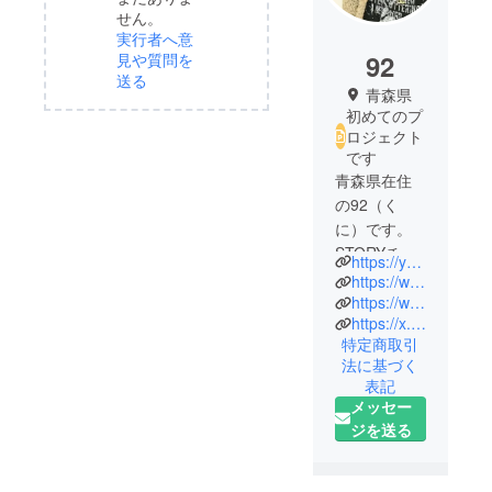
せん。
実行者へ意
92
見や質問を
送る
青森県
初めてのプ
ロジェクト
です
青森県在住
の92（く
に）です。
STORYチャ
https://youtube.com/@story9292?si=2-uXMBQjMGNGK_2f
ンネル
https://www.tiktok.com/@kunichan92?_t=ZS-8zStAzEE3DG&_r=1
（YouTube
https://www.instagram.com/kuni9211?igsh=MTl0cW4xcGVhcDBobw==
https://x.com/kuni92_?t=1Qbhyy98Irlw-lUFQxTdAA&s=09
）やTikTok
特定商取引
で、釣り・
法に基づく
旅・音楽・
表記
津軽弁ネタ
メッセー
を発信して
ジを送る
います。
これまでに