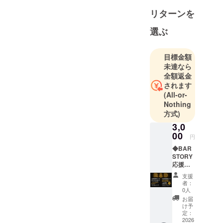
オリジナル
楽曲「漆黒
リターンを
ノ自由」
選ぶ
「かちゃく
ちゃねぇ」
「ほんで
目標金額
未達なら
ね〜んだっ
全額返金
て」や、
されます
LINEスタン
(All-or-
プ制作な
Nothing
ど、
方式)
92PROJECT
3,0
として様々
00
円
な挑戦をし
◆BAR
てきまし
STORY
応援チ
た。
ケット
今回は「俺
支援
（3,000
者：
は俺だか
円） ご
0人
利用方
ら。」を
お届
法：チ
け予
テーマに、1
ケット
定：
年間クリエ
は店舗
2026