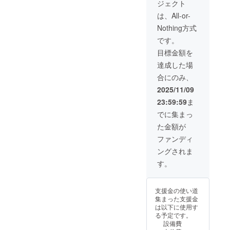
ジェクト
」の店
有効 提
内の壁
供時
は、All-or-
に直接
期：
Nothing方式
書かせ
2026年
ていた
8月頃よ
です。
だきま
り順次
目標金額を
す。 掲
対応予
載期
定（店
達成した場
間：店
舗オー
合にのみ、
舗オー
プン後
プンか
にご利
2025/11/09
ら存続
用いた
23:59:59
ま
する限
だけま
り残り
す） 注
でに集まっ
ます。
意事
た金額が
注意事
項：ご
項：支
来店時
ファンディ
援時に
にス
ングされま
備考欄
タッフ
へ掲載
へクラ
す。
希望の
ウド
お名前
ファン
をご記
ディン
支援金の使い道
入くだ
グ支援
集まった支援金
さい。
画面を
は以下に使用す
さらに
ご提示
る予定です。
特典と
くださ
設備費
して、
い。