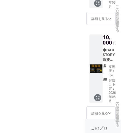
年08
「BAR
イターとし
こ
月
STORY
の
て全力で活
リ
」での
タ
ー
ご飲食
動するため
ン
詳細を見る
を
にご利
選
のクラウド
択
用いた
す
る
ファンディ
だけま
10,
す。 内
ングに挑戦
容：通
000
円
します。
常5,000
◆BAR
縛られた現
円の2時
STORY
間飲み
実から抜け
応援プ
放題＋
出して、扉
ラン
カラオ
支援
（10,00
ケ歌い
の向こうへ
者：
0円）
放題
0人
行く姿を一
ご支援
コース
お届
緒に見届け
いただ
を、
け予
いた方
3,000円
定：
てくださ
のお名
2026
でご利
年08
前
用いた
こ
月
（ニッ
だけま
の
リ
クネー
す。 有
タ
ー
ム可）
効期
ン
詳細を見る
を
を、店
限：店
選
択
舗
舗オー
す
る
「BAR
プンか
このプロ
STORY
ら1年間