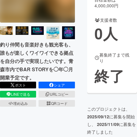
4,000,000円
まちづくり・地域活性化
支援者数
0
人
CAMPFIRE for Social Good
CAMPFIRE Creation
CAMPFIREふるさと納税
machi-ya
コミュニティ
釣り仲間も音楽好きも観光客も、
誰もが楽しくワイワイできる拠点
募集終了まで残
を自分の手で実現したいです。青
り
終了
森市内でBAR STORYを◯年◯月
開業予定です。
ポスト
シェア
LINEで送る
URLコピー
埋め込み
QRコード
このプロジェクトは、
2025/09/12
に募集を開始
し、
2025/11/09
に募集を
終了しました