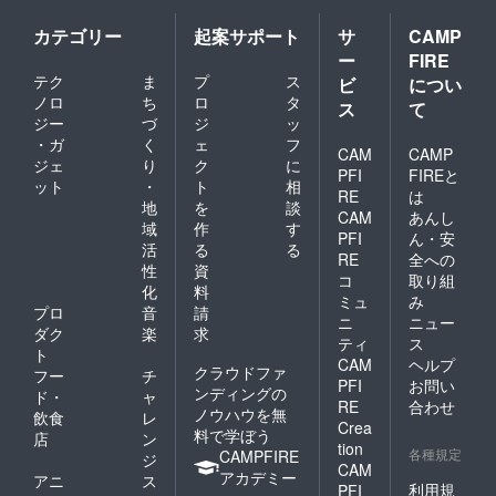
カテゴリー
起案サポート
サ
CAMP
ー
FIRE
テク
ま
プ
ス
ビ
につい
ノロ
ち
ロ
タ
ス
て
ジー
づ
ジ
ッ
・ガ
く
ェ
フ
CAM
CAMP
ジェ
り
ク
に
PFI
FIREと
ット
・
ト
相
RE
は
地
を
談
CAM
あんし
域
作
す
PFI
ん・安
活
る
る
RE
全への
性
資
コ
取り組
化
料
ミュ
み
プロ
音
請
ニ
ニュー
ダク
楽
求
ティ
ス
ト
CAM
ヘルプ
クラウドファ
フー
チ
PFI
お問い
ンディングの
ド・
ャ
RE
合わせ
ノウハウを無
飲食
レ
Crea
料で学ぼう
店
ン
tion
各種規定
CAMPFIRE
ジ
CAM
アカデミー
アニ
ス
利用規
PFI