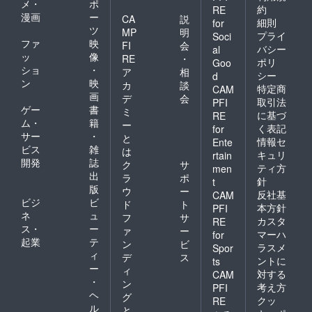
メ・
ポ
約
RE
漫画
ー
CA
説
細則
for
ツ
MP
明
プライ
Soci
ファ
映
FI
会
バシー
al
ッ
像
RE
・
ポリ
Goo
ショ
・
ア
相
シー
d
ン
映
カ
談
特定商
CAM
画
デ
会
取引法
PFI
ゲー
書
ミ
に基づ
RE
ム・
籍
ー
く表記
for
サー
・
と
情報セ
Ente
ビス
雑
は
キュリ
rtain
開発
誌
ク
サ
ティ方
men
出
ラ
ポ
針
t
版
ウ
ー
反社基
CAM
ビジ
ビ
ド
ト
本方針
PFI
ネ
ュ
フ
サ
カスタ
RE
ス・
ー
ァ
ー
マーハ
for
起業
テ
ン
ビ
ラスメ
Spor
ィ
デ
ス
ントに
ts
ー
ィ
対する
CAM
・
ン
考え方
PFI
ヘ
グ
クッ
RE
ル
と