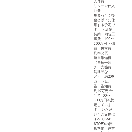
人件費
通常
リターン仕入
5,000円
れ費
の「2時
集まった支援
間飲み
金は以下に使
放題＋
用する予定で
カラオ
す。 ・店舗
ケ歌い
契約・内装工
放題
事費 100〜
コー
200万円 ・備
ス」を1
品・機材費
回分ご
約50万円 ・
利用い
運営準備費
ただけ
（各種手続
ます。
き・光熱費・
提供時
消耗品な
期：
ど） 約200
2026年
万円 ・広
8月頃よ
告・告知費
り順次
約10万円 合
対応予
計で400〜
定（店
500万円を想
舗オー
定していま
プン後
す。 いただ
にご利
いたご支援は
用いた
すべてBAR
だけま
STORYの開
す）
店準備・運営