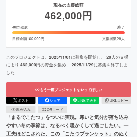
現在の支援総額
462,000
円
終了
462
%達成
目標金額
100,000
円
支援者数
29
人
このプロジェクトは、
2025/11/01
に募集を開始し、
29
人の支援
により
462,000
円の資金を集め、
2025/11/29
に募集を終了しま
した
もう一度プロジェクトをやってほしい
ポスト
シェア
LINEで送る
URLコピー
埋め込み
QRコード
「まるでこたつ」をついに実現。寒いと気分が落ち込み
やすい冬の季節は、なるべく暖かくして過ごしたい。一
工夫ほどこされた、この「こたつブランケット」のぬく