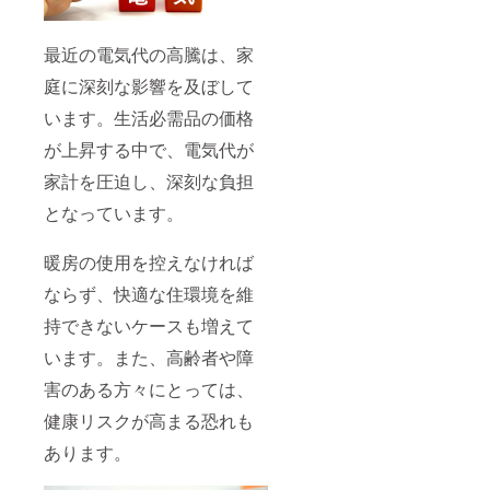
する方針
https://camp-
最近の電気代の高騰は、家
fire.jp/custo
庭に深刻な影響を及ぼして
mer-
います。生活必需品の価格
harassment
）」に基づ
が上昇する中で、電気代が
き、すべて
家計を圧迫し、深刻な負担
のご支援者
となっています。
様と誠実に
向き合って
暖房の使用を控えなければ
おります。
過度な要求
ならず、快適な住環境を維
や威圧的な
持できないケースも増えて
言動など、
います。また、高齢者や障
正常なコ
ミュニケー
害のある方々にとっては、
ションを妨
健康リスクが高まる恐れも
げる行為が
あります。
確認された
場合は、対