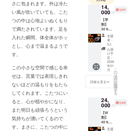
「便利」
さに包まれます。外は冷た
14,
「欲しかっ
残り47
い風が吹いていても、こた
000
た！」と感
円
じていただ
つの中は心地よいぬくもり
【早
割】
けるような
で満たされています。足を
30％OF
アイテム
F 50名
支援
入れた瞬間、体全体がホッ
限定 定
を、これか
者：
価
3人
らもお届け
とし、心まで温まるようで
20,000
お届
してまいり
円
す。
け予
→14,00
定：
ます。
0円
2026
年01
（税・
この小さな空間で感じる幸
こ
月
新商品やお
送料
の
リ
せは、言葉では表現しきれ
込） ■
タ
得情報は、
ー
こたつ
ン
詳細を見る
LINE公式ア
ないほどの温もりをもたら
を
ブラン
選
択
ケット
カウントで
す
してくれます。こたつにい
る
（定価
随時ご案内
24,
20,000
ると、心が穏やかになり、
中！
残り45
円）
000
円
└本体
また明日も頑張ろうという
ぜひこの機
【W
×1 アウ
会にお友達
割】
気持ちが湧いてくるので
トド
40％OF
登録をお願
ア、ス
す。まさに、こたつの中に
F50名限
ポーツ
いいたしま
支援