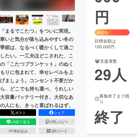
円
まちづくり・地域活性化
CAMPFIRE for Social Good
CAMPFIRE Creation
「まるでこたつ」をついに実現。
462%
寒いと気分が落ち込みやすい冬の
CAMPFIREふるさと納税
machi-ya
コミュニティ
目標金額は
100,000円
季節は、なるべく暖かくして過ご
したい。一工夫ほどこされた、こ
支援者数
の「こたつブランケット」のぬく
29
人
もりに包まれて、幸せレベルを上
げましょう。コンセント不要だか
ら、どこでも持ち運べ、うれしい
募集終了まで残
大容量バッテリー付き。大切なあ
り
の人にも、きっと喜ばれるはず。
終了
ポスト
シェア
LINEで送る
URLコピー
埋め込み
QRコード