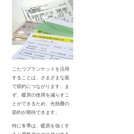
応をお断り
させていた
だくことが
ございま
す。何卒ご
理解とご協
力をお願い
申し上げま
す。
こたつブランケットを活用
●プロジェク
ト情報や限
することは、さまざまな面
定クーポ
で節約につながります。ま
ン、100％還
ず、暖房の使用を減らすこ
元キャン
ペーン情報
とができるため、光熱費の
を読者限定
節約が期待できます。
で配信中！
特に冬季は、暖房を強くす