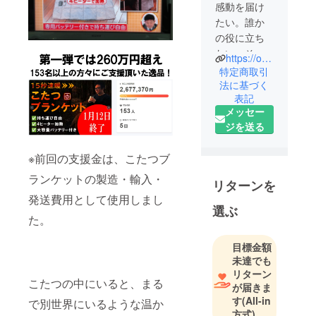
感動を届け
たい。誰か
の役に立ち
たい。そし
https://our-product.com/fm/31566/zbfGwgws
て、心から
特定商取引
「欲しい」
法に基づく
表記
と思えるも
メッセー
のだけを。
ジを送る
私たちはそ
※前回の支援金は、こたつブ
んな信念の
もと、日々
ランケットの製造・輸入・
リターンを
おもしろく
発送費用として使用しまし
て役に立つ
選ぶ
た。
商品の企
画・開発に
目標金額
挑んでいま
未達でも
す。
リターン
こたつの中にいると、まる
が届きま
す
(All-in
「面白い」
で別世界にいるような温か
方式)