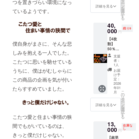
就寝
タ
2026年
つを置きづらい環境になっ
ます。
ー
こたつ
前、ひ
ン
1月を想
詳細を見る
を
なお、万が
ブラン
ているようです。
ざ掛け
選
定して
択
ケット
として
一不良品が
す
おりま
る
（定価
も、ア
す。 ※
届いた場合
40,
20,000
ウター
製造状
残り9
は、速やか
円）
000
として
況によ
円
└本体
も様々
り出荷
に代替品を
【4枚
×3 アウ
なとこ
時期が
お送りいた
僕自身がまさに、そんな悲
割】
トド
ろでお
遅れる
50％OF
ア、ス
します。
使いく
場合が
しみを抱える一人でした。
F10名限
ポーツ
ださ
ござい
支援
定 定価
観戦、
い。
ます。
者：
こたつに思いを馳せている
●ご不在時の
80,000
ピク
【配送
1人
※商品代
円
ニッ
時期】
うちに、僕はがむしゃらに
お受け取り
を安く
お届
→40,00
ク、自
商品到
け予
する為
について
0円
この商品の企画を気が付い
宅でく
定：
着は
に工数
（税・
2026
商品お届け
つろい
2025年
削減を
年01
たらすすめていました。
送料
でる
12月～
してお
時にご不在
こ
月
込） ■
時、事
の
2026年
り出荷
リ
だった場合
こたつ
務職、
タ
1月を想
連絡は
ー
ブラン
就寝
は、不在票
ン
定して
詳細を見る
致しま
を
ケット
前、ひ
選
おりま
せん。
をご確認の
択
（定価
ざ掛け
す
す。 ※
活動報
こたつ愛と住まい事情の狭
る
うえ、必ず
20,000
として
製造状
告をご
13,
円）
も、ア
況によ
再配達をご
間でもがいているのは、
覧くだ
在庫な
└本体
000
ウター
し
り出荷
さい。
円
依頼くださ
×4 アウ
として
きっと僕だけじゃない。
時期が
【超早
トド
い。
も様々