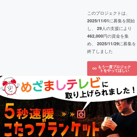
このプロジェクトは、
2025/11/01
に募集を開始
し、
29
人の支援により
462,000
円の資金を集
め、
2025/11/29
に募集を
終了しました
もう一度プロジェク
トをやってほしい