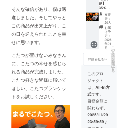
遅れる
割】
ア、ス
なとこ
場合が
お受け取り
35％OF
そんな確信があり、僕は邁
ポーツ
ろでお
ござい
いただけず
F 20名
観戦、
使いく
ます。
支援
進しました。そしてやっと
限定 定
ピク
ださ
弊社倉庫に
※商品代
者：
価
ニッ
い。
20人
を安く
返送された
この商品が出来上がり、こ
20,000
ク、自
【配送
する為
お届
円
場合、再送
宅でく
時期】
け予
に工数
の日を迎えられたことを幸
→13,00
つろい
定：
商品到
削減を
手数料およ
0円
2026
でる
着は
せに思います。
してお
び送料（合
年01
（税・
時、事
2025年
り出荷
こ
月
送料
務職、
計1,500円・
の
12月～
連絡は
リ
込） ■
就寝
こたつが置けないみなさん
タ
2026年
致しま
税込）をご
ー
こたつ
前、ひ
ン
1月を想
詳細を見る
せん。
を
負担いただ
に、こたつの幸せを感じら
ブラン
ざ掛け
選
定して
活動報
択
ケット
として
す
おりま
きます。
告をご
る
れる商品が完成しました。
（定価
も、ア
す。 ※
このプロ
覧くだ
20,000
ウター
製造状
さい。
こたつ好きな皆様に届いて
ジェクト
円）
●ご住所の誤
として
況によ
└本体
も様々
り出荷
は、
All-In方
入力につい
ほしい、こたつブランケッ
×1 └
なとこ
時期が
て<
式
です。
アウト
ろでお
トをお試しください。
遅れる
ドア、
使いく
ご支援時に
場合が
目標金額に
スポー
ださ
ござい
ご登録いた
関わらず、
ツ観
い。
ます。
だいたご住
戦、ピ
【配送
※商品代
2025/11/29
クニッ
時期】
を安く
所に誤りが
23:59:59
ま
ク、自
商品到
する為
あり返送さ
宅でく
着は
に工数