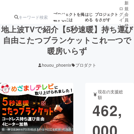
新
ロ
規
グ
会
プロジェクトを掲
はじ
プロジェクト
/
載するには
める
をさがす
イ
員
ン
登
地上波TVで紹介【5秒速暖】持ち運び
録
自由こたつブランケットこれ一つで
暖房いらず
人気のプロ
注目のリ
注目の新着プロ
募集終了が近いプ
もうすぐ公開
ジェクト
ターン
ジェクト
ロジェクト
されます
houou_phoenix
プロダクト
アート・写真
音楽
現在の支援総
テクノロジー・ガジェット
ゲーム・サ
額
462,
映像・映画
書籍・雑誌
000
ビジネス・起業
チャレンジ