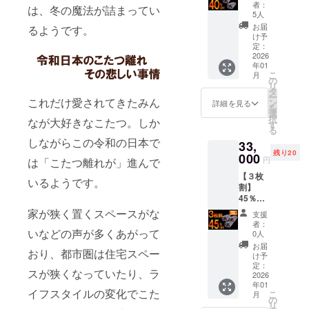
定 定価
観戦、
者：
は、冬の魔法が詰まってい
す。
40,000
ピク
5人
円
ニッ
お届
るようです。
→24,00
ク、自
け予
0円
宅でく
定：
【当社規約
（税・
2026
つろい
年01
送料
でる
とご案内事
こ
月
込） ■
時、事
の
項】
リ
こたつ
務職、
タ
ー
ブラン
●キャンセル
これだけ愛されてきたみん
就寝
ン
詳細を見る
を
ケット
前、ひ
選
について
択
なが大好きなこたつ。しか
（定価
ざ掛け
す
る
ご支援確定
20,000
として
しながらこの令和の日本で
33,
円）
も、ア
後のキャン
残り20
└本体
000
ウター
円
は「こたつ離れが」進んで
セルは原則
×2 アウ
として
【３枚
としてお受
トド
も様々
いるようです。
割】
ア、ス
なとこ
けしており
45％OF
ポーツ
ろでお
ません。あ
F 20名
観戦、
家が狭く置くスペースがな
使いく
支援
限定 定
ピク
らかじめご
ださ
者：
価
いなどの声が多くあがって
ニッ
い。
0人
了承のう
60,000
ク、自
【配送
お届
おり、都市圏は住宅スペー
え、ご支援
円
宅でく
時期】
け予
→33,00
つろい
定：
商品到
いただきま
スが狭くなっていたり、ラ
0円
2026
でる
着は
すようお願
年01
（税・
時、事
2025年
イフスタイルの変化でこた
こ
月
送料
い申し上げ
務職、
の
12月～
リ
込） ■