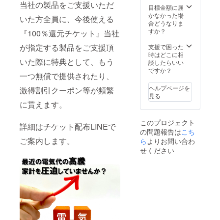
方は、お手
当社の製品をご支援いただ
製造状
さい。
目標金額に届
数ですがご
況によ
かなかった場
いた方全員に、今後使える
り出荷
合どうなりま
自身でご連
時期が
すか？
『100％還元チケット』当社
絡いただき
遅れる
場合が
ますようお
が指定する製品をご支援頂
支援で困った
ござい
時はどこに相
願いいたし
いた際に特典として、もう
ます。
談したらいい
ます。ご連
※商品代
ですか？
一つ無償で提供されたり、
を安く
絡をいただ
する為
ヘルプページを
き次第、再
激得割引クーポン等が頻繁
に工数
見る
配送のお手
削減を
に貰えます。
してお
続きをいた
り出荷
します。
このプロジェクト
連絡は
詳細はチケット配布LINEで
の問題報告は
致しま
こち
せん。
ご案内します。
ら
よりお問い合わ
●ご連絡や対
活動報
せください
応に関して
告をご
覧くだ
弊社では、
さい。
CAMPFIRE
が定める
「カスタ
マーハラス
メントに関