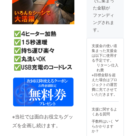
でに集まっ
つろい
れた場合
2025年
削減を
た金額が
でる
12月～
してお
も、再送費
時、事
2026年
り出荷
ファンディ
用をご負担
務職、
1月を想
連絡は
ングされま
就寝
定して
いただきま
致しま
前、ひ
おりま
せん。
す。
す。入力内
ざ掛け
す。 ※
活動報
容にお間違
として
製造状
告をご
も、ア
況によ
覧くだ
いがないよ
支援金の使い道
ウター
り出荷
さい。
うご注意く
集まった支援金
として
時期が
は以下に使用す
も様々
ださい。
遅れる
る予定です。
なとこ
場合が
リターン仕入
ろでお
ござい
れ費
●返送時の対
使いく
ます。
※目標金額を超
ださ
※商品代
応について
えた場合はプロ
い。
を安く
商品が返送
ジェクトの運営
【配送
する為
費に充てさせて
された際、
時期】
に工数
いただきます。
商品到
削減を
弊社からの
着は
してお
個別連絡は
2025年
り出荷
支援に関するよ
12月～
行っており
連絡は
くある質問
2026年
※当社では面白お役立ちグッ
致しま
ません。
1月を想
せん。
手数料はいく
返送に心当
ズを企画し続けます。
定して
活動報
らかかります
おりま
告をご
たりのある
か？
す。 ※
覧くだ