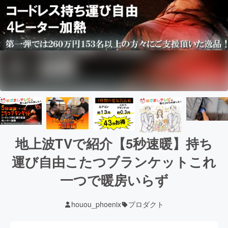
地上波TVで紹介【5秒速暖】持ち
運び自由こたつブランケットこれ
一つで暖房いらず
houou_phoenix
プロダクト