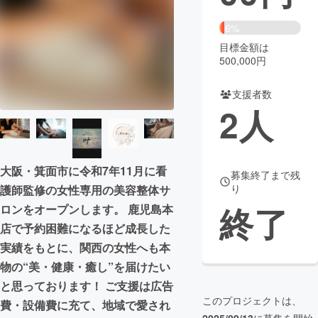
まちづくり・地域活性化
6%
目標金額は
500,000円
CAMPFIRE for Social Good
CAMPFIRE Creation
CAMPFIREふるさと納税
machi-ya
コミュニティ
支援者数
2
人
大阪・箕面市に令和7年11月に看
募集終了まで残
り
護師監修の女性専用の美容整体サ
終了
ロンをオープンします。 鹿児島本
店で予約困難になるほど成長した
実績をもとに、関西の女性へも本
物の“美・健康・癒し”を届けたい
と思っております！ ご支援は広告
このプロジェクトは、
費・設備費に充て、地域で愛され