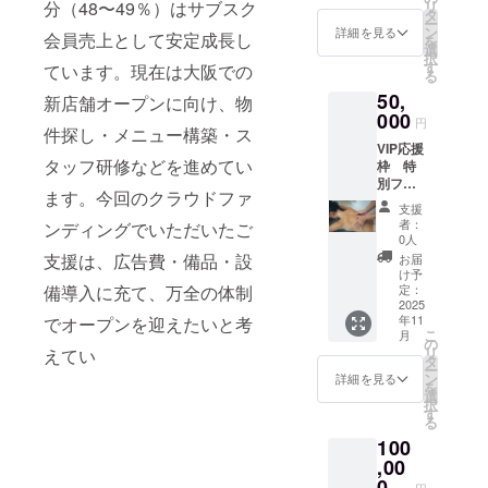
リ
分（48〜49％）はサブスク
は店舗
細住所
タ
店】
面店予
ー
での施
はご購
ン
2025年
詳細を見る
定）で
会員売上として安定成長し
を
術体験
入者様
選
11月2日
施術時
択
チケッ
へご案
す
オープ
ています。現在は大阪での
にご利
る
トで
内しま
ン予定
用いた
50,
す。 以
す）
新店舗オープンに向け、物
（詳細
だけま
下の店
000
•【阿倍
住所は
す。予
円
件探し・メニュー構築・ス
舗から
野店】
確定次
約時に
VIP応援
ご希望
大阪市
第ご案
「クラ
タッフ研修などを進めてい
枠 特
の場所
阿倍野
内しま
ウド
別フル
をお選
区 JR天
す） ご
ファン
ます。今回のクラウドファ
コース
びいた
王寺駅
利用方
ディン
支援
施術＋
だけま
近辺
法：チ
者：
グリ
ンディングでいただいたご
SNSで
す。
（詳細
0人
ケット
ターン
お名前
•【出水
住所は
支援は、広告費・備品・設
は当サ
お届
利用」
掲載(ご
本店】
ご購入
け予
ロン各
とお伝
希望者)
鹿児島
定：
備導入に充て、万全の体制
者様へ
店舗
えくだ
「本リ
2025
県出水
ご案内
（出水
さい。 •
年11
でオープンを迎えたいと考
ターン
市 JR出
しま
本店・
有効期
こ
月
は店舗
水駅近
の
す）
阿倍野
限：
リ
えてい
での施
辺（詳
タ
•【箕面
店・箕
2025年
ー
術体験
細住所
ン
店】
詳細を見る
面店予
12月末
を
チケッ
はご購
選
2025年
定）で
まで 本
択
トで
入者様
す
11月2日
施術時
リター
る
す。 以
へご案
オープ
にご利
ンは、
100
下の店
内しま
ン予定
用いた
美容・
舗から
,00
す）
（詳細
だけま
リラク
ご希望
•【阿倍
0
住所は
す。予
ゼー
円