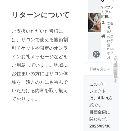
の場所
野店】
確定次
約時に
ション
をお選
VIPプレ
大阪市
第ご案
「クラ
を目的
びいた
ミアム
リターンについて
阿倍野
内しま
ウド
とした
だけま
応援枠
区 JR天
す） ご
ファン
施術で
す。
王寺駅
利用方
ディン
あり、
支援
•【出水
SNS・
近辺
法：チ
グリ
者：
法令に
ご支援いただいた皆様に
本店】
サロン
（詳細
ケット
0人
ターン
基づく
鹿児島
HP・店
住所は
は当サ
利用」
お届
医療行
は、サロンで使える施術割
県出水
舗にお
ご購入
ロン各
け予
とお伝
為・診
市 JR出
名前掲
者様へ
定：
店舗
えくだ
療行為
引チケットや限定のオンラ
水駅近
載(ご希
2025
ご案内
（出水
さい。 •
には該
年11
辺（詳
望者)＋
しま
本店・
有効期
インお礼メッセージなどを
当いた
こ
月
細住所
特別フ
す）
の
阿倍野
限：
しませ
リ
はご購
ルコー
•【箕面
タ
ご用意しています。地域に
店・箕
2025年
ん。 効
ー
入者様
ス施術
店】
ン
面店予
詳細を見る
12月末
果には
を
へご案
「本リ
お住まいの方にはサロン体
2025年
選
定）で
まで 本
個人差
択
内しま
ターン
11月2日
す
施術時
リター
がござ
る
験を、遠方の方にも喜んで
す）
は店舗
オープ
にご利
このプロ
ンは、
います
•【阿倍
での施
ン予定
用いた
美容・
ことを
いただける内容を取り揃え
ジェクト
野店】
術体験
（詳細
だけま
リラク
あらか
大阪市
チケッ
住所は
す。予
は、
All-In方
ゼー
ております。
じめご
阿倍野
トで
確定次
約時に
ション
了承く
式
です。
区 JR天
す。 以
第ご案
「クラ
を目的
ださ
王寺駅
下の店
内しま
ウド
目標金額に
とした
い。 ま
近辺
舗から
す） ご
ファン
施術で
た、本
関わらず、
（詳細
ご希望
利用方
ディン
あり、
リター
住所は
の場所
法：チ
グリ
2025/09/30
法令に
ンに健
ご購入
をお選
ケット
ターン
基づく
康保険