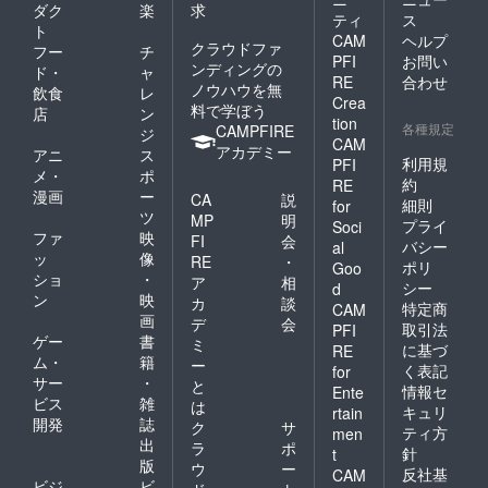
います
ダク
楽
求
ティ
ス
ことを
ト
CAM
ヘルプ
あらか
クラウドファ
フー
チ
PFI
お問い
じめご
ンディングの
ド・
ャ
了承く
RE
合わせ
ノウハウを無
飲食
レ
ださ
Crea
料で学ぼう
店
ン
い。 ま
tion
各種規定
CAMPFIRE
た、本
ジ
CAM
リター
アカデミー
アニ
ス
利用規
PFI
ンに健
メ・
ポ
康保険
約
RE
漫画
ー
CA
説
は適用
細則
for
ツ
されま
MP
明
プライ
Soci
せん。
ファ
映
FI
会
バシー
al
ッ
像
RE
・
ポリ
Goo
ショ
・
ア
相
シー
d
ン
映
カ
談
特定商
CAM
画
デ
会
取引法
PFI
ゲー
書
ミ
に基づ
RE
ム・
籍
ー
く表記
for
サー
・
と
情報セ
Ente
ビス
雑
は
キュリ
rtain
開発
誌
ク
サ
ティ方
men
出
ラ
ポ
針
t
版
ウ
ー
反社基
CAM
ビジ
ビ