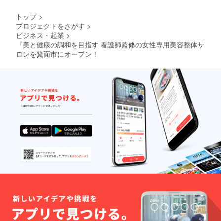
ション
人名い
を目的
ずれも
トップ
>
とした
可）。
プロジェクトをさがす
>
施術で
・ロゴ
ビジネス・起業
>
あり、
やバ
法令に
ナー掲
『美と健康の調和を目指す 看護師監修の女性専用美容整体サ
基づく
載を希
ロンを箕面市にオープン！
医療行
望され
為・診
る場合
療行為
は、プ
には該
ロジェ
当いた
クト終
しませ
了後に
ん。 効
メール
果には
にて
個人差
データ
がござ
送付の
います
ご案内
ことを
をいた
あらか
しま
じめご
す。 ・
了承く
公序良
ださ
俗に反
い。 ま
する内
た、本
容や表
リター
現の場
ンに健
合、掲
康保険
載をお