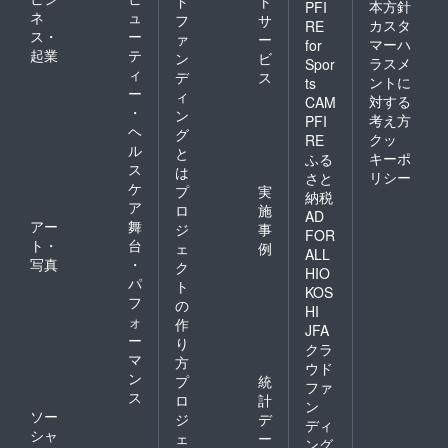
ド
ト
本方針
PFI
ネ
ュ
フ
サ
カスタ
RE
ス・
ー
ァ
ー
マーハ
for
起業
テ
ン
ビ
ラスメ
Spor
ィ
デ
ス
ントに
ts
ー
ィ
対する
CAM
・
ン
考え方
PFI
ヘ
グ
クッ
RE
ル
と
キーポ
ふる
ス
は
リシー
さと
ケ
プ
実
納税
ア
ロ
施
AD
アー
舞
ジ
事
FOR
ト・
台
ェ
例
ALL
写真
・
ク
HIO
パ
ト
KOS
フ
の
HI
ォ
作
JFA
ー
り
クラ
マ
方
ウド
ン
プ
統
ファ
ス
ロ
計
ン
ソー
ジ
デ
ディ
シャ
ェ
ー
ング