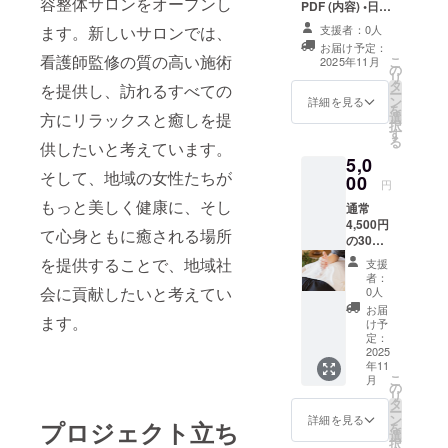
容整体サロンをオープンし
PDF (内容) •日常
信頼を積み
でできるリンパ
支援者：0人
ます。新しいサロンでは、
流しセルフケア •
重ねてきま
お届け予定：
バストのハリを
看護師監修の質の高い施術
こ
2025年11月
した。
の
保つ簡単スト
リ
タ
レッチ •むくみ改
を提供し、訪れるすべての
ー
ン
善のセルフマッ
詳細を見る
今回挑戦す
を
選
方にリラックスと癒しを提
サージ •姿勢改善
択
るのは、大
す
のワンポイント
る
供したいと考えています。
アドバイス •食事
阪・箕面市
5,0
や生活習慣の
での新店舗
そして、地域の女性たちが
00
ちょっとしたコ
円
オープンで
ツ
もっと美しく健康に、そし
通常
す。
4,500円
て心身ともに癒される場所
ただのサロ
の30分
体験チ
ンオープン
を提供することで、地域社
支援
ケット
者：
ではなく、
＋ 10分
会に貢献したいと考えてい
0人
延長特
ここを拠点
お届
典 「本
ます。
け予
に「女性の
リター
定：
自立」「働
ンは店
2025
年11
舗での
き方の選択
こ
月
施術体
の
肢」を広
リ
験チ
タ
ー
げ、フラン
ケット
ン
詳細を見る
プロジェクト立ち
を
です。
選
チャイズと
択
以下の