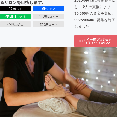
2025/09/13
に募集を開始
るサロンを目指します。
し、
2
人の支援により
ポスト
シェア
30,000
円の資金を集め、
LINEで送る
URLコピー
2025/09/30
に募集を終了
埋め込み
QRコード
しました
もう一度プロジェク
トをやってほしい