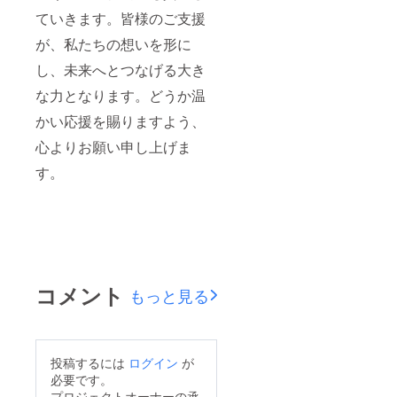
年間）
用いた
了承く
ていきます。皆様のご支援
【掲載
だけま
ださ
方法】
す。予
い。 ま
が、私たちの想いを形に
・出水
約時に
た、本
本店・
「クラ
リター
し、未来へとつなげる大き
阿倍野
ウド
ンに健
店・箕
ファン
な力となります。どうか温
康保険
面店
ディン
は適用
かい応援を賜りますよう、
（オー
グリ
されま
プン
ターン
せん。
心よりお願い申し上げま
後）の
利用」
店舗内
とお伝
す。
サンク
えくだ
スボー
さい。 •
ドに文
有効期
字掲載
限：
・公式
2025年
SNS（I
12月末
nstagra
まで
m・公
【掲載
コメント
式
期
もっと見る
LINE）
間】：
にて、
2025年
サポー
12月〜
ター様
2026年
のお名
12月末
投稿するには
ログイン
が
前を投
まで（1
必要です。
稿にて
年間）
プロジェクトオーナーの承