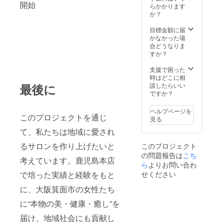
開始
施術時
しま
12月末
らかかります
果には
にご利
す）
まで 本
か？
個人差
用いた
•【箕面
リター
がござ
だけま
店】
ンは、
目標金額に届
います
す。予
2025年
美容・
かなかった場
ことを
約時に
11月2日
リラク
合どうなりま
あらか
「クラ
オープ
ゼー
すか？
じめご
ウド
ン予定
ション
了承く
ファン
（詳細
を目的
支援で困った
ださ
ディン
住所は
とした
時はどこに相
い。 ま
グリ
確定次
施術で
談したらいい
た、本
最後に
ターン
第ご案
あり、
ですか？
リター
利用」
内しま
法令に
ンに健
とお伝
す） ご
基づく
康保険
ヘルプページを
えくだ
利用方
医療行
このプロジェクトを通じ
は適用
見る
さい。 •
法：チ
為・診
されま
て、私たちは地域に愛され
有効期
ケット
療行為
せん。
限：
は当サ
には該
るサロンを作り上げたいと
このプロジェクト
2025年
ロン各
当いた
の問題報告は
12月末
店舗
こち
しませ
考えています。鹿児島本店
まで
（出水
ん。 効
ら
よりお問い合わ
【掲載
本店・
果には
せください
で培った実績と経験をもと
期間】
阿倍野
個人差
2025年
店・箕
がござ
に、大阪箕面市の女性たち
12月〜
面店予
います
2026年
定）で
に“本物の美・健康・癒し”を
ことを
12月末
施術時
あらか
届け、地域社会にも貢献し
まで（1
にご利
じめご