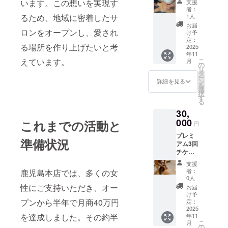
力となりま
います。この想いを実現す
支援
(全身リ
•【出水
住所は
者：
す。
ンパ＋
本店】
ご購入
1人
るため、地域に密着したサ
美姿勢
鹿児島
どうかこの
者様へ
お届
ケアな
ロンをオープンし、愛され
県出水
ご案内
け予
挑戦に力を
ど選択
市 JR出
定：
しま
る場所を作り上げたいと考
貸してくだ
可) 「本
2025
水駅近
す）
年11
リター
辺（詳
•【箕面
こ
えています。
月
ンは店
細住所
の
店】
リ
舗での
はご購
タ
2025年
ー
施術体
入者様
ン
11月2日
詳細を見る
を
験チ
へご案
選
オープ
択
ケット
内しま
す
ン予定
る
です。
す）
（詳細
30,
以下の
•【阿倍
住所は
店舗か
000
野店】
これまでの活動と
確定次
円
らご希
大阪市
第ご案
プレミ
望の場
阿倍野
内しま
準備状況
アム3回
所をお
区 JR天
す） ご
チケッ
選びい
王寺駅
利用方
ト（全
ただけ
近辺
法：チ
支援
身リン
ます。
（詳細
ケット
者：
鹿児島本店では、多くの女
パ＋美
•【出水
住所は
0人
は当サ
姿勢ケ
本店】
ご購入
性にご支持いただき、オー
ロン各
お届
アなど
鹿児島
者様へ
け予
店舗
選択
プンから半年で月商40万円
県出水
定：
ご案内
（出水
可）
2025
市 JR出
しま
本店・
年11
を達成しました。その約半
「本リ
水駅近
す）
阿倍野
こ
月
ターン
辺（詳
の
•【箕面
店・箕