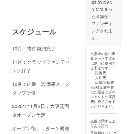
23:59:59
ま
者様へ
びいた
は当サ
利用」
医療行
は適用
ご案内
だけま
ロン各
とお伝
でに集まっ
為・診
されま
しま
す。
店舗
えくだ
療行為
せん。
た金額が
す）
•【出水
（出水
さい。 •
には該
•【箕面
本店】
本店・
有効期
ファンディ
当いた
店】
鹿児島
阿倍野
限：
しませ
スケジュール
ングされま
2025年
県出水
店・箕
2025年
ん。 効
11月2日
市 JR出
面店予
12月末
す。
果には
オープ
水駅近
定）で
まで 本
個人差
ン予定
辺（詳
施術時
リター
がござ
10月：物件契約完了
（詳細
細住所
にご利
ンは、
います
支援金の使い道
住所は
はご購
用いた
美容・
ことを
集まった支援金
確定次
入者様
だけま
リラク
11月：クラウドファンディ
あらか
は以下に使用す
第ご案
へご案
す。予
ゼー
じめご
る予定です。
内しま
内しま
ング終了
約時に
ション
了承く
設備費
す） ご
す）
「クラ
を目的
ださ
人件費
利用方
•【阿倍
ウド
とした
い。 ま
広報/宣伝費
12月：内装・設備導入、ス
法：チ
野店】
ファン
施術で
た、本
※目標金額を超
ケット
大阪市
ディン
あり、
リター
えた場合はプロ
タッフ研修
は当サ
阿倍野
グリ
法令に
ンに健
ジェクトの運営
ロン各
区 JR天
ターン
基づく
康保険
費に充てさせて
店舗
王寺駅
利用」
医療行
は適用
2025年11月2日：大阪箕面
いただきます。
（出水
近辺
とお伝
為・診
されま
本店・
（詳細
えくだ
療行為
店オープン予定
せん。
阿倍野
住所は
さい。 •
には該
支援に関するよ
店・箕
ご購入
有効期
当いた
くある質問
面店予
者様へ
限：
オープン後：リターン発送
しませ
定）で
ご案内
2025年
手数料はいく
ん。 効