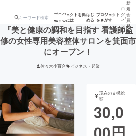
新
ロ
規
グ
会
プロジェクトを掲
はじ
プロジェクト
/
載するには
める
をさがす
イ
員
ン
登
『美と健康の調和を目指す 看護師監
録
修の女性専用美容整体サロンを箕面市
にオープン！
人気のプロ
注目のリ
注目の新着プロ
募集終了が近いプ
もうすぐ公開
ジェクト
ターン
ジェクト
ロジェクト
されます
佐々木小百合
ビジネス・起業
アート・写真
音楽
現在の支援総
テクノロジー・ガジェット
ゲーム・サ
額
30,0
映像・映画
書籍・雑誌
00
円
ビジネス・起業
チャレンジ