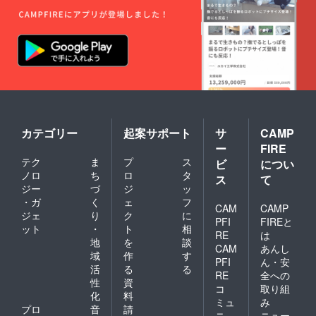
は適用
断りす
されま
る場合
せん。
がござ
いま
す。 ＊
本リ
ターン
は、美
容・リ
ラク
ゼー
ション
カテゴリー
起案サポート
サ
CAMP
を目的
ー
FIRE
とした
テク
ま
プ
ス
ビ
につい
施術で
ノロ
ち
ロ
タ
あり、
ス
て
法令に
ジー
づ
ジ
ッ
基づく
・ガ
く
ェ
フ
CAM
CAMP
医療行
ジェ
り
ク
に
為・診
PFI
FIREと
ット
・
ト
相
療行為
RE
は
地
を
談
には該
CAM
あんし
当いた
域
作
す
PFI
ん・安
しませ
活
る
る
RE
全への
ん。 効
性
資
果には
コ
取り組
化
料
個人差
ミュ
み
プロ
音
請
がござ
ニ
ニュー