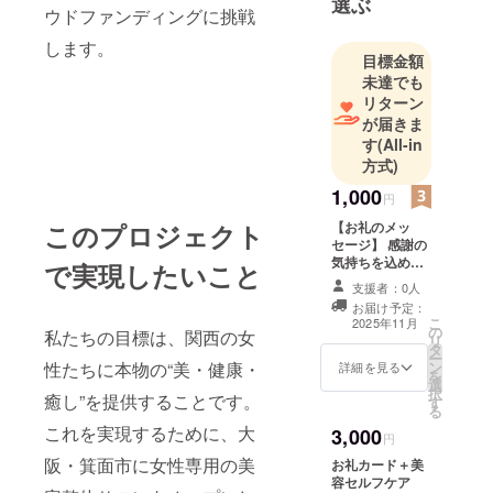
選ぶ
創り出
ウドファンディングに挑戦
す。」を理
します。
念に掲げ、
目標金額
鹿児島から
未達でも
リターン
全国へと、
が届きま
美と健康を
す
(All-in
届けるサロ
方式)
ンを展開し
1,000
ています。
円
看護師国家
【お礼のメッ
このプロジェクト
セージ】 感謝の
資格を持
気持ちを込め
で実現したいこと
ち、整体サ
て、お礼のメッ
支援者：0人
ロンで指名
セージをお送り
お届け予定：
します。
No.1の実績
こ
2025年11月
の
私たちの目標は、関西の女
リ
を経て独
タ
ー
ン
性たちに本物の“美・健康・
詳細を見る
立。これま
を
選
でに数多く
択
癒し”を提供することです。
す
る
の女性のお
これを実現するために、大
3,000
円
身体と真剣
阪・箕面市に女性専用の美
お礼カード＋美
に向き合
容セルフケア
い、結果と