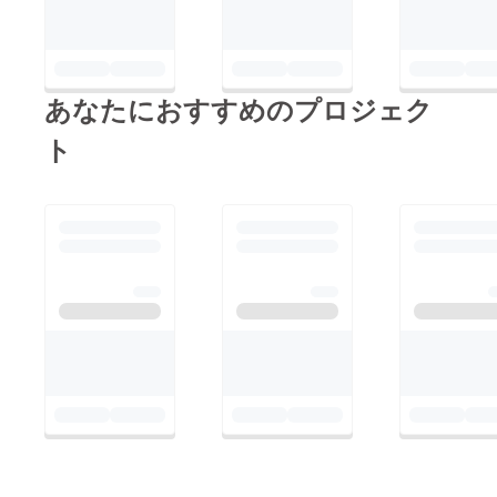
了後に
字掲載
メール
・公式
にて
SNS（I
データ
nstagra
送付の
m・公
ご案内
式
あなたにおすすめのプロジェク
をいた
LINE）
しま
にて、
ト
す。
サポー
・公
ター様
序良俗
のお名
に反す
前を投
る内容
稿にて
や表現
ご紹介
の場
【注意
合、掲
事項】
載をお
・支援
断りす
時、必
る場合
ず備考
がござ
欄に掲
いま
載を希
す。 ＊
望され
本リ
るお名
ターン
前をご
は、美
記入く
容・リ
ださい
ラク
（企業
ゼー
名・個