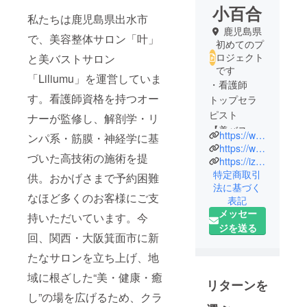
小百合
私たちは鹿児島県出水市
鹿児島県
で、美容整体サロン「叶」
初めてのプ
ロジェクト
と美バストサロン
です
「Liliumu」を運営していま
・看護師
す。看護師資格を持つオー
トップセラ
ピスト
ナーが監修し、解剖学・リ
【美バスト
https://www.instagram.com/kanau2025.s?igsh=ejR1Y3Fvb2Z2b3J6&utm_source=qr
ンパ系・筋膜・神経学に基
サロン】
https://www.instagram.com/s.sayuri.3?igsh=MWY3ZDJvcGViNmd4MQ%3D%3D&utm_source=qr
づいた高技術の施術を提
Liliumu ／代
https://izumi-akune-nagashima.mypl.net/shop/00000378786/
特定商取引
表
供。おかげさまで予約困難
法に基づく
【女性限
なほど多くのお客様にご支
表記
定】整体サ
メッセー
持いただいています。今
ロン 叶 ／代
ジを送る
表
回、関西・大阪箕面市に新
たなサロンを立ち上げ、地
私は「女性
域に根ざした“美・健康・癒
の手で、女
リターンを
性の未来を
し”の場を広げるため、クラ