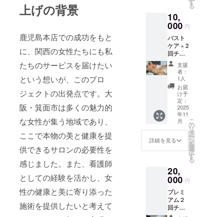
す
いう形で全
る
上げの背景
店舗か
10,
らご希
国に広げて
望の場
000
いく第一歩
円
所をお
鹿児島本店での成功をもと
となりま
バスト
選びい
ケア × 2
ただけ
す。
に、関西の女性たちにも私
回チ
ます。
ケット
•【出水
たちのサービスを届けたい
支援
（通常
この挑戦
本店】
者：
15,000
鹿児島
という想いが、このプロ
1人
を、絶対に
円相
県出水
お届
成功させま
当）
ジェクトの出発点です。大
市 JR出
け予
「本リ
水駅近
定：
す。
阪・箕面市は多くの魅力的
ターン
2025
辺（詳
そのため
年11
は店舗
細住所
な女性が集う地域であり、
こ
月
に、皆さま
での施
はご購
の
リ
術体験
入者様
タ
の応援が必
ここで本物の美と健康を提
ー
チケッ
へご案
ン
詳細を見る
要です。
を
トで
内しま
選
供できるサロンの必要性を
択
す。 以
す）
す
る
下の店
感じました。また、看護師
•【阿倍
一つひとつ
20,
舗から
野店】
のご支援
としての経験を活かし、女
ご希望
000
大阪市
円
の場所
阿倍野
が、未来の
性の健康と美に寄り添った
プレミ
をお選
区 JR天
女性たちの
アム２
びいた
王寺駅
施術を提供したいと考えて
回チ
背中を押す
だけま
近辺
ケット
す。
（詳細