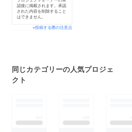
ご紹介
【掲載
認後に掲載されます。承認
【注意
方法】
された内容を削除すること
事項】
・サロ
はできません。
・支
ン公式
援時、
HPの
必ず備
「サ
※投稿する際の注意点
考欄に
ポー
掲載を
ター様
希望さ
一覧」
れるお
ページ
名前を
に文字
ご記入
掲載
くださ
（企業
い（企
名また
同じカテゴリーの人気プロジェ
業名・
は個人
個人名
名） ・
クト
いずれ
出水本
も
店・阿
可）。
倍野
・ロ
店・箕
ゴやバ
面店
ナー掲
（オー
載を希
プン
望され
後）の
る場合
店舗内
は、プ
サンク
ロジェ
スボー
クト終
ドに文