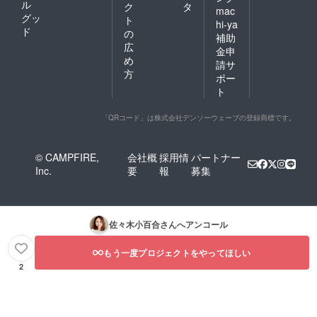
ル
ク
タ
mac
グッ
ト
hi-ya
ド
の
補助
広
金申
め
請サ
方
ポー
ト
「QRコード」は株式会社デンソーウェーブの登録商標です。
© CAMPFIRE,
会社概
採用情
パートナー
Inc.
要
報
募集
佐々木小百合
さんへアンコール
もう一度プロジェクトをやってほしい
2