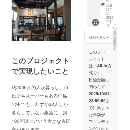
した作品を施設
ンに貼付
詰め合
ドに掲
内に常設展示し
お届
された
わせ ・
示しま
け予
ます。 1.島の特
ラベルや注意書
内容
す
定：
産の柑橘類詰め
きをご確認くだ
量
2025
合わせ ・名称
さい。 ＋ワー
約2kg ※
年11
・
紅マドンナ・せ
クショップの参
愛媛県
こ
月
掲載期
の
とか・勘平等の
加費 5,000円相
産、保
リ
間：
タ
詰め合わせ ・内
当 ・ご利用方
存方
ー
2026年
ン
詳細を見る
容量 約2kg
法：ワーク
法、消
を
3事業が
選
※ 愛媛県
ショップの参加
費期限
択
存続す
す
産、保存方法、
料は、内容に応
もしく
る
る限り
このプロ
消費期限もしく
じて参加料が変
は賞味
掲
は賞味期限等は
わります。
期限等
このプロジェクト
ジェクト
載
お届けのリター
はお届
は、
All-In方
ンに貼付
参加料は、
けのリ
で実現したいこと
・
された
1.000円単位で設
ターン
式
です。
掲載方
ラベルや注意書
定されていま
に貼付
法：プ
目標金額に
きをご確認くだ
す。
レート
さい。 ＋共有
関わらず、
約2000人の人が暮らし、市
(サイズ
アトリエ使用料
※ワークショッ
された
未定)を
2025/10/31
(2.000円×5日分)
プの開催案内
ラベル
役所やスーパーもある中島
作成し
＋ワーク
は、随時ご案内
や注意
23:59:59
ま
て掲載
ショップの参加
の中でも、わずか32人しか
します。
書きを
でに集まっ
費10,000円相当
ご確認
・
暮らしていない集落に、築
・ご利用方
※設定された期
くださ
た金額が
注意事
法：ワーク
限までに、メー
い。 ま
項：支
100年以上という大きな古民
ファンディ
ショップの参加
ルでお申し込み
たは、
援時、
料は、内容に応
下さい。 2..共
会費(入
ングされま
家があります。
必ず備