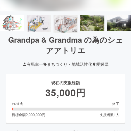
Grandpa & Grandma の為のシェ
アアトリエ
有馬幸一
まちづくり・地域活性化
愛媛県
現在の支援総額
35,000
円
終了
1
%達成
目標金額
2,000,000
円
支援者数
1
人