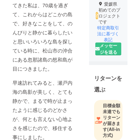
愛媛県
てきた私は、70歳を過ぎ
初めてのプ
て、これからはどこかの島
ロジェクト
です
で、好きなことをして、の
特定商取引
んびりと静かに暮らしたい
法に基づく
表記
と思いいろいろな島を探し
メッセー
ている時に、松山市の沖合
ジを送る
にある忽那諸島の怒和島が
目につきました。
リターンを
早速訪れてみると、瀬戸内
選ぶ
海の島影が美しく、とても
静かで、まるで時が止まっ
目標金額
たように感じるのどかさ
未達でも
リターン
が、何とも言えない心地よ
が届きま
さを感じたので、移住する
す
(All-in
方式)
事にしました。