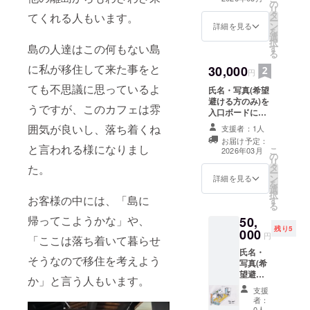
の
3事業が存続する
(サイズ
リ
タ
限り掲載
未定)を
てくれる人もいます。
ー
ン
・掲
作成し
詳細を見る
を
選
載方法：プレー
て掲載
択
島の人達はこの何もない島
す
ト(サイズ未定)
る
を作成して掲載
・
に私が移住して来た事をと
30,000
・注
注意事
円
意事項：支援
項：支
ても不思議に思っているよ
氏名・写真(希望
時、必ず備考欄
援時、
避ける方のみ)を
に掲載を希望さ
必ず備
うですが、このカフェは雰
入口ボードに掲
れるお名前をご
考欄に
示します
記入ください
掲載を
囲気が良いし、落ち着くね
支援者：1人
・掲
アトリエ
希望さ
お届け予定：
載期間：2026年
と言われる様になりまし
を使用して製作
れるお
こ
2026年03月
の
3事業が存続する
した作品を施設
名前を
リ
タ
た。
限り掲載
内に常設展示し
ご記入
ー
ン
・掲
詳細を見る
ます。 1.島の特
くださ
を
選
載方法：プレー
産の柑橘類詰め
い 島の
択
お客様の中には、「島に
す
ト(サイズ未定)
合わせ ・名称
特産の
る
を作成して掲載
紅マドンナ・せ
柑橘類
帰ってこようかな」や、
50,
・注
とか・勘平等の
詰め合
残り5
000
意事項：支援
円
詰め合わせ ・内
わせ
「ここは落ち着いて暮らせ
時、必ず備考欄
容量 約2kg
・名称
氏名・
に掲載を希望さ
そうなので移住を考えよう
※ 愛媛県
紅マド
写真(希
れるお名前をご
産、保存方法、
ンナ・
望避け
記入ください
か」と言う人もいます。
消費期限もしく
せと
る方の
アトリエ
支援
は賞味期限等は
か・勘
み)を入
を使用して製作
者：
お届けのリター
平等の
口ボー
0人