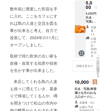
5,0
00
円
数年前に廃業した民宿を手
5,000円
に入れ、ここをカフェにす
氏名・
写真(希
れば島の人達と交流を図る
望避け
支援
る方の
事が出来ると考え、自力で
者：
み)を入
1人
改装して、2024年の11月に
口ボー
お届
ドに掲
け予
オープンしました。
示しま
定：
す
2025
年12
取材で得た欧米の古い家を
こ
月
・
の
リ
掲載期
タ
改修・改装する知恵や技術
ー
間：
ン
詳細を見る
を
2026年
を生かす事が出来ました。
選
択
3事業が
す
る
存続す
来店してくれる島の人達
る限り
10,000
円
掲
も徐々に増えていき、墓参
氏名・写真(希望
載
避ける方のみ)を
りで帰省してくる人や、噂
入口ボードに掲
・
示します
掲載方
を聞きつけて松山の市内や
支援者：0人
・掲
法：プ
お届け予定：
載期間：2026年
レート
他の離島からもわざわざ来
こ
2026年03月