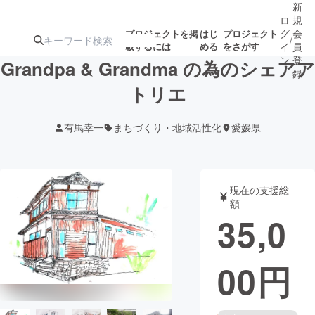
新
ロ
規
グ
会
プロジェクトを掲
はじ
プロジェクト
/
載するには
める
をさがす
イ
員
ン
登
Grandpa & Grandma の為のシェアア
録
トリエ
人気のプロ
注目のリ
注目の新着プロ
募集終了が近いプ
もうすぐ公開
有馬幸一
まちづくり・地域活性化
愛媛県
ジェクト
ターン
ジェクト
ロジェクト
されます
アート・写真
音楽
現在の支援総
額
35,0
テクノロジー・ガジェット
ゲーム・サ
00
円
映像・映画
書籍・雑誌
ビジネス・起業
チャレンジ