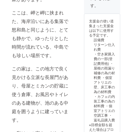
じて参加料が変
有アトリエ使用
会金
考欄に
す。
わります。
料(2.000円×3日
3.000円
掲載を
分) ＋ワーク
＋年会
ここは、岬と岬に挟まれ
希望さ
参加料は、
ショップの参加
費2.000
れるお
1.000円単位で設
た、海岸沿いにある集落で
費2.000円相当
円)
支援金の使い道
名前を
定されていま
＋会費(入会
集まった支援金
ご記入
怒和島と同じように、とて
す。
金 3.000円) 3.
は以下に使用す
くださ
個室アトリエ使
る予定です。
い
も静かで、ゆったりとした
※ワークショッ
用料(10.000円
設備費
プの開催案内
×1日分)＋会費
リターン仕入
時間が流れている、中島で
アトリ
は、随時ご案内
(入会金 3.000円)
れ費
エを使
します。
・空き家購入
も珍しい場所です。
用して
費の一部(登
製作し
※設定された期
記費用他) ・
た作品
限までに、メー
この家は、この地方で良く
屋根の雨漏り
を施設
ルでお申し込み
補修の為の材
内に常
下さい。 ＋会
見かける立派な長屋門があ
料費 ・個室
設展示
費(入会金
アトリエの
しま
り、母屋とミカンの貯蔵に
3.000円＋年会
壁、床工事の
す。 1.
費 2.000円) 2.
為の材料費
個室ア
使う倉庫、お風呂やトイレ
個室アトリエ使
・カフェの内
トリエ
用料(10.000×2
装工事の為の
のある建物が、池のある中
の内装
日分) ＋ワー
材料費 ・個
をデザ
クショップの参
庭を囲うように建っていま
室アトリエの
インし
加費10,000円相
空調工事 ・
てアト
当 ＋会費(入会
す。
返礼品購入費
リエに
金 3.000円＋年
※目標金額を超
自身の
会費2.000円) 3.
えた場合はプロ
希望す