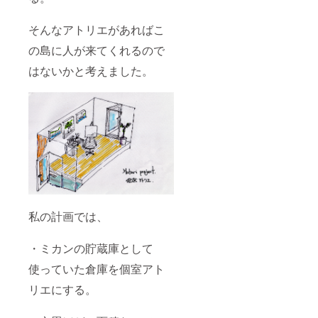
は実現
可能な
そんなアトリエがあればこ
範囲
で、
の島に人が来てくれるので
DIYで行
える内
はないかと考えました。
容に限
られま
す。
私の計画では、
・ミカンの貯蔵庫として
使っていた倉庫を個室アト
リエにする。