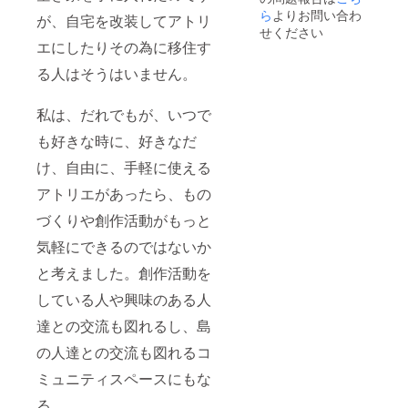
期限等
ら
よりお問い合わ
が、自宅を改装してアトリ
はお届
せください
けのリ
エにしたりその為に移住す
ターン
に貼付
る人はそうはいません。
さ
私は、だれでもが、いつで
れたラ
ベルや
も好きな時に、好きなだ
注意書
きをご
け、自由に、手軽に使える
確認く
ださ
アトリエがあったら、もの
い。 ＋
個室ア
づくりや創作活動がもっと
トリエ
気軽にできるのではないか
使用料
(10.000
と考えました。創作活動を
×3日分)
＋ 会費
している人や興味のある人
(入会金
3.000円
達との交流も図れるし、島
＋年会
費2.000
の人達との交流も図れるコ
円) ※5名
限定
ミュニティスペースにもな
※内装デ
る。
ザイン