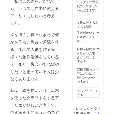
私はこの家を、だれで
共有アトリエ使
ジェクトの運営
る名前
用料(2.000×10
費に充てさせて
を付け
も、いつでも自由に使える
日分 ＋ワーク
いただきます。
る権利
ショップの参加
アトリエにしたいと考えま
＋島
費10,000円相当
の特産
＋会費(入会金
した。
支援に関するよ
の柑橘
3.000円＋年会費
くある質問
類詰め
2.000円)
合わせ
手数料はいく
絵を描く、様々な素材で何
・
らかかります
名称 紅
か？
かを作る、陶芸で茶碗を作
マドン
ナ・せ
る、生地で人形を作る等、
目標金額に届
とか・
かなかった場
様々な創作活動をしている
勘平等
合どうなりま
の詰め
すか？
人、また、機会があればや
合わせ
・内容
支援で困った
りたいと思っている人は少
量
時はどこに相
約2kg
談したらいい
なくありません。
ですか？
※ 愛
媛県
私は、絵を描いたり、流木
ヘルプページを
産、保
見る
存方
を使ったクラフトをするア
法、消
トリエが欲しいと考えて、
費期限
このプロジェクト
もしく
空き家を手に入れたのです
の問題報告は
は賞味
こち