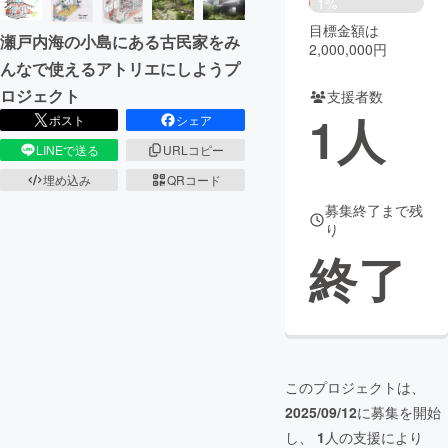
1%
目標金額は
まちづくり・地域活性化
瀬戸内海の小島にある古民家をみ
2,000,000円
んなで使えるアトリエにしようプ
ロジェクト
支援者数
CAMPFIRE for Social Good
CAMPFIRE Creation
1
人
ポスト
シェア
CAMPFIREふるさと納税
machi-ya
コミュニティ
LINEで送る
URLコピー
埋め込み
QRコード
募集終了まで残
り
終了
このプロジェクトは、
2025/09/12
に募集を開始
し、
1
人の支援により