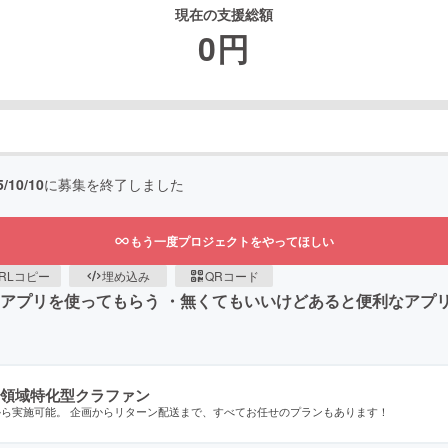
現在の支援総額
0
円
5/10/10
に募集を終了しました
もう一度プロジェクトをやってほしい
RLコピー
埋め込み
QRコード
にアプリを使ってもらう ・無くてもいいけどあると便利なアプ
領域特化型クラファン
から実施可能。 企画からリターン配送まで、すべてお任せのプランもあります！