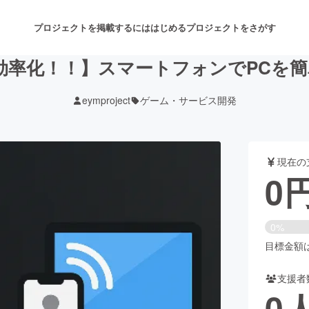
プロジェクトを掲載するには
はじめる
プロジェクトをさがす
効率化！！】スマートフォンでPCを
eymproject
ゲーム・サービス開発
注目のリターン
注目の新着プロジェクト
募集終了が近いプロジェクト
も
現在の
音楽
舞台・パフォーマンス
0
ゲーム・サービス開発
フード・飲食店
0%
書籍・雑誌出版
アニメ・漫画
目標金額は1
支援者
チャレンジ
ビューティー・ヘルスケ
0