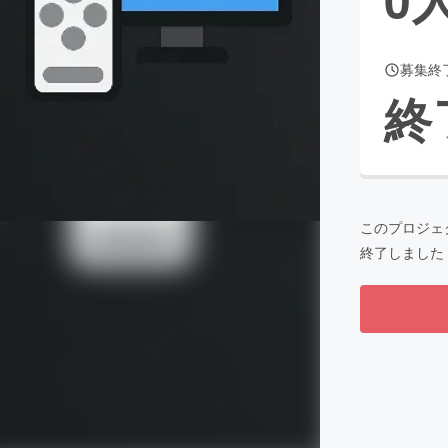
募集終
CAMPFIRE for Social Good
CAMPFIRE Creation
終
CAMPFIREふるさと納税
machi-ya
コミュニティ
このプロジェ
終了しました