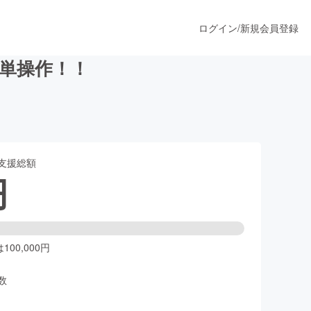
ログイン
/
新規会員登録
簡単操作！！
うすぐ公開されます
支援総額
プロダクト
円
ファッション
スポーツ
00,000円
数
ア
ソーシャルグッド
人