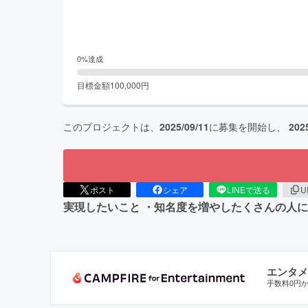
0
%達成
目標金額
100,000
円
このプロジェクトは、
2025/09/11
に募集を開始し、
202
ポスト
シェア
LINEで送る
U
実現したいこと ・知名度を増やしたくさんの人
エンタメ
手数料0円