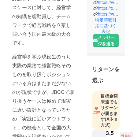
たビジネス
https://www.facebook.com/JBCC.MBA
スケースに対して、経営学
ケースコン
https://x.com/jbcc_excom
https://www.instagram.com/jbccexcom?igsh=NmRydXMyc2RteGZ0
ペティショ
の知識を総動員し、チーム
特定商取引
ンです。
ワークで経営戦略を立案し
法に基づく
2010年より
表記
競い合う国内最大級の大会
開催され、
メッセー
今年17年目
です。
ジを送る
を迎えま
す。
経営学を学ぶ現役生のうち
運営は、ビ
実際の業務で経営戦略その
ジネスス
リターンを
ものを取り扱うポジション
クール生や
選ぶ
卒業後1年未
にいる方はまだまだ少ない
満のボラン
のが現状ですが、JBCCで取
ティアで
目標金額
り扱うケースは極めて現実
未達でも
行っていま
リターン
す。
に近い設計となっているた
が届きま
インプット
め「実践に近いアウトプッ
す
(All-in
をアウト
方式)
ト」の機会として全国の大
プットに変
3,5
える実践の
学院から評価をいただいて
残り53