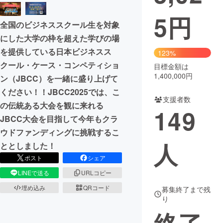
5
円
まちづくり・地域活性化
全国のビジネススクール生を対象
にした大学の枠を超えた学びの場
CAMPFIRE for Social Good
CAMPFIRE Creation
を提供している日本ビジネスス
123%
クール・ケース・コンペティショ
CAMPFIREふるさと納税
machi-ya
コミュニティ
目標金額は
1,400,000円
ン（JBCC）を一緒に盛り上げて
ください！！JBCC2025では、こ
支援者数
の伝統ある大会を観に来れる
149
JBCC大会を目指して今年もクラ
ウドファンディングに挑戦するこ
人
ととしました！
ポスト
シェア
LINEで送る
URLコピー
埋め込み
QRコード
募集終了まで残
り