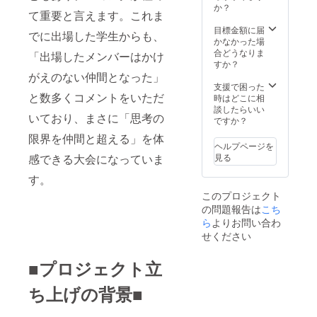
活動報告書
か？
テー
て重要と言えます。これま
(PDF)の送付を
ション
行います。
目標金額に届
概要
でに出場した学生からも、
かなかった場
や、当
合どうなりま
「出場したメンバーはかけ
日の講
すか？
評をま
がえのない仲間となった」
とめた
支援で困った
ハイラ
と数多くコメントをいただ
時はどこに相
イト ・
談したらいい
【運営
いており、まさに「思考の
ですか？
からの
メッ
限界を仲間と超える」を体
ヘルプページを
セー
見る
ジ】
感できる大会になっていま
ケース
す。
に込め
た想い
このプロジェクト
や、大
の問題報告は
こち
会を終
ら
よりお問い合わ
えての
せください
振り返
り 【お
届け内
■プロジェクト立
容】 ・
数量：1
ち上げの背景■
冊 ・ 提
供方
法：ご