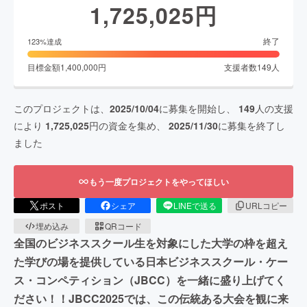
1,725,025
円
終了
123
%達成
目標金額
1,400,000
円
支援者数
149
人
このプロジェクトは、
2025/10/04
に募集を開始し、
149
人の支援
により
1,725,025
円の資金を集め、
2025/11/30
に募集を終了し
ました
もう一度プロジェクトをやってほしい
ポスト
シェア
LINEで送る
URLコピー
埋め込み
QRコード
全国のビジネススクール生を対象にした大学の枠を超え
た学びの場を提供している日本ビジネススクール・ケー
ス・コンペティション（JBCC）を一緒に盛り上げてく
ださい！！JBCC2025では、この伝統ある大会を観に来