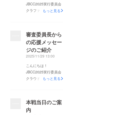
JBCC2025実行委員会
クラファンチームで
もっと見る
す！本戦途中ではあり
ますが、おかげさまで
ネクストゴール目標額
審査委員長から
を達成することができ
の応援メッセー
ました！本日までに、
ジのご紹介
112人の方に160万円
にのぼるご寄付をいた
2025/11/29 13:00
だきました。皆さまの
こんにちは！
あたたかなご支援に心
JBCC2025実行委員会
より感謝いたします。
クラウドファンディン
もっと見る
本当にありがとうござ
グチームです。とうと
いました！残り少ない
う明日本戦となりまし
時間ではありますが、
た！皆様いかがお過ご
表彰式も含めて引き続
本戦当日のご案
しでしょうか。出場者
きお楽しみくださ
内
の皆様につきましては
い！！改めて皆様のご