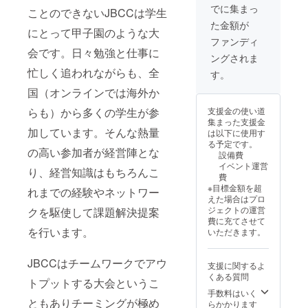
されるお名前を
ゴ等の掲載可
でに集まっ
の収録
ことのできないJBCCは学生
ご記入くださ
能。 ・注意事
予定コ
い。11月20日受
た金額が
項：支援時、必
にとって甲子園のような大
ンテン
付分まで本選当
ず備考欄に「掲
ファンディ
ツ ・
日のエンドロー
載を希望される
会です。日々勉強と仕事に
【ケー
ルに掲載させて
ングされま
お名前、及び、
スの世
頂きます。 ２．
忙しく追われながらも、全
ロゴ等」のご希
す。
界観】
感謝の気持ちを
望をご記入くだ
登場人
込めて、
国（オンラインでは海外か
さい。（詳細は
物のプ
JBCC2025実行
メールにて連絡
ロ
支援金の使い道
らも）から多くの学生が参
委員会よりお礼
させて頂きま
フィー
集まった支援金
のメッセージを
す。）11月20日
ルや物
加しています。そんな熱量
は以下に使用す
お送りします。
受付分まで本選
語の背
る予定です。
３．大会終了後
当日のエンド
の高い参加者が経営陣とな
景な
設備費
は、JBCC2025
ロールに掲載さ
ど、
イベント運営
活動報告書
り、経営知識はもちろんこ
せて頂きます。
ケー
費
(PDF)の送付を
掲載不要の場
ス・ス
※目標金額を超
行います。
れまでの経験やネットワー
合、「掲載不
トー
えた場合はプロ
要」とご記入く
リーの
ジェクトの運営
クを駆使して課題解決提案
ださい。 ２．感
補完情
費に充てさせて
謝の気持ちを込
報 ・
を行います。
いただきます。
めて、
【大会
JBCC2025実行
の記
委員会よりお礼
JBCCはチームワークでアウ
録】
支援に関するよ
のメッセージを
ファイ
くある質問
トプットする大会というこ
お送りします。
ナリス
３．大会終了後
手数料はいく
トのプ
ともありチーミングが極め
は、JBCC2025
らかかります
レゼン