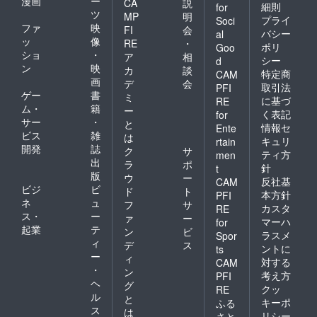
漫画
ー
CA
説
細則
for
ツ
MP
明
プライ
Soci
ファ
映
FI
会
バシー
al
ッ
像
RE
・
ポリ
Goo
ショ
・
ア
相
シー
d
ン
映
カ
談
特定商
CAM
画
デ
会
取引法
PFI
ゲー
書
ミ
に基づ
RE
ム・
籍
ー
く表記
for
サー
・
と
情報セ
Ente
ビス
雑
は
キュリ
rtain
開発
誌
ク
サ
ティ方
men
出
ラ
ポ
針
t
版
ウ
ー
反社基
CAM
ビジ
ビ
ド
ト
本方針
PFI
ネ
ュ
フ
サ
カスタ
RE
ス・
ー
ァ
ー
マーハ
for
起業
テ
ン
ビ
ラスメ
Spor
ィ
デ
ス
ントに
ts
ー
ィ
対する
CAM
・
ン
考え方
PFI
ヘ
グ
クッ
RE
ル
と
キーポ
ふる
ス
は
リシー
さと