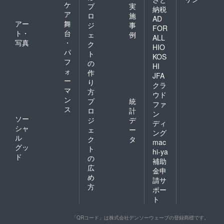
ケ
プ
実
納税
ア
ロ
施
AD
アー
舞
ジ
事
FOR
ト・
台
ェ
例
ALL
写真
・
ク
HIO
パ
ト
KOS
フ
の
HI
ォ
作
JFA
ー
り
クラ
マ
方
ウド
ン
プ
統
ファ
ス
ロ
計
ン
ソー
ジ
デ
ディ
シャ
ェ
ー
ング
ル
ク
タ
mac
グッ
ト
hi-ya
ド
の
補助
広
金申
め
請サ
方
ポー
ト
「QRコード」は株式会社デンソーウェーブの登録商標です。