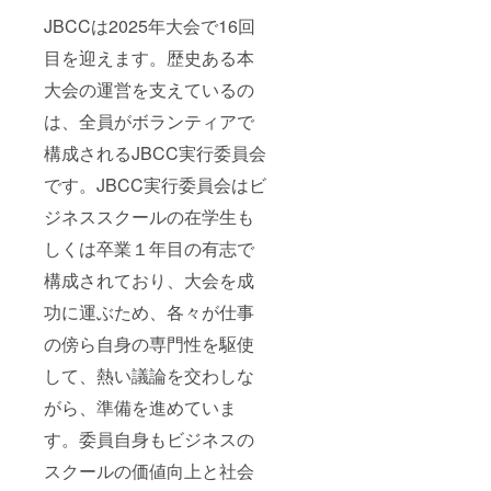
自宅へ
JBCCは2025年大会で16回
郵送 ・
提供時
目を迎えます。歴史ある本
期：
2026年
大会の運営を支えているの
1月予定
は、全員がボランティアで
・ 注意
事項：
構成されるJBCC実行委員会
本誌は
支援者
です。JBCC実行委員会はビ
へのリ
ターン
ジネススクールの在学生も
限定の
非売品
しくは卒業１年目の有志で
（記念
構成されており、大会を成
品）で
す。書
功に運ぶため、各々が仕事
店等で
の一般
の傍ら自身の専門性を駆使
販売は
ござい
して、熱い議論を交わしな
ませ
ん。 備
がら、準備を進めていま
考：ご
支援へ
す。委員自身もビジネスの
の感謝
スクールの価値向上と社会
を込
め、活