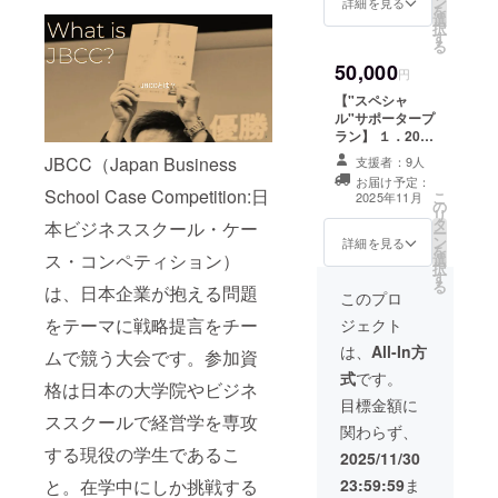
ン
Webサイト
詳細を見る
事項：希望者は
を
年1月​ 注意事
界“を収
選
（HP：ホーム
支援時、必ず備
択
項：ご提供した
録。ま
す
ページ）にて支
考欄に「掲載を
る
ムービーの
た、激
援者様のお名前
希望されるお名
ショート版を来
50,000
戦を繰
を掲載させてい
円
前」をご記入く
年度のJBCC活
り広げ
ただきます。 ・
ださい。掲載不
動に使用する可
【"スペシャ
たファ
掲載期間：本選
要の方は「掲載
能性がありま
ル"サポータープ
イナリ
当日及び、2025
不要」とご記入
す。フルverは本
ラン】 １．2025
ストた
年11月以降に
ください。 ２．
リターンのみで
年度の本選のエ
ちの軌
JBCC（Japan Business
JBCC公式Web
支援者：9人
感謝の気持ちを
のご提供になり
ンドロール(会場
跡や当
サイトにて掲載
お届け予定：
込めて、
ます。​
とLIVE配信)、及
日の熱
School Case Competition:日
こ
予定。（翌年か
2025年11月
JBCC2025実行
の
び、JBCC公式
気を、
リ
らは過去大会
委員会よりお礼
タ
Webサイトにて
本ビジネススクール・ケー
写真や
ー
ページに集約さ
のメッセージを
ン
支援者様のお名
詳細を見る
講評と
を
れます） ・掲載
お送りします。
ス・コンペティション）
選
前を掲載させて
ともに
択
方法：文字の
３．大会終了後
す
いただきます。
振り返
る
み。大会クロー
は、日本企業が抱える問題
は、JBCC2025
（ロゴ等の掲載
このプロ
りま
ジング時に本選
活動報告書
可能） ・掲載期
す。
会場にてスライ
をテーマに戦略提言をチー
ジェクト
(PDF)の送付を
間：本選当日及
JBCC
ド投影を行いま
行います。
び、2025年11月
は、
All-In方
に懸け
ムで競う大会です。参加資
す。後日JBCC
以降にJBCC公
た挑戦
公式Webサイト
式
です。
式Webサイトに
格は日本の大学院やビジネ
を、形
へYoutube録画
て掲載予定。
目標金額に
として
アップロードさ
ススクールで経営学を専攻
（翌年からは過
残しま
せて頂きます。
関わらず、
去大会ページに
せん
・注意事項：支
する現役の学生であるこ
集約されます）
2025/11/30
か。 ■
援時、必ず備考
・掲載方法：文
ガイド
欄に掲載を希望
23:59:59
ま
と。在学中にしか挑戦する
字に加えて、ロ
ブック