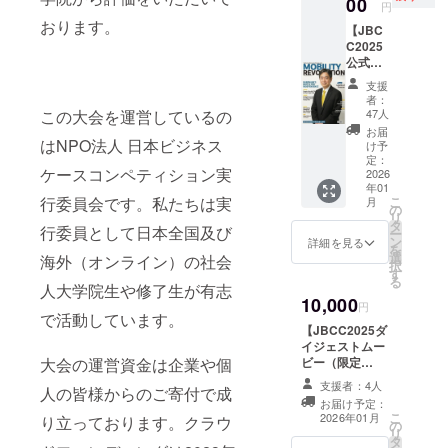
00
円
学びの場と
おります。
【JBC
して、持続
C2025
可能な大会
公式記
念パン
づくりを目
支援
フレッ
者：
指していま
ト（非
この大会を運営しているの
47人
す。
売品/支
お届
援者限
はNPO法人 日本ビジネス
け予
定）】
定：
ケースコンペティション実
JBCC2
2026
年01
025の課
行委員会です。私たちは実
こ
月
題ケー
の
リ
ス「菜
タ
行委員として日本全国及び
ー
の花運
ン
詳細を見る
を
輸」の
選
海外（オンライン）の社会
択
世界観
す
る
と、大
人大学院生や修了生が有志
10,000
会の記
円
で活動しています。
録をま
【JBCC2025ダ
とめた
イジェストムー
本リ
大会の運営資金は企業や個
ビー（限定
ターン
版）】​
限定の
支援者：4人
人の皆様からのご寄付で成
JBCC2025を支
公式記
お届け予定：
えてくださる皆
念誌で
こ
2026年01月
り立っております。クラウ
の
さまへ、特別編
す。 本
リ
タ
集のムービーを
誌は、