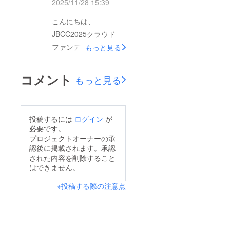
2025/11/28 15:39
明日の本戦で全力を賭
協力のおかげで本大会
せるよう体調にお気を
こんにちは、
を運営できたこと心よ
つけてお過ごしいただ
JBCC2025クラウド
りお礼申し上げま
けたらと思います！本
ファンディングチーム
もっと見る
す！！
日は審査委員長の株式
です。本日は11/30本
会社日本共創プラット
戦セミファイナルの観
コメント
もっと見る
フォーム（JPiX）代表
戦につきまして改めて
取締役会長 冨山 和
ご連絡いたします。詳
彦 様より応援メッ
細につきましては下記
投稿するには
ログイン
が
セージを頂いておりま
URLにまとめてありま
必要です。
すのでご紹介いたしま
すのでご確認くださ
プロジェクトオーナーの承
す。下記URLからご確
認後に掲載されます。承認
い。
認ください！
された内容を削除すること
https://www.jbccex.co
はできません。
https://www.youtube.c
m/event-information下
om/watch?
※投稿する際の注意点
記内容をご案内してお
v=j1WHk2lc5Kg更に他
ります。 ・予選通過
の審査員の方々からも
チーム ・セミファイ
続々と応援メッセージ
ナル発表順 ・ケース