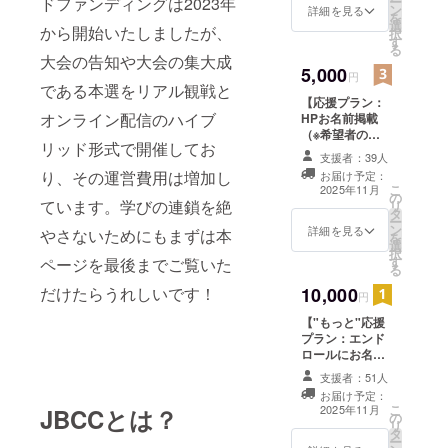
ドファンディングは2023年
ー
ン
お届けします。
詳細を見る
市場に
を
選
本選の緊張感、
から開始いたしましたが、
は出回
択
す
裏側で走り続け
らない
る
る実行委員の
大会の告知や大会の集大成
「参加
5,000
姿、そして大会
円
者・関
である本選をリアル観戦と
をつくり上げ
係者の
【応援プラン：
た“人”の想
ための
オンライン配信のハイブ
HPお名前掲載
い…。 大会の熱
記念
（※希望者の
がそのまま伝わ
品」と
リッド形式で開催してお
み）】 １．2025
る、支援者限定
支援者：39人
して制
年度のJBCC公
の映像パッケー
作して
り、その運営費用は増加し
お届け予定：
式Webサイト
ジです。 ​ ■こん
こ
2025年11月
いま
の
（HP：ホーム
な人におすすめ
ています。学びの連鎖を絶
リ
す。
タ
ページ）にて、
・JBCC2025を
ー
ケース
ン
支援者様のお名
詳細を見る
やさないためにもまずは本
より深く知りた
を
に登場
選
前を掲載させて
い方 ・大会制作
択
する人
す
ページを最後までご覧いた
いただきます。
の舞台裏を見て
る
物設定
（希望者のみ）
みたい方 ・学生
や物語
だけたらうれしいです！
10,000
・掲載期間：
円
実行委員のリア
の背景
2025年11月上旬
ルな取り組みに
など、
【"もっと"応援
以降にJBCC公
触れたい方 ・
大会期
プラン：エンド
式Webサイトに
JBCCを応援し
間中に
ロールにお名前
て掲載予定。
てくださるすべ
は語り
掲載】 １．2025
（翌年からは過
ての方へ ​ 数量：
支援者：51人
尽くせ
年度の本選のエ
去大会ページに
動画データ(mp4
お届け予定：
なかっ
ンドロール(会場
集約されます）
こ
形式) 提供方法：
2025年11月
JBCCとは？
た“菜の
の
とLIVE配信)、及
・掲載方法：文
リ
メールにて送付​
花運輸
タ
び、JBCC公式
字のみ。 ・注意
ー
提供時期：2026
の世