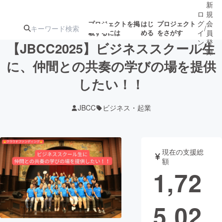
新
ロ
規
グ
会
プロジェクトを掲
はじ
プロジェクト
/
載するには
める
をさがす
イ
員
ン
登
【JBCC2025】ビジネススクール生
録
に、仲間との共奏の学びの場を提供
したい！！
人気のプロ
注目のリ
注目の新着プロ
募集終了が近いプ
もうすぐ公開
ジェクト
ターン
ジェクト
ロジェクト
されます
JBCC
ビジネス・起業
アート・写真
音楽
現在の支援総
テクノロジー・ガジェット
ゲーム・サ
額
1,72
映像・映画
書籍・雑誌
5,02
ビジネス・起業
チャレンジ