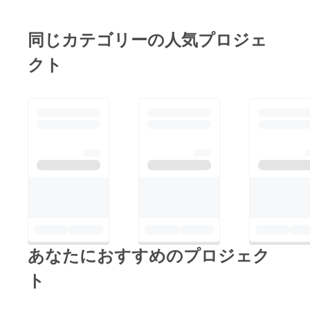
を頂いております！
資料一式 ・セミファ
JBCC2025のサイトか
イナルライブ配信URL
同じカテゴリーの人気プロジェ
ら応援メッセージを確
本戦ファイナルも情報
認ください！
クト
確定次第、上記URLに
https://www.jbccex.co
反映させていきますの
m/about/2025shinsain
で都度ご確認いただけ
本選当日のスケジュー
れば幸いです！ それ
ルはこちらをご確認く
では皆様よろしくお願
ださい！
いします！！
https://www.jbccex.co
m/post/schedule2025
それでは明日、参加者
の皆様のアツいプレゼ
ンを全力で応援できる
ように！！我々も影な
あなたにおすすめのプロジェク
がらではありますが全
ト
力で応援します！！で
は、おのおのがた、ぬ