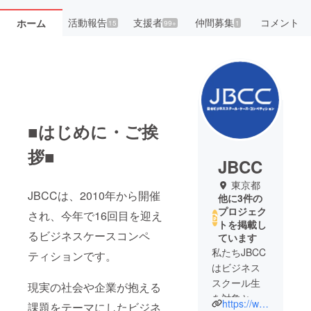
活動報告
支援者
仲間募集
コメント
ホーム
15
99+
1
■はじめに・ご挨
拶■
JBCC
東京都
JBCCは、2010年から開催
他に3件の
プロジェク
され、今年で16回目を迎え
トを掲載し
るビジネスケースコンペ
ています
私たちJBCC
ティションです。
はビジネス
スクール生
現実の社会や企業が抱える
を対象とし
https://www.jbccex.com/
課題をテーマにしたビジネ