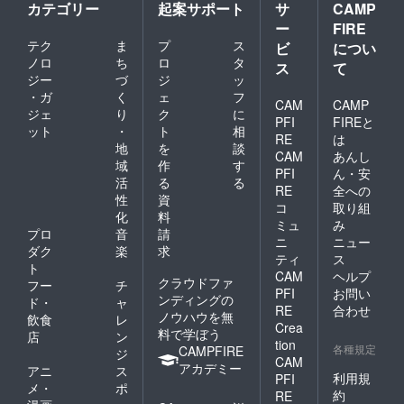
カテゴリー
起案サポート
サ
CAMP
ー
FIRE
テク
ま
プ
ス
ビ
につい
ノロ
ち
ロ
タ
ス
て
ジー
づ
ジ
ッ
・ガ
く
ェ
フ
CAM
CAMP
ジェ
り
ク
に
PFI
FIREと
ット
・
ト
相
RE
は
地
を
談
CAM
あんし
域
作
す
PFI
ん・安
活
る
る
RE
全への
性
資
コ
取り組
化
料
ミュ
み
プロ
音
請
ニ
ニュー
ダク
楽
求
ティ
ス
ト
CAM
ヘルプ
クラウドファ
フー
チ
PFI
お問い
ンディングの
ド・
ャ
RE
合わせ
ノウハウを無
飲食
レ
Crea
料で学ぼう
店
ン
tion
各種規定
CAMPFIRE
ジ
CAM
アカデミー
アニ
ス
利用規
PFI
メ・
ポ
約
RE