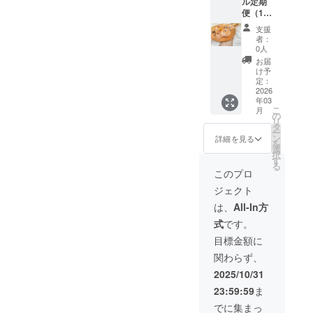
ル定期
たり約
天然塩
包する
限り対
便（15
100g）
（高知
商品に
応させ
個×12か
保存方
県
よって
ていた
支援
月・全
法：冷
産）、
変わり
者：
だきま
国発
凍保存
水、
0人
ますの
す！
送） 内
賞味期
チー
で、同
お届
容：毎
限：発
ズ、
け予
梱する
月15個
送日か
定：
チョコ
ラベル
セット
2026
ら冷凍
レー
の記載
年03
（人気
で2週間
ト、
をご確
こ
月
＋季節
原材
の
ナッツ
認くだ
リ
のベー
料：国
タ
類 等 ア
さい。
ー
グル入
産小麦
ン
レルゲ
詳細を見る
※アレル
を
り）、1
粉（北
選
ン：小
ギーを
択
年間で
海道
す
麦・乳
お持ち
る
合計180
産）、
成分・
このプロ
の方は
個 内容
甜菜糖
大豆な
備考欄
ジェクト
量：毎
（北海
ど ※詳
にご記
月15個
道
細は梱
は、
All-In方
入くだ
（1個あ
産）、
包する
さい。
式
です。
たり約
天然塩
商品に
可能な
100g）
（高知
よって
目標金額に
限り対
保存方
県
変わり
応させ
関わらず、
法：冷
産）、
ますの
ていた
凍保存
水、
で、同
2025/10/31
だきま
賞味期
チー
梱する
す！
23:59:59
ま
限：発
ズ、
ラベル
送日か
チョコ
の記載
でに集まっ