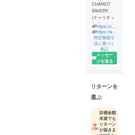
CHARIOT
BAKERY
(チャリオッ
トベーカ
https://chariot24.base.shop/
リー)
https://www.instagram.com/chariot_bakery?igsh=ejRwbnJjendnNHNy&utm_source=qr
特定商取引
法に基づく
表記
メッセー
ジを送る
リターンを
選ぶ
目標金額
未達でも
リターン
が届きま