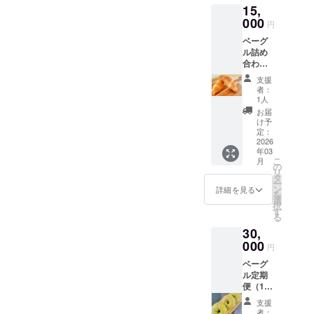
細は梱
15,
ト 内容
リンク
包する
量：15
000
はメ
商品に
円
個入り
ニュー
よって
ベーグ
（1個あ
の一部
変わり
ル詰め
たり約
からし
ますの
合わせ
100g）
か選べ
で、同
セット
保存方
ません
梱する
支援
（25
法：冷
が、チ
ラベル
者：
個・全
凍保存
ケット
1人
の記載
国発
賞味期
をお持
をご確
お届
送） 内
限：発
ちの方
け予
認くだ
容：定
送日か
定：
は “全種
さい。
番ベー
2026
ら冷凍
類” の中
※アレル
年03
グルを
で2週間
から自
ギーを
こ
月
中心に
原材
の
由に選
お持ち
リ
ボ
料：国
タ
べま
の方は
ー
リュー
産小麦
ン
す！ ク
詳細を見る
備考欄
を
ムたっ
粉（北
選
ラファ
にご記
択
ぷり25
海道
す
ン支援
入くだ
る
個セッ
産）、
者だけ
さい。
30,
ト 内容
甜菜糖
の特別
可能な
量：25
000
（北海
な権利
限り対
円
個入り
道
がつい
応させ
ベーグ
（1個あ
産）、
たお得
ていた
ル定期
たり約
天然塩
なセッ
だきま
便（10
100g）
（高知
トで
す！
個×6か
保存方
県
す！ 利
支援
月・全
法：冷
産）、
用回
者：