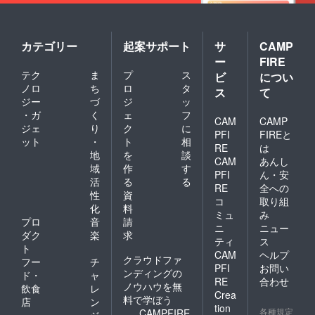
カテゴリー
起案サポート
サ
CAMP
ー
FIRE
テク
ま
プ
ス
ビ
につい
ノロ
ち
ロ
タ
ス
て
ジー
づ
ジ
ッ
・ガ
く
ェ
フ
CAM
CAMP
ジェ
り
ク
に
PFI
FIREと
ット
・
ト
相
RE
は
地
を
談
CAM
あんし
域
作
す
PFI
ん・安
活
る
る
RE
全への
性
資
コ
取り組
化
料
ミュ
み
プロ
音
請
ニ
ニュー
ダク
楽
求
ティ
ス
ト
CAM
ヘルプ
クラウドファ
フー
チ
PFI
お問い
ンディングの
ド・
ャ
RE
合わせ
ノウハウを無
飲食
レ
Crea
料で学ぼう
店
ン
tion
各種規定
CAMPFIRE
ジ