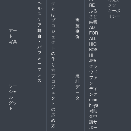
ヘ
グ
クッ
RE
ル
と
キーポ
ふる
ス
は
リシー
さと
ケ
プ
実
納税
ア
ロ
施
AD
アー
舞
ジ
事
FOR
ト・
台
ェ
例
ALL
写真
・
ク
HIO
パ
ト
KOS
フ
の
HI
ォ
作
JFA
ー
り
クラ
マ
方
ウド
ン
プ
統
ファ
ス
ロ
計
ン
ソー
ジ
デ
ディ
シャ
ェ
ー
ング
ル
ク
タ
mac
グッ
ト
hi-ya
ド
の
補助
広
金申
め
請サ
方
ポー