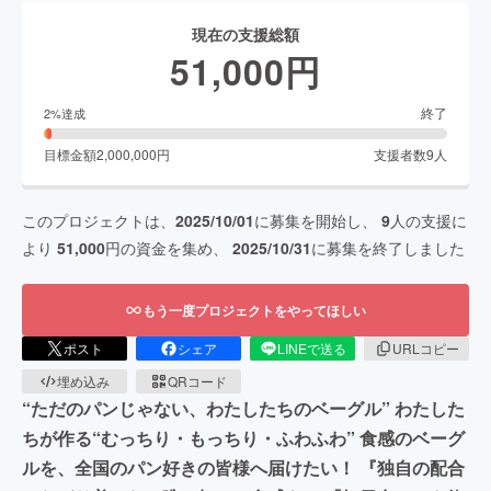
現在の支援総額
51,000
円
終了
2
%達成
目標金額
2,000,000
円
支援者数
9
人
このプロジェクトは、
2025/10/01
に募集を開始し、
9
人の支援に
より
51,000
円の資金を集め、
2025/10/31
に募集を終了しました
もう一度プロジェクトをやってほしい
ポスト
シェア
LINEで送る
URLコピー
埋め込み
QRコード
“ただのパンじゃない、わたしたちのベーグル” わたした
ちが作る“むっちり・もっちり・ふわふわ” 食感のベーグ
ルを、全国のパン好きの皆様へ届けたい！ 『独自の配合