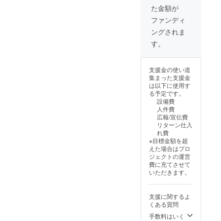
ら冷凍
レー
をご確
た金額が
で2週間
ト、
認くだ
原材
ナッツ
さい。
ファンディ
料：国
類 等 ア
※アレル
ングされま
産小麦
レルゲ
ギーを
粉（北
ン：小
お持ち
す。
海道
麦・乳
の方は
産）、
成分・
備考欄
甜菜糖
大豆な
にご記
支援金の使い道
（北海
ど ※詳
入くだ
集まった支援金
道
細は梱
さい。
は以下に使用す
産）、
包する
可能な
る予定です。
天然塩
商品に
限り対
設備費
（高知
よって
応させ
人件費
県
変わり
ていた
広報/宣伝費
産）、
ますの
だきま
リターン仕入
水、
で、同
す！
れ費
チー
梱する
※目標金額を超
ズ、
ラベル
えた場合はプロ
チョコ
の記載
ジェクトの運営
レー
をご確
費に充てさせて
ト、
認くだ
いただきます。
ナッツ
さい。
類 等 ア
※アレル
レルゲ
ギーを
支援に関するよ
ン：小
お持ち
くある質問
麦・乳
の方は
成分・
備考欄
手数料はいく