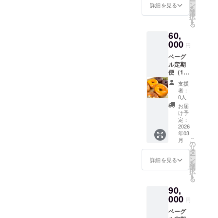
ー
グル入
料：国
ン
レルゲ
詳細を見る
ギーを
を
り）、
産小麦
選
ン：小
お持ち
択
半年間
粉（北
す
麦・乳
の方は
る
で合計
海道
成分・
備考欄
60,
個 内容
産）、
大豆な
にご記
量：毎
000
甜菜糖
ど ※詳
入くだ
円
月15個
（北海
細は梱
さい。
ベーグ
（1個あ
道
包する
可能な
ル定期
たり約
産）、
商品に
限り対
便（10
100g）
天然塩
よって
応させ
個×12か
保存方
（高知
変わり
ていた
支援
月・全
法：冷
県
ますの
者：
だきま
国発
凍保存
産）、
0人
で、同
す！
送） 内
賞味期
水、
梱する
お届
容：毎
限：発
チー
け予
ラベル
月10個
送日か
定：
ズ、
の記載
セット
2026
ら冷凍
チョコ
をご確
年03
（人気
で2週間
レー
認くだ
こ
月
＋季節
原材
の
ト、
さい。
リ
のベー
料：国
タ
ナッツ
※アレル
ー
グル入
産小麦
ン
類 等 ア
詳細を見る
ギーを
を
り）、1
粉（北
選
レルゲ
お持ち
択
年間で
海道
す
ン：小
の方は
る
合計120
産）、
麦・乳
備考欄
90,
個 内容
甜菜糖
成分・
にご記
量：毎
000
（北海
大豆な
入くだ
円
月10個
道
ど ※詳
さい。
ベーグ
（1個あ
産）、
細は梱
可能な