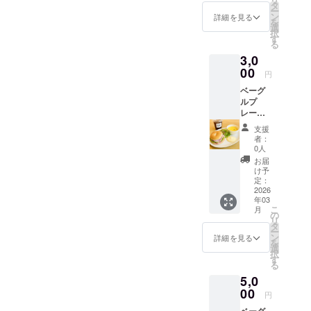
ダブル
限：
タ
ー
チョコ
オープ
ン
詳細を見る
を
など人
ンから
選
択
気の
半年間
す
る
ベーグ
3,0
ル6種類
を詰め
00
円
合わせ
ベーグ
内容
ルプ
量：6個
レート
入り（1
セット
個あた
支援
チケッ
り約
者：
ト（2回
100g）
0人
分） 営
保存方
お届
業時間
法：冷
け予
中いつ
凍保存
定：
でもご
2026
賞味期
年03
利用い
限：発
こ
月
ただけ
送日か
の
リ
る
ら冷凍
タ
ー
「ベー
で2週間
ン
詳細を見る
を
グルプ
原材
選
択
レート
料：国
す
る
セッ
産小麦
5,0
ト」の
粉（北
チケッ
00
海道
円
トで
産）、