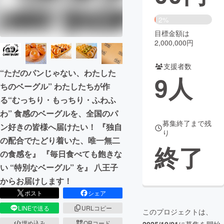
まちづくり・地域活性化
2%
目標金額は
2,000,000円
CAMPFIRE for Social Good
CAMPFIRE Creation
CAMPFIREふるさと納税
machi-ya
コミュニティ
支援者数
“ただのパンじゃない、わたした
9
人
ちのベーグル” わたしたちが作
る“むっちり・もっちり・ふわふ
わ” 食感のベーグルを、全国のパ
募集終了まで残
ン好きの皆様へ届けたい！ 『独自
り
の配合でたどり着いた、唯一無二
終了
の食感を』 『毎日食べても飽きな
い “特別なベーグル” を』 八王子
からお届けします！
ポスト
シェア
LINEで送る
URLコピー
このプロジェクトは、
埋め込み
QRコード