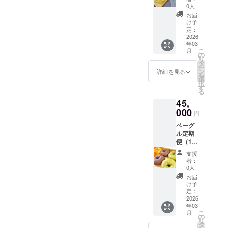
国発
凍保存
水、
0人
数：4回
送） 内
賞味期
チー
分 有効
お届
容：毎
限：発
ズ、
け予
期限：
月10個
送日か
定：
チョコ
オープ
セット
2026
ら冷凍
レー
ンから
年03
（人気
で2週間
ト、
半年間
こ
月
＋季節
原材
の
ナッツ
リ
のベー
料：国
タ
類 等 ア
ー
グル入
産小麦
ン
レルゲ
詳細を見る
を
り）、
粉（北
選
ン：小
択
半年間
海道
す
麦・乳
る
で合計
産）、
成分・
45,
60個 内
甜菜糖
大豆な
容量：
000
（北海
ど ※詳
円
毎月10
道
細は梱
ベーグ
個（1個
産）、
包する
ル定期
あたり
天然塩
商品に
便（15
約
（高知
よって
個×6か
100g）
県
変わり
支援
月・全
保存方
産）、
ますの
者：
国発
法：冷
水、
0人
で、同
送） 内
凍保存
チー
梱する
お届
容：毎
賞味期
ズ、
け予
ラベル
月15個
限：発
定：
チョコ
の記載
セット
2026
送日か
レー
をご確
年03
（人気
ら冷凍
ト、
認くだ
こ
月
＋季節
で2週間
の
ナッツ
さい。
リ
のベー
原材
タ
類 等 ア
※アレル