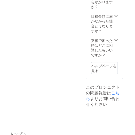
大豆な
にご記
らかかります
ど ※詳
入くだ
か？
細は梱
さい。
包する
可能な
目標金額に届
商品に
限り対
かなかった場
よって
応させ
合どうなりま
変わり
ていた
すか？
ますの
だきま
で、同
す！
支援で困った
梱する
時はどこに相
ラベル
談したらいい
の記載
ですか？
をご確
認くだ
ヘルプページを
さい。
見る
※アレル
ギーを
お持ち
このプロジェクト
の方は
の問題報告は
備考欄
こち
にご記
ら
よりお問い合わ
入くだ
せください
さい。
可能な
限り対
応させ
ていた
だきま
トップ
>