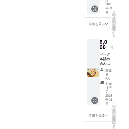
原材
は “全種
ラベル
でもご
2026
料：国
類” の中
の記載
年03
利用い
産小麦
から自
をご確
こ
月
ただけ
粉（北
の
由に選
認くだ
リ
る
海道
タ
べま
さい。
ー
「ベー
産）、
ン
す！ ク
詳細を見る
※アレル
を
グルプ
甜菜糖
選
ラファ
ギーを
択
レート
（北海
す
ン支援
お持ち
る
セッ
道
者だけ
の方は
8,0
ト」の
産）、
の特別
備考欄
チケッ
00
天然塩
な権利
にご記
円
トで
（高知
がつい
入くだ
ベーグ
す！ 内
県
たお得
さい。
ル詰め
容は… •
産）、
なセッ
可能な
合わせ
お好き
水、
トで
限り対
セット
なベー
チー
す！ 利
応させ
支援
（15
グル 2
ズ、
用回
者：
ていた
個・全
個 • お
チョコ
0人
数：2回
だきま
国発
好きな
レー
分 有効
お届
す！
送） 内
ドリン
ト、
け予
期限：
容：定
ク 1杯 •
定：
ナッツ
オープ
番ベー
2026
サラダ •
類 等 ア
ンから
年03
グルを
スープ
レルゲ
半年間
こ
月
中心に
or小鉢
の
ン：小
リ
ボ
デリ 通
タ
麦・乳
ー
リュー
常営業
ン
成分・
詳細を見る
を
ムたっ
では、
選
大豆な
択
ぷり15
ベーグ
す
ど ※詳
る
個セッ
ルとド