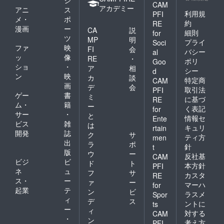
CAM
アカデミー
アニ
ス
利用規
PFI
メ・
ポ
約
RE
漫画
ー
CA
説
細則
for
ツ
MP
明
プライ
Soci
ファ
映
FI
会
バシー
al
ッ
像
RE
・
ポリ
Goo
ショ
・
ア
相
シー
d
ン
映
カ
談
特定商
CAM
画
デ
会
取引法
PFI
ゲー
書
ミ
に基づ
RE
ム・
籍
ー
く表記
for
サー
・
と
情報セ
Ente
ビス
雑
は
キュリ
rtain
開発
誌
ク
サ
ティ方
men
出
ラ
ポ
針
t
版
ウ
ー
反社基
CAM
ビジ
ビ
ド
ト
本方針
PFI
ネ
ュ
フ
サ
カスタ
RE
ス・
ー
ァ
ー
マーハ
for
起業
テ
ン
ビ
ラスメ
Spor
ィ
デ
ス
ントに
ts
ー
ィ
対する
CAM
・
ン
考え方
PFI