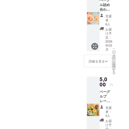
ベーグ
す！ 内
甜菜糖
ル詰め
容は… •
(北海道
合わせ
お好き
産)、天
セット
なベー
然塩(高
支援
（10
グル 2
知県
者：
個・全
個 • お
産)、
6人
国発
好きな
水、
お届
送） 内
ドリン
チー
け予
容：定
ク 1杯 •
定：
ズ、
番ベー
2026
サラダ •
チョコ
年03
グル10
スープ
レー
こ
月
種類を
or小鉢
の
ト、
リ
詰め合
デリ 通
タ
ナッツ
ー
わせ 内
常営業
ン
類 等 ア
詳細を見る
を
容量：
では、
選
レルゲ
択
10個入
ベーグ
す
ン：小
る
り（1個
ルとド
麦・乳
5,0
あたり
リンク
成分・
約
00
はメ
大豆な
円
100g）
ニュー
ど ※詳
ベーグ
保存方
の一部
細は梱
ルプ
法：冷
からし
包する
レート
凍保存
か選べ
商品に
セット
賞味期
ません
よって
支援
チケッ
限：発
が、チ
変わり
者：
ト（4回
送日か
ケット
0人
ますの
分） 営
ら冷凍
をお持
で、同
お届
業時間
で2週間
ちの方
け予
梱する
中いつ
定：