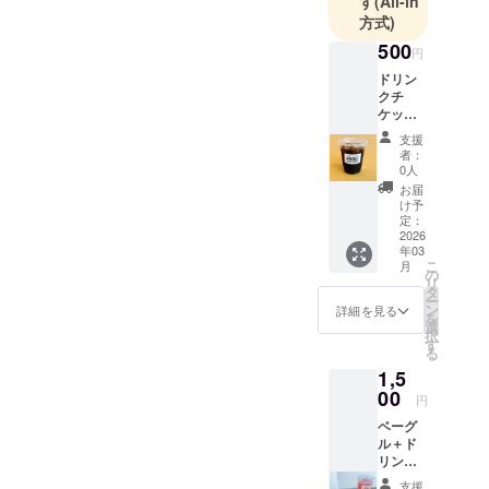
す
(All-in
方式)
500
円
ドリン
クチ
ケット
（2杯
支援
分） 店
者：
内でご
0人
利用い
お届
ただけ
け予
るドリ
定：
ンクチ
2026
年03
ケット
こ
月
です！
の
リ
クラ
タ
ー
ファン
ン
詳細を見る
を
限定
選
択
で、全
す
る
種類の
1,5
ドリン
クから
00
円
自由に
ベーグ
お選び
ル＋ド
いただ
リンク
けま
セット
す！
支援