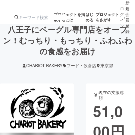
新
ロ
規
グ
会
プロジェクトを掲
はじ
プロジェクト
/
載するには
める
をさがす
イ
員
ン
登
八王子にベーグル専門店をオープ
録
ン！むっちり・もっちり・ふわふわ
の食感をお届け
人気のプロ
注目のリ
注目の新着プロ
募集終了が近いプ
もうすぐ公開
ジェクト
ターン
ジェクト
ロジェクト
されます
CHARIOT BAKERY
フード・飲食店
東京都
アート・写真
音楽
現在の支援総
テクノロジー・ガジェット
ゲーム・サ
額
51,0
映像・映画
書籍・雑誌
00
円
ビジネス・起業
チャレンジ