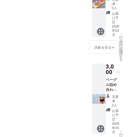
券（2回
（通常
者：
分） •
は対象
0人
お好き
外とな
お届
なベー
るメ
け予
グル 1
ニュー
定：
個 • お
2026
も含め
年03
好きな
てご利
こ
月
ドリン
用いた
の
リ
ク 1杯
だけま
タ
ー
通常営
す。）
ン
詳細を見る
を
業で
利用回
選
択
は、ド
数：2回
す
る
リンク
分 有効
3,0
はメ
期限：
ニュー
00
オープ
円
の一部
ンから
ベーグ
からし
半年間
ル詰め
か選べ
ちょっ
合わせ
ません
とした
セット
が、ク
応援の
支援
（6個・
ラファ
気持ち
者：
全国発
ン支援
で支援
2人
送） 内
者は全
いただ
お届
容：プ
種類か
ける、
け予
レー
ら選択
定：
気軽な
ン・ブ
2026
可能で
リター
年03
ルーベ
す！ 有
ンで
こ
月
リー・
効期
の
す！
リ