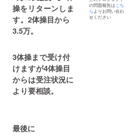
の問題報告は
こち
操をリターンしま
ら
よりお問い合わ
せください
す。2体操目から
3.5万。
3体操まで受け付
けますが4体操目
からは受注状況に
より要相談。
最後に