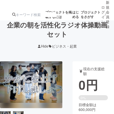
新
ロ
規
グ
会
プロジェクトを掲
はじ
プロジェクト
/
載するには
める
をさがす
イ
員
ン
登
企業の朝を活性化ラジオ体操動画
録
セット
人気のプロ
注目のリ
注目の新着プロ
募集終了が近いプ
もうすぐ公開
Hide
ビジネス・起業
ジェクト
ターン
ジェクト
ロジェクト
されます
アート・写真
音楽
現在の支援総
額
0
円
テクノロジー・ガジェット
ゲーム・サ
映像・映画
書籍・雑誌
0%
目標金額は
600,000円
ビジネス・起業
チャレンジ