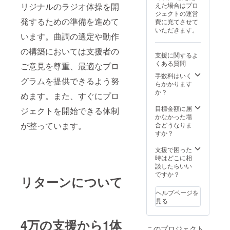
リジナルのラジオ体操を開
えた場合はプロ
ジェクトの運営
発するための準備を進めて
費に充てさせて
いただきます。
います。曲調の選定や動作
の構築においては支援者の
支援に関するよ
くある質問
ご意見を尊重、最適なプロ
手数料はいく
グラムを提供できるよう努
らかかります
か？
めます。また、すぐにプロ
目標金額に届
ジェクトを開始できる体制
かなかった場
が整っています。
合どうなりま
すか？
支援で困った
時はどこに相
談したらいい
ですか？
リターンについて
ヘルプページを
見る
4万の支援から1体
このプロジェクト