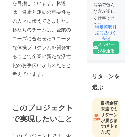
を目指しています。私達
音楽で色ん
な方が楽し
は、健康と運動の重要性を
く仕事でき
の人々に伝えてきました。
る日々を提
特定商取引
私たちのチームは、企業の
供できたら
法に基づく
ニーズに合わせたユニーク
と考え、起
表記
メッセー
業する資金
な体操プログラムを開発す
ジを送る
を作りたい
ることで企業の新たな活性
と思ってい
化のお手伝いが出来たらと
ます。
考えています。
リターンを
選ぶ
目標金額
このプロジェクト
未達でも
リターン
で実現したいこと
が届きま
す
(All-in
方式)
このプロジェクトでは、企