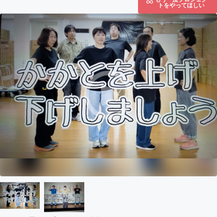
トをやってほしい