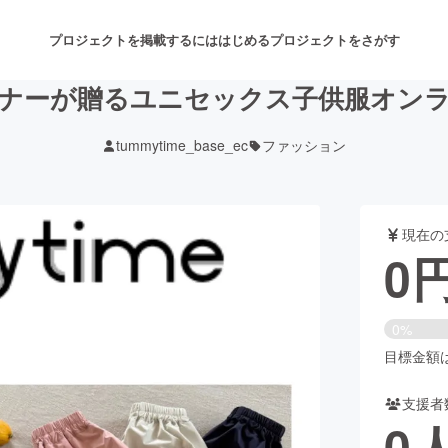
プロジェクトを掲載するには
はじめる
プロジェクトをさがす
ナーが贈るユニセックス子供服オン
tummytime_base_ec
ファッション
注目のリターン
注目の新着プロジェクト
募集終了が近いプロジェクト
も
現在の
音楽
舞台・パフォーマンス
0
ゲーム・サービス開発
フード・飲食店
0%
書籍・雑誌出版
アニメ・漫画
目標金額は1
支援者
チャレンジ
ビューティー・ヘルスケ
0