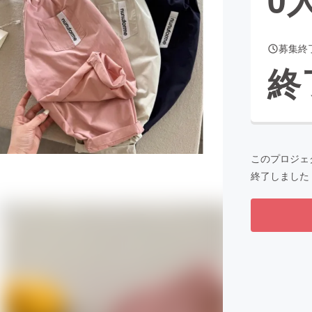
募集終
CAMPFIRE for Social Good
CAMPFIRE Creation
終
CAMPFIREふるさと納税
machi-ya
コミュニティ
このプロジェ
終了しました