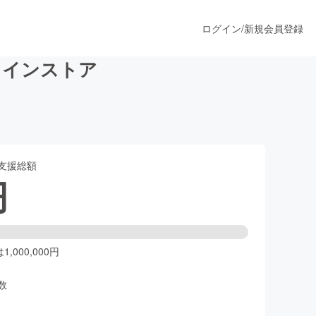
ログイン
/
新規会員登録
ラインストア
うすぐ公開されます
支援総額
プロダクト
円
ファッション
スポーツ
,000,000円
数
ア
ソーシャルグッド
人