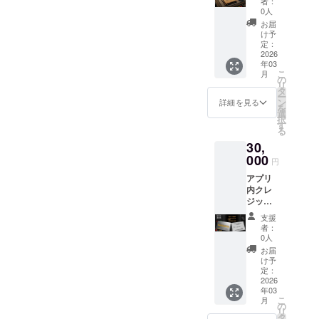
者：
(ステー
早くお
0人
タス
届けし
お届
priority)
ます。
け予
アプリ
アプリ
定：
内クレ
2026
提供
年03
ジット
（ス
こ
月
に頭文
テータ
の
リ
字
ス
タ
ー
(ex,H.S
econo
ン
詳細を見る
を
ひとみ
my)
選
択
すず）
す
る
のみを
30,
掲載 ・
掲載期
000
円
間：事
アプリ
業が存
内クレ
続する
ジット
限り掲
（exひ
載 ・掲
支援
とみす
載方
者：
ず）に
法：イ
0人
お名前
ニシャ
お届
を大き
ルのア
け予
く掲載
ルファ
定：
・掲載
2026
ベット
年03
期間：
のみ ・
こ
月
事業が
注意事
の
リ
存続す
項：支
タ