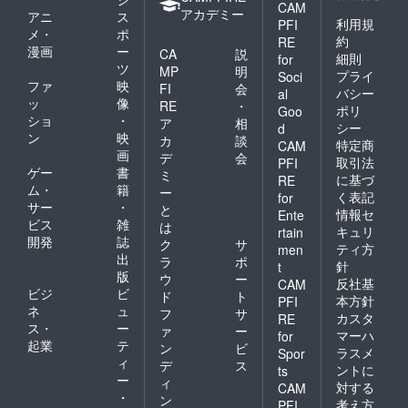
CAM
アカデミー
アニ
ス
利用規
PFI
メ・
ポ
約
RE
漫画
ー
CA
説
細則
for
ツ
MP
明
プライ
Soci
ファ
映
FI
会
バシー
al
ッ
像
RE
・
ポリ
Goo
ショ
・
ア
相
シー
d
ン
映
カ
談
特定商
CAM
画
デ
会
取引法
PFI
ゲー
書
ミ
に基づ
RE
ム・
籍
ー
く表記
for
サー
・
と
情報セ
Ente
ビス
雑
は
キュリ
rtain
開発
誌
ク
サ
ティ方
men
出
ラ
ポ
針
t
版
ウ
ー
反社基
CAM
ビジ
ビ
ド
ト
本方針
PFI
ネ
ュ
フ
サ
カスタ
RE
ス・
ー
ァ
ー
マーハ
for
起業
テ
ン
ビ
ラスメ
Spor
ィ
デ
ス
ントに
ts
ー
ィ
対する
CAM
・
ン
考え方
PFI