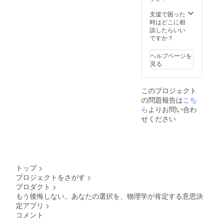
の選択
テータ
によっ
ス
支援で困った
て新し
Admin)
時はどこに相
い宇宙
感謝の
談したらいい
が創造
メッ
ですか？
された
セー
こと
ジ：開
ヘルプページを
を、シ
発チー
見る
リアル
ムか
ナン
ら、心
バー入
からの
このプロジェクト
りで証
感謝
の問題報告は
明す
メッ
こち
る、世
セージ
ら
よりお問い合わ
界に一
をお送
せください
つだけ
りしま
のデジ
す。 ア
タル証
プリの
明書を
先行ダ
発行し
ウン
ます。
ロード
トップ
>
権：完
プロジェクトをさがす
>
成した
プロダクト
>
アプリ
を、一
もう後悔しない。あなたの選択を、物理学が肯定する意思決
般公開
定アプリ
>
前に誰
コメント
よりも