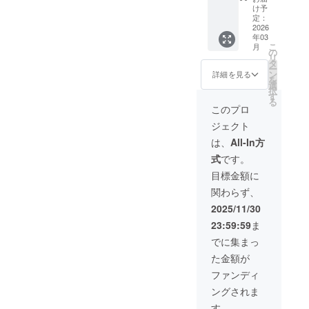
セージ
支援
年/4月
なただ
け予
をお送
時、必
より順
けの
定：
りしま
ず備考
次ご提
2026
「量子
年03
す。 ア
欄に掲
供） 詳
分岐証
こ
月
プリの
載を希
しくは
明
の
リ
先行ダ
望され
詳細
書」：
タ
ー
ウン
るお名
ページ
あなた
ン
詳細を見る
を
ロード
前をご
の筋肉
の選択
選
択
権：完
記入く
verをご
によっ
す
る
成した
ださい
確認く
て新し
このプロ
アプリ
装置の
ださ
い宇宙
ジェクト
を、一
処理が
い！ ア
が創造
般公開
優先的
プリ内
された
は、
All-In方
前に誰
に行わ
クレ
こと
式
です。
よりも
れます
ジット
を、シ
早くお
（ス
（ex,ひ
リアル
目標金額に
届けし
テータ
とみす
ナン
関わらず、
ます。
ス
ず「株
バー入
アプリ
Admin)
式会社
りで証
2025/11/30
提供 あ
感謝の
オモイ
明す
23:59:59
ま
なただ
メッ
デ」）
る、世
けの
セー
にお名
界に一
でに集まっ
「量子
ジ：開
前と20
つだけ
た金額が
分岐証
発チー
字以内
のデジ
明
ムか
のお好
タル証
ファンディ
書」：
ら、心
きな言
明書を
ングされま
あなた
からの
葉を大
発行し
の選択
感謝
きく掲
ます。
す。