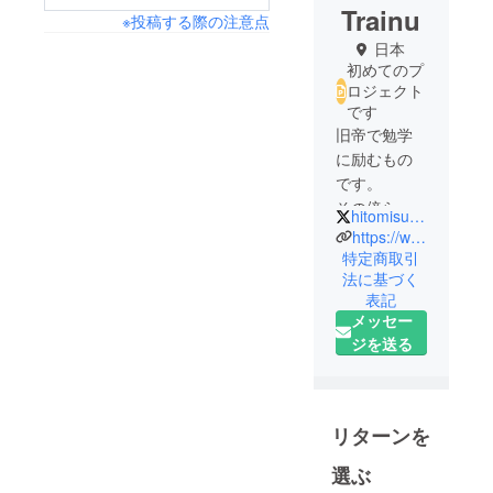
Trainu
※投稿する際の注意点
日本
初めてのプ
ロジェクト
です
旧帝で勉学
に励むもの
です。
その傍ら、
hitomisuzu21
プログラミ
https://www.youtube.com/channel/UCjfTshCCgZzMnITqYDm6slQ
ングで遊ん
特定商取引
法に基づく
でいます。
表記
中高と陸上
メッセー
部と生徒会
ジを送る
やってまし
た。バリバ
リの体育会
系です。が
リターンを
マルチタス
選ぶ
クは苦手で