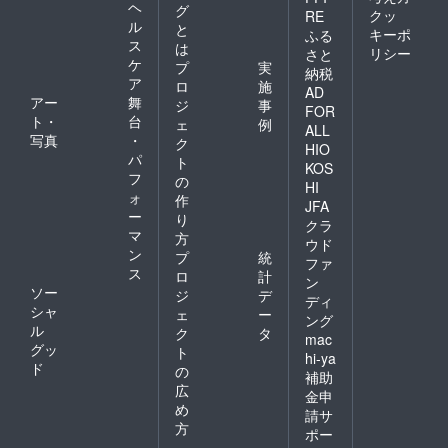
ヘ
グ
クッ
RE
ル
と
キーポ
ふる
ス
は
リシー
さと
ケ
プ
実
納税
ア
ロ
施
AD
アー
舞
ジ
事
FOR
ト・
台
ェ
例
ALL
写真
・
ク
HIO
パ
ト
KOS
フ
の
HI
ォ
作
JFA
ー
り
クラ
マ
方
ウド
ン
プ
統
ファ
ス
ロ
計
ン
ソー
ジ
デ
ディ
シャ
ェ
ー
ング
ル
ク
タ
mac
グッ
ト
hi-ya
ド
の
補助
広
金申
め
請サ
方
ポー