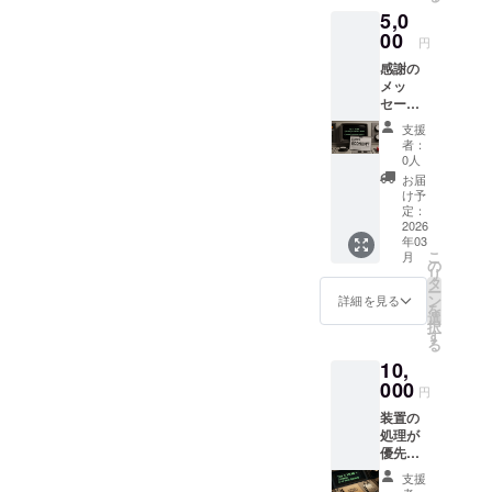
5,0
ジ：開
発チー
00
円
ムか
感謝の
ら、心
メッ
からの
セー
感謝
ジ：開
メッ
支援
発チー
セージ
者：
ムか
をお送
0人
ら、心
りしま
お届
からの
す。 活
け予
感謝
動報告
定：
メッ
2026
レポー
年03
セージ
ト：プ
こ
月
をお送
ロジェ
の
リ
りしま
クトの
タ
ー
す。 ア
進捗を
ン
詳細を見る
を
プリの
定期的
選
択
先行ダ
にお知
す
る
ウン
らせし
10,
ロード
ます。
権：完
000
円
成した
装置の
アプリ
処理が
を、一
優先的
般公開
に行わ
前に誰
支援
れます
よりも