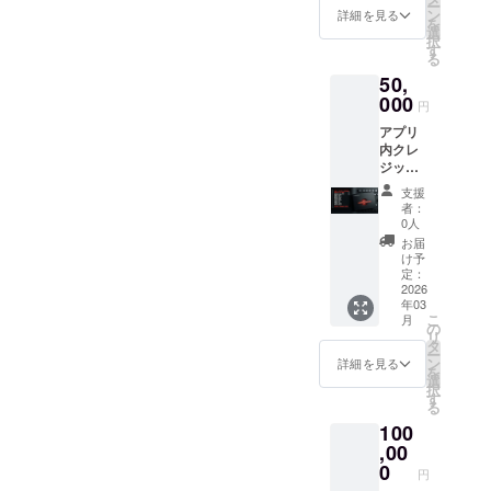
ー
る限り
援時、
ン
詳細を見る
を
掲載 ・
必ず備
選
択
掲載方
考欄に
す
る
法：文
掲載を
50,
字のみ
希望さ
・注意
000
れるお
円
事項：
名前を
アプリ
支援
ご記入
内クレ
時、必
くださ
ジット
ず備考
い アプ
（ex,ひ
欄に掲
リ提供
支援
とみす
載を希
感謝の
者：
ず）に
望され
メッ
0人
お名前
るお名
セー
お届
を大き
前をご
ジ：開
け予
く掲載
記入く
定：
発チー
・掲載
2026
ださい
ムか
年03
期間：
装置の
ら、心
こ
月
事業が
処理が
の
からの
リ
存続す
優先的
タ
感謝
ー
る限り
に行わ
ン
メッ
詳細を見る
を
掲載 ・
れます
選
セージ
択
掲載方
(ステー
す
をお送
る
法：文
タス
りしま
100
字のみ
modera
す。 ア
・注意
,00
tor) 感
プリの
事項：
謝の
0
先行ダ
円
支援
メッ
ウン