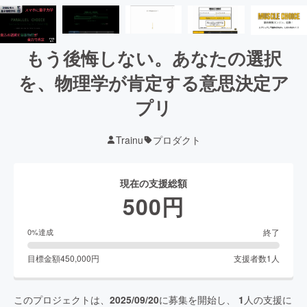
もう後悔しない。あなたの選択
を、物理学が肯定する意思決定ア
プリ
Trainu
プロダクト
現在の支援総額
500
円
終了
0
%達成
目標金額
450,000
円
支援者数
1
人
このプロジェクトは、
2025/09/20
に募集を開始し、
1
人の支援に