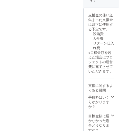
によっ
メッ
載 ・掲
て新し
セージ
載期
い宇宙
をお送
間：事
支援金の使い道
が創造
りしま
業が存
集まった支援金
された
す。 ア
続する
は以下に使用す
こと
プリの
限り掲
る予定です。
を、シ
先行ダ
載 ・掲
設備費
リアル
ウン
載方
人件費
ナン
ロード
法：文
リターン仕入
バー入
権：完
字のみ
れ費
りで証
成した
・注意
※目標金額を超
明す
アプリ
事項：
えた場合はプロ
る、世
を、一
支援
ジェクトの運営
界に一
般公開
時、必
費に充てさせて
つだけ
前に誰
ず備考
いただきます。
のデジ
よりも
欄に掲
タル証
早くお
載を希
明書を
届けし
望され
支援に関するよ
発行し
ます。
るお名
くある質問
ます。
アプリ
前をご
提供 あ
記入く
手数料はいく
なただ
ださい
らかかります
けの
装置の
か？
「量子
処理が
分岐証
優先的
目標金額に届
明
に行わ
かなかった場
書」：
れます
合どうなりま
あなた
（ス
すか？