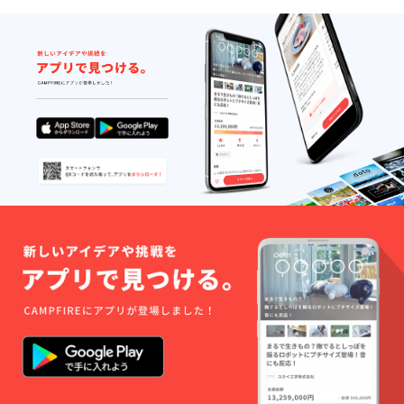
早くお
届けし
ます。
アプリ
提供 あ
なただ
けの
「量子
分岐証
明
書」：
あなた
の選択
によっ
て新し
い宇宙
が創造
された
こと
を、シ
リアル
ナン
バー入
りで証
明す
る、世
界に一
つだけ