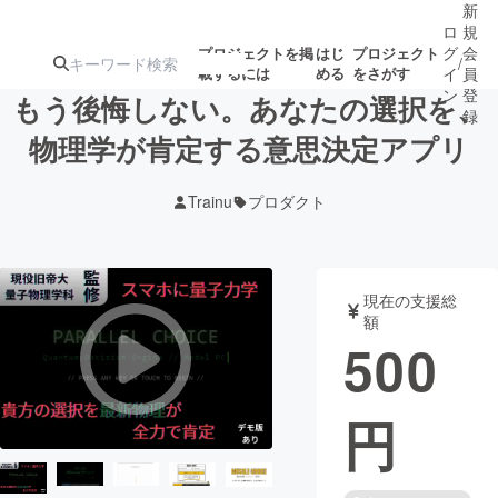
新
ロ
規
グ
会
プロジェクトを掲
はじ
プロジェクト
/
載するには
める
をさがす
イ
員
ン
登
もう後悔しない。あなたの選択を、
録
物理学が肯定する意思決定アプリ
人気のプロ
注目のリ
注目の新着プロ
募集終了が近いプ
もうすぐ公開
Trainu
プロダクト
ジェクト
ターン
ジェクト
ロジェクト
されます
アート・写真
音楽
現在の支援総
額
500
テクノロジー・ガジェット
ゲーム・サ
円
映像・映画
書籍・雑誌
ビジネス・起業
チャレンジ