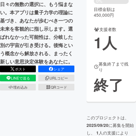
0%
日々の無数の選択に、もう悩まな
目標金額は
まちづくり・地域活性化
い。本アプリは量子力学の理論に
450,000円
基づき、あなたが歩むべき一つの
未来を客観的に指し示します。選
支援者数
CAMPFIRE for Social Good
CAMPFIRE Creation
1
人
ばれなかった可能性は、分岐した
CAMPFIREふるさと納税
machi-ya
コミュニティ
別の宇宙が引き受ける。後悔とい
う概念から解放される、まったく
新しい意思決定体験をあなたに。
募集終了まで残
ポスト
シェア
り
終了
LINEで送る
URLコピー
埋め込み
QRコード
このプロジェクトは、
2025/09/20
に募集を開始
し、
1
人の支援により