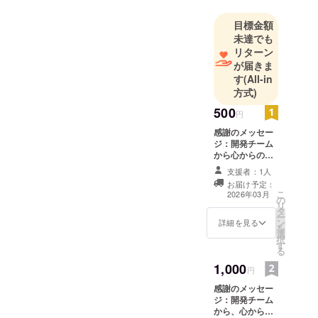
す。一つの
ことに没頭
目標金額
すると他が
未達でも
見えなくな
リターン
が届きま
るので、事
す
(All-in
務作業得意
方式)
かもです
500
円
感謝のメッセー
ジ：開発チーム
から心からの感
謝メッセージを
支援者：1人
お送りします。
お届け予定：
こ
2026年03月
の
リ
タ
ー
ン
詳細を見る
を
選
択
す
る
1,000
円
感謝のメッセー
ジ：開発チーム
から、心からの