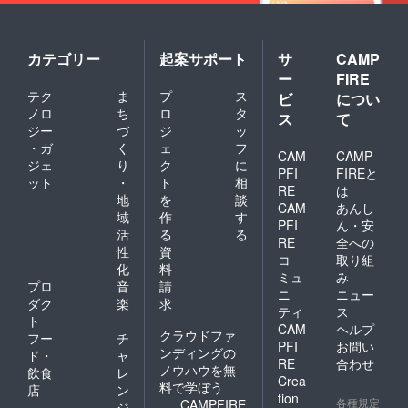
のデジ
タル証
明書を
発行し
カテゴリー
起案サポート
サ
CAMP
ます。
ー
FIRE
テク
ま
プ
ス
ビ
につい
ノロ
ち
ロ
タ
ス
て
ジー
づ
ジ
ッ
・ガ
く
ェ
フ
CAM
CAMP
ジェ
り
ク
に
PFI
FIREと
ット
・
ト
相
RE
は
地
を
談
CAM
あんし
域
作
す
PFI
ん・安
活
る
る
RE
全への
性
資
コ
取り組
化
料
ミュ
み
プロ
音
請
ニ
ニュー
ダク
楽
求
ティ
ス
ト
CAM
ヘルプ
クラウドファ
フー
チ
PFI
お問い
ンディングの
ド・
ャ
RE
合わせ
ノウハウを無
飲食
レ
Crea
料で学ぼう
店
ン
tion
各種規定
CAMPFIRE
ジ