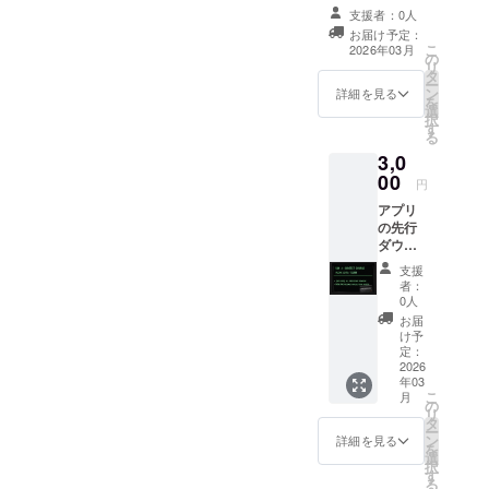
感謝メッセージ
支援者：0人
をお送りしま
お届け予定：
す。 活動報告レ
こ
2026年03月
の
ポート：プロ
リ
タ
ジェクトの進捗
ー
ン
を定期的にお知
詳細を見る
を
選
らせします。
択
す
る
3,0
00
円
アプリ
の先行
ダウン
ロード
支援
権：完
者：
成した
0人
アプリ
お届
を、一
け予
般公開
定：
前に誰
2026
年03
よりも
こ
月
早くお
の
リ
届けし
タ
ー
ます。
ン
詳細を見る
を
感謝の
選
択
メッ
す
る
セー