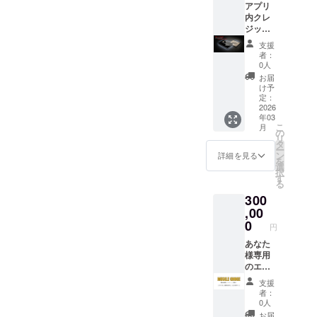
時、必
アプリ
セー
ロード
ず備考
内クレ
ジ：開
権：完
欄に掲
ジット
発チー
成した
載を希
（ex,ひ
ムか
アプリ
支援
望され
とみす
ら、心
を、一
者：
るお名
ず「株
からの
般公開
0人
前をご
式会社
感謝
前に誰
お届
記入く
オモイ
メッ
よりも
け予
ださい
デ」）
セージ
定：
早くお
装置の
にお名
2026
をお送
届けし
年03
処理が
前と８
りしま
ます。
こ
月
優先的
文字以
す。 ア
の
リ
に行わ
内のお
プリの
タ
ー
れます
好きな
先行ダ
ン
詳細を見る
を
（ス
言葉を
ウン
選
択
テータ
大きく
ロード
す
る
ス
掲載 ・
権：完
300
Admin)
掲載期
成した
感謝の
間：事
,00
アプリ
メッ
業が存
を、一
0
円
セー
続する
般公開
ジ：開
限り掲
あなた
前に誰
発チー
載 ・掲
様専用
よりも
ムか
載方
のエン
早くお
ら、心
法：文
ジンを
届けし
支援
からの
字のみ
ご提
ます。
者：
感謝
・注意
供！
アプリ
0人
メッ
事項：
（2026
提供 あ
お届