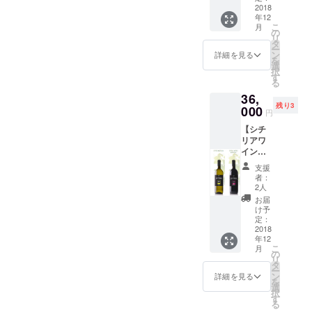
イン情
2018
年12
るのは今回限りとなってい
報 ・
こ
月
Valturio
の
ます。前回のプロジェクト
リ
（赤ワ
タ
ー
イ
ン
詳細を見る
のシリチアワインも一般流
を
ン）
選
択
750ｍｌ
通をさせずにイベントや契
す
る
・
約店舗でのみの販売となっ
36,
Chiu（
残り3
赤ワイ
000
円
ています。その2種類が普通
ン）750
【シチ
ｍｌ ・
に購入できるのはこのクラ
リアワ
1759（
イン
スパー
ウドファンディングのみと
セッ
クリン
支援
ト】 ・
なっています。皆様の応援
グ）750
者：
ホー
ｍｌ
2人
とご支援をよろしくお願い
リーの
お届
お得な
け予
いたします。
ワイン
定：
情報 ・
2018
年12
O'FEO
こ
月
NERO
の
リ
D'AVOL
タ
ー
A（赤ワ
ン
詳細を見る
を
イン）
選
択
750ｍｌ
す
る
６本 ・