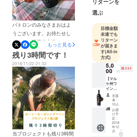
リターンを
す。
い。ナーズヴィーノ合同会
選ぶ
社
オーガニッ
クワインを
パトロンのみなさまおはよ
目標金額
日本中に広
うございます。お待たせし
未達でも
めるべく美
リターン
ました。明日東京港へワイ
味しい料理
もっと見る
が届きま
とワインを
ンを乗せた船が入港しま
す
(All-in
残り3時間です！
楽しむワイ
方式)
す。到着後通関が順調に進
ンパー
2018/11/22 21:32
5,0
めば約1週間で小社倉庫に入
ティーを都
残り30
00
円
内を中心に
庫します。その後発送のス
【マル
月数回開催
ケ州ワ
ケジュールです。年内には
イン
しており、
みなさまのお手元に届く予
『Valtur
11年間で通
支援
io』
者：
定です。今しばらくお待ち
算500回を越
コー
10人
ス】 ・
えていま
ください。ナーズヴィーノ
お届
ホー
け予
す。過去、
リーか
ホーリー 堀井俊之
定：
札幌、大阪
らのお
2018
年12
得なワ
などでも開
こ
月
イン情
当プロジェクトも残り3時間
の
リ
催しまし