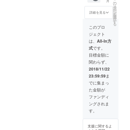
こ
月
ルケ州
の
リ
ご招待
タ
ー
・ホー
ン
詳細を見る
を
リーワ
選
択
イン特
す
る
別限定
このプロ
12本
ジェクト
セット
・ホー
は、
All-In方
リー
式
です。
オーガ
ニック
目標金額に
ワイン
関わらず、
パー
ティ回
2018/11/22
数券
23:59:59
ま
（3300
0円分）
でに集まっ
※宿泊
た金額が
費、交
通費な
ファンディ
どは別
ングされま
となり
ます。
す。
支援に関するよ