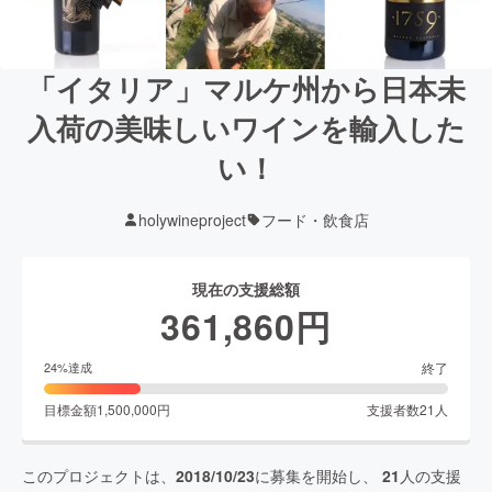
「イタリア」マルケ州から日本未
入荷の美味しいワインを輸入した
い！
holywineproject
フード・飲食店
現在の支援総額
361,860
円
終了
24
%達成
目標金額
1,500,000
円
支援者数
21
人
このプロジェクトは、
2018/10/23
に募集を開始し、
21
人の支援