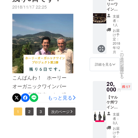
たようで、どのような感じ
リーワ
2018/11/17 22:25
イン
であったかはまたレポート
パー
支援
ティチ
として発表できたらと思い
者：
ケット
1人
ます。クリスマスやお歳暮
１万円
お届
コー
け予
に向けたプレゼントとして
ス】 ・
定：
ホー
2018
最適なセットもまだまだあ
年12
リーワ
こ
月
イン
りますし、ここだけでしか
の
リ
パー
タ
ー
普通に買えないシチリアワ
ティチ
ン
詳細を見る
を
ケット
選
インもあります。何よりも
択
11,000
す
る
こんばんわ！ ホーリー
円分 ※
250年の歴史を持つワインを
20,
おひと
オーガニックワインパー
残り7
りさま
日本に輸入したい！そんな
000
円
何枚で
ティの広報担当です！残り6
気持ちで動いていますの
もっと見る
【マル
も購入
ケ州ワ
OKです
日となりました。多くのワ
で、最後までご協力のほ
イン３
イン好きの方にも認められ
1
2
3
次のページ
本セッ
ど、よろしくお願いいたし
支援
ト】 ・
者：
てきています。250年を超え
ホー
ます。
3人
リーか
お届
る歴史を持つワイナリーの
らのお
け予
得なワ
定：
貴重なワインを個人販売す