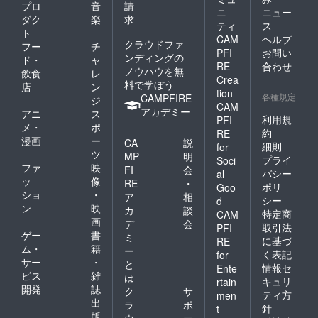
プロ
音
請
ニ
ニュー
ダク
楽
求
ティ
ス
ト
CAM
ヘルプ
クラウドファ
フー
チ
PFI
お問い
ンディングの
ド・
ャ
RE
合わせ
ノウハウを無
飲食
レ
Crea
料で学ぼう
店
ン
tion
各種規定
CAMPFIRE
ジ
CAM
アカデミー
アニ
ス
利用規
PFI
メ・
ポ
約
RE
漫画
ー
CA
説
細則
for
ツ
MP
明
プライ
Soci
ファ
映
FI
会
バシー
al
ッ
像
RE
・
ポリ
Goo
ショ
・
ア
相
シー
d
ン
映
カ
談
特定商
CAM
画
デ
会
取引法
PFI
ゲー
書
ミ
に基づ
RE
ム・
籍
ー
く表記
for
サー
・
と
情報セ
Ente
ビス
雑
は
キュリ
rtain
開発
誌
ク
サ
ティ方
men
出
ラ
ポ
針
t
版
ウ
ー