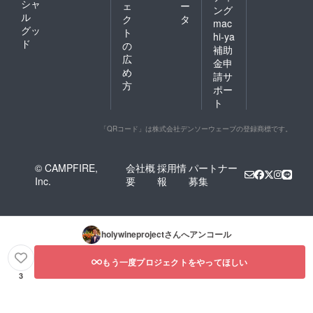
シャ
ェ
ー
ング
ル
ク
タ
mac
グッ
ト
hi-ya
ド
の
補助
広
金申
め
請サ
方
ポー
ト
「QRコード」は株式会社デンソーウェーブの登録商標です。
© CAMPFIRE,
会社概
採用情
パートナー
Inc.
要
報
募集
holywineproject
さんへアンコール
もう一度プロジェクトをやってほしい
3