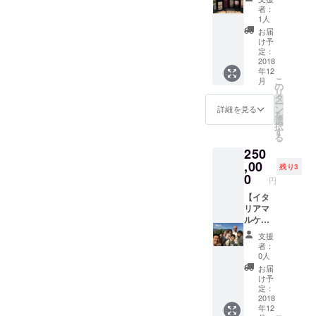
楽しみ
イン定
者：
に！ ※6
期便プ
1人
万円相
ラン】
お届
当以上
・ホー
け予
のもの
リーワ
定：
を厳選
イン定
2018
年12
させて
期便、
こ
月
いただ
毎月2本
の
リ
きま
1年間配
タ
ー
す。
達
ン
詳細を見る
を
選
択
す
る
250
,00
残り3
0
円
【イタ
リアマ
ルケ州
満喫プ
支援
ラン】
者：
・ホー
0人
リーイ
お届
タリア
け予
ワイナ
定：
リー
2018
年12
2019マ