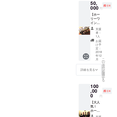
50,
O'FEO
残り4
INZOLI
000
円
A（白ワ
【ホー
イ
リーワ
ン）
イン堪
750ｍ
能プラ
ｌ ６
支援
ン】 ・
本
者：
ホー
1人
リーの
お届
お得な
け予
ワイン
定：
情報 ・
2018
年12
ホー
こ
月
リーワ
の
リ
イン特
タ
ー
別限定
ン
詳細を見る
を
12本
選
択
セット
す
る
※ホー
100
リーが
厳選し
,00
残り4
たワイ
0
円
ンの12
本セッ
【大人
トで
気！
す。内
ホー
容はお
リーワ
支援