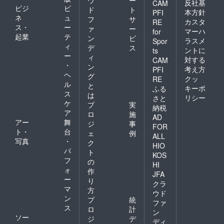
反社基
CAM
ビジ
ビ
ド
ト
本方針
PFI
ネ
ュ
フ
サ
カスタ
RE
ス・
ー
ァ
ー
マーハ
for
起業
テ
ン
ビ
ラスメ
Spor
ィ
デ
ス
ントに
ts
ー
ィ
対する
CAM
・
ン
考え方
PFI
ヘ
グ
クッ
RE
ル
と
キーポ
ふる
ス
は
リシー
さと
ケ
プ
実
納税
ア
ロ
施
AD
アー
舞
ジ
事
FOR
ト・
台
ェ
例
ALL
写真
・
ク
HIO
パ
ト
KOS
フ
の
HI
ォ
作
JFA
ー
り
クラ
マ
方
ウド
ン
プ
統
ファ
ス
ロ
計
ン
ソー
ジ
デ
ディ