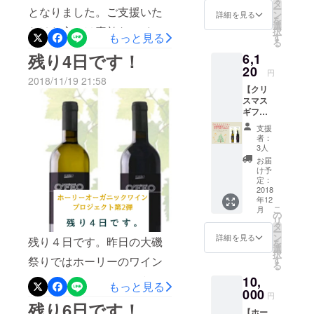
報提供
タ
ー
となりました。ご支援いた
・
た。今後、
ン
詳細を見る
を
Valturio
選
地方やオン
だけた方には素敵なワイン
択
（赤ワ
もっと見る
す
る
ラインでも
イ
をお届けいたします。美味
残り4日です！
6,1
ン）
積極的に開
750ｍｌ
20
しくて健康にもいいワイン
円
催して行き
2018/11/19 21:58
をより多くの皆様に届けて
【クリ
ます。
スマス
行きたいと思っています。
ギフ
ト・お
この機会を逃してしまうこ
支援
歳暮限
者：
定セッ
とで、ワイン会以外では飲
3人
ト 先行
お届
めなくなってしまいますの
予約
け予
10%OF
定：
でお買い忘れがないように
F】 シ
2018
年12
チリア
してください。
こ
月
赤白
の
リ
セット
タ
ー
(送料、
ン
詳細を見る
残り４日です。昨日の大磯
を
税込)
選
択
¥6,800
祭りではホーリーのワイン
す
る
→¥6,12
コーナーもでていたようで
10,
0
もっと見る
000
円
す。シチリアワインも飲め
残り6日です！
【ホー