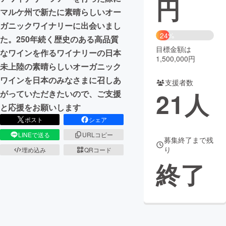
円
マルケ州で新たに素晴らしいオー
まちづくり・地域活性化
ガニックワイナリーに出会いまし
24%
た。250年続く歴史のある高品質
目標金額は
CAMPFIRE for Social Good
CAMPFIRE Creation
なワインを作るワイナリーの日本
1,500,000円
CAMPFIREふるさと納税
machi-ya
コミュニティ
未上陸の素晴らしいオーガニック
ワインを日本のみなさまに召しあ
支援者数
21
人
がっていただきたいので、ご支援
と応援をお願いします
ポスト
シェア
LINEで送る
URLコピー
募集終了まで残
り
埋め込み
QRコード
終了