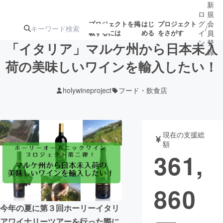
新
ロ
規
グ
会
プロジェクトを掲
はじ
プロジェクト
/
載するには
める
をさがす
イ
員
ン
登
「イタリア」マルケ州から日本未入
録
荷の美味しいワインを輸入したい！
人気のプロ
注目のリ
注目の新着プロ
募集終了が近いプ
もうすぐ公開
holywineproject
フード・飲食店
ジェクト
ターン
ジェクト
ロジェクト
されます
アート・写真
音楽
現在の支援総
額
361,
テクノロジー・ガジェット
ゲーム・サ
860
映像・映画
書籍・雑誌
今年の夏に第３回ホーリーイタリ
ビジネス・起業
チャレンジ
アワイナリーツアーを行った際に