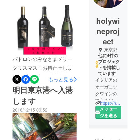
holywi
neproj
ect
東京都
他に4件の
パトロンのみなさまメリー
プロジェク
クリスマス！お待たせしま
トを掲載し
ています
したヴァルトゥーリオのワ
もっと見る
イタリアの
インが倉庫に入庫しまし
オーガニッ
明日東京港へ入港
た。明日より順次お届けし
クワインの
します
輸入を11年
ます。年末までにはみなさ
https://narz.jp/
間行ってお
メッセー
2018/12/15 09:52
んのお手元に到着する予定
り、現在6つ
ジを送る
です。お正月に是非お楽し
のワイナ
リーと契約
みください。ワイン到着ま
していま
で今しばらくお待ちくださ