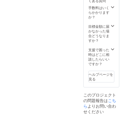
くある質問
手数料はいく
らかかります
か？
目標金額に届
かなかった場
合どうなりま
すか？
支援で困った
時はどこに相
談したらいい
ですか？
ヘルプページを
見る
このプロジェクト
の問題報告は
こち
ら
よりお問い合わ
せください