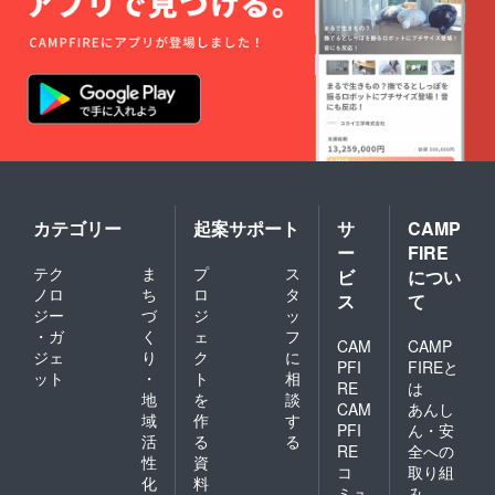
カテゴリー
起案サポート
サ
CAMP
ー
FIRE
テク
ま
プ
ス
ビ
につい
ノロ
ち
ロ
タ
ス
て
ジー
づ
ジ
ッ
・ガ
く
ェ
フ
CAM
CAMP
ジェ
り
ク
に
PFI
FIREと
ット
・
ト
相
RE
は
地
を
談
CAM
あんし
域
作
す
PFI
ん・安
活
る
る
RE
全への
性
資
コ
取り組
化
料
ミュ
み