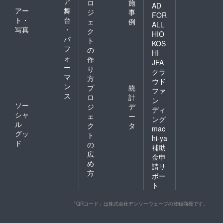
ア
ロ
施
AD
アー
舞
ジ
事
FOR
ト・
台
ェ
例
ALL
写真
・
ク
HIO
パ
ト
KOS
フ
の
HI
ォ
作
JFA
ー
り
クラ
マ
方
ウド
ン
プ
統
ファ
ス
ロ
計
ン
ソー
ジ
デ
ディ
シャ
ェ
ー
ング
ル
ク
タ
mac
グッ
ト
hi-ya
ド
の
補助
広
金申
め
請サ
方
ポー
ト
「QRコード」は株式会社デンソーウェーブの登録商標です。