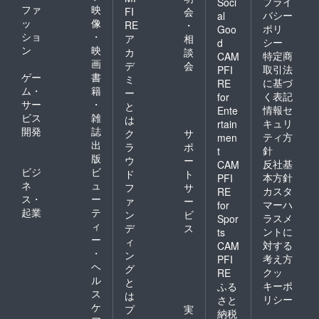
プライ
Soci
ファ
映
FI
会
バシー
al
ッ
像
RE
・
ポリ
Goo
ショ
・
ア
相
シー
d
ン
映
カ
談
特定商
CAM
画
デ
会
取引法
PFI
ゲー
書
ミ
に基づ
RE
ム・
籍
ー
く表記
for
サー
・
と
情報セ
Ente
ビス
雑
は
キュリ
rtain
開発
誌
ク
サ
ティ方
men
出
ラ
ポ
針
t
版
ウ
ー
反社基
CAM
ビジ
ビ
ド
ト
本方針
PFI
ネ
ュ
フ
サ
カスタ
RE
ス・
ー
ァ
ー
マーハ
for
起業
テ
ン
ビ
ラスメ
Spor
ィ
デ
ス
ントに
ts
ー
ィ
対する
CAM
・
ン
考え方
PFI
ヘ
グ
クッ
RE
ル
と
キーポ
ふる
ス
は
リシー
さと
ケ
プ
実
納税