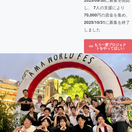
2025/09/30
に募集を開始
し、
7
人の支援により
70,000
円の資金を集め、
2025/10/31
に募集を終了
しました
もう一度プロジェク
トをやってほしい