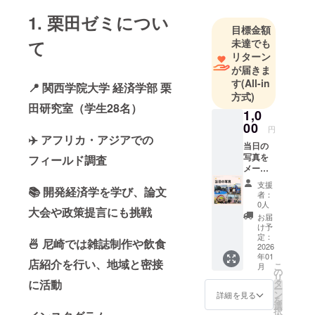
1. 栗田ゼミについ
目標金額
て
未達でも
リターン
が届きま
す
(All-in
📍 関西学院大学 経済学部 栗
方式)
田研究室（学生28名）
1,0
00
円
✈️ アフリカ・アジアでの
当日の
写真を
フィールド調査
メール
にてお
支援
📚 開発経済学を学び、論文
送りい
者：
たしま
0人
大会や政策提言にも挑戦
す！！
お届
け予
定：
🍜 尼崎では雑誌制作や飲食
2026
年01
店紹介を行い、地域と密接
こ
月
の
リ
に活動
タ
ー
ン
詳細を見る
を
選
択