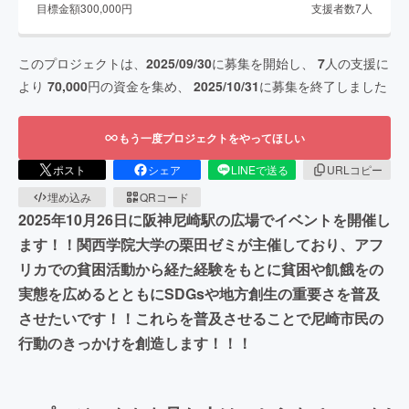
目標金額
300,000
円
支援者数
7
人
このプロジェクトは、
2025/09/30
に募集を開始し、
7
人の支援に
より
70,000
円の資金を集め、
2025/10/31
に募集を終了しました
もう一度プロジェクトをやってほしい
ポスト
シェア
LINEで送る
URLコピー
埋め込み
QRコード
2025年10月26日に阪神尼崎駅の広場でイベントを開催し
ます！！関西学院大学の栗田ゼミが主催しており、アフ
リカでの貧困活動から経た経験をもとに貧困や飢餓をの
実態を広めるとともにSDGsや地方創生の重要さを普及
させたいです！！これらを普及させることで尼崎市民の
行動のきっかけを創造します！！！