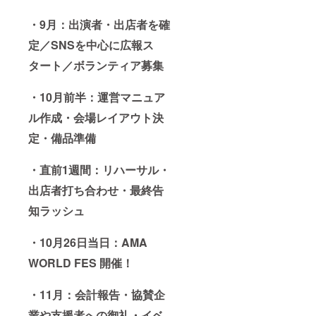
・
9月：出演者・出店者を確
定／SNSを中心に広報ス
タート／ボランティア募集
・
10月前半：運営マニュア
ル作成・会場レイアウト決
定・備品準備
・
直前1週間：リハーサル・
出店者打ち合わせ・最終告
知ラッシュ
・
10月26日当日：AMA
WORLD FES 開催！
・
11月：会計報告・協賛企
業や支援者への御礼・イベ