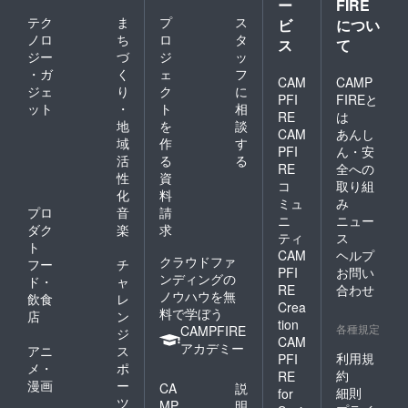
ー
FIRE
テク
ま
プ
ス
ビ
につい
ノロ
ち
ロ
タ
ス
て
ジー
づ
ジ
ッ
・ガ
く
ェ
フ
CAM
CAMP
ジェ
り
ク
に
PFI
FIREと
ット
・
ト
相
RE
は
地
を
談
CAM
あんし
域
作
す
PFI
ん・安
活
る
る
RE
全への
性
資
コ
取り組
化
料
ミュ
み
プロ
音
請
ニ
ニュー
ダク
楽
求
ティ
ス
ト
CAM
ヘルプ
クラウドファ
フー
チ
PFI
お問い
ンディングの
ド・
ャ
RE
合わせ
ノウハウを無
飲食
レ
Crea
料で学ぼう
店
ン
tion
各種規定
CAMPFIRE
ジ
CAM
アカデミー
アニ
ス
利用規
PFI
メ・
ポ
約
RE
漫画
ー
CA
説
細則
for
ツ
MP
明