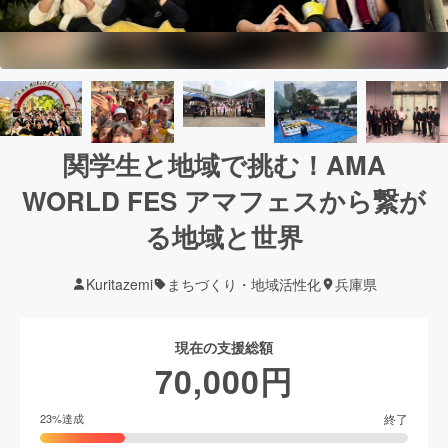
関学生と地域で挑む！AMA
WORLD FES アマフェスから繋が
る地域と世界
Kuritazemi
まちづくり・地域活性化
兵庫県
現在の支援総額
70,000
円
終了
23
%達成