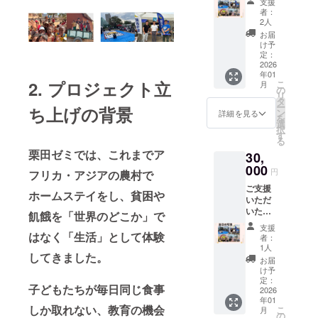
支援
は、感
サイ
者：
謝の気
ズ：
2人
持ちを
5cm×3
お届
込め
0cm
け予
て、以
定：
下をお
2026
年01
届けい
2. プロジェクト立
こ
月
たしま
の
リ
す。 ・
タ
ー
ち上げの背景
イベン
ン
詳細を見る
を
ト実施
選
択
後のご
す
る
報告
栗田ゼミでは、これまでア
30,
メール
・栗田
000
円
フリカ・アジアの農村で
ゼミ生
ご支援
がイン
ホームステイをし、貧困や
いただ
ドネシ
いた皆
ア・バ
飢餓を「世界のどこか」で
さまへ
リ島で
支援
は、感
はなく「生活」として体験
オリジ
者：
謝の気
ナル制
1人
してきました。
持ちを
作した
お届
込め
お香3種
け予
て、以
類セッ
定：
子どもたちが毎日同じ食事
下をお
2026
ト ・ゼ
年01
届けい
ミ生が
しか取れない、教育の機会
こ
月
たしま
一店舗
の