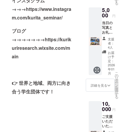
インスタグラム
す
る
→→→https://www.instagra
5,0
00
円
m.com/kurita_seminar/
当日の
写真と
ブログ
お礼
メー
→→→→→→→https://kurik
支援
ル、そ
者：
して栗
uriresearch.wixsite.com/m
4人
田ゼミ
お届
ain
生がイ
け予
ンドネ
定：
シア・
2026
年01
バリ島
こ
月
でオリ
の
リ
ジナル
タ
👉 世界と地域、両方に向き
ー
作成し
ン
詳細を見る
を
たお香2
選
合う学生団体です！
択
種類を
す
る
お送り
10,
しま
す！ オ
000
円
リジナ
ご支援
ル作成
いただ
したお
いた皆
香2種類
さまへ
・商品