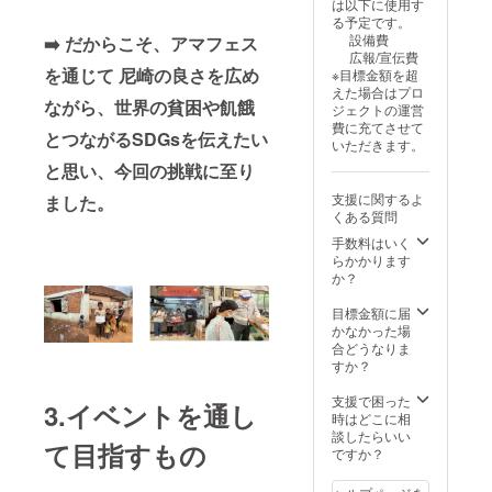
は以下に使用す
「甘
ページ
る予定です。
尼」雑
数：30
設備費
➡️ だからこそ、アマフェス
誌 3冊
ペー
広報/宣伝費
オリジ
ジ こ
を通じて 尼崎の良さを広め
※目標金額を超
ナル作
のリ
えた場合はプロ
成した
ターン
ながら、世界の貧困や飢餓
ジェクトの運営
お香2種
は
費に充てさせて
類 ・商
30,000
とつながるSDGsを伝えたい
いただきます。
品サイ
円のリ
と思い、今回の挑戦に至り
ズ：
ターン
5cm×3
と同じ
支援に関するよ
ました。
0cm
商品に
くある質問
「甘
なりま
尼」雑
す。甘
手数料はいく
誌 ・商
尼の冊
らかかります
品サイ
数が異
か？
ズ：
なりま
30cm×
す。
目標金額に届
20cm
かなかった場
・雑誌
合どうなりま
ページ
すか？
数：30
ペー
支援で困った
3.イベントを通し
ジ こ
時はどこに相
のリ
談したらいい
て目指すもの
ターン
ですか？
は
10,000