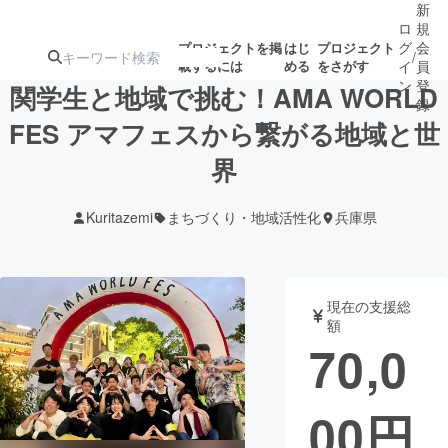
新
ロ
規
グ
会
プロジェクトを掲
はじ
プロジェクト
/
載するには
める
をさがす
イ
員
ン
登
関学生と地域で挑む！AMA WORLD
録
FES アマフェスから繋がる地域と世
界
人気のプロ
注目のリ
注目の新着プロ
募集終了が近いプ
もうすぐ公開
ジェクト
ターン
ジェクト
ロジェクト
されます
Kuritazemi
まちづくり・地域活性化
兵庫県
アート・写真
音楽
現在の支援総
テクノロジー・ガジェット
ゲーム・サ
額
70,0
映像・映画
書籍・雑誌
00
円
ビジネス・起業
チャレンジ