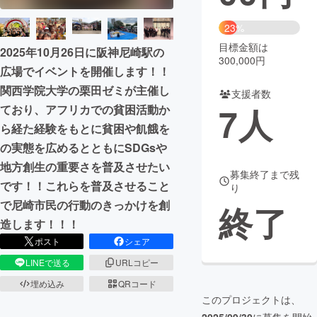
まちづくり・地域活性化
23%
目標金額は
2025年10月26日に阪神尼崎駅の
300,000円
広場でイベントを開催します！！
CAMPFIRE for Social Good
CAMPFIRE Creation
関西学院大学の栗田ゼミが主催し
CAMPFIREふるさと納税
machi-ya
コミュニティ
支援者数
7
人
ており、アフリカでの貧困活動か
ら経た経験をもとに貧困や飢餓を
の実態を広めるとともにSDGsや
地方創生の重要さを普及させたい
募集終了まで残
です！！これらを普及させること
り
で尼崎市民の行動のきっかけを創
終了
造します！！！
ポスト
シェア
LINEで送る
URLコピー
埋め込み
QRコード
このプロジェクトは、