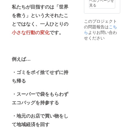
ヘルプページを
円のリ
見る
私たちが目指すのは「世界
ターン
と同じ
を救う」という大それたこ
商品に
このプロジェクト
なりま
とではなく、一人ひとりの
の問題報告は
す。甘
こち
尼の冊
小さな行動の変化
です。
ら
よりお問い合わ
数が異
せください
なりま
す。
例えば…
・
ゴミをポイ捨てせずに持
ち帰る
・
スーパーで袋をもらわず
エコバッグを持参する
・
地元のお店で買い物をし
て地域経済を回す