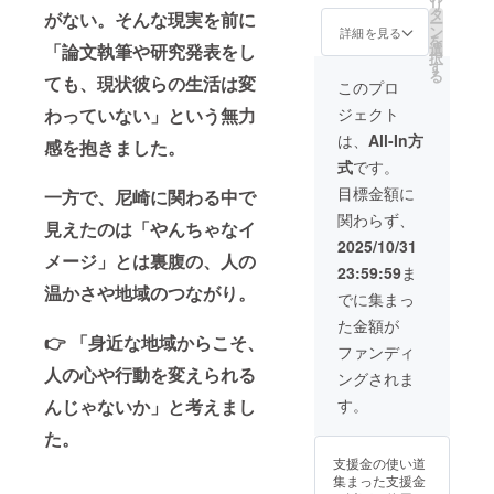
リ
す。 •
ずつ取
タ
がない。そんな現実を前に
ー
イベン
材して
ン
詳細を見る
を
ト実施
記事を
「論文執筆や研究発表をし
選
択
後のご
執筆し
す
る
ても、現状彼らの生活は変
報告
た、地
このプロ
メール •
域の魅
わっていない」という無力
ジェクト
栗田ゼ
力が詰
ミ生が
まった
は、
All-In方
感を抱きました。
インド
「甘
式
です。
ネシ
尼」雑
ア・バ
誌 2冊
目標金額に
一方で、尼崎に関わる中で
リ島で
オリジ
関わらず、
オリジ
ナル作
見えたのは「やんちゃなイ
ナル制
成した
2025/10/31
作した
メージ」とは裏腹の、人の
お香2種
23:59:59
ま
お香3種
類 ・商
温かさや地域のつながり。
類セッ
品サイ
でに集まっ
ト • ゼ
ズ：
た金額が
ミ生が
5cm×3
👉 「身近な地域からこそ、
一店舗
0cm
ファンディ
ずつ取
「甘
人の心や行動を変えられる
ングされま
材して
尼」雑
記事を
誌 ・商
んじゃないか」と考えまし
す。
執筆し
品サイ
た、地
た。
ズ：
域の魅
30cm×
支援金の使い道
力が詰
20cm
集まった支援金
まった
・雑誌