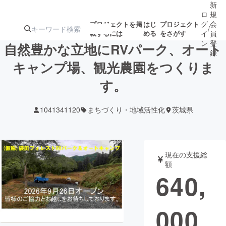
新
ロ
規
グ
会
プロジェクトを掲
はじ
プロジェクト
/
載するには
める
をさがす
イ
員
ン
登
自然豊かな立地にRVパーク、オート
録
キャンプ場、観光農園をつくりま
す。
人気のプロ
注目のリ
注目の新着プロ
募集終了が近いプ
もうすぐ公開
ジェクト
ターン
ジェクト
ロジェクト
されます
1041341120
まちづくり・地域活性化
茨城県
アート・写真
音楽
現在の支援総
テクノロジー・ガジェット
ゲーム・サ
額
640,
映像・映画
書籍・雑誌
000
ビジネス・起業
チャレンジ