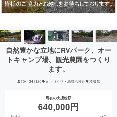
自然豊かな立地にRVパーク、オー
トキャンプ場、観光農園をつくり
ます。
1041341120
まちづくり・地域活性化
茨城県
現在の支援総額
640,000
円
終了
2
%達成