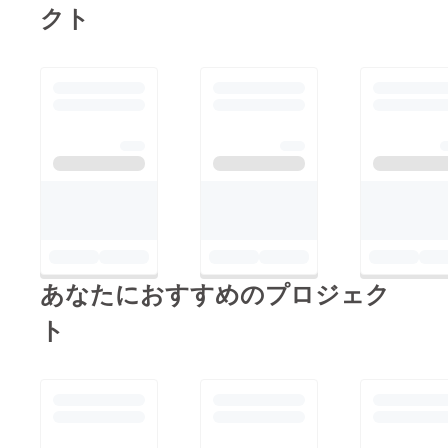
集められた資金は実現
クト
グループにて今
に向けた主要なステッ
回のプロジェク
プに充てられるご予定
トを豊田リンゴ
とのことでしたが、こ
園と共に行って
のプロジェクトが完全
おります。
に実現した際、人々の
今回の企画は茨
生活にどのような変化
城県大子町の人
をもたらすとお考えで
口減少や荒廃し
しょうか？ぜひ詳細に
ていく様子を見
ついてお話しできる機
ておられなく豊
会を楽しみにしていま
田リンゴ園と私
す！もしよろしけれ
どもグループ有
あなたにおすすめのプロジェク
ば、私のプロフィール
志にて「大子町
に記載しているメール
ト
をキャンピング
アドレス、または個別
カーの故郷に」
メッセージでご連絡い
を合言葉に町お
ただけると幸いです。
こしを兼ねて
追加のサポートが必要
行っており、現
であれば、資金面でお
在当地近くに38