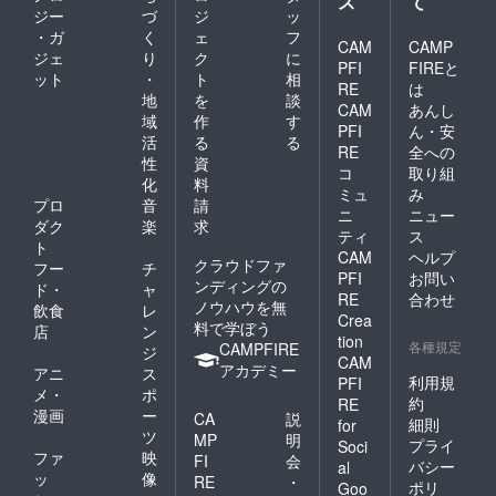
ス
て
なこの地域にた
ジー
づ
ジ
ッ
・ガ
く
ェ
フ
くさんの方々が
CAM
CAMP
ジェ
り
ク
に
来てなおかつ移
PFI
FIREと
ット
・
ト
相
RE
は
住者が増えるこ
地
を
談
CAM
あんし
とを節に臨んで
域
作
す
PFI
ん・安
活
る
る
おります。
RE
全への
性
資
コ
取り組
現在、進入路工
化
料
ミュ
み
事とパーク内通
プロ
音
請
ニ
ニュー
ダク
楽
求
路の砕石敷とト
ティ
ス
ト
イレ・シャワー
CAM
ヘルプ
クラウドファ
フー
チ
PFI
お問い
施設の建設工事
ンディングの
ド・
ャ
RE
合わせ
を進めておりま
ノウハウを無
飲食
レ
Crea
料で学ぼう
店
ン
す。何とか本年
tion
各種規定
CAMPFIRE
ジ
末にはRVパー
CAM
アカデミー
アニ
ス
利用規
PFI
ク部分を仮オー
メ・
ポ
約
RE
プンまで進めた
漫画
ー
CA
説
細則
for
ツ
く豊田リンゴ園
MP
明
プライ
Soci
ファ
映
FI
会
とグループ有志
バシー
al
ッ
像
RE
・
ポリ
Goo
にて開発費用を