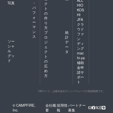
ALL
宿泊施設、温泉
写真
・
ク
HIO
施設利用者も増
パ
ト
KOS
フ
の
えて町に資金が
HI
ォ
作
投下できるもの
JFA
ー
り
クラ
と考えておりま
マ
方
ウド
す。
ン
プ
統
ファ
ス
ロ
計
応援のほど宜し
ン
ソー
ジ
デ
ディ
くお願いいたし
シャ
ェ
ー
ング
ます。
ル
ク
タ
mac
グッ
ト
hi-ya
ド
の
補助
広
金申
め
請サ
方
ポー
ト
「QRコード」は株式会社デンソーウェーブの登録商標です。
© CAMPFIRE,
会社概
採用情
パートナー
Inc.
要
報
募集