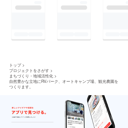
力になれるかもしれま
台分のRVパー
クも運営してお
り年間約260台
のキャンピング
カーや車中泊利
用者にご利用い
ただいておりま
す。
当地は雑草や雑
トップ
>
木が生い茂り50
プロジェクトをさがす
>
年間イノシシの
まちづくり・地域活性化
>
遊び場となって
自然豊かな立地にRVパーク、オートキャンプ場、観光農園を
つくります。
いた田んぼや
畑、山林をキャ
ンプ施設として
生まれ変わら
せ、現在通路の
無い国の名勝指