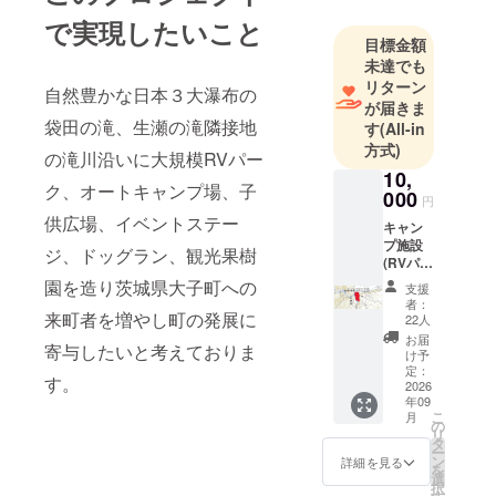
で実現したいこと
目標金額
未達でも
リターン
自然豊かな日本３大瀑布の
が届きま
袋田の滝、生瀬の滝隣接地
す
(All-in
方式)
の滝川沿いに大規模RVパー
10,
ク、オートキャンプ場、子
000
円
供広場、イベントステー
キャン
プ施設
ジ、ドッグラン、観光果樹
(RVパー
ク・
園を造り茨城県大子町への
支援
オート
者：
キャン
来町者を増やし町の発展に
22人
プ場)の
お届
寄与したいと考えておりま
1年間使
け予
用権を
定：
す。
付与致
2026
年09
しま
こ
月
す。 時
の
リ
期はプ
タ
ー
ロジェ
ン
詳細を見る
を
クト終
選
択
了後