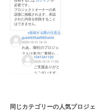
投稿するには
ログイン
が
必要です。
プロジェクトオーナーの承
認後に掲載されます。承認
された内容を削除すること
はできません。
※投稿する際の注意点
guest935ad585ce34
2025/10/10 18:19
わあ、御社のプロジェ
クトは本当に素晴らし
1041341120
いですね！
2025/10/13 11:59
正直に申し上げると、
ご支援ありがと
そのアイデアにはとて
うございます。
も興味を引かれました
私どもキャンピ
し、非常に大きな可能
ングカー愛好者
性を秘めていると感じ
の任意団体の
ます。もっと詳しくお
FB「キャンピ
話を伺えたら嬉しいで
ングカーコミュ
同じカテゴリーの人気プロジェ
す。拝見したところ、
ニティ」という