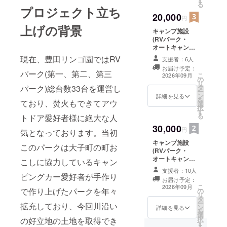
す
る
2026年
プロジェクト立ち
9月1日
20,000
円
より
上げの背景
キャンプ施設
2027年
(RVパーク・
8月30日
オートキャンプ
まで利
場)の2年間使用
用可能
現在、豊田リンゴ園ではRV
支援者：6人
権を付与致しま
お届け予定：
す。 時期はプロ
パーク(第一、第二、第三
こ
2026年09月
の
ジェクト終了後
リ
パーク)総台数33台を運営し
タ
2026年9月1日よ
ー
ン
り2078年8月30
詳細を見る
を
ており、焚火もできてアウ
選
日まで利用可能
択
す
る
トドア愛好者様に絶大な人
30,000
円
気となっております。当初
キャンプ施設
このパークは大子町の町お
(RVパーク・
オートキャンプ
こしに協力しているキャン
場)の3年間使用
支援者：10人
権を付与致しま
ピングカー愛好者が手作り
お届け予定：
す。 時期はプロ
こ
2026年09月
で作り上げたパークを年々
の
ジェクト終了後
リ
タ
2026年9月1日よ
ー
拡充しており、今回川沿い
ン
り2029年8月30
詳細を見る
を
選
日まで利用可能
択
の好立地の土地を取得でき
す