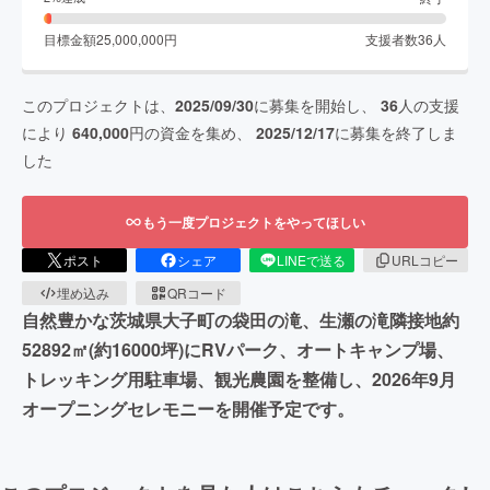
目標金額
25,000,000
円
支援者数
36
人
このプロジェクトは、
2025/09/30
に募集を開始し、
36
人の支援
により
640,000
円の資金を集め、
2025/12/17
に募集を終了しま
した
もう一度プロジェクトをやってほしい
ポスト
シェア
LINEで送る
URLコピー
埋め込み
QRコード
自然豊かな茨城県大子町の袋田の滝、生瀬の滝隣接地約
52892㎡(約16000坪)にRVパーク、オートキャンプ場、
トレッキング用駐車場、観光農園を整備し、2026年9月
オープニングセレモニーを開催予定です。