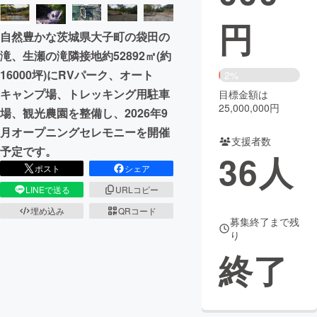
円
まちづくり・地域活性化
自然豊かな茨城県大子町の袋田の
滝、生瀬の滝隣接地約52892㎡(約
CAMPFIRE for Social Good
CAMPFIRE Creation
16000坪)にRVパーク、オート
2%
CAMPFIREふるさと納税
machi-ya
コミュニティ
キャンプ場、トレッキング用駐車
目標金額は
25,000,000円
場、観光農園を整備し、2026年9
月オープニングセレモニーを開催
支援者数
予定です。
36
人
ポスト
シェア
LINEで送る
URLコピー
埋め込み
QRコード
募集終了まで残
り
終了