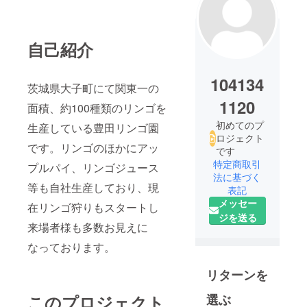
自己紹介
104134
茨城県大子町にて関東一の
1120
面積、約100種類のリンゴを
初めてのプ
生産している豊田リンゴ園
ロジェクト
です。リンゴのほかにアッ
です
特定商取引
プルパイ、リンゴジュース
法に基づく
等も自社生産しており、現
表記
メッセー
在リンゴ狩りもスタートし
ジを送る
来場者様も多数お見えに
なっております。
リターンを
このプロジェクト
選ぶ