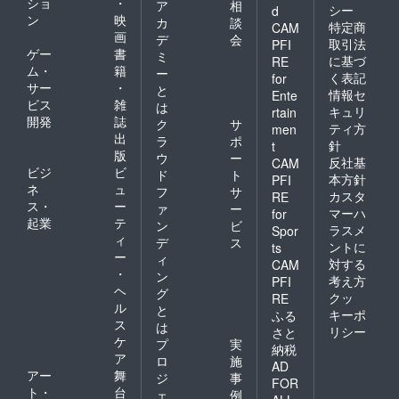
ショ
・
ア
相
シー
d
一時立替払いと
ン
映
カ
談
特定商
CAM
画
デ
会
してボランティ
取引法
PFI
ゲー
書
ミ
に基づ
アにて毎週末に
RE
ム・
籍
ー
く表記
for
工事を進めてお
サー
・
と
情報セ
Ente
ります。
ビス
雑
は
キュリ
rtain
開発
誌
ク
サ
このプロジェク
ティ方
men
出
ラ
ポ
針
t
トがすべて完成
版
ウ
ー
反社基
CAM
した場合、キャ
ビジ
ビ
ド
ト
本方針
PFI
ネ
ュ
ンプ施設年間来
フ
サ
カスタ
RE
ス・
ー
ァ
ー
場台数約800
マーハ
for
起業
テ
ン
ビ
ラスメ
Spor
台、完成３年後
ィ
デ
ス
ントに
ts
紅葉狩り来場者
ー
ィ
対する
CAM
・
約1～2万人、果
ン
考え方
PFI
ヘ
グ
樹園来場者約
クッ
RE
ル
と
キーポ
ふる
3000～5000人
ス
は
リシー
さと
が見込まれ、
ケ
プ
実
納税
ア
キャンプ資材や
ロ
施
AD
アー
舞
ジ
事
食材購入、近隣
FOR
ト・
台
ェ
例