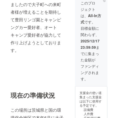
る
このプロ
ましたので大子町への来町
ジェクト
者様が増えることを期待し
は、
All-In方
て豊田リンゴ園とキャンピ
式
です。
ングカー愛好者、オート
目標金額に
キャンプ愛好者が協力して
関わらず、
2025/12/17
作り上げようとしておりま
23:59:59
ま
す。
でに集まっ
た金額が
ファンディ
ングされま
す。
支援金の使い道
現在の準備状況
集まった支援金
は以下に使用す
る予定です。
この場所は茨城県と国の環
設備費
人件費
境保全地区で本年6月に大子
広報/宣伝費