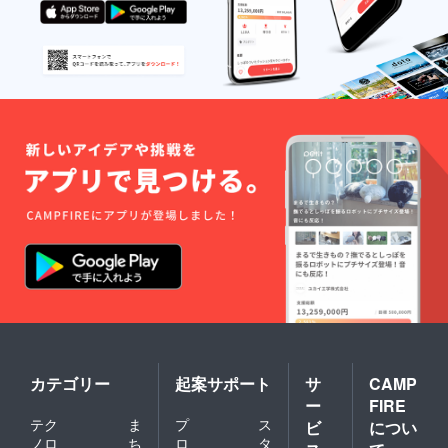
定を受けている
生瀬の滝まで
100メートルの
通路も同時に計
画しており、ま
た、三方が河に
面しておりその
部分にもみじを
植樹して紅葉時
期には紅葉狩り
もでき、子供や
ペットが水遊び
できる施設も設
置し、果樹園で
は季節の果物も
収穫できて多数
カテゴリー
起案サポート
サ
CAMP
の来場者に大子
ー
FIRE
町に来町してい
テク
ま
プ
ス
ビ
につい
ただき自然豊か
ノロ
ち
ロ
タ