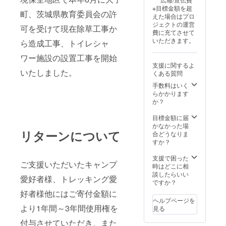
※目標金額を超
町、茨城県教育委員会の許
えた場合はプロ
ジェクトの運営
可を受けて現在除草工事か
費に充てさせて
いただきます。
ら造成工事、トイレシャ
ワー施設の設置工事を開始
支援に関するよ
いたしました。
くある質問
手数料はいく
らかかります
か？
目標金額に届
かなかった場
リターンについて
合どうなりま
すか？
支援で困った
ご支援いただいたキャンプ
時はどこに相
談したらいい
愛好者様、トレッキング愛
ですか？
好者様他にはご寄付金額に
ヘルプページを
より1年間～3年間使用権を
見る
付与させていただき、また