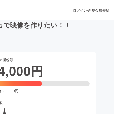
ログイン
/
新規会員登録
カで映像を作りたい！！
うすぐ公開されます
支援総額
プロダクト
4,000
円
ファッション
スポーツ
00,000円
数
ア
ソーシャルグッド
人