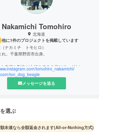
Nakamichi Tomohiro
北海道
他に1件のプロジェクトを掲載しています
大（ナカミチ トモヒロ）
生まれ。千葉県野田市出身。
から自然や動物が大好きで２０代はドッグトレー
/www.instagram.com/tomohiro_nakamichi/
て活動。
/x.com/ton_dog_beagle
北海道へ移住し犬達と自然豊かな場所で暮らしなが
メッセージを送る
の暮らしを発信。
より世界中の犬と人の暮らしを撮影する旅を始める。
にモンゴル・トルコ・韓国（２回）へ訪れている。
を選ぶ
金額未達なら全額返金されます
(All-or-Nothing方式)