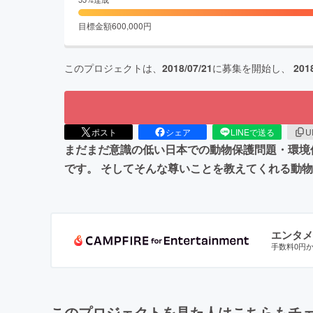
目標金額
600,000
円
このプロジェクトは、
2018/07/21
に募集を開始し、
201
ポスト
シェア
LINEで送る
U
まだまだ意識の低い日本での動物保護問題・環境
です。 そしてそんな尊いことを教えてくれる動
エンタメ
手数料0円
このプロジェクトを見た人はこちらもチ