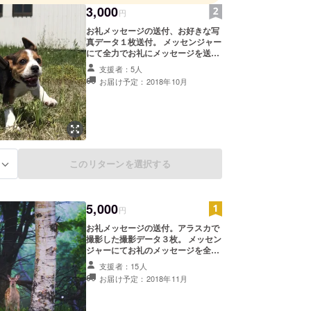
3,000
円
お礼メッセージの送付、お好きな写
真データ１枚送付。 メッセンジャー
にて全力でお礼にメッセージを送付
させて頂きます。 また私の
支援者：5人
InstagramやFacebookページ上に
お届け予定：2018年10月
あるお好きな写真を１枚データお送
り致します。
このリターンを選択する
る
5,000
円
お礼メッセージの送付。アラスカで
撮影した撮影データ３枚。 メッセン
ジャーにてお礼のメッセージを全力
でお送り致します。 またアラスカで
支援者：15人
撮影したお好きな写真データを３枚
お届け予定：2018年11月
お送り致します。