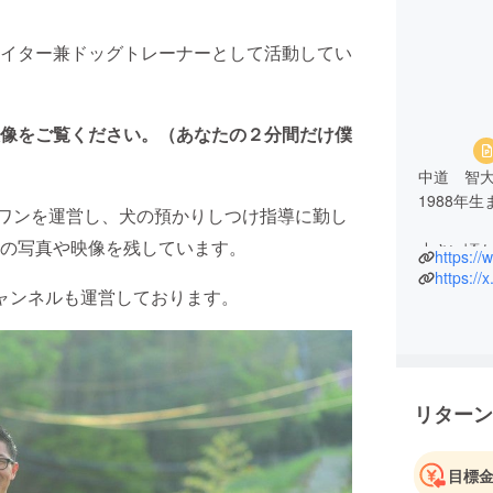
イター兼ドッグトレーナーとして活動してい
像をご覧ください。（あなたの２分間だけ僕
中道 智
1988年
ll ワンを運営し、犬の預かりしつけ指導に勤し
の写真や映像を残しています。
小さい頃
https:/
ナーとし
https:/
eチャンネルも運営しております。
その後、
ら犬達と
2023年
これまで
リターン
目標