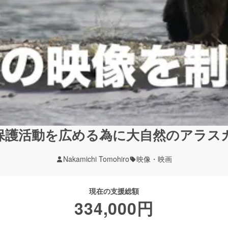
保護活動を広める為に大自然のアラス
Nakamichi Tomohiro
映像・映画
現在の支援総額
334,000
円