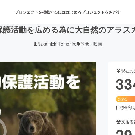
プロジェクトを掲載するには
はじめる
プロジェクトをさがす
保護活動を広める為に大自然のアラス
Nakamichi Tomohiro
映像・映画
注目のリターン
注目の新着プロジェクト
募集終了が近いプロジェクト
も
現在の
音楽
舞台・パフォーマンス
33
ゲーム・サービス開発
フード・飲食店
55%
書籍・雑誌出版
アニメ・漫画
目標金額は6
支援者
チャレンジ
ビューティー・ヘルスケ
29