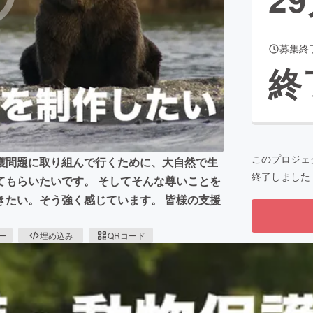
募集終
CAMPFIRE for Social Good
CAMPFIRE Creation
終
CAMPFIREふるさと納税
machi-ya
コミュニティ
このプロジェ
護問題に取り組んで行くために、大自然で生
終了しました
てもらいたいです。 そしてそんな尊いことを
きたい。そう強く感じています。 皆様の支援
ピー
埋め込み
QRコード