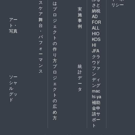
ス
は
リシー
さと
ケ
プ
実
納税
ア
ロ
施
AD
アー
舞
ジ
事
FOR
ト・
台
ェ
例
ALL
写真
・
ク
HIO
パ
ト
KOS
フ
の
HI
ォ
作
JFA
ー
り
クラ
マ
方
ウド
ン
プ
統
ファ
ス
ロ
計
ン
ソー
ジ
デ
ディ
シャ
ェ
ー
ング
ル
ク
タ
mac
グッ
ト
hi-ya
ド
の
補助
広
金申
め
請サ
方
ポー
ト