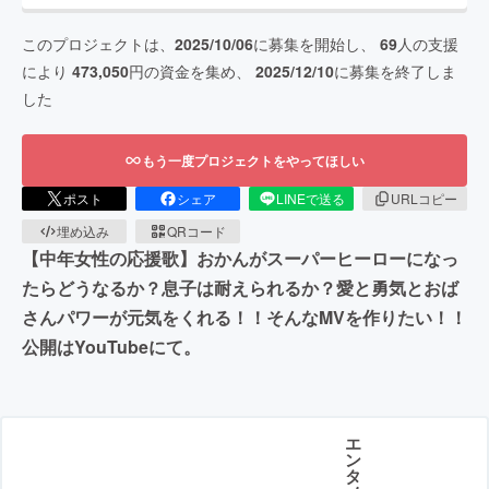
このプロジェクトは、
2025/10/06
に募集を開始し、
69
人の支援
により
473,050
円の資金を集め、
2025/12/10
に募集を終了しま
した
もう一度プロジェクトをやってほしい
ポスト
シェア
LINEで送る
URLコピー
埋め込み
QRコード
【中年女性の応援歌】おかんがスーパーヒーローになっ
たらどうなるか？息子は耐えられるか？愛と勇気とおば
さんパワーが元気をくれる！！そんなMVを作りたい！！
公開はYouTubeにて。
エ
ン
タ