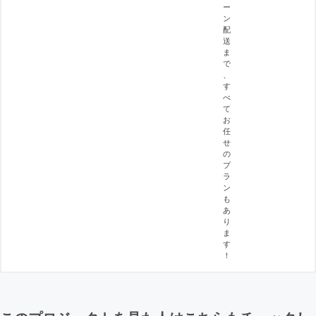
ー
ン
配
送
ま
で
、
す
べ
て
お
任
せ
の
プ
ラ
ン
も
あ
り
ま
す
！