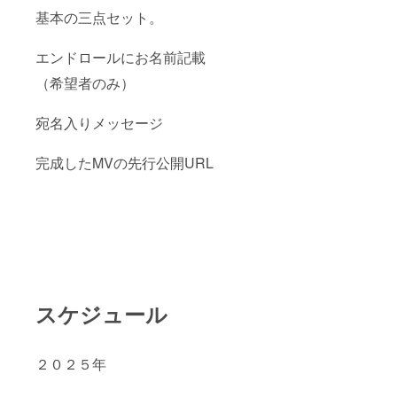
「なか
基本の三点セット。
がわ・
なかが
わ
エンドロールにお名前記載
MOVE
」2026
（希望者のみ）
年1月30
日
（金）
宛名入りメッセージ
〜2月1
日。会
完成したMVの先行公開URL
場：ム
リウイ
（小田
急線祖
師谷大
蔵駅徒
歩７
分）。
上演時
間８０
分を予
スケジュール
定。出
演者な
ど公演
詳細
２０２５年
は、支
援者の