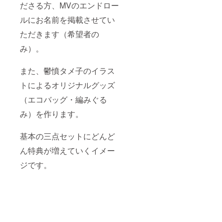
底）
ださる方、MVのエンドロー
ださ
色 紺
い。 ※
ルにお名前を掲載させてい
色 参考
鬱憤タ
画像：
メ子出
ただきます（希望者の
中央に
演ライ
ロゴが
ブ
み）。
入りま
2025年
す ※編
12月13
みぐる
日
また、鬱憤タメ子のイラス
みは、
（土）
手作り
18時の
トによるオリジナルグッズ
のため
回、12
（エコバッグ・編みぐる
一点一
月14日
点変わ
（日）
み）を作ります。
りま
14時の
す。指
回いず
定はで
れか。
基本の三点セットにどんど
きませ
チケッ
ん。ご
トは当
ん特典が増えていくイメー
了承く
日清算
ださ
にてお
ジです。
い。 ※
取り置
鬱憤タ
き。
メ子出
（画像
演の朗
参照の
読劇
こと）
公演概
要