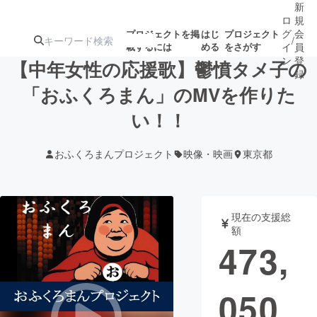
新
ロ
規
グ
会
プロジェクトを掲
はじ
プロジェクト
/
載するには
める
をさがす
イ
員
ン
登
【中年女性の応援歌】鬱憤タメ子の
録
「おふくろまん」のMVを作りた
い！！
人気のプロ
注目のリ
注目の新着プロ
募集終了が近いプ
もうすぐ公開
ジェクト
ターン
ジェクト
ロジェクト
されます
おふくろまんプロジェクト
映像・映画
東京都
アート・写真
音楽
現在の支援総
テクノロジー・ガジェット
ゲーム・サ
額
473,
映像・映画
書籍・雑誌
050
ビジネス・起業
チャレンジ