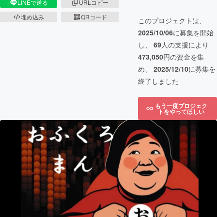
LINEで送る
URLコピー
埋め込み
QRコード
このプロジェクトは、
2025/10/06
に募集を開始
し、
69
人の支援により
473,050
円の資金を集
め、
2025/12/10
に募集を
終了しました
もう一度プロジェク
トをやってほしい