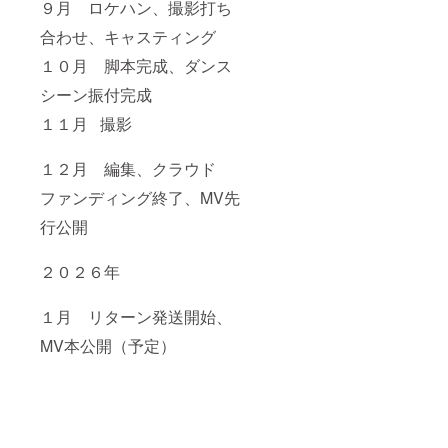
９月 ロケハン、撮影打ち
方に
メール
合わせ、キャスティング
にてご
連絡し
１０月 脚本完成、ダンス
ます。
チケッ
シーン振付完成
トは当
日清算
１１月 撮影
にてお
取り置
１２月 編集、クラウド
き。
ファンディング終了、MV先
行公開
２０２６年
１月 リターン発送開始、
MV本公開（予定）