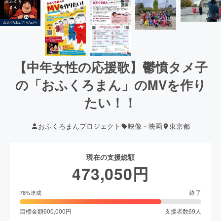
【中年女性の応援歌】鬱憤タメ子
の「おふくろまん」のMVを作り
たい！！
おふくろまんプロジェクト
映像・映画
東京都
現在の支援総額
473,050
円
終了
78
%達成
目標金額
600,000
円
支援者数
69
人