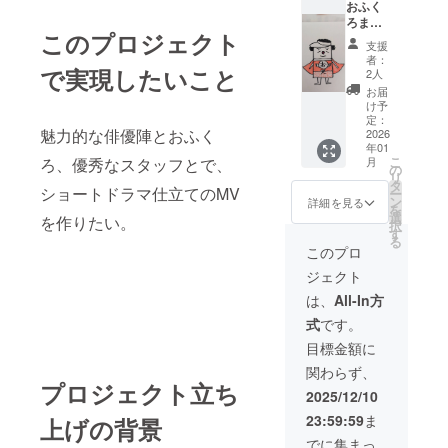
おふく
MVの公
ルバム
ら、事
D200m
ろま
開URL
「人生
業が存
m（角
このプロジェクト
ん】 ・
を一般
穴だら
続限り
底）
支援
完成し
に先駆
け」
掲載 ※
者：
色 紺
たMVの
で実現したいこと
けてお
（「お
2人
掲載方
色 参考
エンド
送りし
ふくろ
法：文
お届
画像：
ロール
ます ・
まん」
け予
字のみ
中央に
にお名
おふく
定：
含む６
※エンド
ロゴが
魅力的な俳優陣とおふく
前記載
2026
ろまん
曲入
ロール
入りま
年01
（希望
MVメイ
り）
にお名
す
こ
ろ、優秀なスタッフとで、
月
者の
キング
の
（サイ
前記載
リ
み） ・
動画 ・
タ
ン入
をご希
ショートドラマ仕立てのMV
ー
名入り
おふく
ン
り） ＋
詳細を見る
望され
を
でお礼
ろまん
選
・おふ
を作りたい。
る方
択
のメッ
エコ
す
くろま
は、表
る
セージ
バッグ
ん手作
このプロ
記をお
をお送
・鬱憤
りあみ
知らせ
ジェクト
りしま
タメ子
ぐるみ
くださ
す ・完
オリジ
※お名前
は、
All-In方
い。 ※
成した
ナルア
の掲載
メイキ
式
です。
MVの公
ルバム
期間：
ング動
開URL
「人生
2025年
目標金額に
画の
を一般
穴だら
12月予
URLを
関わらず、
に先駆
け」
定のMV
お送り
プロジェクト立ち
けてお
（「お
公開か
2025/12/10
します
送りし
ふくろ
ら、事
（限定
23:59:59
ま
上げの背景
ます ・
まん」
業が存
公開）
おふく
含む６
続限り
でに集まっ
※エコ