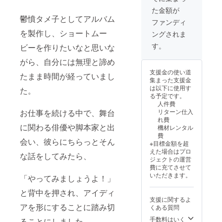
ろまん
曲入
掲載 ※
バッグ
た金額が
MVメイ
り）
掲載方
素材
鬱憤タメ子としてアルバム
キング
（サイ
法：文
ファンディ
ポリエ
動画 ・
ン入
字のみ
ステル
を製作し、ショートムー
ングされま
おふく
り） ・
※エンド
薄手 本
ろまん
おふく
ロール
す。
体サイ
ビーを作りたいなと思いな
エコ
ろまん
にお名
ズ 約
バッグ
手作り
がら、自分には無理と諦め
前記載
W320x
・鬱憤
あみぐ
をご希
H240x
支援金の使い道
タメ子
たまま時間が経っていまし
るみ ＋
望され
D200m
集まった支援金
オリジ
・鬱憤
る方
m（角
は以下に使用す
た。
ナルア
タメ子
は、表
底）
る予定です。
ルバム
出演ラ
記をお
色 紺
人件費
「人生
イブ
知らせ
色 参考
お仕事を続ける中で、舞台
リターン仕入
穴だら
（2025
くださ
画像：
れ費
け」
年12
い。 ※
中央に
に関わる俳優や脚本家と出
機材レンタル
（「お
月）に
メイキ
ロゴが
費
ふくろ
ご招待
ング動
会い、彼らにちらっとそん
入りま
※目標金額を超
まん」
※お名前
画の
す
えた場合はプロ
含む６
な話をしてみたら、
の掲載
URLを
ジェクトの運営
曲入
期間：
お送り
費に充てさせて
り）
2025年
します
いただきます。
「やってみましょうよ！」
（サイ
12月予
（限定
ン入
定のMV
公開）
と背中を押され、アイディ
り） ・
公開か
※エコ
支援に関するよ
おふく
ら、事
バッグ
アを形にすることに踏み切
くある質問
ろまん
業が存
素材
手作り
続限り
手数料はいく
ポリエ
ることにしました。