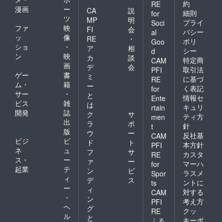
約
RE
漫画
ー
CA
説
細則
for
ツ
MP
明
プライ
Soci
ファ
映
FI
会
バシー
al
ッ
像
RE
・
ポリ
Goo
ショ
・
ア
相
シー
d
ン
映
カ
談
特定商
CAM
画
デ
会
取引法
PFI
ゲー
書
ミ
に基づ
RE
ム・
籍
ー
く表記
for
サー
・
と
情報セ
Ente
ビス
雑
は
キュリ
rtain
開発
誌
ク
サ
ティ方
men
出
ラ
ポ
針
t
版
ウ
ー
反社基
CAM
ビジ
ビ
ド
ト
本方針
PFI
ネ
ュ
フ
サ
カスタ
RE
ス・
ー
ァ
ー
マーハ
for
起業
テ
ン
ビ
ラスメ
Spor
ィ
デ
ス
ントに
ts
ー
ィ
対する
CAM
・
ン
考え方
PFI
ヘ
グ
クッ
RE
ル
と
キーポ
ふる