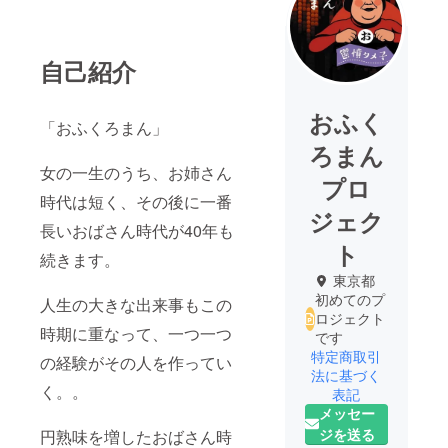
自己紹介
おふく
「おふくろまん」
ろまん
女の一生のうち、お姉さん
プロ
時代は短く、その後に一番
ジェク
長いおばさん時代が40年も
ト
続きます。
東京都
初めてのプ
人生の大きな出来事もこの
ロジェクト
時期に重なって、一つ一つ
です
特定商取引
の経験がその人を作ってい
法に基づく
く。。
表記
メッセー
ジを送る
円熟味を増したおばさん時