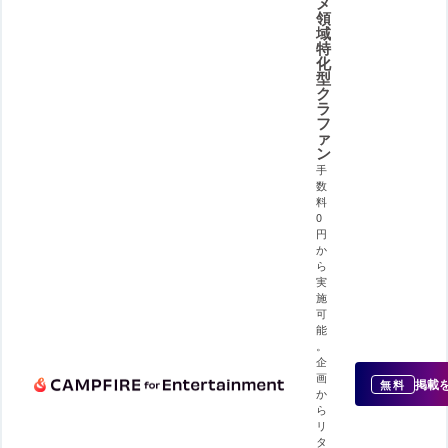
メ
領
域
特
化
型
ク
ラ
フ
ァ
ン
手
数
料
0
円
か
ら
実
施
可
能
。
企
画
掲載
無料
か
ら
リ
タ