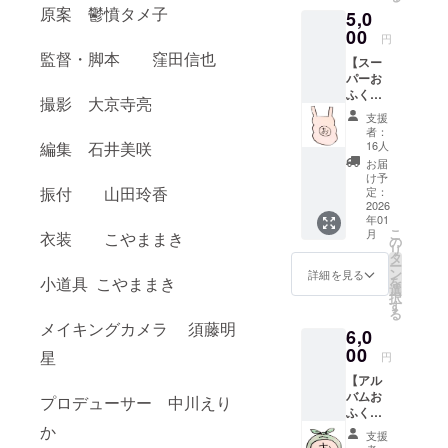
のメッ
業が存
原案 鬱憤タメ子
5,0
セージ
続する
をお送
00
限り掲
円
りしま
載 ※掲
監督・脚本 窪田信也
【スー
す ・完
載方
パーお
成した
法：文
ふくろ
MVの公
字のみ
撮影 大京寺亮
まん】
開URL
※エンド
支援
・完成
を一般
ロール
者：
したMV
に先駆
編集 石井美咲
にお名
16人
のエン
けてお
前記載
お届
ドロー
送りし
をご希
け予
ルにお
振付 山田玲香
ます ＋
定：
望され
名前記
2026
おふく
る方
年01
載（希
ろまん
は、表
こ
月
衣装 こやままき
望者の
MVのメ
の
記をお
リ
み） ・
イキン
タ
知らせ
ー
名入り
グ動画
ン
くださ
詳細を見る
小道具 こやままき
を
でお礼
※お名前
選
い。
択
のメッ
の掲載
す
る
セージ
期間：
メイキングカメラ 須藤明
6,0
をお送
2025年
りしま
00
12月予
星
円
す ・完
定のMV
【アル
成した
公開か
バムお
MVの公
プロデューサー 中川えり
ら、事
ふくろ
開URL
業が存
まん】
か
を一般
続する
支援
・完成
に先駆