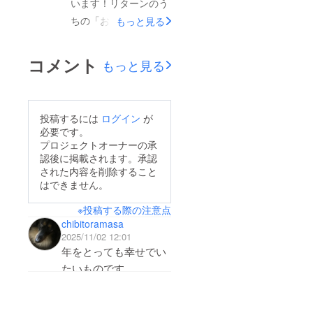
います！リターンのう
す。どうぞお楽しみ
ちの「お名前入りメッ
もっと見る
に！！
セージカード」を、準
備ができ次第、順次ご
コメント
もっと見る
希望のメールアドレス
に送らせていただいて
おります。どうぞお楽
投稿するには
ログイン
が
しみに。
必要です。
プロジェクトオーナーの承
認後に掲載されます。承認
された内容を削除すること
はできません。
※投稿する際の注意点
chibitoramasa
2025/11/02 12:01
年をとっても幸せでい
たいものです。