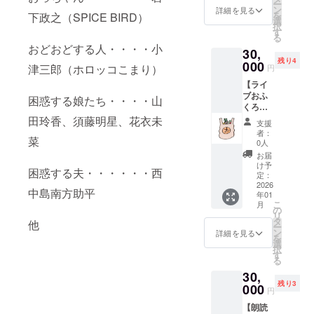
ー
名入り
おふく
ン
にお名
詳細を見る
を
下政之（SPICE BIRD）
でお礼
ろまん
選
前記載
択
のメッ
エコ
す
をご希
る
セージ
バッグ
望され
おどおどする人・・・・小
30,
をお送
＋ ・鬱
る方
残り4
りしま
000
憤タメ
は、表
津三郎（ホロッコこまり）
円
す ・完
子オリ
記をお
【ライ
成した
ジナル
知らせ
ブおふ
MVの公
アルバ
困惑する娘たち・・・・山
くださ
くろま
開URL
ム「人
い。 ※
ん】 ・
田玲香、須藤明星、花衣未
を一般
生穴だ
メイキ
支援
完成し
に先駆
らけ」
ング動
者：
菜
たMVの
けてお
（「お
0人
画の
エンド
送りし
ふくろ
URLを
お届
ロール
ます ・
まん」
け予
お送り
困惑する夫・・・・・・西
にお名
おふく
定：
含む６
します
前記載
2026
ろまん
曲入
（限定
中島南方助平
年01
（希望
MVメイ
り）
公開）
こ
月
者の
キング
の
（サイ
※エコ
リ
み） ・
動画 ・
タ
ン入
他
バッグ
ー
名入り
おふく
ン
り） ※
詳細を見る
素材
を
でお礼
ろまん
選
お名前
ポリエ
択
のメッ
エコ
す
の掲載
ステル
る
セージ
バッグ
期間：
薄手 本
30,
をお送
・鬱憤
2025年
体サイ
残り3
りしま
000
タメ子
12月予
ズ 約
円
す ・完
オリジ
定のMV
W320x
【朗読
成した
ナルア
公開か
H240x