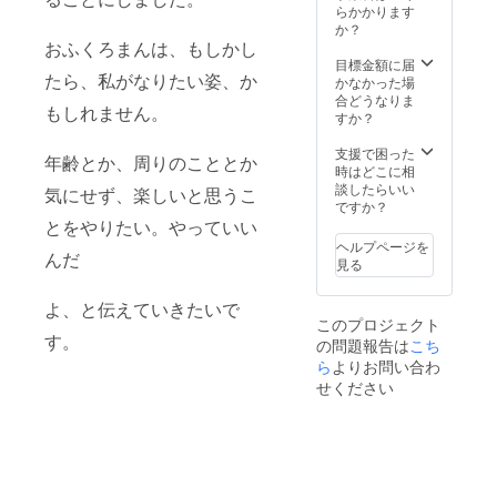
あみぐ
掲載 ※
らかかります
ステル
るみ ＋
掲載方
か？
薄手 本
・鬱憤
法：文
おふくろまんは、もしかし
体サイ
タメ子
字のみ
目標金額に届
ズ 約
たら、私がなりたい姿、か
出演の
※エンド
かなかった場
W320x
朗読劇
ロール
合どうなりま
H240x
もしれません。
（2026
にお名
すか？
D200m
年1月）
前記載
m（角
にご招
をご希
支援で困った
底）
年齢とか、周りのこととか
待 ※お
望され
時はどこに相
色 紺
名前の
る方
談したらいい
色 参考
気にせず、楽しいと思うこ
掲載期
は、表
ですか？
画像：
間：
記をお
とをやりたい。やっていい
中央に
2025年
知らせ
ロゴが
ヘルプページを
12月予
んだ
くださ
入りま
見る
定のMV
い。 ※
す ※編
公開か
メイキ
みぐる
よ、と伝えていきたいで
ら、事
ング動
みは、
このプロジェクト
業が存
画の
手作り
す。
の問題報告は
続限り
こち
URLを
のため
掲載 ※
お送り
ら
よりお問い合わ
一点一
掲載方
します
点変わ
せください
法：文
（限定
りま
字のみ
公開）
す。指
※エンド
※エコ
定はで
ロール
バッグ
きませ
にお名
素材
ん。ご
前記載
ポリエ
了承く