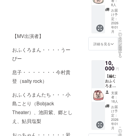
限り掲
者：
したMV
けてお
載 ※掲
8人
のエン
送りし
載方
お届
ドロー
ます ・
法：文
け予
ルにお
おふく
定：
字のみ
名前記
2026
ろまん
※エンド
年01
載（希
MVメイ
ロール
こ
月
望者の
キング
の
にお名
【MV出演者】
リ
み） ・
動画 ＋
タ
前記載
ー
名入り
・おふ
ン
をご希
詳細を見る
を
でお礼
くろま
選
望され
おふくろまん・・・・うー
択
のメッ
んエコ
す
る方
る
セージ
ぴー
バッグ
は、表
10,
をお送
※お名前
記をお
りしま
000
の掲載
知らせ
円
息子・・・・・・・今村貴
す ・完
期間：
くださ
【編む
成した
2025年
い。 ※
登（salty rock）
おふく
MVの公
12月予
メイキ
ろま
開URL
定のPV
ング動
ん】 ・
を一般
公開か
画の
支援
おふくろまんたち・・・小
完成し
に先駆
ら、事
URLを
者：
たMVの
けてお
業が存
18人
お送り
島ことり（Bobjack
エンド
送りし
続限り
します
お届
ロール
ます ・
掲載 ※
け予
Theater）、池田紫、郷とし
（限定
にお名
おふく
定：
掲載方
公開）
前記載
2026
え、鮎貝塩梨
ろまん
法：文
年01
（希望
MVメイ
字のみ
こ
月
者の
キング
の
※エンド
リ
おっちゃん・・・・・・岩
み） ・
動画 ・
タ
ロール