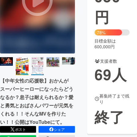
円
まちづくり・地域活性化
CAMPFIRE for Social Good
CAMPFIRE Creation
78%
CAMPFIREふるさと納税
machi-ya
コミュニティ
目標金額は
600,000円
支援者数
69
人
【中年女性の応援歌】おかんが
スーパーヒーローになったらどう
募集終了まで残
なるか？息子は耐えられるか？愛
り
と勇気とおばさんパワーが元気を
終了
くれる！！そんなMVを作りた
い！！公開はYouTubeにて。
ポスト
シェア