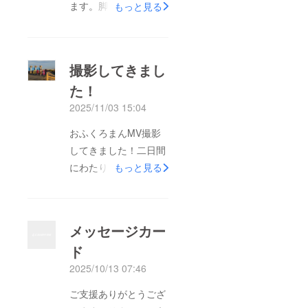
ます。脚本→出演者→
もっと見る
衣装→カメラワーク→
編集、素晴らしい技術
の結集により、面白い
撮影してきまし
ものが出来上がってき
た！
ております。ご支援い
2025/11/03 15:04
ただいた方には年内に
限定公開のページをお
おふくろまんMV撮影
送りできると思いま
してきました！二日間
す。どうぞお楽しみ
にわたりお天気にも恵
もっと見る
に！！
まれ、二日間とも撮影
順調。MVに入りきら
ないほど、たくさんの
メッセージカー
面白素材が撮れまし
ド
た。ここから編集に入
2025/10/13 07:46
ります。１２月にはク
ラファン特典の先行公
ご支援ありがとうござ
開ができると思いま