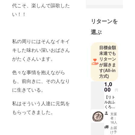
代こそ、楽しんで謳歌した
い！！
リターンを
選ぶ
私の周りにはそんなイキイ
目標金額
キした味わい深いおばさん
未達でも
がたくさんいます。
リターン
が届きま
す
(All-in
色々な事情を抱えながら
方式)
も、前向きに、その人なり
1,0
00
に生きている。
円
【リト
ルおふ
私はそういう人達に元気を
くろま
もらってきました。
ん】 ・
支援
完成し
者：
たMVの
16人
エンド
お届
ロール
け予