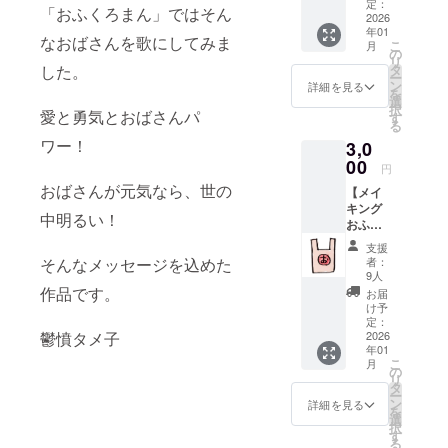
にお名
定：
「おふくろまん」ではそん
前記載
2026
年01
（希望
なおばさんを歌にしてみま
こ
月
者の
の
リ
み） ・
した。
タ
ー
名入り
ン
詳細を見る
を
でお礼
選
択
愛と勇気とおばさんパ
のメッ
す
る
セージ
ワー！
3,0
をお送
りしま
00
円
す ・完
おばさんが元気なら、世の
【メイ
成した
キング
MVの公
中明るい！
おふく
開URL
ろま
を一般
支援
ん】 ・
に先駆
そんなメッセージを込めた
者：
完成し
けてお
9人
たMVの
送りし
作品です。
お届
エンド
ます ※
け予
ロール
お名前
定：
鬱憤タメ子
にお名
2026
の掲載
年01
前記載
期間：
こ
月
（希望
2025年
の
リ
者の
12月予
タ
ー
み） ・
定のMV
ン
詳細を見る
を
名入り
公開か
選
択
でお礼
ら、事
す
る