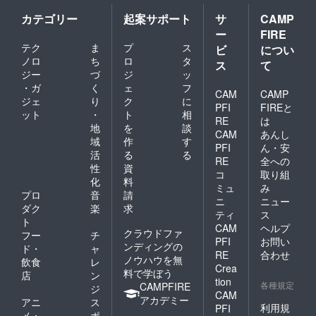
カテゴリー
起案サポート
サ
CAMP
ー
FIRE
テク
ま
プ
ス
ビ
につい
ノロ
ち
ロ
タ
ス
て
ジー
づ
ジ
ッ
・ガ
く
ェ
フ
CAM
CAMP
ジェ
り
ク
に
PFI
FIREと
ット
・
ト
相
RE
は
地
を
談
CAM
あんし
域
作
す
PFI
ん・安
活
る
る
RE
全への
性
資
コ
取り組
化
料
ミュ
み
プロ
音
請
ニ
ニュー
ダク
楽
求
ティ
ス
ト
CAM
ヘルプ
クラウドファ
フー
チ
PFI
お問い
ンディングの
ド・
ャ
RE
合わせ
ノウハウを無
飲食
レ
Crea
料で学ぼう
店
ン
tion
各種規定
CAMPFIRE
ジ
CAM
アカデミー
アニ
ス
利用規
PFI
メ・
ポ