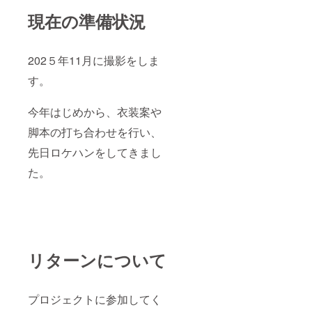
をご希
ステル
ださ
現在の準備状況
望され
薄手 本
い。
る方
体サイ
は、表
ズ 約
記をお
W320x
202５年11月に撮影をしま
知らせ
H240x
くださ
D200m
す。
い。 ※
m（角
メイキ
底）
ング動
色 紺
今年はじめから、衣装案や
画の
色 参考
URLを
画像：
脚本の打ち合わせを行い、
お送り
中央に
します
先日ロケハンをしてきまし
ロゴが
（限定
入りま
た。
公開）
す ※編
※エコ
みぐる
バッグ
みは、
素材
手作り
ポリエ
のため
ステル
一点一
薄手 本
点変わ
体サイ
りま
リターンについて
ズ 約
す。指
W320x
定はで
H240x
きませ
D200m
ん。ご
プロジェクトに参加してく
m（角
了承く