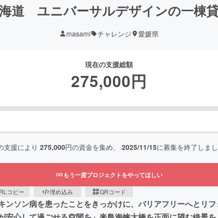
海道 ユニバーサルデザインの一棟
masami
チャレンジ
愛媛県
現在の支援総額
275,000
円
の支援により
275,000
円の資金を集め、
2025/11/15
に募集を終了しまし
もう一度プロジェクトをやってほしい
RLコピー
埋め込み
QRコード
キンソン病を患ったことをきっかけに、バリアフリーへとリフ
が安心して過ごせる空間を」来島海峡大橋を正面に望む絶景を