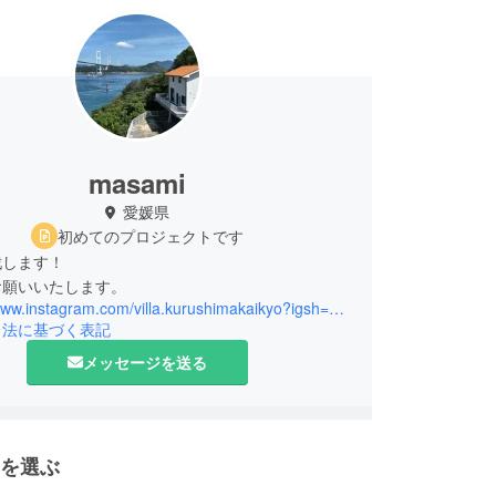
masami
愛媛県
初めてのプロジェクトです
戦します！
お願いいたします。
https://www.instagram.com/villa.kurushimakaikyo?igsh=Njh6dW5zanl6a3J0
引法に基づく表記
メッセージを送る
を選ぶ