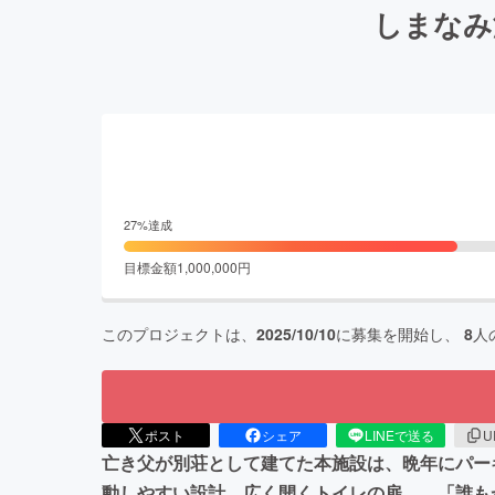
しまなみ
27
%達成
目標金額
1,000,000
円
このプロジェクトは、
2025/10/10
に募集を開始し、
8
人
ポスト
シェア
LINEで送る
U
亡き父が別荘として建てた本施設は、晩年にパー
動しやすい設計、広く開くトイレの扉…。「誰も