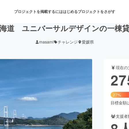
プロジェクトを掲載するには
はじめる
プロジェクトをさがす
海道 ユニバーサルデザインの一棟
masami
チャレンジ
愛媛県
注目のリターン
注目の新着プロジェクト
募集終了が近いプロジェクト
も
現在の
音楽
舞台・パフォーマンス
27
ゲーム・サービス開発
フード・飲食店
27%
書籍・雑誌出版
アニメ・漫画
目標金額は1
支援者
チャレンジ
ビューティー・ヘルスケ
8