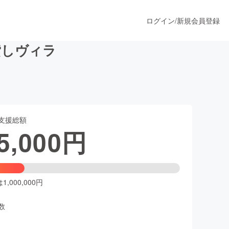
ログイン
/
新規会員登録
貸しヴィラ
うすぐ公開されます
支援総額
プロダクト
5,000
円
ファッション
スポーツ
,000,000円
数
ア
ソーシャルグッド
人