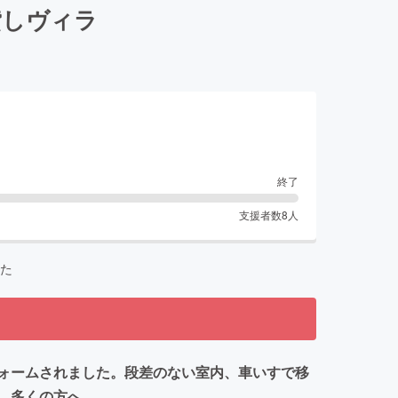
貸しヴィラ
終了
支援者数
8
人
た
ォームされました。段差のない室内、車いすで移
、多くの方へ。