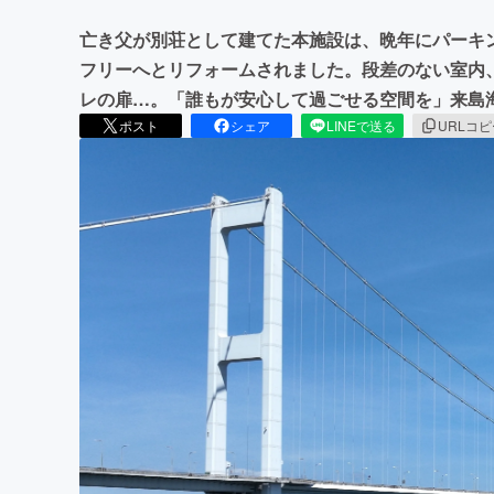
亡き父が別荘として建てた本施設は、晩年にパーキ
フリーへとリフォームされました。段差のない室内
レの扉…。「誰もが安心して過ごせる空間を」来島
ポスト
シェア
LINEで送る
URLコ