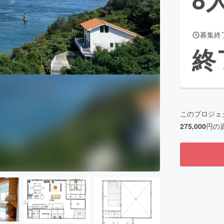
募集終
CAMPFIRE for Social Good
CAMPFIRE Creation
終
CAMPFIREふるさと納税
machi-ya
コミュニティ
このプロジェ
275,000
円の