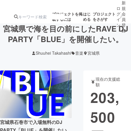
新
ロ
規
グ
会
プロジェクトを掲
はじ
プロジェクト
/
載するには
める
をさがす
イ
員
ン
登
宮城県で海を目の前にしたRAVE DJ
録
PARTY「BLUE」を開催したい。
人気のプロ
注目のリ
注目の新着プロ
募集終了が近いプ
もうすぐ公開
Shuuhei Takahashi
音楽
宮城県
ジェクト
ターン
ジェクト
ロジェクト
されます
アート・写真
音楽
現在の支援総
額
203,
テクノロジー・ガジェット
ゲーム・サ
500
映像・映画
書籍・雑誌
宮城県石巻市で入場無料のDJ
ビジネス・起業
チャレンジ
PARTY「BLUE」を開催したい。