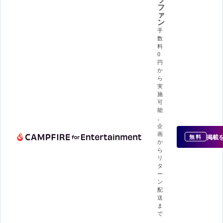
フ
ァ
ン
手
数
料
0
円
か
ら
実
施
可
能
。
企
画
掲載
無料
か
ら
リ
タ
ー
ン
配
送
ま
で
、