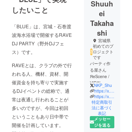
Shuuh
したいこと
ei
Takaha
「BLUE」は、宮城・石巻渡
shi
波海水浴場で開催するRAVE
宮城県
DJ PARTY（野外DJフェ
初めてのプ
ス）です。
ロジェクト
です
パーティ作
RAVEとは、クラブの外で行
る屋さん
われる人、機材、資材、開
ЯeScene /
催資金を持ち寄りで実施す
VIRAL
NKP_Shu
orrganizer
るDJイベントの総称で、通
https://x.com/_Re_Scene
https://x.com/VIRAL_ZEROTOKYO
常は夜通し行われることが
特定商取引
法に基づく
多いのですが、今回は初回
表記
ということもあり日中帯で
メッセー
開催を計画しています。
ジを送る