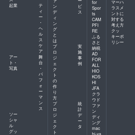
ァ
ー
マーハ
for
起業
テ
ン
ビ
ラスメ
Spor
ィ
デ
ス
ントに
ts
ー
ィ
対する
CAM
・
ン
考え方
PFI
ヘ
グ
クッ
RE
ル
と
キーポ
ふる
ス
は
リシー
さと
ケ
プ
実
納税
ア
ロ
施
AD
アー
舞
ジ
事
FOR
ト・
台
ェ
例
ALL
写真
・
ク
HIO
パ
ト
KOS
フ
の
HI
ォ
作
JFA
ー
り
クラ
マ
方
ウド
ン
プ
統
ファ
ス
ロ
計
ン
ソー
ジ
デ
ディ
シャ
ェ
ー
ング
ル
ク
タ
mac
グッ
ト
hi-ya