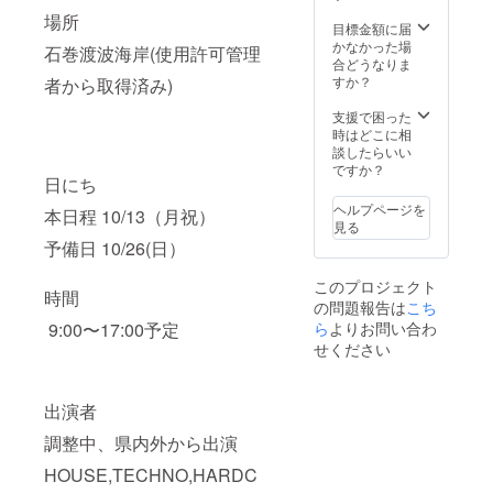
場所
目標金額に届
かなかった場
石巻渡波海岸(使用許可管理
合どうなりま
すか？
者から取得済み)
支援で困った
時はどこに相
談したらいい
ですか？
日にち
ヘルプページを
本日程 10/13（月祝）
見る
予備日 10/26(日）
このプロジェクト
時間
の問題報告は
こち
ら
よりお問い合わ
9:00〜17:00予定
せください
出演者
調整中、県内外から出演
HOUSE,TECHNO,HARDC