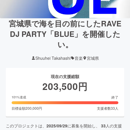
宮城県で海を目の前にしたRAVE
DJ PARTY「BLUE」を開催した
い。
Shuuhei Takahashi
音楽
宮城県
現在の支援総額
203,500
円
終了
101
%達成
目標金額
200,000
円
支援者数
33
人
このプロジェクトは、
2025/09/29
に募集を開始し、
33
人の支援