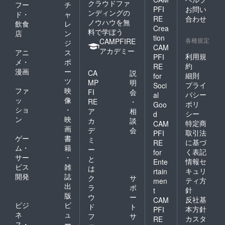
クラウドファ
フー
チ
PFI
お問い
ンディングの
ド・
ャ
RE
合わせ
ノウハウを無
飲食
レ
Crea
料で学ぼう
店
ン
tion
各種規定
CAMPFIRE
ジ
CAM
アカデミー
アニ
ス
利用規
PFI
メ・
ポ
約
RE
漫画
ー
CA
説
細則
for
ツ
MP
明
プライ
Soci
ファ
映
FI
会
バシー
al
ッ
像
RE
・
ポリ
Goo
ショ
・
ア
相
シー
d
ン
映
カ
談
特定商
CAM
画
デ
会
取引法
PFI
ゲー
書
ミ
に基づ
RE
ム・
籍
ー
く表記
for
サー
・
と
情報セ
Ente
ビス
雑
は
キュリ
rtain
開発
誌
ク
サ
ティ方
men
出
ラ
ポ
針
t
版
ウ
ー
反社基
CAM
ビジ
ビ
ド
ト
本方針
PFI
ネ
ュ
フ
サ
カスタ
RE
ス・
ー