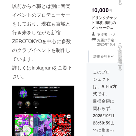
す
ます。 お車運転
る
以前から本職とは別に音楽
で来場の方は飲
10,000
酒は厳禁となり
円
イベントのプロデューサー
ますのでソフト
ドリンクチケッ
ドリンクを選択
ト15枚+御礼の
をしており、現在も宮城と
ください。
メッセージ
行き来をしながら新宿
（10,000円）
支援者：4人
（注意事項） 事
お届け予定：
ZEROTOKYOを中心に多数
前にお知らせで
こ
2025年10月
の
お送りするメー
リ
のクラブイベントを制作し
タ
ルで確認し、会
ー
ン
場でドリンクを
詳細を見る
ています。
を
選
引き換えとなり
択
す
ます。 お車運転
詳しくはInstagramをご覧下
る
で来場の方は飲
このプロ
さい。
酒は厳禁となり
ジェクト
ますのでソフト
ドリンクを選択
は、
All-In方
ください。
式
です。
目標金額に
関わらず、
2025/10/11
23:59:59
ま
でに集まっ