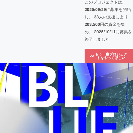
このプロジェクトは、
2025/09/29
に募集を開始
し、
33
人の支援により
203,500
円の資金を集
め、
2025/10/11
に募集を
終了しました
もう一度プロジェク
トをやってほしい