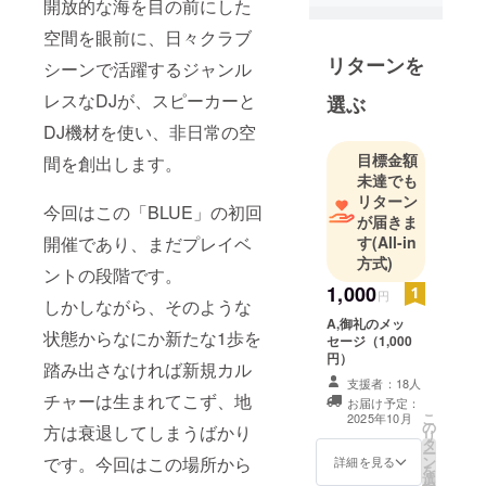
開放的な海を目の前にした
空間を眼前に、日々クラブ
リターンを
シーンで活躍するジャンル
レスなDJが、スピーカーと
選ぶ
DJ機材を使い、非日常の空
目標金額
間を創出します。
未達でも
リターン
今回はこの「BLUE」の初回
が届きま
す
(All-in
開催であり、まだプレイベ
方式)
ントの段階です。
1,000
円
しかしながら、そのような
A,御礼のメッ
状態からなにか新たな1歩を
セージ（1,000
円）
踏み出さなければ新規カル
支援者：18人
チャーは生まれてこず、地
お届け予定：
こ
2025年10月
の
方は衰退してしまうばかり
リ
タ
ー
ン
です。今回はこの場所から
詳細を見る
を
選