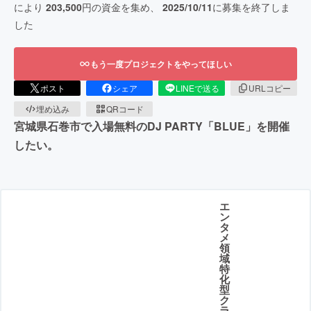
により
203,500
円の資金を集め、
2025/10/11
に募集を終了しま
した
もう一度プロジェクトをやってほしい
ポスト
シェア
LINEで送る
URLコピー
埋め込み
QRコード
宮城県石巻市で入場無料のDJ PARTY「BLUE」を開催
したい。
エ
ン
タ
メ
領
域
特
化
型
ク
ラ