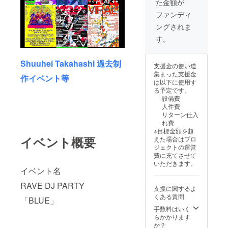
た金額が
ファンディ
ングされま
す。
Shuuhei Takahashi 過去制
支援金の使い道
集まった支援金
作イベント等
は以下に使用す
る予定です。
設備費
人件費
リターン仕入
れ費
※目標金額を超
イベント概要
えた場合はプロ
ジェクトの運営
費に充てさせて
いただきます。
イベント名
RAVE DJ PARTY
支援に関するよ
くある質問
「BLUE」
手数料はいく
らかかります
か？