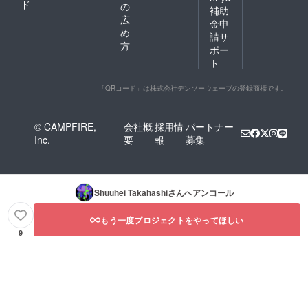
ド
の
補助
広
金申
め
請サ
方
ポー
ト
「QRコード」は株式会社デンソーウェーブの登録商標です。
© CAMPFIRE,
会社概
採用情
パートナー
Inc.
要
報
募集
Shuuhei Takahashi
さんへアンコール
もう一度プロジェクトをやってほしい
9