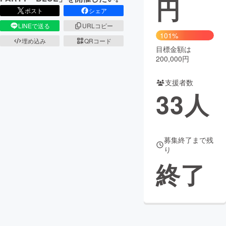
円
ポスト
シェア
まちづくり・地域活性化
LINEで送る
URLコピー
101%
埋め込み
QRコード
目標金額は
CAMPFIRE for Social Good
CAMPFIRE Creation
200,000円
CAMPFIREふるさと納税
machi-ya
コミュニティ
支援者数
33
人
募集終了まで残
り
終了