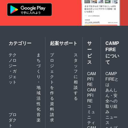
カテゴリー
起案サポート
サ
CAMP
ー
FIRE
テク
ま
プ
ス
ビ
につい
ノロ
ち
ロ
タ
ス
て
ジー
づ
ジ
ッ
・ガ
く
ェ
フ
CAM
CAMP
ジェ
り
ク
に
PFI
FIREと
ット
・
ト
相
RE
は
地
を
談
CAM
あんし
域
作
す
PFI
ん・安
活
る
る
RE
全への
性
資
コ
取り組
化
料
ミュ
み
プロ
音
請
ニ
ニュー
ダク
楽
求
ティ
ス
ト
CAM
ヘルプ