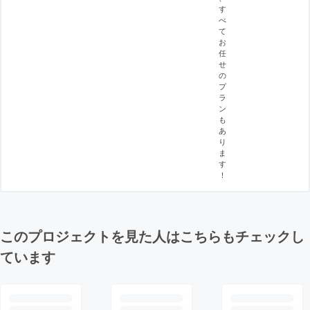
す
べ
て
お
任
せ
の
プ
ラ
ン
も
あ
り
ま
す
！
このプロジェクトを見た人はこちらもチェックし
ています