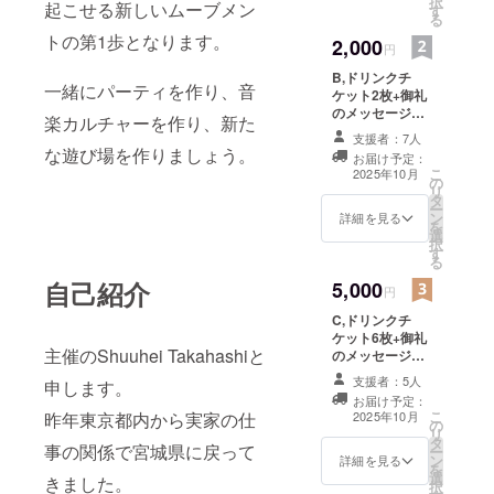
択
起こせる新しいムーブメン
す
る
トの第1歩となります。
2,000
円
B,ドリンクチ
一緒にパーティを作り、音
ケット2枚+御礼
のメッセージ
楽カルチャーを作り、新た
（2,000円）
支援者：7人
（注意事項） 事
な遊び場を作りましょう。
お届け予定：
前にお知らせで
こ
2025年10月
の
お送りするメー
リ
タ
ルで確認し、会
ー
ン
場でドリンクを
詳細を見る
を
選
引き換えとなり
択
す
ます。 お車運転
る
で来場の方は飲
自己紹介
5,000
酒は厳禁となり
円
ますのでソフト
C,ドリンクチ
ドリンクを選択
ケット6枚+御礼
ください。
主催のShuuhei Takahashiと
のメッセージ
（5,000円）
支援者：5人
申します。
（注意事項） 事
お届け予定：
前にお知らせで
こ
2025年10月
昨年東京都内から実家の仕
の
お送りするメー
リ
タ
ルで確認し、会
事の関係で宮城県に戻って
ー
ン
場でドリンクを
詳細を見る
を
選
引き換えとなり
きました。
択