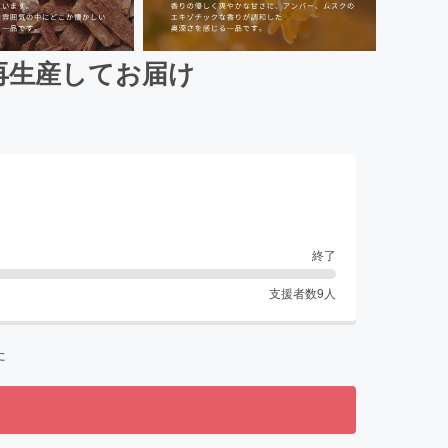
」を再生産してお届け
終了
支援者数
9
人
た