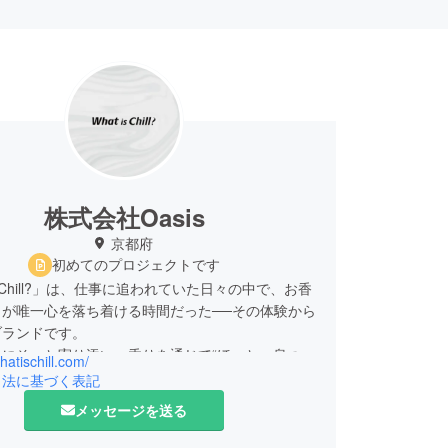
株式会社Oasis
京都府
初めてのプロジェクトです
is Chill?」は、仕事に追われていた日々の中で、お香
とが唯一心を落ち着ける時間だった──その体験から
ブランドです。
日にそっと寄り添い、香りを通じて“ほっと一息つけ
whatischill.com/
を届けたいという想いで立ち上げました。
引法に基づく表記
メッセージを送る