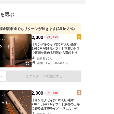
を選ぶ
標金額未達でもリターンが届きます
(All-in方式)
2,000
円
残り
295
【サンダルウッド(30本入り)通常
2,690円が25％オフ！】京都のお寺
で庭園を眺める時間から着想を得て
調香した、ウッディであたたかみの
支援者：5人
あるサンダルウッドのお香（30本入
お届け予定：2025年11月
り）。 バニラやムスクが重なり合
い、都会的でありながらどこか懐か
しさを感じる香りが特徴です。 今回
このリターンを選択する
る
のクラウドファンディングでは、通
常価格2,690円よりお得な2,000円で
先行販売いたします。 シンプルな日
常のひとときに、香りとともに自分
2,000
らしさを取り戻す時間をお楽しみく
円
残り
300
ださい。
【キンモクセイ(30本入り)通常
2,690円が25％オフ！】京都の山寺
に香る金木犀をイメージした、やさ
しく甘やかな香りのお香（30本入
支援者：0人