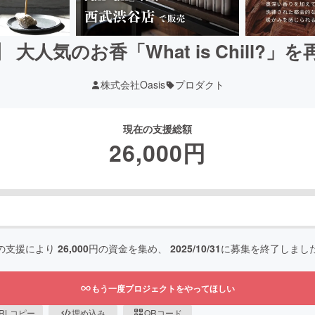
大人気のお香「What is Chill?
株式会社Oasis
プロダクト
現在の支援総額
26,000
円
の支援により
26,000
円の資金を集め、
2025/10/31
に募集を終了しまし
もう一度プロジェクトをやってほしい
RLコピー
埋め込み
QRコード