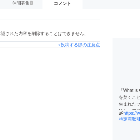
仲間募集
コメント
1
承認された内容を削除することはできません。
※投稿する際の注意点
「What 
を焚くこ
生まれた
忙しい毎
https://
る時間”
特定商取