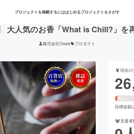
プロジェクトを掲載するには
はじめる
プロジェクトをさがす
大人気のお香「What is Chill?
株式会社Oasis
プロダクト
注目のリターン
注目の新着プロジェクト
募集終了が近いプロジェクト
も
現在の
音楽
舞台・パフォーマンス
26
ゲーム・サービス開発
フード・飲食店
2%
書籍・雑誌出版
アニメ・漫画
目標金額は1
支援者
チャレンジ
ビューティー・ヘルスケ
9