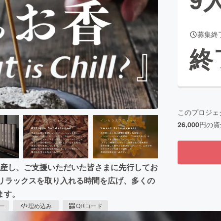
募集終
CAMPFIRE for Social Good
CAMPFIRE Creation
終
CAMPFIREふるさと納税
machi-ya
コミュニティ
このプロジェ
26,000
円の資
香を再生産し、ご支援いただいた皆さまに先行してお
常にリラックスを取り入れる時間を広げ、多くの
ます。
ピー
埋め込み
QRコード