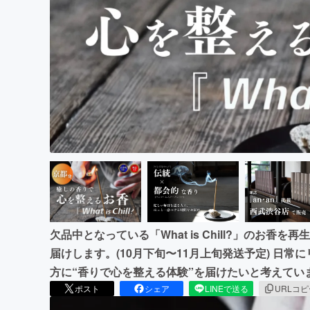
まちづくり・地域活性化
欠品中となっている「What is Chill?」のお
届けします。(10月下旬〜11月上旬発送予定) 日
方に“香りで心を整える体験”を届けたいと考えてい
ポスト
シェア
LINEで送る
URLコ