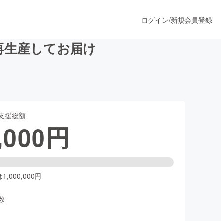
ログイン
/
新規会員登録
」を再生産してお届け
うすぐ公開されます
支援総額
プロダクト
,000
円
ファッション
スポーツ
,000,000円
数
ア
ソーシャルグッド
人