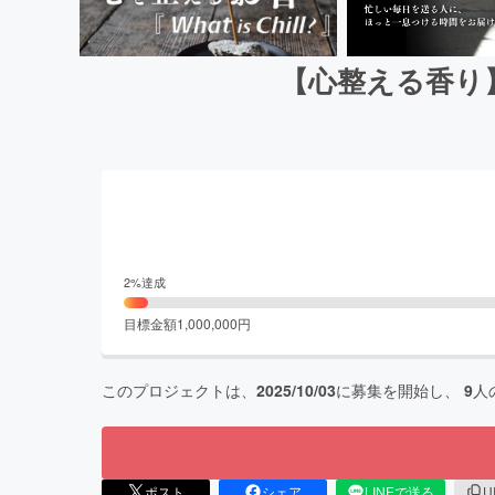
【心整える香り】 
2
%達成
目標金額
1,000,000
円
このプロジェクトは、
2025/10/03
に募集を開始し、
9
人
ポスト
シェア
LINEで送る
U