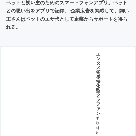
ペットと飼い主のためのスマートフォンアプリ。ペット
との思い出をアプリで記録。 企業広告を掲載して、飼い
主さんはペットのエサ代として企業からサポートを得ら
れる。
エ
ン
タ
メ
領
域
特
化
型
ク
ラ
フ
ァ
ン
手
数
料
0