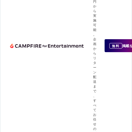
円
か
ら
実
施
可
能
。
企
画
掲載
無料
か
ら
リ
タ
ー
ン
配
送
ま
で
、
す
べ
て
お
任
せ
の