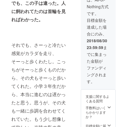
でも、この子は違った。人
りませ
Nothing方式
ん。見
に飼われてたのは首輪を見
ている
です。
だけで
ればわかった。
目標金額を
も結構
です。
達成した場
ただ、
合にのみ、
ご意見
や希望
2018/08/30
を伺い
それでも、さーっと冷たい
23:59:59
ま
議論し
た上で
感覚がカラダを走り、
でに集まっ
反映し
た金額が
そーっと歩くわたし。こっ
ていく
ことが
ファンディ
ちがそーっと歩くものだか
ありま
ングされま
す。こ
ら、その犬もそーっと歩い
のアプ
す。
リに可
てくれた。小学３年生だか
能性を
感じて
ら、本当に進むのは遅かっ
支援に関するよ
いただ
くある質問
たと思う。思うが、その犬
ける方
の参加
手数料はいく
も一緒に歩調を合わせてく
をお待
らかかります
ちして
か？
れていた。もう少し想像し
おりま
す。 以
目標金額に届