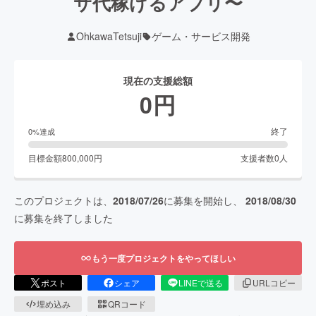
サ代稼げるアプリ〜
OhkawaTetsuji
ゲーム・サービス開発
現在の支援総額
0
円
終了
0
%達成
目標金額
800,000
円
支援者数
0
人
このプロジェクトは、
2018/07/26
に募集を開始し、
2018/08/30
に募集を終了しました
もう一度プロジェクトをやってほしい
ポスト
シェア
LINEで送る
URLコピー
埋め込み
QRコード