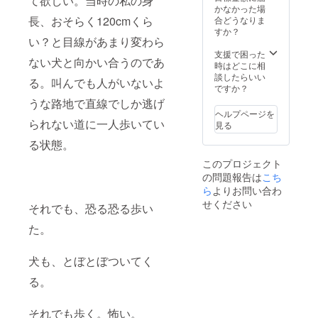
て欲しい。当時の私の身
下のリ
かなかった場
ターン
長、おそらく120cmくら
合どうなりま
もつき
すか？
い？と目線があまり変わら
ます。
・サン
支援で困った
ない犬と向かい合うのであ
クス
時はどこに相
メール
談したらいい
る。叫んでも人がいないよ
・年次
ですか？
報告
うな路地で直線でしか逃げ
メール
ヘルプページを
・活動
られない道に一人歩いてい
見る
報告
メール
る状態。
・レセ
このプロジェクト
プショ
の問題報告は
こち
ンへの
参加 ・
ら
よりお問い合わ
会員
せください
それでも、恐る恐る歩い
カード
発行
た。
犬も、とぼとぼついてく
る。
それでも歩く。怖い。