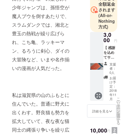
がいたもの
全額返金
少年ジャンプは、孫悟空が
されます
の離散。
(All-or-
魔人ブウを倒すあたりで、
2017年 : 悲
Nothing
しみの末、
スラムダンクでは、湘北と
方式)
まずは自分
豊玉の熱戦が繰り広げら
3,0
の手の届く
00
円
れ、こち亀、ラッキーマ
範囲のみの
【 感謝
仕事だけす
ン、るろうに剣心、ダイの
を込め
ると心機一
てサン
大冒険など、いまや名作揃
クス
転スター
支援
メール
いの漫画が人気だった。
者：
ト。第一弾
を送り
0人
のアプリリ
ます 】
お届
ただた
リースにこ
け予
だ、こ
定：
ぎつける。
のプロ
2018
私は滋賀県の山のふもとに
年11
<---- イマコ
ジェク
こ
月
トを応
の
コ
住んでいた。普通に野犬に
リ
援した
タ
ー
いとい
ン
詳細を見る
出くわす。野良猫も勢力を
を
う方。
選
択
リター
す
拡大していて、夜な夜な猫
る
ンは丁
寧な書
同士の縄張り争いを繰り広
10,000
円
いた