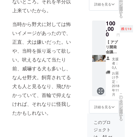
ないところ。それを半分以
ー
併設の
ン
詳細を見る
など拡大してい
を
レスト
選
く予定です。そ
上来ていたから。
択
ランで
す
の際の会員カー
る
食事会
ドになります。※
100
を開催
当時から野犬に対しては怖
どこまで実現で
しま
,00
きるかわからな
残り10
す。 ・
いイメージがあったので、
0
いですが、進ん
円
サンク
でいきます。 ・
正直、犬は嫌いだった。い
スメー
【 アプ
サンクスメール
ル ・年
リ開発
・年次報告メー
や、当時を振り返って欲し
次報告
会議へ
ル ・活動報告
メール
の参加
メール
い。吠えるなんて当たり
支援
・活動
のご招
者：
報告
待】 ア
0人
前、威嚇する犬も多いし、
メール
プリの
お届
・会員
機能開
なんせ野犬。飼育されてる
け予
カード
発や改
定：
犬も人と見るなり、飛びか
発行
善の打
2018
年11
ち合わ
こ
かっていて、首輪で抑えな
月
せにご
の
リ
招待し
タ
ければ、それなりに怪我し
ー
ます。
ン
詳細を見る
を
必ずし
選
たかもしれない。
択
も、
す
る
「発
このプロ
言」を
ジェクト
する必
要はあ
は、All-or-