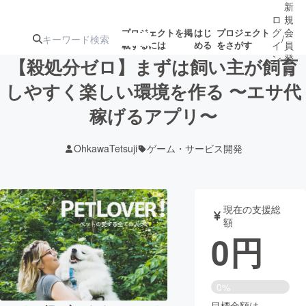
新
ロ
規
グ
会
プロジェクトを掲
はじ
プロジェクト
/
載するには
める
をさがす
イ
員
ン
登
【殺処分ゼロ】まずは飼い主が飼育
録
しやすく楽しい環境を作る 〜エサ代
稼げるアプリ〜
人気のプロ
注目のリ
注目の新着プロ
募集終了が近いプ
もうすぐ公開
ジェクト
ターン
ジェクト
ロジェクト
されます
OhkawaTetsuji
ゲーム・サービス開発
アート・写真
音楽
現在の支援総
テクノロジー・ガジェット
ゲーム・サ
額
0
円
映像・映画
書籍・雑誌
0%
ビジネス・起業
チャレンジ
目標金額は