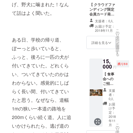
げ、野犬に噛まれた！なん
【 クラウドファ
メール
ンディング限定
をお送
て話はよく聞いた。
会員カード発行
りいた
】 このカードは
しま
支援者：0人
なにかの割引と
す。
お届け予定：
か特典はありま
こ
2018年11月
の
せん。ただ、
リ
タ
petlover が歩み
ある日、学校の帰り道、
ー
ン
だして資金がほ
詳細を見る
を
選
ぼ底を尽きかけ
ぼーっと歩いていると、
択
す
ているわたした
る
ふっと、後ろに一匹の犬が
ちを強く応援し
15,
ていただいた証
残り50
付いてきていた。どれくら
000
です。 今後、
円
petloverや私た
い、ついてきていたのかは
【 食事
ちがいかに成功
会への
し事業を成し遂
わからない。感覚的にしば
ご招待
げたとしても、
】 クラ
このカードを持
支援
らく長い間、付いてきてい
ウド
つ方々への感謝
者：
ファン
0人
たと思う。なぜなら、道幅
は忘れることな
ディン
く存在します。
お届
グを実
1mの狭い一本道の路地を
け予
を通じて得た収
施した
定：
益金で、ペット
200mくらい続く道。人に追
記念と
2018
のための公園や
年11
して、
カフェ、飼い主
こ
月
いかけられたら、逃げ道の
当社オ
の
さんと一緒に使
リ
フィス
タ
えるレストラン