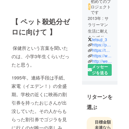
初めてのプ
ロジェクト
です
2013年 : サ
【 ペット殺処分ゼ
ラリーマン
ロに向けて 】
生活に耐え
きれずド
tetsuji_3
ロップアウ
https://petlover.app
保健所という言葉を聞いた
ト。ITや
https://twitter.com/tetsuji_3
https://www.facebook.com/profile.php?id=100018264214681
のは、小学3年生くらいだっ
WEBの制作
http://webteams.co.jp
会社をス
たと思う。
メッセー
タート。と
ジを送る
ころがどっ
1995年。連絡手段は手紙、
こい、24時
家電（イエデン！）の全盛
間耐久レー
期。学校の近くに映画の割
スかのごと
リターンを
く、仕事を
引券を持ったおじさんが出
選ぶ
こなし心身
没していた。その人からも
ともに疲労
らった割引券でゴジラを見
困憊。数名
目標金額
のメンバー
未達なら
に行くのが唯一の楽しみ。