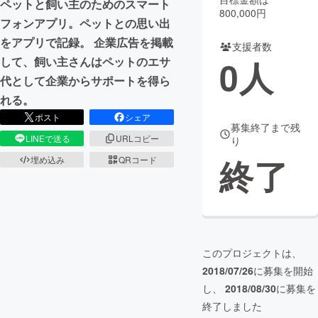
ペットと飼い主のためのスマート
800,000円
フォンアプリ。ペットとの思い出
まちづくり・地域活性化
をアプリで記録。 企業広告を掲載
支援者数
0
人
して、飼い主さんはペットのエサ
CAMPFIRE for Social Good
CAMPFIRE Creation
代として企業からサポートを得ら
CAMPFIREふるさと納税
machi-ya
コミュニティ
れる。
ポスト
シェア
募集終了まで残
LINEで送る
URLコピー
り
終了
埋め込み
QRコード
このプロジェクトは、
2018/07/26
に募集を開始
し、
2018/08/30
に募集を
終了しました