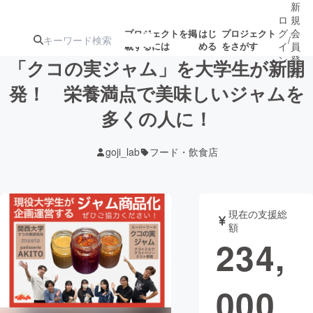
新
ロ
規
グ
会
プロジェクトを掲
はじ
プロジェクト
/
載するには
める
をさがす
イ
員
ン
登
「クコの実ジャム」を大学生が新開
録
発！ 栄養満点で美味しいジャムを
多くの人に！
人気のプロ
注目のリ
注目の新着プロ
募集終了が近いプ
もうすぐ公開
ジェクト
ターン
ジェクト
ロジェクト
されます
goji_lab
フード・飲食店
アート・写真
音楽
現在の支援総
テクノロジー・ガジェット
ゲーム・サ
額
234,
映像・映画
書籍・雑誌
000
ビジネス・起業
チャレンジ