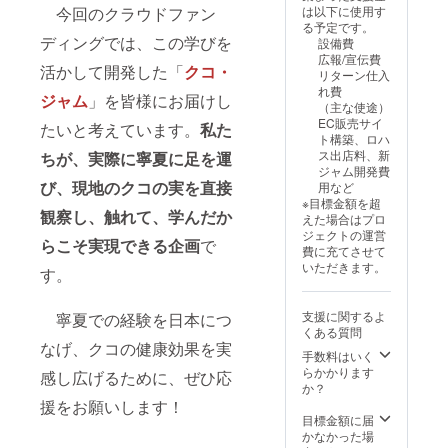
の実研
至急ク
クーポ
X
原産
実、は
今回のクラウドファン
は以下に使用す
究所の
コジャ
ン有効
25mm
地：中
ちみ
る予定です。
EC販売
ムが欲
期限：
・重
ディングでは、この学びを
国、そ
つ、レ
設備費
サイト
しい場
2026年
量：内
の他 ・
モン、
広報/宣伝費
が開設
合など
3月から
活かして開発した「
クコ・
容量 約
果実
寒天、
リターン仕入
（2026
には、
2026年
140g ・
（ラズ
香料 な
れ費
年3月予
ジャム
」を皆様にお届けし
１枚に
8月末ま
保存方
ベ
お、ク
（主な使途）
定）さ
つきク
で ・ク
法：開
リー、
コの実
EC販売サイ
たいと考えています。
私た
れた後
コの実
コの実
封後
イチ
ジャム
ト構築、ロハ
に、こ
ジャム
ジャム
は、冷
ゴ、ブ
です
ス出店料、新
ちが、実際に寧夏に足を運
のクー
１個と
につい
暗所に
ルーベ
が、既
ジャム開発費
ポン１
の交換
て・・
補完し
リー、
び、現地のクコの実を直接
に一定
用など
枚を
が可能
・ ・サ
てくだ
はちみ
数の在
※目標金額を超
使って
です
イズ：
観察し、触れて、学んだか
さい ・
つ）、
庫があ
えた場合はプロ
2000円
（注意
35mm
消費期
砂糖
るため
ジェクトの運営
相当の
事項な
らこそ実現できる企画
で
X
限もし
（国内
にリ
費に充てさせて
買い物
どは、
25mm
くは賞
製
ターン
いただきます。
す。
に利用
クーポ
・重
味期
造）、
は必ず
できま
ンの裏
量：内
限：製
クコの
履行さ
す。サ
面に詳
容量 約
造日か
実、は
れま
支援に関するよ
寧夏での経験を日本につ
イトの
細に記
140g ・
ら約
ちみ
す。ご
くある質問
開設が
載され
保存方
８ヶ月
つ、レ
なげ、クコの健康効果を実
安心く
遅れた
ていま
手数料はいく
法：開
・原材
モン、
ださ
場合、
す）
らかかります
封後
料、主
感し広げるために、ぜひ応
寒天、
い。
至急ク
クーポ
か？
は、冷
原料の
香料 な
コジャ
ン有効
援をお願いします！
暗所に
原産
お、ク
ムが欲
期限：
目標金額に届
補完し
地：中
コの実
しい場
2026年
かなかった場
てくだ
国、そ
ジャム