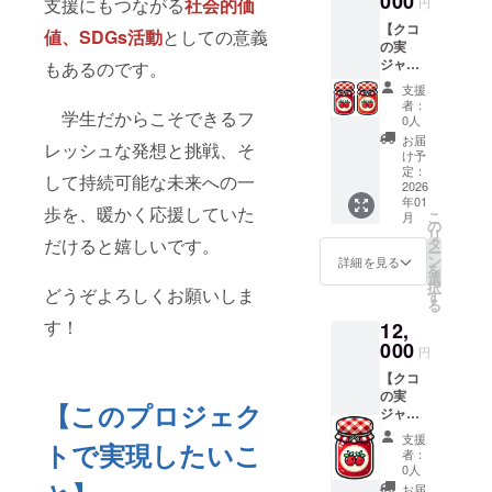
000
砂糖
支援にもつながる
社会的価
れま
円
す。 ・
れた後
（国内
す。ご
【クコ
サイ
に、こ
値、SDGs活動
としての意義
製
安心く
の実
ズ：
のクー
造）、
ださ
ジャ
もあるのです。
35mm
ポンを
クコの
い。
ム・
X
使って
実、は
支援
クーポ
25mm
2000円
ちみ
者：
学生だからこそできるフ
ン１枚
・重
相当の
0人
つ、レ
＋ クコ
量：内
買い物
モン、
お届
レッシュな発想と挑戦、そ
の実
容量 約
に利用
け予
寒天、
ジャム
140g ・
定：
できま
香料 な
して持続可能な未来への一
２個】
2026
保存方
す。サ
お、ク
年01
クコの
法：開
イトの
歩を、暖かく応援していた
コの実
こ
月
実ジャ
封後
の
開設が
ジャム
リ
ム・
は、冷
だけると嬉しいです。
タ
遅れた
です
ー
クーポ
暗所に
ン
場合、
詳細を見る
が、既
を
ン
補完し
選
至急ク
に一定
択
どうぞよろしくお願いしま
（2000
てくだ
す
コジャ
数の在
る
円分）
さい ・
ムが欲
庫があ
す！
12,
１枚
消費期
しい場
るため
と、ク
000
限もし
合など
にリ
円
コ・ベ
くは賞
には、
ターン
【クコ
リー
味期
クコの
は必ず
の実
ジャム
限：製
実ジャ
履行さ
【このプロジェク
ジャ
１個、
造日か
ム１個
れま
ム・
クコレ
ら約
との交
す。ご
支援
トで実現したいこ
クーポ
モン
８ヶ月
換が可
者：
安心く
ン２枚
ジャム
・原材
0人
能です
ださ
＋ クコ
１個を
料、主
（注意
お届