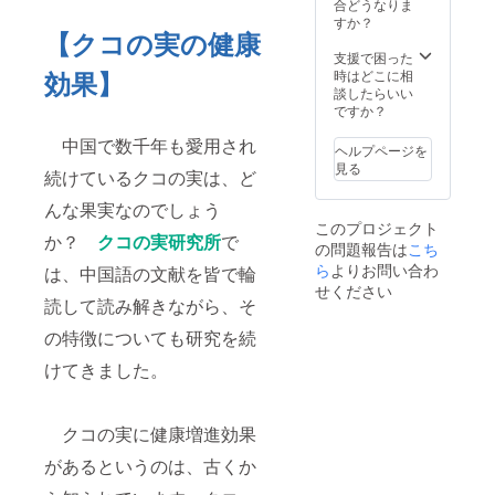
合など
3月から
合どうなりま
さい ・
の他 ・
です
には、
2026年
すか？
消費期
果実
が、既
【クコの実の健康
１枚に
8月末ま
限もし
（ラズ
に一定
つきク
で ・ク
支援で困った
くは賞
ベ
数の在
コの実
コの実
効果】
時はどこに相
味期
リー、
庫があ
ジャム
ジャム
談したらいい
限：製
イチ
るため
１個と
につい
ですか？
造日か
ゴ、ブ
にリ
の交換
て・・
ら約
ルーベ
ターン
が可能
中国で数千年も愛用され
・ ・サ
８ヶ月
リー、
ヘルプページを
は必ず
です
イズ：
・原材
はちみ
見る
履行さ
続けているクコの実は、ど
（注意
35mm
料、主
つ）、
れま
事項な
X
原料の
砂糖
す。ご
んな果実なのでしょう
どは、
25mm
原産
（国内
安心く
このプロジェクト
クーポ
・重
地：中
製
か？
クコの実研究所
で
ださ
の問題報告は
ンの裏
こち
量：内
国、そ
造）、
い。
面に詳
容量 約
ら
よりお問い合わ
の他 ・
は、中国語の文献を皆で輪
クコの
細に記
140g ・
果実
せください
実、は
載され
読して読み解きながら、そ
保存方
（ラズ
ちみ
ていま
法：開
ベ
つ、レ
の特徴についても研究を続
す）
封後
リー、
モン、
クーポ
は、冷
イチ
寒天、
けてきました。
ン有効
暗所に
ゴ、ブ
香料 な
期限：
補完し
ルーベ
お、ク
2026年
てくだ
リー、
コの実
3月から
さい ・
はちみ
クコの実に健康増進効果
ジャム
2026年
消費期
つ）、
です
8月末ま
限もし
があるというのは、古くか
砂糖
が、既
で ・ク
くは賞
（国内
に一定