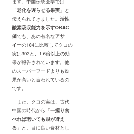
香料 な
ます。中国伝統医学では
お、ク
「
老化を遅らせる果実
」と
コの実
ジャム
伝えられてきました。
活性
です
が、既
酸素吸収能力を示すORAC
に一定
数の在
値
でも、あの有名な
アサ
庫があ
るため
イー
の184に比較してクコの
にリ
実は303と、1.6倍以上の効
ターン
は必ず
果が報告されています。他
履行さ
れま
のスーパーフードよりも効
す。ご
安心く
果が高いと言われているの
ださ
い。
です。
また、クコの実は、古代
中国の時代から「
一握り食
べれば老いても眼が冴え
る
」と、目に良い食材とし