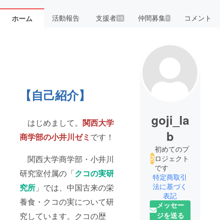
活動報告
支援者
仲間募集
コメント
ホーム
15
1
【自己紹介】
goji_la
はじめまして。
関西大学
b
商学部の小井川ゼミ
です！
初めてのプ
関西大学商学部・小井川
ロジェクト
です
研究室付属の「
クコの実研
特定商取引
法に基づく
究所
」では、中国古来の栄
表記
養食・クコの実について研
メッセー
究しています。クコの歴
ジを送る