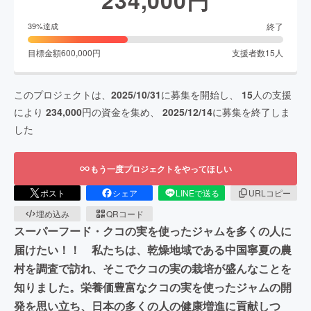
終了
39
%達成
目標金額
600,000
円
支援者数
15
人
このプロジェクトは、
2025/10/31
に募集を開始し、
15
人の支援
により
234,000
円の資金を集め、
2025/12/14
に募集を終了しま
した
もう一度プロジェクトをやってほしい
ポスト
シェア
LINEで送る
URLコピー
埋め込み
QRコード
スーパーフード・クコの実を使ったジャムを多くの人に
届けたい！！ 私たちは、乾燥地域である中国寧夏の農
村を調査で訪れ、そこでクコの実の栽培が盛んなことを
知りました。栄養価豊富なクコの実を使ったジャムの開
発を思い立ち、日本の多くの人の健康増進に貢献しつ