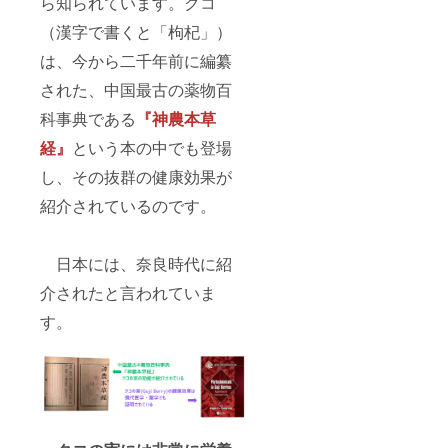
ら知られています。クコ
コの実
味期
製
数の在
ジャム
限：製
造）、
庫があ
（漢字で書くと「枸杞」）
につい
造日か
クコの
るため
て・・
ら約
実、は
にリ
は、今から二千年前に編纂
・ ・サ
８ヶ月
ちみ
ターン
イズ：
・原材
つ、レ
は必ず
された、中国最古の薬物百
35mm
料、主
モン、
履行さ
X
原料の
科事典である
『神農本草
寒天、
れま
25mm
原産
香料 な
す。ご
・重
経』
という本の中でも登場
地：中
お、ク
安心く
量：内
国、そ
コの実
ださ
し、その抜群の健康効果が
容量 約
の他 ・
ジャム
い。
140g ・
果実
です
紹介されているのです。
保存方
（ラズ
が、既
法：開
ベ
に一定
封後
リー、
数の在
は、冷
イチ
庫があ
日本には、奈良時代に紹
暗所に
ゴ、ブ
るため
補完し
介されたと言われていま
ルーベ
にリ
てくだ
リー、
ターン
す。
さい ・
はちみ
は必ず
消費期
つ）、
履行さ
限もし
砂糖
れま
くは賞
（国内
す。ご
味期
製
安心く
限：製
造）、
ださ
造日か
クコの
い。
ら約
実、は