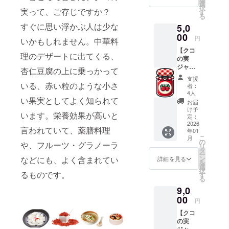
選
（2026年3月予
択
実って、ご存じですか？
す
定）された後
る
に、このクーポ
すぐに思い浮かぶ人は少な
5,0
ンを使って2000
00
円相当の買い物
円
いかもしれません。中華料
に利用できま
【クコ
す。サイトの開
理のデザートに出てくる、
の実
設が遅れた場
ジャ
杏仁豆腐の上に乗っかって
合、至急クコ
ム １
ジャムが欲しい
支援
個】 ク
いる、赤い粒のような小さ
場合などには、
者：
コ・ベ
4人
クコの実ジャム
い果実としてよく知られて
リー
１個との交換が
お届
ジャム
け予
可能です（注意
います。栄養効果が高いと
１個を
定：
事項などは、
郵送い
2026
クーポンの裏面
言われていて、薬膳料理
年01
たしま
に詳細に記載さ
こ
月
す。 ・
の
れています）
や、フルーツ・グラノーラ
リ
サイ
タ
クーポン有効期
ー
ズ：
ン
などにも、よく含まれてい
詳細を見る
限：2026年3月
を
35mm
選
から2026年8月
択
X
るものです。
す
末まで なお、ク
る
25mm
コの実ジャムで
9,0
・重
すが、既に一定
量：内
00
数の在庫がある
円
容量 約
ためにリターン
【クコ
140g ・
は必ず履行され
の実
保存方
ます。ご安心く