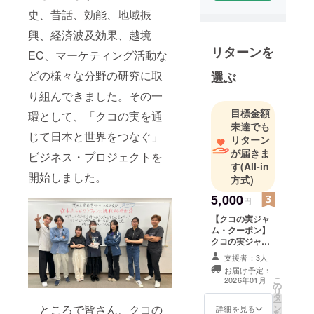
史、昔話、効能、地域振
興、経済波及効果、越境
リターンを
EC、マーケティング活動な
どの様々な分野の研究に取
選ぶ
り組んできました。その一
目標金額
環として、「クコの実を通
未達でも
じて日本と世界をつなぐ」
リターン
が届きま
ビジネス・プロジェクトを
す
(All-in
開始しました。
方式)
5,000
円
【クコの実ジャ
ム・クーポン】
クコの実ジャ
ム・クーポン
支援者：3人
（2000円分）１
お届け予定：
枚を提供しま
こ
2026年01月
の
す。 クコの実研
リ
タ
究所のEC販売サ
ー
ところで皆さん、クコの
ン
イトが開設
詳細を見る
を