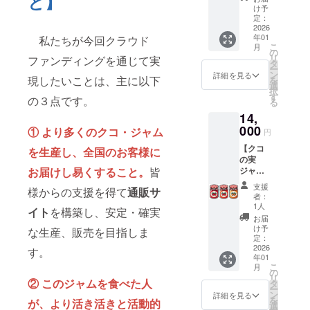
と】
い。
の実
郵送い
原料の
け予
事項な
ジャム
たしま
定：
原産
どは、
１個】
2026
す。 ・
地：中
クーポ
年01
私たちが今回クラウド
クコの
クーポ
国、そ
ンの裏
こ
月
実ジャ
ンにつ
の
の他 ・
面に詳
リ
ファンディングを通じて実
ム・
い
タ
果実
細に記
ー
クーポ
て・・
ン
（ラズ
詳細を見る
載され
現したいことは、主に以下
を
ン
・クコ
選
ベ
ていま
択
（2000
の実研
す
リー、
す）
の３点です。
る
円分）
究所の
イチ
クーポ
14,
２枚
EC販売
ゴ、ブ
ン有効
と、ク
000
サイト
① より多くのクコ・ジャム
ルーベ
期限：
円
コ・ベ
が開設
リー、
2026年
【クコ
リー
を生産し、全国のお客様に
（2026
はちみ
3月から
の実
ジャム
年3月予
つ）、
2026年
お届けし易くすること。
皆
ジャ
１個を
定）さ
砂糖
8月末ま
ム・
郵送い
れた後
（国内
で ・ク
支援
様からの支援を得て
通販サ
クーポ
たしま
に、こ
製
者：
コの実
ン１枚
す。 ・
のクー
1人
造）、
ジャム
イト
を構築し、安定・確実
＋ クコ
クーポ
ポンを
クコの
お届
につい
の実
ンにつ
使って
け予
実、は
な生産、販売を目指しま
て・・
ジャム3
い
定：
2000円
ちみ
・ ・サ
個】 ク
2026
て・・
す。
相当の
つ、レ
イズ：
年01
コの実
・クコ
買い物
モン、
35mm
こ
月
ジャ
の実研
の
に利用
寒天、
X
リ
ム・
② このジャムを食べた人
究所の
タ
できま
香料
25mm
ー
クーポ
EC販売
ン
す。サ
詳細を見る
なお、
・重
を
が、より活き活きと活動的
ン
サイト
選
イトの
クコの
量：内