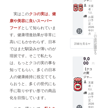
ジャ
法：開
ださい。
ム ２
封後
支援
個】 ク
は、冷
者：
コ・ベ
暗所に
1人
実はこの
クコの実は、健
リー
補完し
お届
ジャム
てくだ
康や美容に良い
スーパー
け予
１個、
さい ・
定：
フード
として知られていま
クコレ
2026
消費期
年01
モン
限もし
こ
月
す。健康増進効果が非常に
ジャム
くは賞
の
リ
１個を
味期
タ
高いにもかかわらず、日本
ー
郵送い
限：製
ン
詳細を見る
を
たしま
造日か
選
ではまだ馴染みが薄いのが
択
す。 ・
ら約
す
る
サイ
８ヶ月
現状です。そこで私たち
9,0
ズ：
・原材
35mm
は、もっとクコの実の事を
00
料、主
円
X
原料の
知ってもらい、多くの日本
【クコ
25mm
原産
の実
・重
地：中
人の健康維持に役立てても
ジャ
量：内
国、そ
ム・
容量 約
の他 ・
支援
らおうと、多くの世代にも
クーポ
140g ・
果実
者：
ン１枚
保存方
（ラズ
0人
手に取りやすい形での商品
＋ クコ
法：開
ベ
お届
の実
封後
化を目指しています。
リー、
け予
ジャム
は、冷
定：
イチ
１個】
2026
暗所に
ゴ、ブ
年01
クコの