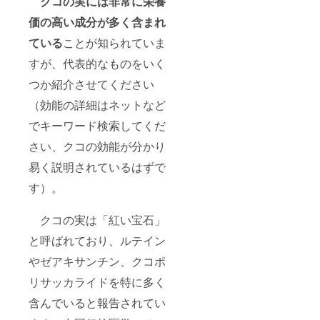
クコの実には非常に栄養
８ヶ月
ちみ
・原材
つ、レ
価の高い成分が多く含まれ
料、主
モン、
原料の
寒天、
ている
ことが知られていま
原産
香料 な
地：中
お、ク
すが、代表的なものをいく
国、そ
コの実
の他 ・
ジャム
つか紹介させてください
果実
です
（効能の詳細はネットなど
（ラズ
が、既
ベ
に一定
でキーワード検索してくだ
リー、
数の在
イチ
庫があ
さい、クコの効能が分かり
ゴ、ブ
るため
ルーベ
にリ
易く説明されているはずで
リー、
ターン
はちみ
は必ず
す）。
つ）、
履行さ
砂糖
れま
（国内
クコの実は「紅い宝石」
す。ご
製
安心く
と呼ばれており、ルテイン
造）、
ださ
クコの
い。
やゼアキサンチン、クコポ
実、は
ちみ
リサッカライドを特に多く
つ、レ
モン、
含んでいると報告されてい
寒天、