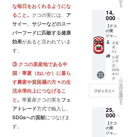
択
（2000
が開設
す
開設が
実ジャ
容量 約
な毎日をおくれるようにな
る
円分）
（2026
遅れた
ムです
140g ・
14,
１枚
年3月予
場合、
が、既
ること。
クコの実には、
ア
保存方
と、ク
000
定）さ
至急ク
に一定
円
法：開
コ・ベ
れた後
コジャ
サイー、サジーなどのスー
数の在
封後
【クコ
リー
に、こ
ムが欲
庫があ
は、冷
の実
ジャム
パーフードに匹敵する健康
のクー
しい場
るため
暗所に
ジャ
１個、
ポン１
合など
にリ
補完し
ム・
効果
があると言われていま
クコレ
枚を
には、
ターン
支援
てくだ
クーポ
モン
使って
クコの
者：
は必ず
さい ・
す。
ン３枚
ジャム
2000円
0人
実ジャ
履行さ
消費期
＋ クコ
１個、
相当の
ム１個
お届
れま
限もし
の実
クコミ
買い物
け予
との交
す。ご
くは賞
③ クコの原産地である中
ジャム
ルク
定：
に利用
換が可
安心く
味期
１個】
2026
ジャム
できま
能です
国・寧夏（ねいか）に暮ら
ださ
限：製
年01
クコの
１個を
す。サ
（注意
い。
造日か
こ
月
実ジャ
郵送い
の
イトの
す農家や貧困層の方々の生
事項な
ら約
リ
ム・
たしま
タ
開設が
どは、
８ヶ月
ー
クーポ
活水準向上につなげるこ
す。 ・
ン
遅れた
詳細を見る
クーポ
・原材
を
ン
クーポ
選
場合、
ンの裏
料、主
択
と。
寧夏産クコの実を
フェ
（2000
ンにつ
す
至急ク
面に詳
原料の
る
円分）
い
コジャ
細に記
原産
アトレード
方式で輸入し、
25,
３枚
て・・
ムが欲
載され
地：中
と、ク
000
・クコ
しい場
ていま
円
SDGsへの貢献
につなげま
国、そ
コ・ベ
の実研
合など
す）
の他 ・
【クコ
リー
究所の
には、
す。
クーポ
果実
の実
ジャム
EC販売
１枚に
ン有効
（ラズ
ジャ
１個を
サイト
つきク
期限：
ベ