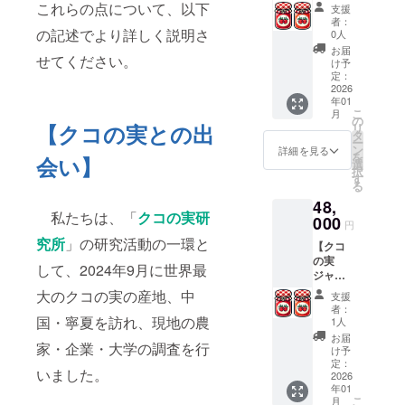
ム・
郵送い
が開設
これらの点について、以下
コの実
2026年
支援
リー、
クーポ
たしま
（2026
ジャム
者：
3月から
イチ
ン6枚
の記述でより詳しく説明さ
す。 ・
年3月予
0人
１個と
2026年
ゴ、ブ
＋ クコ
クーポ
定）さ
の交換
お届
8月末ま
ルーベ
せてください。
の実
ンにつ
れた後
け予
が可能
で ・ク
リー、
ジャム2
い
定：
に、こ
です
コの実
はちみ
個】 ク
2026
て・・
のクー
（注意
ジャム
つ）、
年01
コの実
・クコ
ポンを
事項な
につい
こ
砂糖
月
ジャ
の実研
の
使って
どは、
て・・
【クコの実との出
リ
（国内
ム・
究所の
タ
2000円
クーポ
・ ・サ
ー
製
クーポ
EC販売
ン
相当の
詳細を見る
ンの裏
イズ：
を
造）、
会い】
ン
サイト
選
買い物
面に詳
35mm
択
クコの
（2000
が開設
す
に利用
細に記
X
る
実、は
円分）
（2026
できま
載され
25mm
ちみ
48,
６枚
年3月予
す。サ
ていま
・重
私たちは、「
クコの実研
つ、レ
と、ク
000
定）さ
イトの
す）
円
量：内
モン、
コ・ベ
れた後
開設が
クーポ
容量 約
究所
」の研究活動の一環と
寒天、
【クコ
リー
に、こ
遅れた
ン有効
140g ・
香料 な
の実
ジャム
のクー
場合、
して、2024年9月に世界最
期限：
保存方
お、ク
ジャ
１個、
ポン１
至急ク
2026年
法：開
コの実
ム・
クコレ
枚を
大のクコの実の産地、中
コジャ
3月から
支援
封後
ジャム
クーポ
モン
使って
ムが欲
者：
2026年
は、冷
です
ン12枚
国・寧夏を訪れ、現地の農
ジャム
2000円
1人
しい場
8月末ま
暗所に
が、既
＋ クコ
１個を
相当の
合など
お届
で ・ク
補完し
に一定
家・企業・大学の調査を行
の実
郵送い
買い物
け予
には、
コの実
てくだ
数の在
ジャム
たしま
定：
に利用
クコの
ジャム
さい ・
いました。
庫があ
４個】
2026
す。 ・
できま
実ジャ
につい
消費期
るため
年01
クコの
クーポ
す。サ
ム１個
て・・
限もし
こ
月
にリ