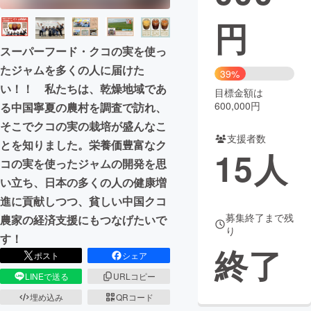
円
まちづくり・地域活性化
スーパーフード・クコの実を使っ
たジャムを多くの人に届けた
CAMPFIRE for Social Good
CAMPFIRE Creation
39%
い！！ 私たちは、乾燥地域であ
CAMPFIREふるさと納税
machi-ya
コミュニティ
目標金額は
600,000円
る中国寧夏の農村を調査で訪れ、
そこでクコの実の栽培が盛んなこ
支援者数
とを知りました。栄養価豊富なク
15
人
コの実を使ったジャムの開発を思
い立ち、日本の多くの人の健康増
進に貢献しつつ、貧しい中国クコ
募集終了まで残
農家の経済支援にもつなげたいで
り
す！
終了
ポスト
シェア
LINEで送る
URLコピー
埋め込み
QRコード