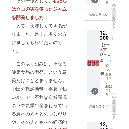
その一環として、
私たち
補完し
ルーベ
こ
月
実ジャ
てくだ
の
リー、
リ
はクコの実を使ったジャム
ム・
さい ・
タ
はちみ
ー
クーポ
消費期
ン
つ）、
詳細を見る
を開発しました！
を
ン
限もし
選
砂糖
択
（2000
くは賞
す
（国内
とても美味しくできあが
る
円分）
味期
製
12,
１枚
限：製
造）、
りました。是非、多くの方
と、ク
000
造日か
クコの
円
コ・ベ
に食してもらいたいので
ら約
実、は
【クコ
リー
８ヶ月
ちみ
の実
す。
ジャム
・原材
つ、レ
ジャ
１個を
料、主
モン、
ム ３
郵送い
原料の
寒天、
支援
この取り組みは、単なる
個】 ク
たしま
原産
香料 な
者：
コベ
す。 ・
地：中
5人
お、ク
健康食品の開発、という意
リー
クーポ
国、そ
コの実
お届
ジャム
ンにつ
の他 ・
け予
ジャム
義だけにとどまりません。
１個、
い
定：
果実
です
クコレ
2026
て・・
（ラズ
中国の乾燥地帯・寧夏（ね
が、既
年01
モン
・クコ
ベ
に一定
こ
月
ジャム
いか）で、不利な自然環境
の実研
の
リー、
数の在
リ
１個、
究所の
タ
イチ
庫があ
ー
の下で農業生産を行ってい
クコミ
EC販売
ン
ゴ、ブ
詳細を見る
るため
を
ルク
サイト
選
ルーベ
にリ
択
る農村の方々とのつながり
ジャム
が開設
す
リー、
ターン
る
１個を
（2026
はちみ
は必ず
や、その人たちへの経済的
12,
郵送い
年3月予
つ）、
履行さ
たしま
定）さ