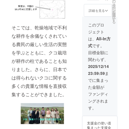
実ジャ
ンにつ
の
イトの
との交
・ ・サ
くは賞
リ
ターン
ム・
い
タ
開設が
換が可
イズ：
味期
ー
は必ず
クーポ
て・・
ン
遅れた
詳細を見る
能です
35mm
限：製
を
履行さ
ン
・クコ
選
場合、
（注意
X
造日か
択
れま
（2000
の実研
す
至急ク
事項な
25mm
ら約
る
す。ご
円分）
究所の
コジャ
このプロ
どは、
・重
８ヶ月
そこでは、乾燥地域で不利
安心く
12枚
EC販売
ムが欲
クーポ
量：内
・原材
ジェクト
ださ
と、ク
サイト
しい場
ンの裏
容量 約
な耕作を余儀なくされてい
料、主
い。
コ・ベ
が開設
合など
は、
All-In方
面に詳
140g ・
原料の
リー
（2026
には、
細に記
る農民の厳しい生活の実態
保存方
原産
式
です。
ジャム
年3月予
１枚に
載され
法：開
地：中
２個、
定）さ
を学ぶとともに、クコ栽培
つきク
目標金額に
ていま
封後
国、そ
クコレ
れた後
コの実
す）
は、冷
の他 ・
関わらず、
モン
が耕作の柱であることも知
に、こ
ジャム
クーポ
暗所に
果実
ジャム
のクー
１個と
2025/12/14
ン有効
補完し
（ラズ
りました。さらに、日本で
１個、
ポン１
の交換
期限：
てくだ
ベ
23:59:59
ま
クコミ
枚を
が可能
2026年
さい ・
リー、
は得られないクコに関する
ルク
使って
です
でに集まっ
3月から
消費期
イチ
ジャム
2000円
（注意
2026年
多くの貴重な情報を直接収
限もし
ゴ、ブ
た金額が
１個を
相当の
事項な
8月末ま
くは賞
ルーベ
郵送い
買い物
どは、
集することができました。
ファンディ
で ・ク
味期
リー、
たしま
に利用
クーポ
コの実
限：製
はちみ
ングされま
す。 ・
できま
ンの裏
ジャム
造日か
つ）、
クーポ
す。サ
面に詳
す。
につい
ら約
砂糖
ンにつ
イトの
細に記
て・・
８ヶ月
（国内
い
開設が
載され
・ ・サ
・原材
製
て・・
遅れた
ていま
イズ：
料、主
造）、
支援金の使い道
・クコ
場合、
す）
35mm
原料の
クコの
集まった支援金