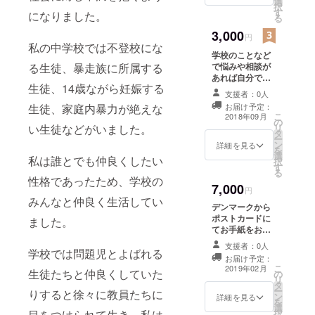
選
択
す
になりました。
る
3,000
円
私の中学校では不登校にな
学校のことなど
る生徒、暴走族に所属する
で悩みや相談が
あれば自分でよ
生徒、14歳ながら妊娠する
ければスカイプ
支援者：0人
通話で対応させ
生徒、家庭内暴力が絶えな
お届け予定：
て頂きます。
こ
2018年09月
の
（30分程度）
い生徒などがいました。
リ
タ
ー
ン
詳細を見る
を
選
私は誰とでも仲良くしたい
択
す
る
性格であったため、学校の
7,000
円
みんなと仲良く生活してい
デンマークから
ポストカードに
ました。
てお手紙をお送
りさせて頂きま
支援者：0人
学校では問題児とよばれる
す。
お届け予定：
こ
2019年02月
生徒たちと仲良くしていた
の
リ
タ
ー
りすると徐々に教員たちに
ン
詳細を見る
を
選
目をつけられて生き、私は
択