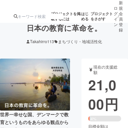
新
ロ
規
グ
会
プロジェクトを掲
はじ
プロジェクト
/
載するには
める
をさがす
イ
員
ン
登
日本の教育に革命を。
録
Takahirro113
まちづくり・地域活性化
人気のプロ
注目のリ
注目の新着プロ
募集終了が近いプ
もうすぐ公開
ジェクト
ターン
ジェクト
ロジェクト
されます
現在の支援総
額
アート・写真
音楽
21,0
テクノロジー・ガジェット
ゲーム・サ
00
円
映像・映画
書籍・雑誌
世界一幸せな国、デンマークで教
4%
育というものをあらゆる観点から
ビジネス・起業
チャレンジ
目標金額は