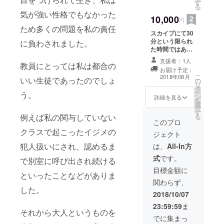
す
る
気が強い性格でもなかった
10,000
円
ため多くの問題を私の責任
スカイプにて30
分という限られ
に負わされました。
た時間ではあり
ますが英語の授
支援者：1人
教員にとっては私は都合の
業をさせて頂き
お届け予定：
ます。 受験英語
こ
2018年08月
いい生徒であったのでしょ
の
で、偏差値30台
リ
タ
から60台後半程
ー
う。
ン
度にあげるので
詳細を見る
を
選
あれば、どんな
択
す
に勉強が苦手で
例えば私の関与していない
る
もプロセスを間
このプロ
違えず努力すれ
クラスで起こったイジメの
ジェクト
ば、必ず実現で
犯人扱いにされ、認めるま
きます。自分が
は、
All-In方
そうでした。
式
です。
で別室に呼び出され続ける
目標金額に
といったことなどがありま
関わらず、
した。
2018/10/07
23:59:59
ま
それから大人というものを
でに集まっ