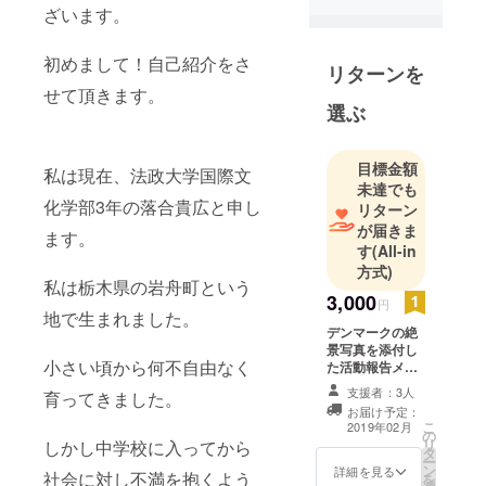
ざいます。
初めまして！自己紹介をさ
リターンを
せて頂きます。
選ぶ
目標金額
私は現在、法政大学国際文
未達でも
化学部3年の落合貴広と申し
リターン
が届きま
ます。
す
(All-in
方式)
私は栃木県の岩舟町という
3,000
円
地で生まれました。
デンマークの絶
景写真を添付し
小さい頃から何不自由なく
た活動報告メー
ルを送信させて
支援者：3人
育ってきました。
頂きます。
お届け予定：
こ
2019年02月
の
リ
しかし中学校に入ってから
タ
ー
ン
詳細を見る
社会に対し不満を抱くよう
を