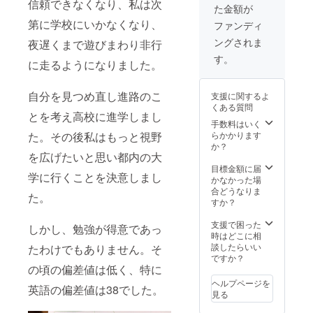
信頼できなくなり、私は次
た金額が
第に学校にいかなくなり、
ファンディ
ングされま
夜遅くまで遊びまわり非行
す。
に走るようになりました。
自分を見つめ直し進路のこ
支援に関するよ
くある質問
とを考え高校に進学しまし
手数料はいく
た。その後私はもっと視野
らかかります
か？
を広げたいと思い都内の大
目標金額に届
学に行くことを決意しまし
かなかった場
合どうなりま
た。
すか？
支援で困った
しかし、勉強が得意であっ
時はどこに相
談したらいい
たわけでもありません。そ
ですか？
の頃の偏差値は低く、特に
ヘルプページを
英語の偏差値は38でした。
見る