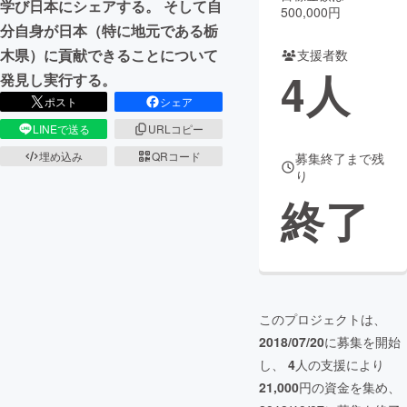
学び日本にシェアする。 そして自
500,000円
分自身が日本（特に地元である栃
まちづくり・地域活性化
木県）に貢献できることについて
支援者数
4
人
発見し実行する。
CAMPFIRE for Social Good
CAMPFIRE Creation
ポスト
シェア
CAMPFIREふるさと納税
machi-ya
コミュニティ
LINEで送る
URLコピー
埋め込み
QRコード
募集終了まで残
り
終了
このプロジェクトは、
2018/07/20
に募集を開始
し、
4
人の支援により
21,000
円の資金を集め、