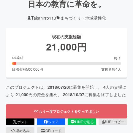
日本の教育に革命を。
Takahirro113
まちづくり・地域活性化
現在の支援総額
21,000
円
終了
4
%達成
目標金額
500,000
円
支援者数
4
人
このプロジェクトは、
2018/07/20
に募集を開始し、
4
人の支援に
より
21,000
円の資金を集め、
2018/10/07
に募集を終了しました
もう一度プロジェクトをやってほしい
ポスト
シェア
LINEで送る
URLコピー
埋め込み
QRコード