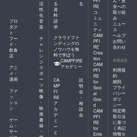
PFI
ん・安
活
る
る
RE
全への
性
資
コ
取り組
化
料
ミュ
み
プロ
音
請
ニ
ニュー
ダク
楽
求
ティ
ス
ト
CAM
ヘルプ
クラウドファ
フー
チ
PFI
お問い
ンディングの
ド・
ャ
RE
合わせ
ノウハウを無
飲食
レ
Crea
料で学ぼう
店
ン
tion
各種規定
CAMPFIRE
ジ
CAM
アカデミー
アニ
ス
利用規
PFI
メ・
ポ
約
RE
漫画
ー
CA
説
細則
for
ツ
MP
明
プライ
Soci
ファ
映
FI
会
バシー
al
ッ
像
RE
・
ポリ
Goo
ショ
・
ア
相
シー
d
ン
映
カ
談
特定商
CAM
画
デ
会
取引法
PFI
ゲー
書
ミ
に基づ
RE
ム・
籍
ー
く表記
for
サー
・
と
情報セ
Ente
ビス
雑