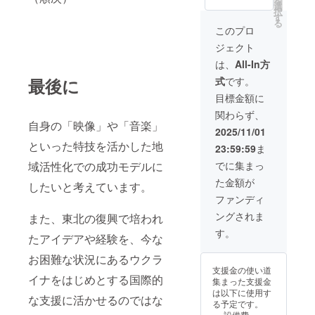
を
選
にて上映を実施
択
す
いたします。 上
る
映内容は、建物
このプロ
や地域の特性・
ジェクト
ご希望のテーマ
などをお伺いし
は、
All-In方
ながら、支援者
最後に
式
です。
様と打合せのう
え決定いたしま
目標金額に
す。 （屋外・屋
関わらず、
内問わず、投影
自身の「映像」や「音楽」
環境に応じた機
2025/11/01
材・構成を提案
といった特技を活かした地
23:59:59
ま
いたします）
【実施時期】
域活性化での成功モデルに
でに集まっ
2026年1月〜3月
た金額が
したいと考えています。
の間で調整し、
支援者様と相談
ファンディ
のうえ決定いた
ングされま
また、東北の復興で培われ
します。 【場
所】 支援者様ご
す。
たアイデアや経験を、今な
指定の場所（日
本国内） ※会場
お困難な状況にあるウクラ
条件や電源・設
支援金の使い道
置環境などは事
イナをはじめとする国際的
集まった支援金
前に確認のうえ
は以下に使用す
な支援に活かせるのではな
実施いたしま
る予定です。
す。 【費用につ
設備費