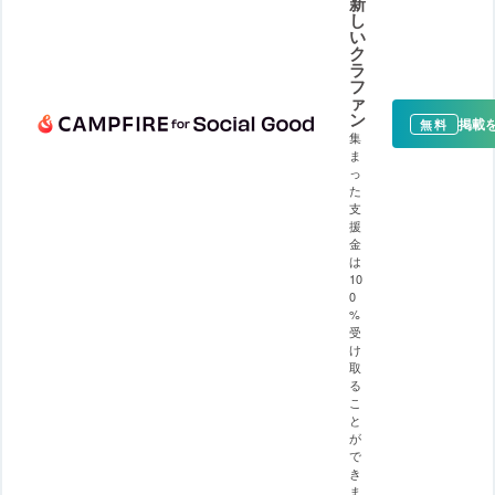
新
し
い
ク
ラ
フ
ァ
ン
掲載
無料
集
ま
っ
た
支
援
金
は
10
0
%
受
け
取
る
こ
と
が
で
き
ま