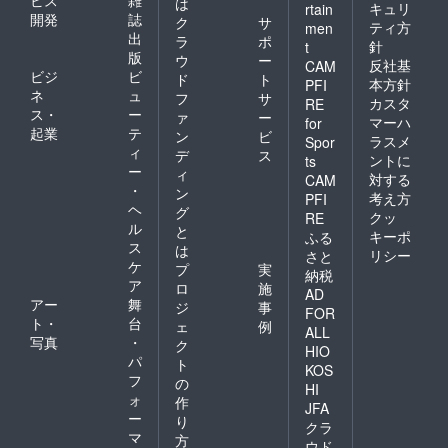
は
キュリ
rtain
開発
誌
ク
サ
ティ方
men
出
ラ
ポ
針
t
版
ウ
ー
反社基
CAM
ビジ
ビ
ド
ト
本方針
PFI
ネ
ュ
フ
サ
カスタ
RE
ス・
ー
ァ
ー
マーハ
for
起業
テ
ン
ビ
ラスメ
Spor
ィ
デ
ス
ントに
ts
ー
ィ
対する
CAM
・
ン
考え方
PFI
ヘ
グ
クッ
RE
ル
と
キーポ
ふる
ス
は
リシー
さと
ケ
プ
実
納税
ア
ロ
施
AD
アー
舞
ジ
事
FOR
ト・
台
ェ
例
ALL
写真
・
ク
HIO
パ
ト
KOS
フ
の
HI
ォ
作
JFA
ー
り
クラ
マ
方
ウド