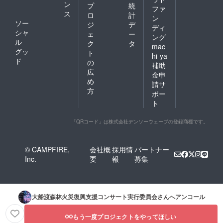
ン
プ
統
ファ
ス
ロ
計
ン
ソー
ジ
デ
ディ
シャ
ェ
ー
ング
ル
ク
タ
mac
グッ
ト
hi-ya
ド
の
補助
広
金申
め
請サ
方
ポー
ト
「QRコード」は株式会社デンソーウェーブの登録商標です。
© CAMPFIRE,
会社概
採用情
パートナー
Inc.
要
報
募集
大船渡森林火災復興支援コンサート実行委員会
さんへアンコール
もう一度プロジェクトをやってほしい