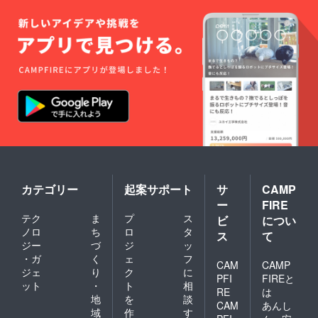
カテゴリー
起案サポート
サ
CAMP
ー
FIRE
テク
ま
プ
ス
ビ
につい
ノロ
ち
ロ
タ
ス
て
ジー
づ
ジ
ッ
・ガ
く
ェ
フ
CAM
CAMP
ジェ
り
ク
に
PFI
FIREと
ット
・
ト
相
RE
は
地
を
談
CAM
あんし
域
作
す