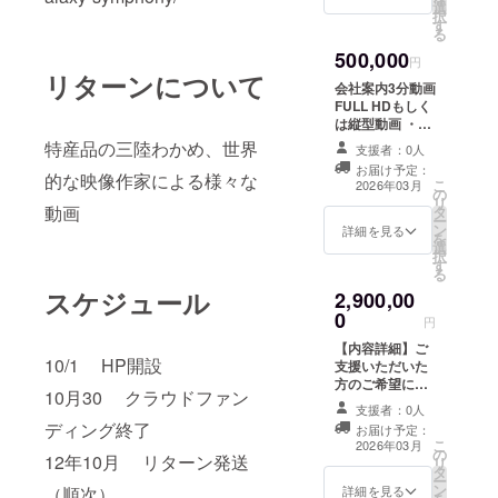
選
択
す
る
500,000
円
リターンについて
会社案内3分動画
FULL HDもしく
は縦型動画 ・収
録時間：3分以内
特産品の三陸わかめ、世界
支援者：0人
・提供方法：
お届け予定：
メールにURLを
的な映像作家による様々な
こ
2026年03月
の
記載します。
リ
動画
タ
ー
ン
詳細を見る
を
選
択
す
る
スケジュール
2,900,00
0
円
【内容詳細】ご
10/1 HP開設
支援いただいた
方のご希望に合
10月30 クラウドファン
わせて、オリジ
支援者：0人
ナルのプロジェ
ディング終了
お届け予定：
クションマッピ
こ
2026年03月
の
ング映像を制作
12年10月 リターン発送
リ
タ
し、ご指定の場
ー
ン
所（日本国内）
詳細を見る
（順次）