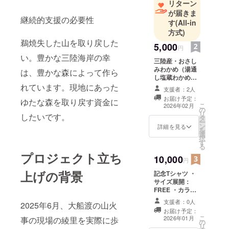
リターン
が届きま
継続的支援の必要性
す
(All-in
方式)
鵜焼失した山を取り戻した
5,000
円
い。豊かな三陸海岸の幸
三陸産・おさし
みわかめ（湯通
は、豊かな森によって作ら
し塩蔵わかめ
500g） 賞味期
れています。現地にあった
支援者：2人
限：半年
お届け予定：
ゆたな森を取り戻す資金に
こ
2026年02月
の
リ
したいです。
タ
ー
ン
詳細を見る
を
選
択
す
る
プロジェクト立ち
10,000
円
上げの背景
記念Tシャツ ・
サイズ展開：
FREE ・カラー
展開：黒地にテ
支援者：0人
2025年6月、大船渡の山火
キストとロゴ
お届け予定：
マーク ・デザイ
こ
2026年01月
事の現場の綾里を実際に歩
の
ン：シンプルな
リ