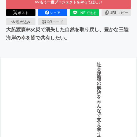
もう一度プロジェクトをやってほしい
ポスト
シェア
LINEで送る
URLコピー
埋め込み
QRコード
大船渡森林火災で消失した自然を取り戻し、豊かな三陸
海岸の幸を皆で共有したい。
社
会
課
題
の
解
決
を
み
ん
な
で
支
え
合
う