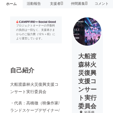
活動報告
支援者
仲間募集
コメント
ホーム
5
1
プロジェクトオーナーの手数料
の負担は一切なく、支援者さま
からのご協力費（12％＋税）に
より運営しています。
大船渡
森林火
自己紹介
災復興
支援コ
大船渡森林火災復興支援コ
ンサー
ンサート実行委員会
ト実行
・代表：高橋徹（映像作家/
委員会
ランドスケープデザイナー/
岩手県