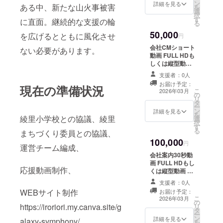
ン
詳細を見る
ある中、新たな山火事被害
を
選
択
す
に直面。継続的な支援の輪
る
50,000
を広げるとともに風化させ
円
会社CMショート
ない必要があります。
動画 FULL HDも
しくは縦型動画
・収録時間：15
支援者：0人
秒以内 ・提供方
お届け予定：
現在の準備状況
法：メールに
こ
2026年03月
の
URLを記載しま
リ
タ
す。
ー
ン
詳細を見る
を
綾里小学校との協議、綾里
選
択
す
る
まちづくり委員との協議、
100,000
円
運営チーム編成、
会社案内30秒動
画 FULL HDもし
応援動画制作、
くは縦型動画 ・
収録時間：30秒
支援者：0人
以内 ・提供方
WEBサイト制作
お届け予定：
法：メールに
こ
2026年03月
の
URLを記載しま
https://iroriori.my.canva.site/g
リ
タ
す。
ー
ン
詳細を見る
alaxy-symphony/
を