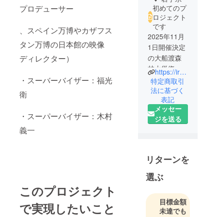
初めてのプ
プロデューサー
ロジェクト
です
、スペイン万博やカザフス
2025年11月
タン万博の日本館の映像
1日開催決定
の大船渡森
ディレクター）
林火災復興
https://iroriori.my.canva.site/galaxy-symphony
支援コン
・スーバーバイザー：福光
特定商取引
サートの実
法に基づく
衛
表記
行委員会
メッセー
・スーパーバイザー：木村
ジを送る
義一
リターンを
選ぶ
このプロジェクト
目標金額
で実現したいこと
未達でも