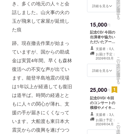
タ
デザイン
き、多くの地元の人々と会
ー
ン
詳細を見る
を
選
話しました。山火事の火の
択
す
る
玉が飛来して家屋が延焼し
15,000
円
た痕
記念CD/ 今回の
出演者や協力い
ただいたアー
跡。現在撤去作業が始まっ
ティスト楽曲に
支援者：0人
ていますが、国からの助成
よる10曲程度の
お届け予定：
記念CD(参加
こ
2026年03月
金は実質4年間。早くも森林
の
アーティスト全
リ
タ
員ではなく調整
ー
復活への不安な声が出てい
ン
中）
詳細を見る
を
選
ます。能登半島地震の現場
択
す
る
は1年以上が経過しても復旧
25,000
円
は道半ば。時間の経過とと
記念DVD/ 今回
のコンサートの
もに人々の関心が薄れ、支
模様やメイキン
援の手が届きにくくなって
グ等を収録した
支援者：3人
約30分〜60分の
お届け予定：
います。大船渡も東日本大
DVD(参加アー
こ
2026年04月
の
ティスト全員で
リ
震災からの復興を遂げつつ
タ
はなく調整中）
ー