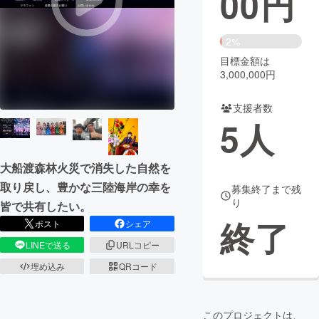
00
円
まちづくり・地域活性化
2%
目標金額は
CAMPFIRE for Social Good
CAMPFIRE Creation
3,000,000円
CAMPFIREふるさと納税
machi-ya
コミュニティ
支援者数
5
人
大船渡森林火災で消失した自然を
取り戻し、豊かな三陸海岸の幸を
募集終了まで残
り
皆で共有したい。
終了
ポスト
シェア
LINEで送る
URLコピー
埋め込み
QRコード
このプロジェクトは、