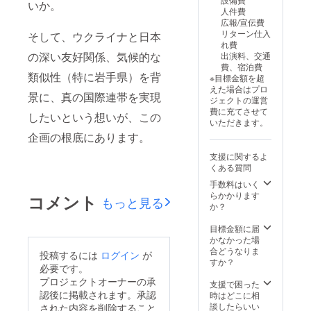
いか。
いて】 ・プロ
人件費
ジェクトオー
広報/宣伝費
ナー（制作・上
リターン仕入
そして、ウクライナと日本
映側）の交通
れ費
費・宿泊費は、
の深い友好関係、気候的な
出演料、交通
支援者様に別途
費、宿泊費
実費でご負担い
類似性（特に岩手県）を背
※目標金額を超
ただきます。 ・
えた場合はプロ
景に、真の国際連帯を実現
支援者様ご自身
ジェクトの運営
の交通費・宿泊
費に充てさせて
したいという想いが、この
費は、リターン
いただきます。
金額に含まれま
企画の根底にあります。
せん。 ・上映に
必要な機材レン
支援に関するよ
タルや設営費
くある質問
は、基本的に支
援金の範囲内で
手数料はいく
実施しますが、
らかかります
コメント
もっと見る
特別な機材や追
か？
加演出を希望さ
れる場合は別途
目標金額に届
ご相談となりま
かなかった場
す。
合どうなりま
投稿するには
ログイン
が
すか？
必要です。
プロジェクトオーナーの承
支援で困った
認後に掲載されます。承認
時はどこに相
談したらいい
された内容を削除すること