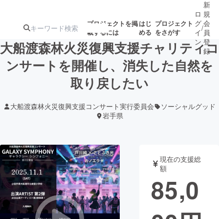
新
ロ
規
グ
会
プロジェクトを掲
はじ
プロジェクト
/
載するには
める
をさがす
イ
員
ン
登
大船渡森林火災復興支援チャリティコ
録
ンサートを開催し、消失した自然を
取り戻したい
人気のプロ
注目のリ
注目の新着プロ
募集終了が近いプ
もうすぐ公開
ジェクト
ターン
ジェクト
ロジェクト
されます
大船渡森林火災復興支援コンサート実行委員会
ソーシャルグッド
岩手県
アート・写真
音楽
テクノロジー・ガジェット
ゲーム・サ
現在の支援総
額
85,0
映像・映画
書籍・雑誌
ビジネス・起業
チャレンジ