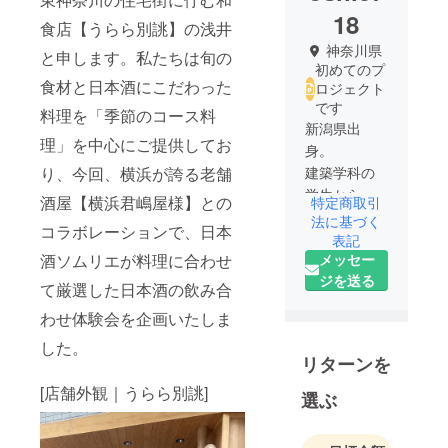
18
食店【うらら別誂】の浅井
神奈川県
と申します。私たちは旬の
初めてのプ
食材と日本酒にこだわった
ロジェクト
です
料理を「季節のコース料
新潟県出
理」を中心にご提供してお
身。
り、今回、横浜が誇る老舗
建築学科の
学生から現
酒屋【横浜君嶋屋様】との
特定商取引
在まで建築
法に基づく
コラボレーションで、日本
一筋です。
表記
メッセー
酒ソムリエが料理に合わせ
美味しいご
ジを送る
飯、おいし
て厳選した日本酒の飲み合
いお酒、陶
わせ体験会を企画いたしま
芸、落語、
した。
開墾植物を
リターンを
愛する初
[店舗外観｜うらら別誂]
老。
選ぶ