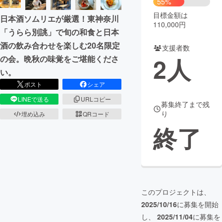
55%
目標金額は
日本酒ソムリエが厳選！東神奈川
まちづくり・地域活性化
110,000円
「うらら別誂」で旬の和食と日本
酒の飲み合わせを楽しむ20名限定
支援者数
CAMPFIRE for Social Good
CAMPFIRE Creation
2
人
の会。晩秋の味覚をご堪能くださ
CAMPFIREふるさと納税
machi-ya
コミュニティ
い。
ポスト
シェア
LINEで送る
URLコピー
募集終了まで残
り
埋め込み
QRコード
終了
このプロジェクトは、
2025/10/16
に募集を開始
し、
2025/11/04
に募集を