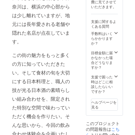
費に充てさせて
奈川は、横浜の中心部から
いただきます。
は少し離れていますが、地
支援に関するよ
元には長年愛される老舗や
くある質問
隠れた名店が点在していま
手数料はいく
らかかります
す。
か？
目標金額に届
この街の魅力をもっと多く
かなかった場
合どうなりま
の方に知っていただきた
すか？
い。そして食材の旬を大切
支援で困った
にする日本料理と、職人の
時はどこに相
談したらいい
技が光る日本酒の素晴らし
ですか？
い組み合わせを、限定され
ヘルプページを
た特別な空間で味わってい
見る
ただく機会を作りたい。そ
このプロジェクト
んな思いから、今回の飲み
の問題報告は
こち
合わせ体験会を企画いたし
ら
よりお問い合わ