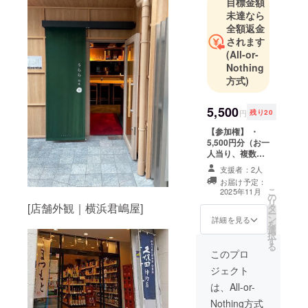
目標金額
未達なら
全額返金
されます
(All-or-
Nothing
方式)
5,500
円
残り20
【参加権】 ・
5,500円分（お一
人当り、複数で
の参加の場合は×
支援者：2人
人数分の金額）
お届け予定：
・現金への交換
こ
2025年11月
の
はできません。
リ
[店舗外観｜横浜君嶋屋]
タ
・来店時に身分
ー
ン
証明書提示にて
詳細を見る
を
選
確認いたしま
択
す
す、実名にてご
る
応募ください。
このプロ
・有効期間：当
ジェクト
日のみ
は、All-or-
Nothing方式