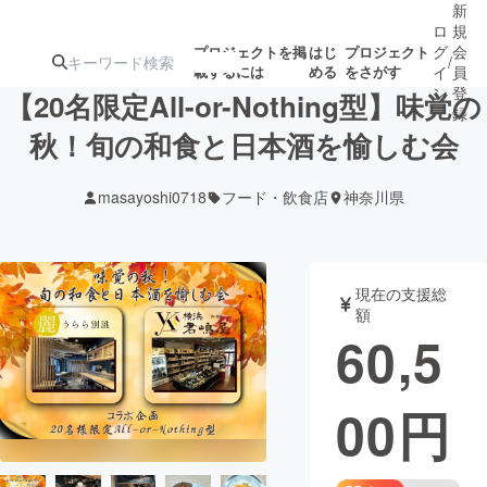
新
ロ
規
グ
会
プロジェクトを掲
はじ
プロジェクト
/
載するには
める
をさがす
イ
員
ン
登
【20名限定All-or-Nothing型】味覚の
録
秋！旬の和食と日本酒を愉しむ会
人気のプロ
注目のリ
注目の新着プロ
募集終了が近いプ
もうすぐ公開
masayoshi0718
フード・飲食店
神奈川県
ジェクト
ターン
ジェクト
ロジェクト
されます
アート・写真
音楽
現在の支援総
額
60,5
テクノロジー・ガジェット
ゲーム・サ
00
円
映像・映画
書籍・雑誌
ビジネス・起業
チャレンジ