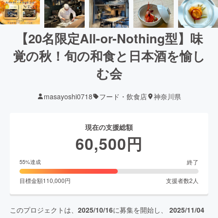
【20名限定All-or-Nothing型】味
覚の秋！旬の和食と日本酒を愉し
む会
masayoshi0718
フード・飲食店
神奈川県
現在の支援総額
60,500
円
終了
55
%達成
目標金額
110,000
円
支援者数
2
人
このプロジェクトは、
2025/10/16
に募集を開始し、
2025/11/04