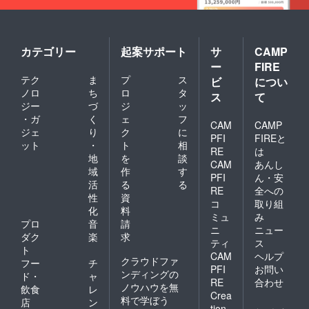
カテゴリー
起案サポート
サ
CAMP
ー
FIRE
テク
ま
プ
ス
ビ
につい
ノロ
ち
ロ
タ
ス
て
ジー
づ
ジ
ッ
・ガ
く
ェ
フ
CAM
CAMP
ジェ
り
ク
に
PFI
FIREと
ット
・
ト
相
RE
は
地
を
談
CAM
あんし
域
作
す
PFI
ん・安
活
る
る
RE
全への
性
資
コ
取り組
化
料
ミュ
み
プロ
音
請
ニ
ニュー
ダク
楽
求
ティ
ス
ト
CAM
ヘルプ
クラウドファ
フー
チ
PFI
お問い
ンディングの
ド・
ャ
RE
合わせ
ノウハウを無
飲食
レ
Crea
料で学ぼう
店
ン
tion