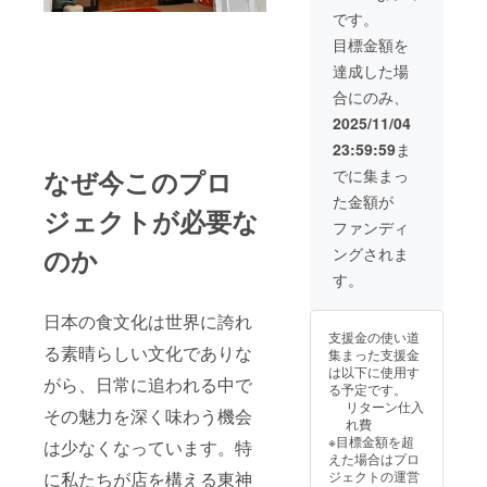
です。
目標金額を
達成した場
合にのみ、
2025/11/04
23:59:59
ま
なぜ今このプロ
でに集まっ
た金額が
ジェクトが必要な
ファンディ
のか
ングされま
す。
日本の食文化は世界に誇れ
支援金の使い道
る素晴らしい文化でありな
集まった支援金
は以下に使用す
がら、日常に追われる中で
る予定です。
リターン仕入
その魅力を深く味わう機会
れ費
※目標金額を超
は少なくなっています。特
えた場合はプロ
に私たちが店を構える東神
ジェクトの運営