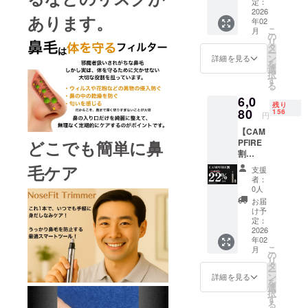
格7,800
遅延が
定：
円 (税
2026
生じる
あります。
年02
込）送
可能性
こ
月
料当社
があり
の
リ
負担
ます
タ
ー
【配送
が、そ
ン
詳細を見る
を
時期】
の場合
選
択
商品到
は活動
す
る
着は
レポー
6,0
2026年
トにて
残り
2月中の
80
随時ご
156
円
予定で
報告さ
【CAM
す。 ※
せてい
PFIRE
どこでも簡単に鼻
工場製
ただき
割
造状況
ます
22％OF
や輸
毛ケア
支援
F】
送・通
者：
NoseFit
関によ
0人
Trimme
り配送
お届
r x 1 一
遅延が
け予
般販売
生じる
定：
予定価
2026
可能性
年02
格7,800
があり
こ
月
円 (税
ます
の
リ
込）送
が、そ
タ
ー
料当社
の場合
ン
詳細を見る
を
負担
は活動
選
択
【配送
レポー
す
る
時期】