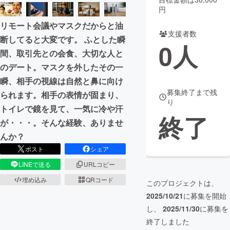
円
まちづくり・地域活性化
リモート会議やマスクだからと油
支援者数
断してると大変です。 ふとした瞬
0
人
CAMPFIRE for Social Good
CAMPFIRE Creation
間、取引先との会食、大切な人と
CAMPFIREふるさと納税
machi-ya
コミュニティ
のデート。マスクを外したその一
瞬、相手の視線は自然と鼻に向け
募集終了まで残
られます。相手の表情が固まり、
り
トイレで鏡を見て、一気に冷や汗
終了
が・・・。そんな経験、ありませ
んか？
ポスト
シェア
LINEで送る
URLコピー
埋め込み
QRコード
このプロジェクトは、
2025/10/21
に募集を開始
し、
2025/11/30
に募集を
終了しました