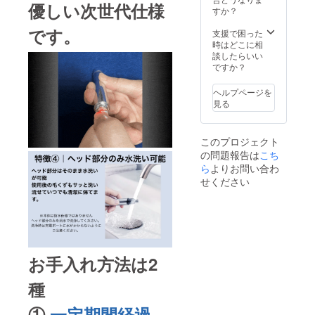
優しい次世代仕様
すか？
です。
支援で困った
時はどこに相
談したらいい
ですか？
ヘルプページを
見る
このプロジェクト
の問題報告は
こち
ら
よりお問い合わ
せください
お手入れ方法は2
種
①
一定期間経過