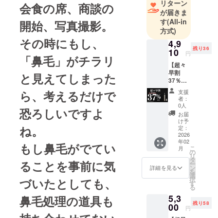
リターン
会食の席、商談の
さまを笑顔
が届きま
にする、そ
す
(All-in
開始、写真撮影。
方式)
んな出会い
その時にもし、
をお届けで
4,9
残り36
10
きれば幸い
円
「鼻毛」がチラリ
です。
【超々
早割
応援、よろ
と見えてしまった
37％OF
しくお願い
F】
ら、考えるだけで
支援
いたしま
NoseFit
者：
Trimme
す。
0人
恐ろしいですよ
r x 1 一
お届
般販売
け予
ね。
予定価
定：
格7,800
2026
年02
円 (税
もし鼻毛がでてい
こ
月
込）送
の
リ
料当社
タ
ることを事前に気
ー
負担
ン
詳細を見る
を
【配送
選
択
づいたとしても、
時期】
す
る
商品到
5,3
鼻毛処理の道具も
着は
残り58
2026年
00
円
2月中の