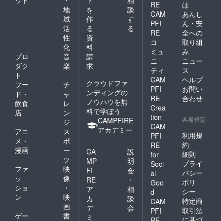
ット
・
ト
相
RE
は
地
を
談
CAM
あんし
域
作
す
PFI
ん・安
活
る
る
RE
全への
性
資
コ
取り組
化
料
ミュ
み
プロ
音
請
ニ
ニュー
ダク
楽
求
ティ
ス
ト
CAM
ヘルプ
クラウドファ
フー
チ
PFI
お問い
ンディングの
ド・
ャ
RE
合わせ
ノウハウを無
飲食
レ
Crea
料で学ぼう
店
ン
tion
各種規定
CAMPFIRE
ジ
CAM
アカデミー
アニ
ス
利用規
PFI
メ・
ポ
約
RE
漫画
ー
CA
説
細則
for
ツ
MP
明
プライ
Soci
ファ
映
FI
会
バシー
al
ッ
像
RE
・
ポリ
Goo
ショ
・
ア
相
シー
d
ン
映
カ
談
特定商
CAM
画
デ
会
取引法
PFI
ゲー
書
ミ
に基づ
RE