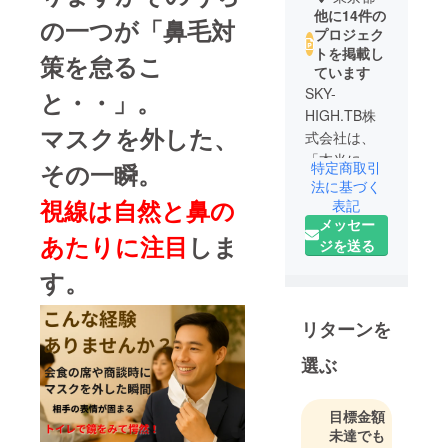
他に14件の
の一つが「鼻毛対
プロジェク
トを掲載し
策を怠るこ
ています
SKY-
と・・」。
HIGH.TB株
マスクを外した、
式会社は、
「本当に価
特定商取引
その一瞬。
値あるプロ
法に基づく
視線は自然と鼻の
ダクトを情
表記
メッセー
熱とともに
あたりに注目
しま
ジを送る
届ける」こ
とを使命
す。
に、世界中
から選び抜
リターンを
いた製品を
ご紹介して
選ぶ
います。
日々の暮ら
目標金額
しを、豊か
未達でも
にしたり皆