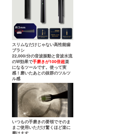
スリムなだけじゃない高性能歯
ブラシ
22,000/分の音波振動と音波水流
のW効果で
手磨きが100倍超
楽
になるツールです。使って実
感！
磨いたあとの抜群のツルツ
ル感
いつもの手磨きの要領でそのま
まご使用いただけ驚くほど楽に
磨けます。