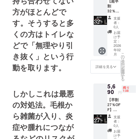
持ち合わせてない
【超早
予定で
割
す。 ※
方がほとんどで
32％OF
工場製
F】
造状況
支援
す。そうすると多
NoseFit
や輸
者：
Trimme
送・通
0人
r x 1 一
くの方はトイレな
関によ
お届
般販売
り配送
け予
予定価
遅延が
定：
どで「無理やり引
格7,800
2026
生じる
年02
円 (税
可能性
き抜く」という行
こ
月
込）送
があり
の
リ
料当社
ます
タ
ー
動を取ります。
負担
が、そ
ン
詳細を見る
を
【配送
の場合
選
択
時期】
は活動
す
る
商品到
レポー
5,6
着は
トにて
残り
2026年
90
しかしこれは最悪
随時ご
138
円
2月中の
報告さ
【早割
予定で
せてい
の対処法。毛根か
27％OF
す。 ※
ただき
F】
工場製
ます
ら雑菌が入り、炎
NoseFit
造状況
支援
Trimme
や輸
者：
症や腫れにつなが
r x 1 一
送・通
0人
般販売
関によ
お届
予定価
り配送
るなどのリスクが
け予