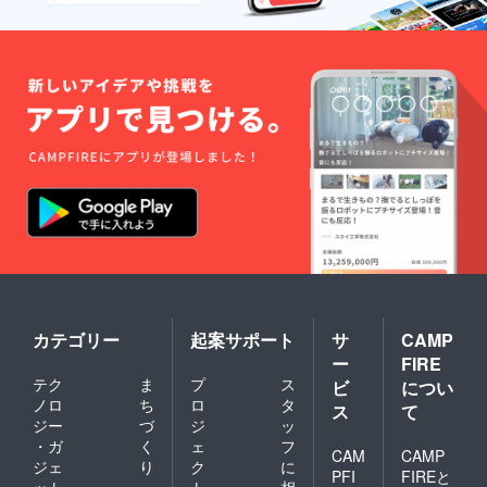
カテゴリー
起案サポート
サ
CAMP
ー
FIRE
テク
ま
プ
ス
ビ
につい
ノロ
ち
ロ
タ
ス
て
ジー
づ
ジ
ッ
・ガ
く
ェ
フ
CAM
CAMP
ジェ
り
ク
に
PFI
FIREと