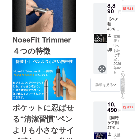
トにて
8,8
商品到
随時ご
残り28
着は
90
報告さ
円
2026年
せてい
【ペア
2月中の
ただき
割
予定で
ます
43％OF
す。 ※
F】
工場製
支援
NoseFit Trimmer
NoseFit
造状況
者：
Trimme
や輸
0人
４つの特徴
r x 2 一
送・通
お届
般販売
関によ
け予
予定価
り配送
定：
格
2026
遅延が
年02
15,600
生じる
こ
月
円 (税
可能性
の
リ
込）送
があり
タ
ー
料当社
ます
ン
詳細を見る
を
負担
が、そ
選
択
【配送
の場合
す
る
時期】
は活動
10,
商品到
レポー
ポケットに忍ばせ
残り12
着は
490
トにて
円
2026年
随時ご
る“清潔習慣”ペン
【同時
2月中の
報告さ
ケア割
予定で
せてい
よりも小さなサイ
47％OF
す。 ※
ただき
F】
工場製
ます
支援
NoseFit
造状況
者：