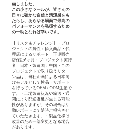
画しました。
この小さなツールが、皆さんの
日々に確かな自信と清潔感をも
たらし、あらゆる場面で最高の
パフォーマンスを発揮するため
の一助となれば幸いです。
【リスク＆チャレンジ】・プロ
ジェクトの属性：輸入商品・代
理店によるサポート：正規販売
店保証6ヶ月・プロジェクト実行
者：日本・製造国：中国・この
プロジェクトで取り扱うリター
ン品は、当社企画による日本向
けモデルとして検品・サポート
を行っているOEM / ODM生産で
す。・工場製造状況や輸送・通
関により配送遅延が生じる可能
性がありますが、その場合は活
動レポートにて随時ご報告させ
ていただきます。・製品仕様は
改善のため一部変更となる場合
があります。