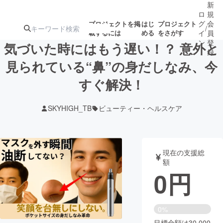
新
ロ
規
グ
会
プロジェクトを掲
はじ
プロジェクト
/
載するには
める
をさがす
イ
員
ン
登
気づいた時にはもう遅い！？ 意外と
録
見られている“鼻”の身だしなみ、今
すぐ解決！
人気のプロ
注目のリ
注目の新着プロ
募集終了が近いプ
もうすぐ公開
ジェクト
ターン
ジェクト
ロジェクト
されます
SKYHIGH_TB
ビューティー・ヘルスケア
アート・写真
音楽
現在の支援総
テクノロジー・ガジェット
ゲーム・サ
額
0
円
映像・映画
書籍・雑誌
0%
ビジネス・起業
チャレンジ
目標金額は30,000