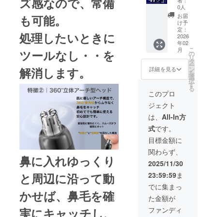
ズ感なので、常備
Trimme
や輸
0人
r x 1 一
送・通
お届
も可能。
般販売
関によ
け予
予定価
り配送
定：
処理したいときに
格7,800
2026
遅延が
年02
円 SLIM
生じる
こ
月
ツールなし・・を
CLEAN
可能性
の
リ
BRUSH
があり
タ
ー
ｘ1/本
ます
ン
解消します。
詳細を見る
を
体装着1
が、そ
選
択
本+替え
の場合
す
る
ブラシ3
は活動
このプロ
本付 一
レポー
ジェクト
般販売
トにて
予定価
随時ご
は、
All-In方
格
報告さ
式
です。
12,000
せてい
円。(税
ただき
目標金額に
込）送
ます
関わらず、
料当社
鼻に入れゆっくり
負担
2025/11/30
【配送
23:59:59
ま
と周辺に沿って動
時期】
商品到
でに集まっ
着は
かせば、鼻毛を確
た金額が
2026年
2月中の
ファンディ
実にキャッチし、
予定で