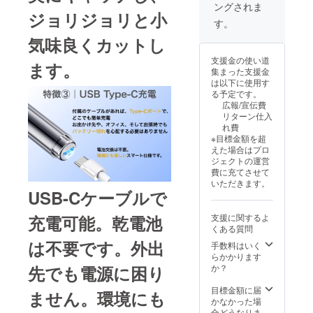
ングされま
す。 ※
ジョリジョリと小
工場製
す。
造状況
気味良くカットし
や輸
送・通
支援金の使い道
関によ
ます。
集まった支援金
り配送
は以下に使用す
遅延が
る予定です。
生じる
広報/宣伝費
可能性
リターン仕入
があり
れ費
ます
※目標金額を超
が、そ
えた場合はプロ
の場合
ジェクトの運営
は活動
費に充てさせて
レポー
いただきます。
トにて
USB-Cケーブルで
随時ご
報告さ
支援に関するよ
充電可能。乾電池
せてい
くある質問
ただき
ます
は不要です。外出
手数料はいく
らかかります
か？
先でも電源に困り
目標金額に届
ません。環境にも
かなかった場
合どうなりま