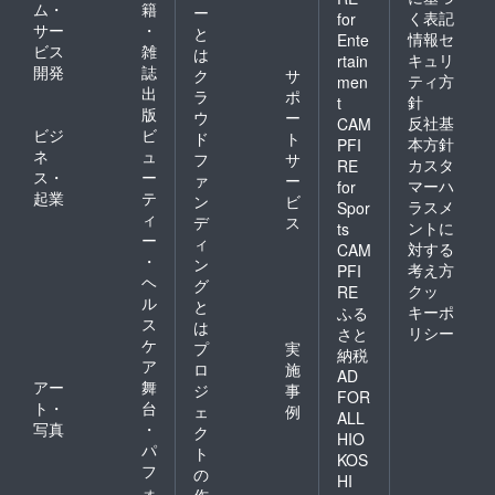
ム・
籍
ー
く表記
for
サー
・
と
情報セ
Ente
ビス
雑
は
キュリ
rtain
開発
誌
ク
サ
ティ方
men
出
ラ
ポ
針
t
版
ウ
ー
反社基
CAM
ビジ
ビ
ド
ト
本方針
PFI
ネ
ュ
フ
サ
カスタ
RE
ス・
ー
ァ
ー
マーハ
for
起業
テ
ン
ビ
ラスメ
Spor
ィ
デ
ス
ントに
ts
ー
ィ
対する
CAM
・
ン
考え方
PFI
ヘ
グ
クッ
RE
ル
と
キーポ
ふる
ス
は
リシー
さと
ケ
プ
実
納税
ア
ロ
施
AD
アー
舞
ジ
事
FOR
ト・
台
ェ
例
ALL
写真
・
ク
HIO
パ
ト
KOS
フ
の
HI
ォ