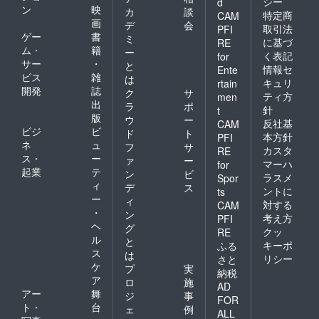
シー
d
ン
映
カ
談
特定商
CAM
画
デ
会
取引法
PFI
ゲー
書
ミ
に基づ
RE
ム・
籍
ー
く表記
for
サー
・
と
情報セ
Ente
ビス
雑
は
キュリ
rtain
開発
誌
ク
サ
ティ方
men
出
ラ
ポ
針
t
版
ウ
ー
反社基
CAM
ビジ
ビ
ド
ト
本方針
PFI
ネ
ュ
フ
サ
カスタ
RE
ス・
ー
ァ
ー
マーハ
for
起業
テ
ン
ビ
ラスメ
Spor
ィ
デ
ス
ントに
ts
ー
ィ
対する
CAM
・
ン
考え方
PFI
ヘ
グ
クッ
RE
ル
と
キーポ
ふる
ス
は
リシー
さと
ケ
プ
実
納税
ア
ロ
施
AD
アー
舞
ジ
事
FOR
ト・
台
ェ
例
ALL