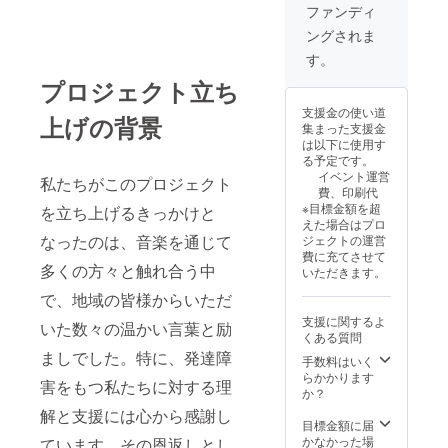
ファンディ
ングされま
す。
プロジェクト立ち
支援金の使い道
上げの背景
集まった支援金
は以下に使用す
る予定です。
イベント運営
私たちがこのプロジェクト
費、印刷代
※目標金額を超
を立ち上げるきっかけと
えた場合はプロ
なったのは、音楽を通じて
ジェクトの運営
費に充てさせて
多くの方々と触れ合う中
いただきます。
で、地域の皆様からいただ
支援に関するよ
いた数々の温かい言葉と励
くある質問
ましでした。特に、発達障
手数料はいく
らかかります
害をもつ私たちに対する理
か？
解と支援には心から感謝し
目標金額に届
かなかった場
ています。その恩返しとし