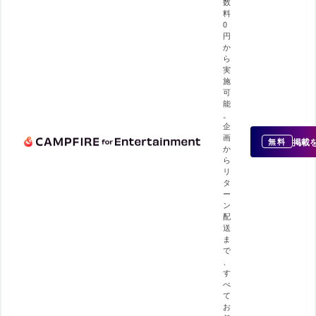
数
料
0
円
か
ら
実
施
可
能
。
企
画
掲載
無料
か
ら
リ
タ
ー
ン
配
送
ま
で
、
す
べ
て
お