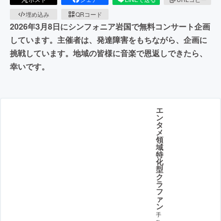
埋め込み
QRコード
2026年3月8日にシンフォニア岩国で無料コンサート企画
しています。主催者は、発達障害をもちながら、企画に
挑戦しています。地域の皆様に音楽で恩返しできたら、
幸いです。
エ
ン
タ
メ
領
域
特
化
型
ク
ラ
フ
ァ
ン
手