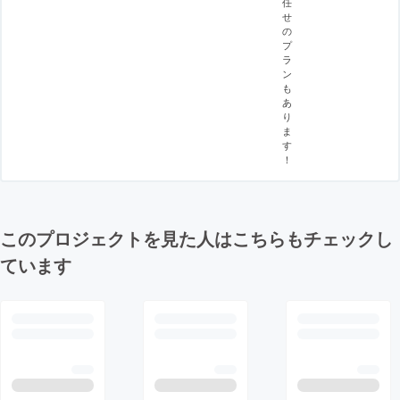
任
せ
の
プ
ラ
ン
も
あ
り
ま
す
！
このプロジェクトを見た人はこちらもチェックし
ています