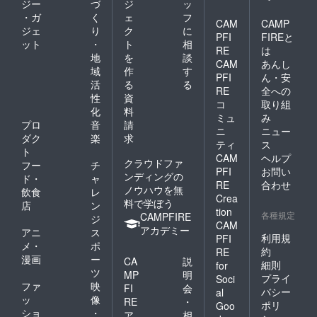
ジー
づ
ジ
ッ
・ガ
く
ェ
フ
CAM
CAMP
ジェ
り
ク
に
PFI
FIREと
ット
・
ト
相
RE
は
地
を
談
CAM
あんし
域
作
す
PFI
ん・安
活
る
る
RE
全への
性
資
コ
取り組
化
料
ミュ
み
プロ
音
請
ニ
ニュー
ダク
楽
求
ティ
ス
ト
CAM
ヘルプ
クラウドファ
フー
チ
PFI
お問い
ンディングの
ド・
ャ
RE
合わせ
ノウハウを無
飲食
レ
Crea
料で学ぼう
店
ン
tion
各種規定
CAMPFIRE
ジ
CAM
アカデミー
アニ
ス
利用規
PFI
メ・
ポ
約
RE
漫画
ー
CA
説
細則
for
ツ
MP
明
プライ
Soci
ファ
映
FI
会
バシー
al
ッ
像
RE
・
ポリ
Goo
ショ
・
ア
相