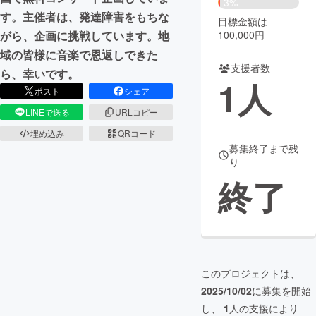
3%
す。主催者は、発達障害をもちな
目標金額は
まちづくり・地域活性化
100,000円
がら、企画に挑戦しています。地
域の皆様に音楽で恩返しできた
支援者数
CAMPFIRE for Social Good
CAMPFIRE Creation
ら、幸いです。
1
人
CAMPFIREふるさと納税
machi-ya
コミュニティ
ポスト
シェア
LINEで送る
URLコピー
埋め込み
QRコード
募集終了まで残
り
終了
このプロジェクトは、
2025/10/02
に募集を開始
し、
1
人の支援により