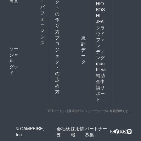
写真
・
ク
HIO
パ
ト
KOS
フ
の
HI
ォ
作
JFA
ー
り
クラ
マ
方
ウド
ン
プ
統
ファ
ス
ロ
計
ン
ソー
ジ
デ
ディ
シャ
ェ
ー
ング
ル
ク
タ
mac
グッ
ト
hi-ya
ド
の
補助
広
金申
め
請サ
方
ポー
ト
「QRコード」は株式会社デンソーウェーブの登録商標です。
© CAMPFIRE,
会社概
採用情
パートナー
Inc.
要
報
募集