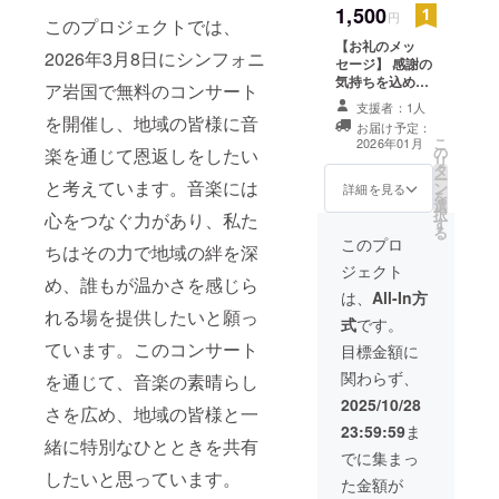
1,500
円
このプロジェクトでは、
【お礼のメッ
2026年3月8日にシンフォニ
セージ】 感謝の
気持ちを込め
ア岩国で無料のコンサート
て、お礼のメッ
支援者：1人
セージをお送り
を開催し、地域の皆様に音
お届け予定：
します。
こ
2026年01月
の
楽を通じて恩返しをしたい
リ
タ
ー
と考えています。音楽には
ン
詳細を見る
を
選
択
心をつなぐ力があり、私た
す
る
このプロ
ちはその力で地域の絆を深
ジェクト
め、誰もが温かさを感じら
は、
All-In方
れる場を提供したいと願っ
式
です。
ています。このコンサート
目標金額に
関わらず、
を通じて、音楽の素晴らし
2025/10/28
さを広め、地域の皆様と一
23:59:59
ま
緒に特別なひとときを共有
でに集まっ
したいと思っています。
た金額が