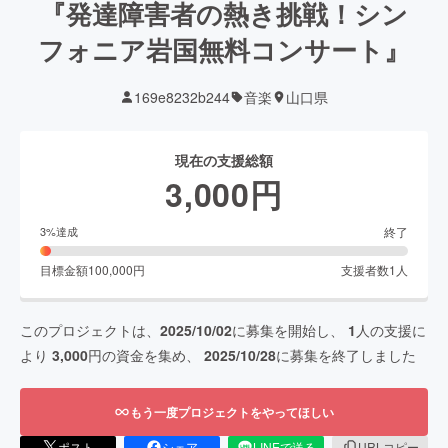
『発達障害者の熱き挑戦！シン
フォニア岩国無料コンサート』
169e8232b244
音楽
山口県
現在の支援総額
3,000
円
終了
3
%達成
目標金額
100,000
円
支援者数
1
人
このプロジェクトは、
2025/10/02
に募集を開始し、
1
人の支援に
より
3,000
円の資金を集め、
2025/10/28
に募集を終了しました
もう一度プロジェクトをやってほしい
ポスト
シェア
LINEで送る
URLコピー