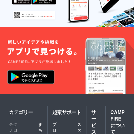
カテゴリー
起案サポート
サ
CAMP
ー
FIRE
テク
ま
プ
ス
ビ
につい
ノロ
ち
ロ
タ
ス
て