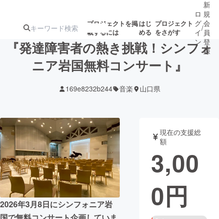
新
ロ
規
グ
会
プロジェクトを掲
はじ
プロジェクト
/
載するには
める
をさがす
イ
員
ン
登
『発達障害者の熱き挑戦！シンフォ
録
ニア岩国無料コンサート』
人気のプロ
注目のリ
注目の新着プロ
募集終了が近いプ
もうすぐ公開
169e8232b244
音楽
山口県
ジェクト
ターン
ジェクト
ロジェクト
されます
アート・写真
音楽
現在の支援総
額
3,00
テクノロジー・ガジェット
ゲーム・サ
0
円
映像・映画
書籍・雑誌
2026年3月8日にシンフォニア岩
ビジネス・起業
チャレンジ
国で無料コンサート企画していま