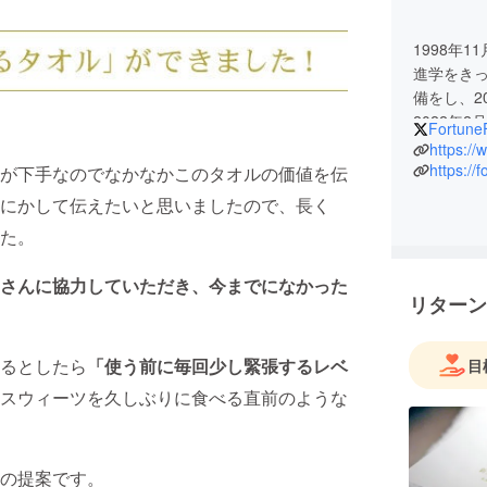
1998年
進学をき
備をし、2
2022年
Fortune
お客様が
（なつも
https://f
が下手なのでなかなかこのタオルの価値を伝
ンボック
にかして伝えたいと思いましたので、長く
た。
さんに協力していただき、今までになかった
リターン
るとしたら
「使う前に毎回少し緊張するレベ
目
スウィーツを久しぶりに食べる直前のような
の提案です。