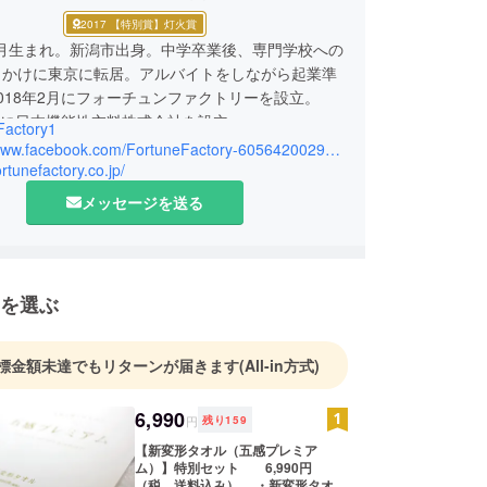
2017 【特別賞】灯火賞
11月生まれ。新潟市出身。中学卒業後、専門学校への
っかけに東京に転居。アルバイトをしながら起業準
018年2月にフォーチュンファクトリーを設立。
2月に日本機能性衣料株式会社を設立。
Factory1
喜ぶ商品やサービスを考えたり探してくるのが得意
https://www.facebook.com/FortuneFactory-605642002969368/
り）です。何が入っているかわからないフォーチュ
ortunefactory.co.jp/
スをヒット商品にするために努力の毎日です！
メッセージを送る
を選ぶ
標金額未達でもリターンが届きます
(All-in方式)
6,990
円
残り
159
【新変形タオル（五感プレミア
ム）】特別セット 6,990円
（税、送料込み） ・新変形タオル