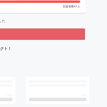
支援者数
41
人
した
ェクト！