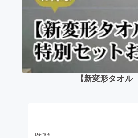
【新変形タオル
139
%達成