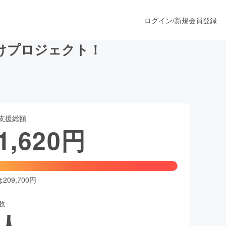
ログイン
/
新規会員登録
けプロジェクト！
うすぐ公開されます
支援総額
プロダクト
1,620
円
ファッション
スポーツ
09,700円
数
ア
ソーシャルグッド
人