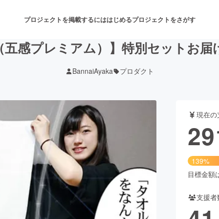
プロジェクトを掲載するには
はじめる
プロジェクトをさがす
（五感プレミアム）】特別セットお届
BannaiAyaka
プロダクト
注目のリターン
注目の新着プロジェクト
募集終了が近いプロジェクト
も
現在の
音楽
舞台・パフォーマンス
29
ゲーム・サービス開発
フード・飲食店
139%
書籍・雑誌出版
アニメ・漫画
目標金額は2
支援者
チャレンジ
ビューティー・ヘルスケ
41