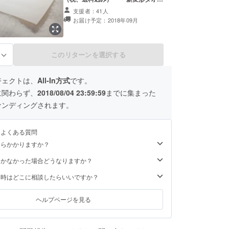
（税込 6,480円） 1枚 ・最高
支援者：41人
級オーガニックタオル 1枚 ※「新
お届け予定：2018年09月
変形タオル」のサイズは長方形とし
て40cm×90cmです。くびれて細く
なっている部分は約32cmです。
※「最高級オーガニックタオル」の
このリターンを選択する
る
サイズは一般的なフェイスタオルで
す。 ※「五感プレミアム」はシリー
ズ名です。
ジェクトは、
All-In方式
です。
に関わらず、
2018/08/04 23:59:59
までに集まった
ァンディングされます。
るよくある質問
くらかかりますか？
届かなかった場合どうなりますか？
た時はどこに相談したらいいですか？
ヘルプページを見る