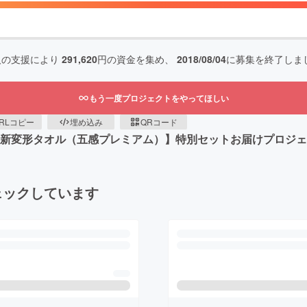
人の支援により
291,620
円の資金を集め、
2018/08/04
に募集を終了しま
もう一度プロジェクトをやってほしい
RLコピー
埋め込み
QRコード
【新変形タオル（五感プレミアム）】特別セットお届けプロジ
ェックしています