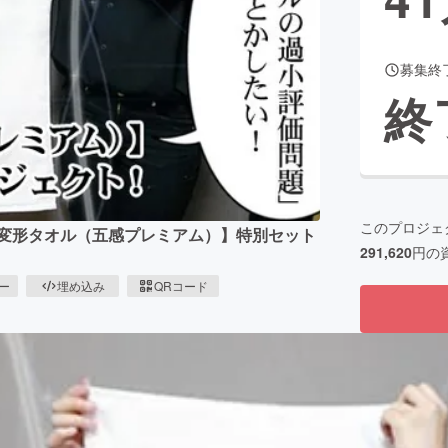
募集終
CAMPFIRE for Social Good
CAMPFIRE Creation
終
CAMPFIREふるさと納税
machi-ya
コミュニティ
このプロジェ
新変形タオル（五感プレミアム）】特別セット
291,620
円の
ピー
埋め込み
QRコード