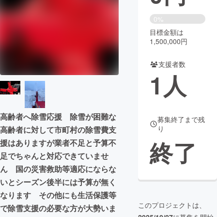
まちづくり・地域活性化
0%
目標金額は
1,500,000円
CAMPFIRE for Social Good
CAMPFIRE Creation
CAMPFIREふるさと納税
machi-ya
コミュニティ
支援者数
1
人
高齢者へ除雪応援 除雪が困難な
募集終了まで残
り
高齢者に対して市町村の除雪費支
終了
援はありますが業者不足と予算不
足でちゃんと対応できていませ
ん 国の災害救助等適応にならな
いとシーズン後半には予算が無く
なります その他にも生活保護等
このプロジェクトは、
で除雪支援の必要な方が大勢いま