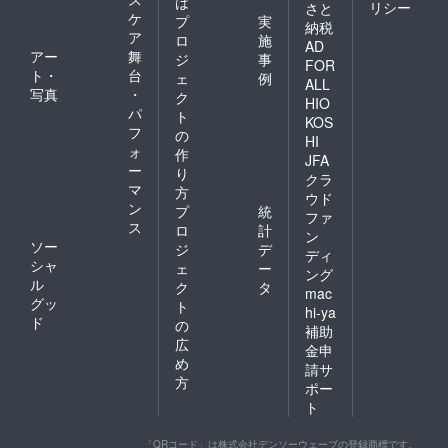
は
リシー
さと
ケ
プ
実
納税
ア
ロ
施
AD
アー
舞
ジ
事
FOR
ト・
台
ェ
例
ALL
写真
・
ク
HIO
パ
ト
KOS
フ
の
HI
ォ
作
JFA
ー
り
クラ
マ
方
ウド
ン
プ
統
ファ
ス
ロ
計
ン
ソー
ジ
デ
ディ
シャ
ェ
ー
ング
ル
ク
タ
mac
グッ
ト
hi-ya
ド
の
補助
広
金申
め
請サ
方
ポー
ト
「QRコード」は株式会社デンソーウェーブの登録商標です。