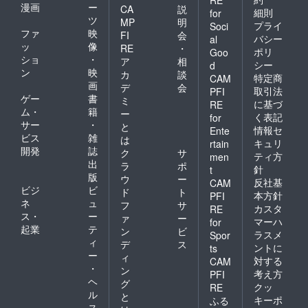
漫画
ー
CA
説
細則
for
ツ
MP
明
プライ
Soci
ファ
映
FI
会
バシー
al
ッ
像
RE
・
ポリ
Goo
ショ
・
ア
相
シー
d
ン
映
カ
談
特定商
CAM
画
デ
会
取引法
PFI
ゲー
書
ミ
に基づ
RE
ム・
籍
ー
く表記
for
サー
・
と
情報セ
Ente
ビス
雑
は
キュリ
rtain
開発
誌
ク
サ
ティ方
men
出
ラ
ポ
針
t
版
ウ
ー
反社基
CAM
ビジ
ビ
ド
ト
本方針
PFI
ネ
ュ
フ
サ
カスタ
RE
ス・
ー
ァ
ー
マーハ
for
起業
テ
ン
ビ
ラスメ
Spor
ィ
デ
ス
ントに
ts
ー
ィ
対する
CAM
・
ン
考え方
PFI
ヘ
グ
クッ
RE
ル
と
キーポ
ふる
ス