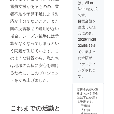
ばす場所がある
は、All-or-
雪費支援があるものの、業
方に限ります こ
Nothing方式
のリターンは５
者不足や予算不足により対
００００円と同
です。
じ内容で回数が
応が十分でないこと、また
目標金額を
異なります 田ん
ぼの上など埋
達成した場
国の災害救助の適用がない
まってしまう恐
合にのみ、
れのあるところ
場合、シーズン後半には予
はできません 軽
2025/11/28
算がなくなってしまうとい
トラックで除雪
23:59:59
ま
機を移動できる
う問題が生じています。こ
ところに限りま
でに集まっ
す
のような背景から、私たち
た金額が
ファンディ
は地域の皆様に安心を届け
ングされま
るために、このプロジェク
す。
トを立ち上げました。
支援金の使い道
集まった支援金
は以下に使用す
る予定です。
設備費
これまでの活動と
人件費
広報/宣伝費