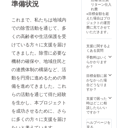
準備状況
リターン仕入
れ費
※目標金額を超
えた場合はプロ
これまで、私たちは地域内
ジェクトの運営
での除雪活動を通じて、多
費に充てさせて
いただきます。
くの高齢者や生活保護を受
けている方々に支援を届け
支援に関するよ
くある質問
てきました。除雪に必要な
手数料はいく
機材の確保や、地域住民と
らかかります
か？
の連携体制の構築など、活
目標金額に届
動を円滑に進めるための準
かなかった場
合どうなりま
備を進めてきました。これ
すか？
らの活動を通じて得た経験
支援で困った
を生かし、本プロジェクト
時はどこに相
談したらいい
を成功させるために、さら
ですか？
に多くの方々に支援を届け
ヘルプページを
たいと考えています。
見る