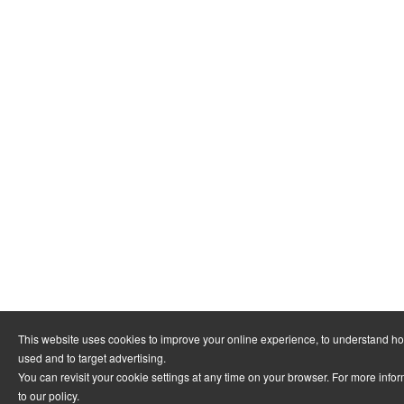
This website uses cookies to improve your online experience, to understand ho
used and to target advertising.
You can revisit your cookie settings at any time on your browser. For more infor
to
our policy
.