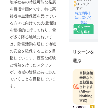
地域社会の持続可能な発展
ロジェクト
です
を目指す団体です。特に高
特定商取引
齢者や生活保護を受けてい
法に基づく
表記
る方々に向けての支援活動
メッセー
を積極的に行っており、雪
ジを送る
が多く降る地域において
は、除雪活動を通じて地域
の安全を確保することを目
リターンを
指しています。豊富な経験
選ぶ
と情熱を持ったスタッフ
が、地域の皆様と共に歩ん
目標金額
未達なら
でいくことを目指していま
全額返金
す。
されます
(All-or-
Nothing
方式)
1,000
円