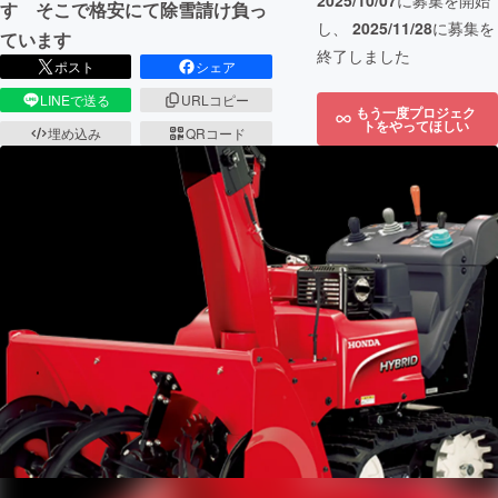
2025/10/07
に募集を開始
す そこで格安にて除雪請け負っ
し、
2025/11/28
に募集を
ています
終了しました
ポスト
シェア
LINEで送る
URLコピー
もう一度プロジェク
トをやってほしい
埋め込み
QRコード