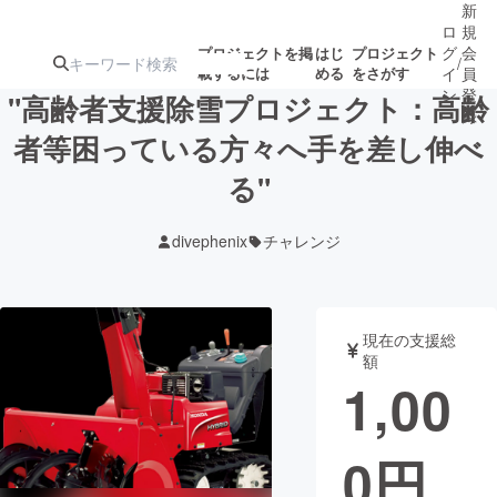
新
ロ
規
グ
会
プロジェクトを掲
はじ
プロジェクト
/
載するには
める
をさがす
イ
員
ン
登
"高齢者支援除雪プロジェクト：高齢
録
者等困っている方々へ手を差し伸べ
る"
人気のプロ
注目のリ
注目の新着プロ
募集終了が近いプ
もうすぐ公開
ジェクト
ターン
ジェクト
ロジェクト
されます
divephenix
チャレンジ
アート・写真
音楽
現在の支援総
テクノロジー・ガジェット
ゲーム・サ
額
1,00
映像・映画
書籍・雑誌
0
円
ビジネス・起業
チャレンジ