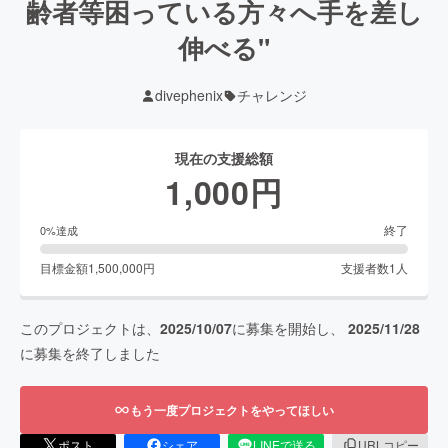
齢者等困っている方々へ手を差し
伸べる"
divephenix
チャレンジ
現在の支援総額
1,000
円
終了
0
%達成
目標金額
1,500,000
円
支援者数
1
人
このプロジェクトは、
2025/10/07
に募集を開始し、
2025/11/28
に募集を終了しました
もう一度プロジェクトをやってほしい
ポスト
シェア
LINEで送る
URLコピー