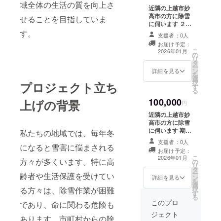
域全体の生活の質を向上さ
近隣の上越市妙
高市の方に除雪
せることを目指していま
に伺います ２０
２６年１月から
す。
支援者：0人
３月末までに限
お届け予定：
ります 雪の状況
こ
2026年01月
の
で1回１時間から
リ
タ
２時間程度 事前
ー
ン
にメール等で予
詳細を見る
を
選
約が必要です 軽
択
プロジェクト立ち
す
トラックで除雪
る
機を移動できる
100,000
上げの背景
ところに限りま
円
す このリターン
近隣の上越市妙
は１００，００
高市の方に除雪
０円と同じです
に伺います 期間
私たちの地域では、毎年冬
が回数が異なり
２０２６年１月
ます 日程等は要
支援者：0人
になると雪害に悩まされる
から３月末日ま
相談で 妙高高原
お届け予定：
で 雪の状況で２
こ
等中型除雪機で
2026年01月
方々が多くいます。特に高
の
回１時間から２
リ
は除雪不可能な
タ
時間程度 事前に
ー
地域は除く 雪を
齢者や生活保護を受けてい
ン
予約等が必要で
詳細を見る
を
飛ばす場所があ
選
す 日程等は要相
る方々は、除雪作業が困難
択
る方に限ります
す
談で 妙高高原等
る
田んぼの上など
中型除雪機では
このプロ
であり、命に関わる危険も
埋まってしまい
除雪不可能な地
そうなところは
ジェクト
域は除く 雪を飛
あります。市町村からの除
除雪できません