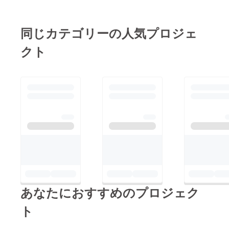
も興味を引かれました
し、非常に大きな可能
同じカテゴリーの人気プロジェ
性を秘めていると感じ
クト
ます。もっと詳しくお
話を伺えたら嬉しいで
す。拝見したところ、
集められた資金は実現
に向けた主要なステッ
プに充てられるご予定
とのことでしたが、こ
のプロジェクトが完全
に実現した際、人々の
生活にどのような変化
をもたらすとお考えで
しょうか？ぜひ詳細に
あなたにおすすめのプロジェク
ついてお話しできる機
ト
会を楽しみにしていま
す！もしよろしけれ