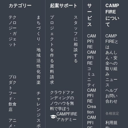
カテゴリー
起案サポート
サ
CAMP
ー
FIRE
テク
ま
プ
ス
ビ
につい
ノロ
ち
ロ
タ
ス
て
ジー
づ
ジ
ッ
・ガ
く
ェ
フ
CAM
CAMP
ジェ
り
ク
に
PFI
FIREと
ット
・
ト
相
RE
は
地
を
談
CAM
あんし
域
作
す
PFI
ん・安
活
る
る
RE
全への
性
資
コ
取り組
化
料
ミュ
み
プロ
音
請
ニ
ニュー
ダク
楽
求
ティ
ス
ト
CAM
ヘルプ
クラウドファ
フー
チ
PFI
お問い
ンディングの
ド・
ャ
RE
合わせ
ノウハウを無
飲食
レ
Crea
料で学ぼう
店
ン
tion
各種規定
CAMPFIRE
ジ
CAM
アカデミー
アニ
ス
利用規
PFI
メ・
ポ
約
RE