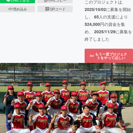
このプロジェクトは、
2025/10/02
に募集を開始
埋め込み
QRコード
し、
65
人の支援により
524,000
円の資金を集
め、
2025/11/29
に募集を
終了しました
もう一度プロジェク
トをやってほしい