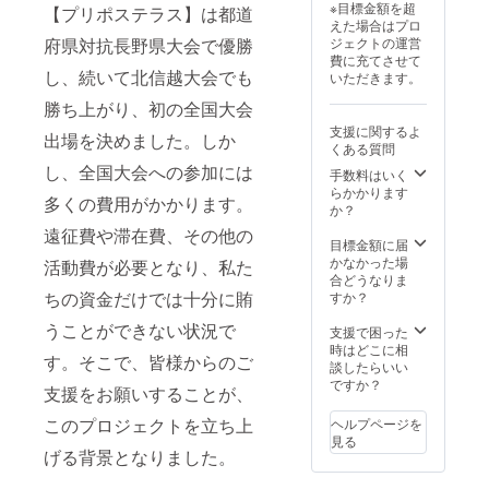
※目標金額を超
【プリポステラス】は都道
えた場合はプロ
ジェクトの運営
府県対抗長野県大会で優勝
費に充てさせて
し、続いて北信越大会でも
いただきます。
勝ち上がり、初の全国大会
支援に関するよ
出場を決めました。しか
くある質問
し、全国大会への参加には
手数料はいく
らかかります
多くの費用がかかります。
か？
遠征費や滞在費、その他の
目標金額に届
かなかった場
活動費が必要となり、私た
合どうなりま
ちの資金だけでは十分に賄
すか？
うことができない状況で
支援で困った
時はどこに相
す。そこで、皆様からのご
談したらいい
ですか？
支援をお願いすることが、
このプロジェクトを立ち上
ヘルプページを
見る
げる背景となりました。