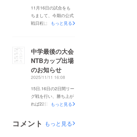
かった費用補填として
11月16日の試合をも
大切に使わせていただ
ちまして、今期の公式
きます。皆様のご支援
戦日程はすべて終了と
もっと見る
に心より感謝申し上げ
なりました。残すとこ
ます。ありがとうござ
ろ、11月24日の最終
いました。
練習【最後のノック】
中学最後の大会
で今期すべての活動が
NTBカップ出場
終了となります。ここ
のお知らせ
までご支援をいただい
た皆様方に心より感謝
2025/11/11 16:08
申し上げます。本当に
15日.16日の2日間リー
ありがとうございまし
グ戦を行い、勝ち上が
た。クラウドファン
れば22日.23日の決勝
もっと見る
ディングもあと9日で
トーナメントに進出す
す。最後までよろしく
ることができます。中
コメント
お願いします。
もっと見る
学最後、そしてプリポ
ステラス第二期生とし