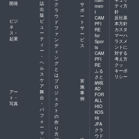
rtain
開発
誌
ク
サ
ティ方
men
出
ラ
ポ
針
t
版
ウ
ー
反社基
CAM
ビジ
ビ
ド
ト
本方針
PFI
ネ
ュ
フ
サ
カスタ
RE
ス・
ー
ァ
ー
マーハ
for
起業
テ
ン
ビ
ラスメ
Spor
ィ
デ
ス
ントに
ts
ー
ィ
対する
CAM
・
ン
考え方
PFI
ヘ
グ
クッ
RE
ル
と
キーポ
ふる
ス
は
リシー
さと
ケ
プ
実
納税
ア
ロ
施
AD
アー
舞
ジ
事
FOR
ト・
台
ェ
例
ALL
写真
・
ク
HIO
パ
ト
KOS
フ
の
HI
ォ
作
JFA
ー
り
クラ
マ
方
ウド
ン