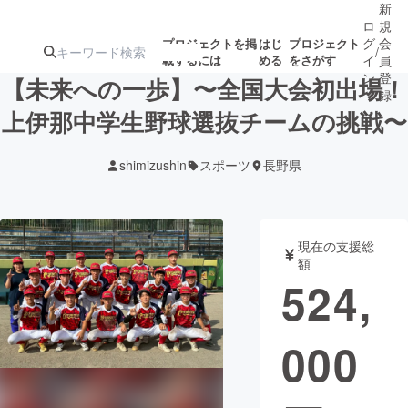
新
ロ
規
グ
会
プロジェクトを掲
はじ
プロジェクト
/
載するには
める
をさがす
イ
員
ン
登
【未来への一歩】〜全国大会初出場！
録
上伊那中学生野球選抜チームの挑戦〜
人気のプロ
注目のリ
注目の新着プロ
募集終了が近いプ
もうすぐ公開
shimizushin
スポーツ
長野県
ジェクト
ターン
ジェクト
ロジェクト
されます
アート・写真
音楽
現在の支援総
額
524,
テクノロジー・ガジェット
ゲーム・サ
000
映像・映画
書籍・雑誌
ビジネス・起業
チャレンジ