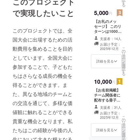
このプロジェクト
す
る
で実現したいこと
5,000
円
【お礼のメッ
セージ】 このリ
このプロジェクトでは、全
ターンは1000円
のリターンと同
支援者：14人
国大会に出場するための活
じ内容です。 感
お届け予定：
謝の気持ちを込
動費用を集めることを目的
こ
2025年12月
の
めて、お礼の
リ
タ
メッセージをお
としています。全国大会に
ー
ン
送りします。
詳細を見る
を
選
参加することで、子どもた
択
す
る
ちはさらなる成長の機会を
10,000
円
得ることができます。ま
【お名前掲載】
た、異なる地域のチームと
チーム関係者に
配布する冊子に
の交流を通じて、多様な価
支援者様のお名
支援者：31人
前（ニックネー
値観に触れることができる
お届け予定：
ム）を掲載しま
こ
2025年12月
の
す。 ・掲載方
貴重な機会となります。私
リ
タ
法：文字のみ、
ー
たちはこの経験が今後の人
ン
ロゴ／バナーの
詳細を見る
を
選
掲載は不可 ・支
択
生において大きな糧となる
す
援時、必ず備考