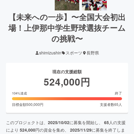
【未来への一歩】〜全国大会初出
場！上伊那中学生野球選抜チーム
の挑戦〜
shimizushin
スポーツ
長野県
現在の支援総額
524,000
円
終了
104
%達成
目標金額
500,000
円
支援者数
65
人
このプロジェクトは、
2025/10/02
に募集を開始し、
65
人の支援
により
524,000
円の資金を集め、
2025/11/29
に募集を終了しま