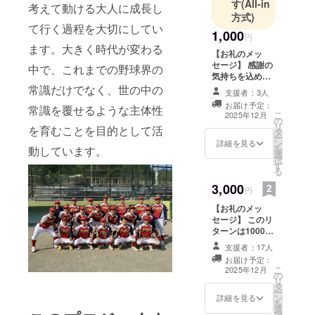
す
(All-in
考えて動ける大人に成長し
方式)
て行く過程を大切にしてい
1,000
円
ます。大きく時代が変わる
【お礼のメッ
セージ】 感謝の
中で、これまでの野球界の
気持ちを込め
て、お礼のメッ
常識だけでなく、世の中の
支援者：3人
セージをお送り
お届け予定：
常識を覆せるような主体性
します。
こ
2025年12月
の
リ
を育むことを目的として活
タ
ー
ン
詳細を見る
を
動しています。
選
択
す
る
3,000
円
【お礼のメッ
セージ】 このリ
ターンは1000円
のリターンと同
支援者：17人
じ内容です。 感
お届け予定：
謝の気持ちを込
こ
2025年12月
の
めて、お礼の
リ
タ
メッセージをお
ー
ン
送りします。
詳細を見る
を
選
択