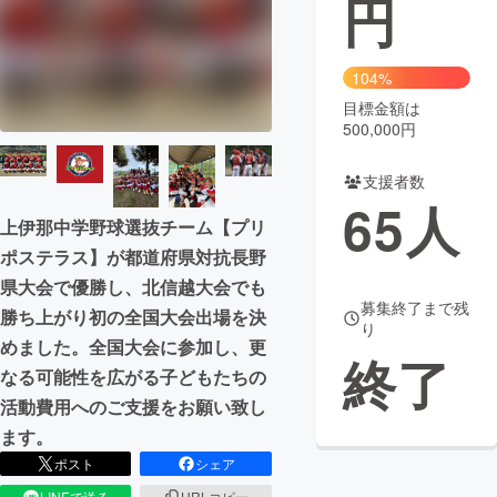
円
まちづくり・地域活性化
104%
目標金額は
CAMPFIRE for Social Good
CAMPFIRE Creation
500,000円
CAMPFIREふるさと納税
machi-ya
コミュニティ
支援者数
65
人
上伊那中学野球選抜チーム【プリ
ポステラス】が都道府県対抗長野
県大会で優勝し、北信越大会でも
募集終了まで残
勝ち上がり初の全国大会出場を決
り
めました。全国大会に参加し、更
終了
なる可能性を広がる子どもたちの
活動費用へのご支援をお願い致し
ます。
ポスト
シェア
LINEで送る
URLコピー