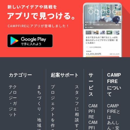
カテゴリー
起案サポート
サ
CAMP
ー
FIRE
テク
ま
プ
ス
ビ
につい
ノロ
ち
ロ
タ
ス
て
ジー
づ
ジ
ッ
・ガ
く
ェ
フ
CAM
CAMP
ジェ
り
ク
に
PFI
FIREと
ット
・
ト
相
RE
は
地
を
談
CAM
あんし
域
作
す
PFI
ん・安