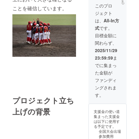
る
欄に希望される
このプロ
ことを確信しています。
お名前をご記入
ジェクト
ください。
は、
All-In方
式
です。
目標金額に
関わらず、
2025/11/29
23:59:59
ま
でに集まっ
た金額が
ファンディ
ングされま
す。
プロジェクト立ち
上げの背景
支援金の使い道
集まった支援金
は以下に使用す
る予定です。
全国大会出場
参加費用