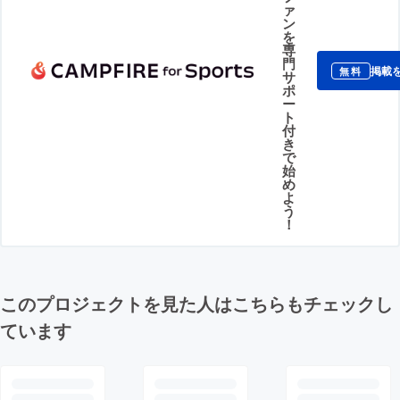
ァ
ン
を
専
門
掲載
無料
サ
ポ
ー
ト
付
き
で
始
め
よ
う
！
このプロジェクトを見た人はこちらもチェックし
ています