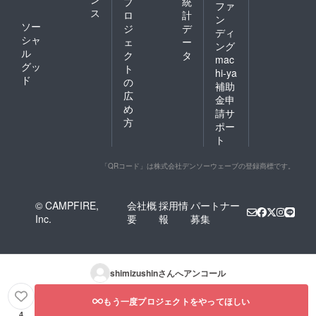
プ
統
ファ
ス
ロ
計
ン
ソー
ジ
デ
ディ
シャ
ェ
ー
ング
ル
ク
タ
mac
グッ
ト
hi-ya
ド
の
補助
広
金申
め
請サ
方
ポー
ト
「QRコード」は株式会社デンソーウェーブの登録商標です。
© CAMPFIRE,
会社概
採用情
パートナー
Inc.
要
報
募集
shimizushin
さんへアンコール
もう一度プロジェクトをやってほしい
4