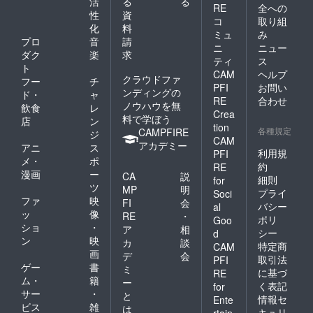
活
る
る
RE
全への
性
資
コ
取り組
化
料
ミュ
み
プロ
音
請
ニ
ニュー
ダク
楽
求
ティ
ス
ト
CAM
ヘルプ
クラウドファ
フー
チ
PFI
お問い
ンディングの
ド・
ャ
RE
合わせ
ノウハウを無
飲食
レ
Crea
料で学ぼう
店
ン
tion
各種規定
CAMPFIRE
ジ
CAM
アカデミー
アニ
ス
利用規
PFI
メ・
ポ
約
RE
漫画
ー
CA
説
細則
for
ツ
MP
明
プライ
Soci
ファ
映
FI
会
バシー
al
ッ
像
RE
・
ポリ
Goo
ショ
・
ア
相
シー
d
ン
映
カ
談
特定商
CAM
画
デ
会
取引法
PFI
ゲー
書
ミ
に基づ
RE
ム・
籍
ー
く表記
for
サー
・
と
情報セ
Ente
ビス
雑
は
キュリ