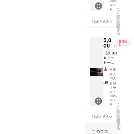
名前を
ブハウ
2026
口正
ていた
る御芳
す。そ
お断り
2026年
年06
ご記入
ス正面
面、芳
だきま
名のお
の際は
する場
こ
9月1
月
くださ
に御芳
名板に
の
す。
名前を
内容の
合があ
リ
日〜ス
い。
名させ
個人名
タ
②ZEBR
ご記入
修正を
りま
ー
ポーツ
掲載希
ていた
よりも
ン
A
詳細を見る
くださ
依頼い
す。 ②
を
パーク
望がな
だきま
大きく
選
Coffee
い。 ＜
たしま
クラブ
択
営業終
い場合
す。 掲
法人名
す
&
例＞ 芳
す。 ②
ハウス
る
了まで
は、
出期
を掲
Croissa
名板 山
クラブ
正面に
掲出方
5,0
「掲載
間：
出。 ※
nt コー
田 太郎
ハウス
在庫な
御芳名
法：ク
不要」
2026年
00
御芳名
し
ヒー券
※万が
円
正面に
させて
ラブハ
とご記
9月1
は法
４枚
一、天
御芳名
いただ
ウス入
【ZEBR
入くだ
日〜ス
人、自
（全ド
災など
させて
きま
口正
A コー
さい。
ポーツ
治体、
リンク
のやむ
いただ
す。 掲
面、芳
ヒー
パーク
または
に使え
を得な
きま
出期
名板に
券・個
営業終
実在す
ます。
い理由
支援
す。 掲
間：
個人名
人プラ
了まで
る団体
価格帯
者：
で掲出
出期
2026年
を掲
ン４枚
掲出方
（競技
20人
約500～
場所、
間：
9月1
出。 ※
コー
法：ク
団体・
750円）
お届
掲出物
2026年
日〜ス
６文字
ス】 ＜
ラブハ
NPO
け予
※とよた
等が使
9月1
ポーツ
以内推
リター
ウス入
定：
等）等
スポー
用でき
日〜ス
パーク
奨（１
ン内容
2026
口正
の名称
ツパー
なく
ポーツ
営業終
名あた
年08
＞
面、芳
に限り
ク店の
なった
パーク
こ
了まで
月
りの幅
①ZEBR
名盤の
の
ます。
みで使
場合、
営業終
リ
掲出方
は統一
A
中で一
タ
※文字数
用可
私たち
了まで
ー
法：ク
となり
Coffee
番大き
ン
によっ
詳細を見る
能。 ※
にでき
掲出方
を
ラブハ
ま
&
く掲
選
ては、
使用期
る限り
法：ク
択
ウス入
す。）
Croissa
出。 ※
す
スペー
限
のケア
ラブハ
る
口正
※１名様
nt コー
御芳名
スの都
このプロ
2026年
はさせ
ウス入
面、芳
の個人