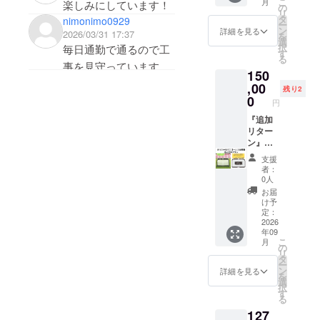
こ
月
楽しみにしています！
ン】 ＜
ウス入
の
まで入
リ
リター
口正
タ
れるこ
nimonimo0929
ー
ン内容
面、芳
ン
とがで
詳細を見る
2026/03/31 17:37
を
＞ ①プ
名板に
選
きま
択
毎日通勤で通るので工
ロでも
個人名
す
す。 文
る
使用し
と同じ
事を見守っています。
字色は
150
ている
文字の
「ゴー
どんなふうになるか楽
ミニ
,00
大きさ
ルド」
残り2
ゴール
で法人
0
しみです！
です。
円
をとよ
名を掲
ここで
たス
『追加
出。 ※
しか手
ポーツ
リター
御芳名
に入ら
パーク
ン』
は法
ない特
に寄贈
【オリ
人、自
別モデ
支援
します
ジナル
治体、
ルで
者：
（１
ミニ
または
す。 鉄
0人
台） 掲
ゴール
実在す
の持つ
お届
出期
２台
る団体
力強さ
け予
間：
（１
（競技
定：
と、細
2026年
対）寄
2026
団体・
部まで
年09
9月1
贈・法
NPO
こだ
こ
月
日〜使
人団体
等）等
の
わった
リ
用不可
プラ
の名称
タ
レー
ー
になる
ン】 ＜
に限り
ン
ザー加
詳細を見る
を
まで
リター
ます。
選
工によ
択
ミニ
ン内容
②HP内
す
るデザ
る
ゴール
＞ ①プ
特設
インが
127
のバッ
ロでも
ページ
楽しめ