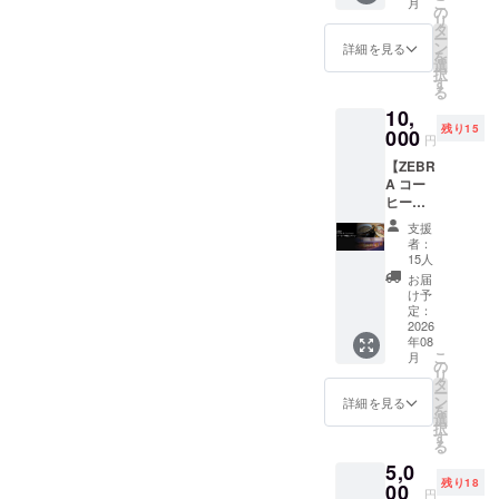
こ
月
たちの
は芝生
す。）
（80㎜
たベン
ます。
の
STADIU
リ
トレー
広場に
※芝生広
×80㎜の
チを設
タ
M（13
ー
ニング
置くこ
場への
サイ
置しま
ン
文字）
詳細を見る
を
等に使
とを想
設置を
ズ） ※
す。 掲
選
択
用する
定して
予定し
推奨４
出期
す
YAMAD
る
ことも
おり、
ており
段32文
間：
A
10,
できま
来場者
ます。
字以
2026年
TARO（
残り15
す。 商
が自由
※記銘
内。１
9月1
000
10文
円
品情
に利用
は、個
段につ
日〜使
字）
【ZEBR
報 ミ
するこ
人名・
き８文
用不可
A コー
ニゴー
とがで
連名・
字以内
になる
WEDDI
ヒー
ル（横
きま
メッ
推奨。
まで 刻
NG
券・個
幅
す。
セージ
（レー
印方
2010 11
支援
人プラ
1,400m
また貸
に限ら
ザー加
法：桧
22（15
者：
ン１０
m×高さ
出備品
せてい
工のた
の座面
15人
文字）
枚コー
900mm
として
ただき
め小さ
右下へ
お届
ス】 ＜
×奥行
占用利
ます
い文字
レー
け予
202609
リター
750mm
用も可
（法
は読み
ザー加
定：
01
ン内容
2026
） 数
能であ
人、自
づらく
工にて
OPEN
年08
＞
量
り、グ
治体、
なる可
（80㎜
（12文
こ
月
①ZEBR
１台
ラウン
または
能性が
×80㎜の
の
字） ※
リ
A
材
ドでの
実在す
ござい
サイ
タ
オブ
ー
Coffee
質
子ども
る団体
ま
ズ） ※
ン
詳細を見る
ジェは
を
&
[本体]
たちの
（競技
す。）
推奨４
選
台座に
択
Croissa
アルミ
トレー
団体・
※芝生広
段32文
す
差し込
る
nt コー
ニウム
ニング
NPO
場への
字以
んで完
5,0
ヒー券
等に使
等）等
設置を
内。１
成する
残り18
１０枚
00
用する
の名
予定し
段につ
商品で
円