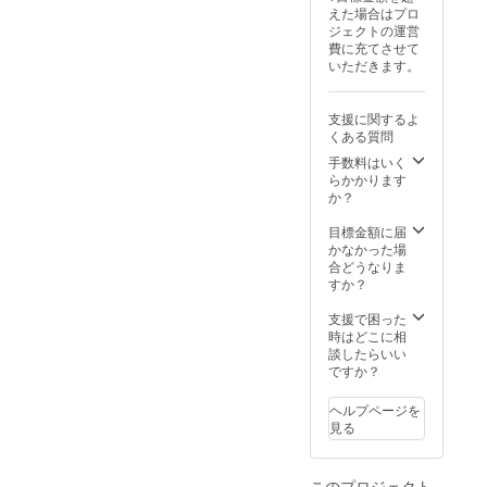
は出ま
ページ
る御芳
ず備考
係上、
えた場合はプロ
ませ
スレ
せん。
へのデ
名のお
欄に希
文字の
ジェクトの運営
ん。
ター ☆
※郵送に
ジタル
名前を
望され
サイズ
費に充てさせて
③ZEBR
支援
て提供
芳名
ご記入
る御芳
が小さ
いただきます。
A
時、必
予定
※②と同
くださ
名のお
くなる
Coffee
ず備考
②HP内
じ内容
い。
名前を
ことが
&
欄に希
特設
にて芳
いただ
ご記入
ござい
支援に関するよ
Croissa
望され
ページ
名いた
いた内
くださ
ます。
くある質問
nt コー
る桜
へのデ
しま
容にて
い。 ＜
③HP内
ヒー券
ネーム
ジタル
す。 ③
手数料はいく
進めま
例＞ 芳
特設
４枚
プレー
芳名 ※
サンク
らかかります
すの
名板 山
ページ
（全ド
トの内
１名様
スレ
か？
で、お
田 太郎
へのデ
リンク
容と、
の個人
ター ☆
間違え
※万が
ジタル
に使え
御芳名
名のみ
支援
目標金額に届
のない
一、天
芳名
ます。
のお名
とさせ
時、必
かなかった場
ように
災など
※②と同
価格帯
前をご
ていた
ず備考
合どうなりま
ご注意
のやむ
じ内容
約500～
記入く
だきま
欄に希
すか？
くださ
を得な
にて芳
750円）
ださ
す。 ③
望され
い。 ＜
い理由
名いた
※とよた
い。 ＜
サンク
る御芳
支援で困った
例＞ 芳
で掲出
しま
スポー
例①＞
スレ
名のお
時はどこに相
名板 株
場所、
す。 ④
ツパー
桜ネー
ター ☆
名前を
談したらいい
式会社
掲出物
サンク
ク店の
ムプ
支援
ご記入
ですか？
豊田ス
等が使
スレ
みで使
レート
時、必
くださ
タジア
用でき
ター ☆
用可
山田 太
ず備考
い。
ム ※万
なく
ヘルプページを
支援
能。 ※
郎･花子
欄に希
＜例＞
が一、
なった
見る
時、必
使用期
芳名板
望され
芳名板
天災な
場合、
ず備考
限
山田 太
るHPへ
株式会
どのや
私たち
欄に希
2026年
郎 ＜例
の御芳
社豊田
むを得
にでき
望され
9月1日
このプロジェクト
②＞ 桜