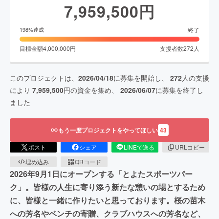
7,959,500
円
終了
198
%達成
目標金額
4,000,000
円
支援者数
272
人
このプロジェクトは、
2026/04/18
に募集を開始し、
272
人の支援
により
7,959,500
円の資金を集め、
2026/06/07
に募集を終了し
ました
もう一度プロジェクトをやってほしい
43
ポスト
シェア
LINEで送る
URLコピー
埋め込み
QRコード
2026年9月1日にオープンする「とよたスポーツパー
ク」。皆様の人生に寄り添う新たな憩いの場とするため
に、皆様と一緒に作りたいと思っております。桜の苗木
への芳名やベンチの寄贈、クラブハウスへの芳名など、