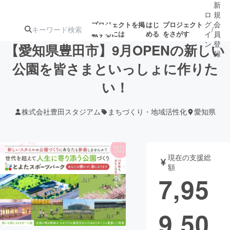
新
ロ
規
グ
会
プロジェクトを掲
はじ
プロジェクト
/
載するには
める
をさがす
イ
員
ン
登
【愛知県豊田市】9月OPENの新しい
録
公園を皆さまといっしょに作りた
い！
人気のプロ
注目のリ
注目の新着プロ
募集終了が近いプ
もうすぐ公開
ジェクト
ターン
ジェクト
ロジェクト
されます
株式会社豊田スタジアム
まちづくり・地域活性化
愛知県
アート・写真
音楽
現在の支援総
テクノロジー・ガジェット
ゲーム・サ
額
7,95
映像・映画
書籍・雑誌
9,50
ビジネス・起業
チャレンジ