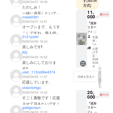
す
(All-in
2026/04/07 16:38
方式)
たのしみ！
11,
一緒に成長したいです
残り19
000
masa0381
円
♪
2026/04/07 14:51
『追加
オープンまで、もうす
リター
ン』
こしですね。個人的に
【完全
0121yoshi
支援
はゼブラカフェが楽し
受注生
者：
2026/04/06 19:24
産・名
1人
みです。またサッカー
楽しみです❗️
入れオ
お届
もやりたい！
リジナ
K0j
け予
ル鉄製
定：
2026/04/05 16:52
オブ
2026
楽しみにしておりま
年09
ジェ】
こ
月
①世界
す‼︎
の
リ
に一つ
user_113ce6be4374
タ
ー
だけ、
ン
2026/04/05 11:07
詳細を見る
を
名入れ
選
応援しています。
択
ができ
す
る
vivianIchigo
る「と
20,
よたス
2026/04/04 13:42
残り15
ポーツ
000
すごく素敵です！応援
円
パーク
させて頂きたいです！
『追加
ロゴ入
gokigensun
リター
り」の
ン』 ≪
2026/04/03 15:30
鉄製オ