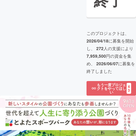
終了
このプロジェクトは、
2026/04/18
に募集を開始
し、
272
人の支援により
7,959,500
円の資金を集
め、
2026/06/07
に募集を
終了しました
もう一度プロジェ
4
クトをやってほし
3
い