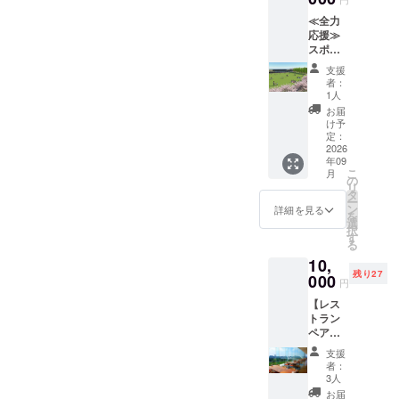
イベン
トカ
ンチの
日 ※現
※文字数
込め
ご記入
へのデ
手数料
い場合
ト日や
バー 株
位置は
金との
によっ
≪全力
て、お
くださ
ジタル
を除き
は、
天候不
式会社
お選び
交換は
ては、
応援≫
礼の
い。
芳名
すべて
「掲載
順、そ
豊田ス
いただ
できま
スペー
スポー
メッ
掲載希
※①と同
コミュ
不要」
の他の
タジア
けませ
せん。
スの関
ツパー
セージ
望がな
じもの
ニティ
とご記
支援
理由で
ム １台
ん。ま
おつり
係上、
ク応援
をお送
い場合
を掲出
ガーデ
者：
入くだ
掲出で
目 バッ
た公園
は出ま
文字の
コース
りし、
は、
1人
③サン
ンの運
さい。
きない
クネッ
内で移
せん。
サイズ
返礼品
HPにお
「掲載
クスレ
営費に
お届
このリ
日が発
ト ロゴ
動させ
※郵送に
が小さ
は必要
名前を
不要」
け予
ター ☆
使用い
ターン
生する
希望
ること
て提供
くなる
ないの
掲載し
定：
とご記
支援
たしま
は【ス
こと、
ゴール
がござ
予定
ことが
で、た
2026
ます。
入くだ
時、必
す。
ポーツ
年09
予めご
ポスト
いま
④HP内
ござい
だただ
☆支援
さい。
ず備考
②HP内
パーク
こ
月
了承く
カバー
す。予
特設
ます。
応援し
時、必
の
このリ
欄に希
特設
内「コ
リ
ださ
株式会
めご了
ページ
③HP内
たい！
ず備考
タ
ターン
望され
ページ
ミュニ
ー
い。
社豊田
承くだ
へのデ
特設
という
欄に希
ン
は≪全
詳細を見る
るHPへ
へのデ
ティ
を
スタジ
さい。
ジタル
ページ
方の
望され
選
力応援
の御芳
ジタル
ガーデ
択
アム ２
※ベンチ
芳名
へのデ
コー
るHPへ
す
≫ス
名のお
芳名
ン」公
る
台目
そのも
※②と同
ジタル
ス。 感
の御芳
ポーツ
名前を
※①と同
式サ
10,
バック
のの所
じ内容
芳名
謝の気
名のお
パーク
ご記入
じもの
ポー
残り27
ネット
有権を
にて御
※②と同
持ちを
000
名前を
応援
くださ
を掲出
円
ター ・
豊田ス
譲渡す
芳名い
じ内容
込め
ご記入
コース
い。
いたし
個人プ
【レス
タジア
るもの
たしま
にて芳
て、お
くださ
5,000
掲載希
ます。
ラン 】
トラン
ム ゴー
ではあ
す。 ⑤
名いた
礼の
い。
円、
望がな
③サン
10,000
ペア食
ルポス
りませ
サンク
しま
メッ
掲載希
10,000
い場合
クスレ
円のリ
事券】
トカ
ん。 ※
スレ
す。 ④
セージ
望がな
円のリ
は、
ター ☆
支援
ターン
〈リ
バー
万が
ター ☆
サンク
をお送
い場合
ターン
者：
「掲載
支援
と同じ
ター
TOYOT
一、天
支援
スレ
りし、
は、
3人
と同じ
不要」
時、必
内容に
ン〉 ①
A
災など
時、必
ター ☆
HPにお
「掲載
内容に
お届
とご記
ず備考
なりま