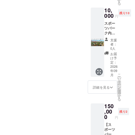
いただ
す
ませ
名前を
ゴール
人、自
法：ク
内容の
のみと
る
ブジェ
内に地
けま
ん。 ・
ご記入
ポスト
治体、
ラブハ
修正を
させて
の種類
10,
元豊田
す。 ・
現金へ
くださ
カバー
または
ウス入
依頼い
いただ
を
残り10
市の高
000
ZEBRA
の交換
い。
円
への記
実在す
口正
たしま
きま
「サッ
校と共
Coffee
はでき
掲載希
銘と同
る団体
面、芳
す。 ②
す。 ※
カー
スポー
同で運
&
ませ
望がな
じ内容
（競技
名板に
クラブ
メッ
ボー
ツパー
営する
Croissa
ん。お
い場合
にて芳
団体・
個人名
ハウス
セージ
ル」と
ク内
「コ
ntでは
つりは
は、
名いた
NPO
を掲
正面に
と名称
「ラグ
「コ
ミュニ
使用で
出ませ
「掲載
支援
しま
等）等
出。 ※
御芳名
などの
ビー
ミュニ
ティ
きませ
ん。 ・
者：
不要」
す。 ③
の名
６文字
させて
間隔
ボー
ティ
ガーデ
ん。 ・
0人
郵送に
とご記
サンク
称・ロ
以内推
いただ
や、改
ル」か
ガーデ
ン」の
グラウ
てお送
お届
入くだ
スレ
ゴのみ
奨（１
きま
行など
らお選
ン」公
公式サ
ンド利
け予
りいた
さい。
ター ☆
とさせ
名あた
す。 掲
を調整
びくだ
式サ
ポー
定：
用代
しま
支援
ていた
りの幅
出期
させて
さい。
ポー
2026
ターと
金、
す。 ・
時、必
だきま
は統一
間：
いただ
＜例＞
年09
ター ・
して、
シャ
有効期
ず備考
す。 ※
となり
2026年
く場合
こ
月
文字
個人プ
公式HP
の
ワー利
間：
欄に
ミニ
ま
9月1
がござ
リ
TOYOT
ラン 】
のコ
タ
用代金
2026年
バック
ゴール
す。）
日〜ス
いま
ー
A
〈リ
ミュニ
ン
には使
詳細を見る
9月1
ネット
１台ご
※１名様
ポーツ
す。 ※
を
STADIU
ターン
ティ
選
用でき
日〜
への記
とに記
の個人
パーク
公序良
択
M 芳
内容〉
ガーデ
す
ませ
2027年
銘内容
銘内容
名のみ
営業終
俗に反
る
名 山
①ス
ンペー
ん。 ・
3月31日
（ロゴ
はお選
とさせ
了まで
する名
田 太郎
150
ポーツ
ジにお
現金へ
②HP内
もしく
びいた
ていた
掲出方
称、
※万が
パーク
,00
名前を
の交換
特設
残り2
は名
だけま
だきま
法：ク
パーク
一、天
内に地
掲出。
0
はでき
ページ
円
称）
す。
す。 ※
ラブハ
の品位
災など
元豊田
※個人
ませ
へのデ
と、
②HP内
ベンチ
ウス入
を損な
のやむ
市の高
【ス
名、団
ん。お
ジタル
ゴール
特設
記銘の
口正
う恐れ
を得な
校と共
ポーツ
体名
つりは
芳名 ※
ポスト
ページ
内容と
面、芳
のある
い理由
同で運
パーク
（法