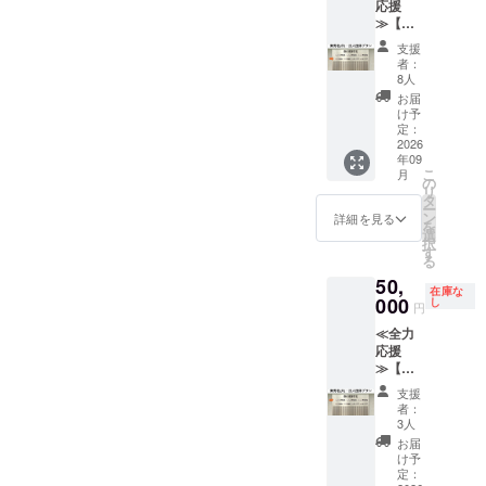
便にて
応援
日〜ス
す。）
（競技
※書体は
称、
郵送い
≫【御
ポーツ
※１名様
団体・
統一書
パーク
たしま
芳名
パーク
の個人
NPO
体とい
支援
の品位
す。
（中）
営業終
名のみ
等）等
者：
たしま
を損な
④HP内
・法人
了まで
とさせ
8人
の名称
す。 ※
う恐れ
特設
プラ
掲出方
ていた
及び
お届
メッ
のある
ページ
ン】 ①
法：ク
だきま
け予
メッ
セージ
表記は
へのデ
クラブ
ラブハ
定：
す。
セージ
と名称
お断り
ジタル
ハウス
2026
ウス入
②HP内
のみ ※
などの
する場
芳名 ※
年09
正面に
口正
特設
書体は
間隔や
合がご
こ
月
１名様
御芳名
面、芳
の
ページ
統一書
改行な
ざいま
リ
の個人
させて
名板に
タ
へのデ
体とい
どを調
す。そ
ー
名のみ
いただ
個人名
ン
ジタル
詳細を見る
たしま
整させ
の際は
を
とさせ
きま
を掲
選
芳名
す。 ※
ていた
内容の
択
ていた
す。 掲
出。 ※
す
※①と同
公序良
だく場
修正を
る
だきま
出期
６文字
じ内容
俗に反
合があ
依頼い
す。 ⑤
50,
間：
以内推
にて芳
する名
りま
在庫な
たしま
サンク
2026年
000
奨（１
し
名いた
称、
円
す。 ※
す。 ②
スレ
9月1
名あた
しま
パーク
公序良
クラブ
ター ☆
≪全力
日〜ス
りの幅
す。 ③
の品位
俗に反
ハウス
支援
応援
ポーツ
は統一
サンク
を損な
する名
正面に
時、必
≫【御
パーク
となり
スレ
う恐れ
称、
御芳名
ず備考
芳名
営業終
ま
ター ☆
のある
支援
パーク
させて
欄に希
（大）
了まで
す。）
支援
者：
表記は
の品位
いただ
望され
・法人
掲出方
※１名様
3人
時、必
お断り
を損な
きま
るHPへ
団体プ
法：ク
の個人
ず備考
お届
する場
う恐れ
す。 掲
の御芳
ラン】
ラブハ
名のみ
け予
欄に希
合がご
のある
出期
名のお
①クラ
ウス入
定：
とさせ
望され
ざいま
表記は
間：