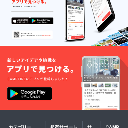
ます。
もに 成
時、必
※木の生
長し続
ず備考
育には
ける ㈱
欄に希
個体差
豊田ス
望され
があり
タジア
る桜
ます。
ム 芳名
ネーム
予めご
板 株式
プレー
了承く
会社豊
トの内
ださ
田スタ
容と、
い。 ※
ジアム
御芳名
桜の木
※ネーム
のお名
そのも
プレー
前をご
のの所
トを付
記入く
有権を
ける桜
ださ
譲渡す
はお選
い。 ＜
るもの
びいた
例①＞
ではあ
だけま
桜ネー
りませ
せん。
ムプ
ん。 ※
※木の生
レート
万が
育には
誕生記
一、天
個体差
念 山田
災など
があり
次郎 芳
のやむ
ます。
名板 山
を得な
予めご
田 太郎
い理由
了承く
＜例②
で木が
ださ
＞ 桜
育たな
い。 ※
ネーム
くなっ
カテゴリー
起案サポート
サ
CAMP
桜の木
プレー
てし