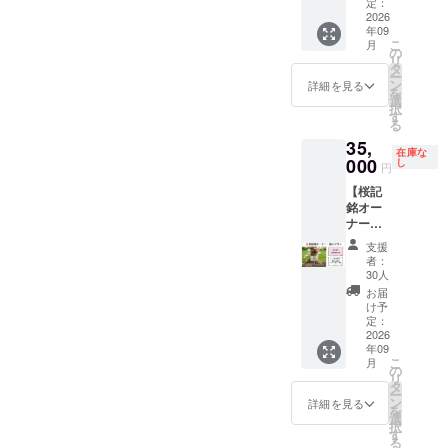
〈リ
・賞味
定：
として郵送いた
す。 ・
ん。 ※
承くだ
ターン
2026
期限
します。 ※とよ
食事券
万が
さい。
年09
内容〉
制作後
たスポーツパー
は郵送
一、天
※ベンチ
こ
月
①豊田
約１カ
の
ク店のみで使用
させて
災など
そのも
リ
スタジ
月 ・保
タ
可能。 ※使用期
いただ
のやむ
のの所
ー
アムで
存方
ン
限 2026年9月1
きま
詳細を見る
を得な
有権を
を
開催さ
法 直
選
日～2027年3月
す。 ・
い理由
譲渡す
択
れる
射日
す
31日
有効期
で掲出
るもの
る
「26/27
光、高
間：
場所、
ではあ
35,
シーズ
温多湿
2026年
掲出物
りませ
在庫な
ンのJ
000
を避け
し
9月1
等が使
ん。 ※
円
リー
保存 ・
日〜
用でき
万が
【桜記
グ」に
原材
2027年
なく
一、天
銘オー
おい
料、主
3月31日
なった
災など
ナー・
て、
原料の
（定休
場合、
のやむ
個人プ
スー
原産
日・大
私たち
を得な
支援
ラン】
パー
地 バ
型イベ
者：
にでき
い理由
①公園
ルーム
ター
30人
ント時
る限り
で掲出
内の桜
での観
（北海
はご利
お届
のケア
場所等
の苗木
戦ご利
道
け予
用いた
はさせ
が使用
にネー
用券
定：
産）、
だけま
ていた
できな
ムプ
2026
（最大
卵白
せ
だきま
くなっ
年09
レート
12名
（豊田
ん。）
すが、
た場
こ
月
をおつ
様）を
の
市産）
②HP内
それ以
合、私
リ
けいた
お渡し
タ
・添加
特設
上の対
たちに
ー
しま
しま
ン
物表
詳細を見る
ページ
応は出
できる
を
す。 掲
す。 ・
選
示、ア
へのデ
来かね
限りの
択
出期
日程
す
レル
ジタル
ます。
ケアは
る
間：