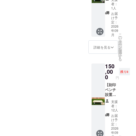
を使
しくは
の座面
ラン
スタジ
120ｇ
者：
用。）
名称を
右下へ
ZEBRA
アム ※
厚さ 2
1人
この
プリン
レー
コー
万が
㎜ ※手
お届
ミニ
トし、
ザー加
ヒー券
一、天
作業で
け予
ゴール
さらに
工にて
付】 ＜
災など
定：
作成す
は芝生
上部
（80㎜
リター
2026
のやむ
るため
年09
広場に
ゴール
×80㎜の
ン＞ ①
を得な
若干の
こ
月
置くこ
ポスト
サイ
公園内
い理由
の
誤差が
リ
とを想
のカ
ズ） ※
に記銘
で掲出
タ
出る可
ー
定して
バー1ヵ
推奨４
したベ
場所、
ン
能性が
詳細を見る
を
おり、
所に、
段32文
ンチを
掲出物
選
ござい
択
来場者
名称が
字以
設置し
等が使
す
ます。
る
が自由
入りま
内。１
ます。
用でき
素材
150
に利用
す。
段につ
掲出期
なく
SUS30
するこ
（ゴー
き８文
間：
,00
なった
4 文
残り8
とがで
ルポス
字以内
2026年
場合、
0
字 ア
円
きま
トカ
推奨。
9月1
私たち
ルファ
す。
バーの
（レー
日〜使
【刻印
にでき
ベッ
また貸
名称に
ザー加
用不可
ベンチ
る限り
ト・数
出備品
ついて
工のた
になる
設置・
のケア
字の切
として
は白
め小さ
まで 刻
法人団
はさせ
り抜き
支援
占用利
色・統
い文字
印方
体プラ
ていた
にて大
者：
用も可
一書体
は読み
法：桧
ン】 ＜
だきま
文字１
12人
能であ
を使
づらく
の座面
リター
すが、
５文字
お届
り、グ
用。）
なる可
右下へ
ン内容
それ以
まで
け予
ラウン
この
能性が
レー
＞ ①公
上の対
定：
例
ドでの
ミニ
ござい
ザー加
園内に
2026
応は出
TOYOT
年09
子ども
ゴール
ま
工にて
記銘し
来かね
A