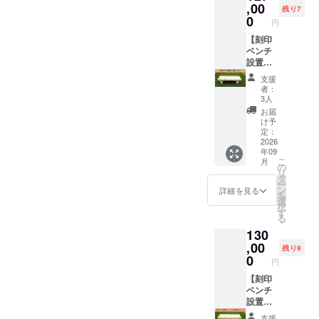
クネッ
使用し
,00
へのデ
る逸品
残り7
トには
ている
ジタル
0
となり
円
法人・
ミニ
芳名
ます。
団体の
ゴール
【刻印
※①と同
自分の
ロゴも
をとよ
ベンチ
じ内容
お名前
しくは
たス
設置・
にて芳
や所属
名称を
ポーツ
個人プ
名いた
チーム
支援
プリン
パーク
ラン】
しま
名、記
者：
トし、
に寄贈
＜リ
す。 ③
念日や
3人
さらに
します
ターン
サンク
スロー
お届
上部
（２
内容＞
スレ
ガンな
け予
ゴール
台） 掲
①公園
ター ☆
定：
ど、こ
ポスト
出期
内に記
2026
支援
の機会
年09
のカ
間：
銘した
時、必
に世界
こ
月
バー1ヵ
2026年
ベンチ
ず備考
の
に一つ
リ
所に、
9月1
を設置
欄に希
タ
だけの
ー
名称が
日〜使
しま
望され
ン
鉄製オ
詳細を見る
を
入りま
用不可
す。 掲
る御芳
選
ブジェ
択
す。
になる
出期
名の法
す
をぜひ
る
（ゴー
まで
間：
人・団
お作り
130
ルポス
ミニ
2026年
体名を
くださ
トカ
ゴール
9月1
,00
ご記入
い！ サ
残り9
バーの
のバッ
日〜使
くださ
0
イズ
円
名称に
クネッ
用不可
い。
横102㎜
ついて
トには
になる
【刻印
＜例＞
×縦103
は白
法人・
まで 刻
ベンチ
芳名板
㎜×奥行
色・統
団体の
印方
設置・
株式会
50㎜ 重
一書体
ロゴも
法：桧
個人プ
社豊田
さ 約
支援