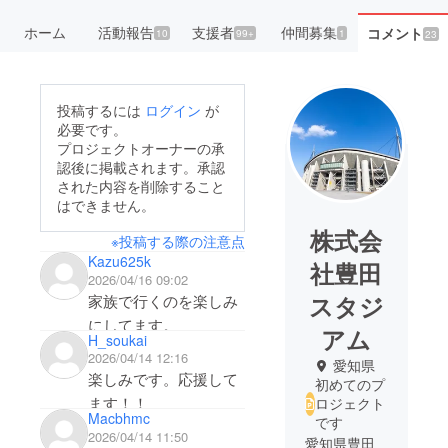
ホーム
活動報告
支援者
仲間募集
コメント
10
99+
1
23
投稿するには
ログイン
が
必要です。
プロジェクトオーナーの承
認後に掲載されます。承認
された内容を削除すること
はできません。
株式会
※投稿する際の注意点
Kazu625k
社豊田
2026/04/16 09:02
スタジ
家族で行くのを楽しみ
にしてます。
アム
H_soukai
2026/04/14 12:16
愛知県
楽しみです。応援して
初めてのプ
ます！！
ロジェクト
Macbhmc
です
2026/04/14 11:50
愛知県豊田