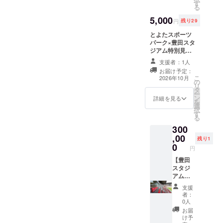
ト）】
さい。
す
※イベン
ゆっく
ベンチ
≫ス
る
＜リ
・現金
ト日や
りして
記銘 ス
ポーツ
ターン
5,000
への交
天候不
ね。 山
ポーツ
パーク
円
残り29
内容＞
換はで
順、そ
田 太郎
で 地域
応援
①豊田
とよたスポーツ
きませ
の他の
芳名板
を盛り
コース
スタジ
パーク×豊田スタ
ん。お
理由で
山田 太
上げる
3,000
アムの
ジアム特別見学
つりは
掲出で
郎 ※ベ
とよた
円、
フィナ
会参加権（日程
出ませ
きない
ンチの
スポー
5,000円
支援者：1人
ンシェ
は７月上旬に確
ん。 ・
日が発
位置は
ツパー
のリ
お届け予定：
（６個
定。※9月以降の
万が一
生する
お選び
ク 芳名
ターン
こ
2026年10月
入り）
の
土日想定） とよ
メ
こと、
いただ
板 とよ
と同じ
リ
プ
タ
たスポーツパー
ニュー
予めご
けませ
たス
内容に
ー
レーン×
ン
クの詳細な案内
の変更
詳細を見る
了承く
ん。ま
ポーツ
なりま
を
２、
選
に加え、豊田ス
等によ
ださ
た公園
パーク
す。
択
ショコ
す
タジアムの普段
りご提
い。
内で移
※ベンチ
る
ラ×２、
入ることのない
供予定
動させ
の位置
300
シトロ
選手エリアまで
のメ
ること
はお選
,00
ン（レ
ご案内します。
ニュー
がござ
びいた
残り1
モン）×
0
ツアー開催日を
が提供
いま
だけま
円
２ プ
ご案内した際、
できな
す。 ※
せん。
【豊田
レーン
ご都合がつかな
い場
ベンチ
また公
スタジ
とシト
かった場合は
合、
そのも
園内で
アム
ロンに
ZEBRA Coffee
同等の
のの所
移動さ
スー
は豊田
& Croissant
内容に
有権を
せるこ
支援
パー
スタジ
コーヒー券４
てお食
譲渡す
とがご
者：
ルーム
アムの
枚 （全ドリン
事をご
0人
るもの
ざいま
観戦利
焼き印
ク本体に使えま
用意い
ではあ
す。予
お届
用券】
入り。
す。）を代替え
たしま
け予
りませ
めご了