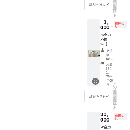
お守り
表示、
ー
す。 掲
内 デザ
ン
くなる
詳細を見る
NPO
くださ
アレル
を
出期
イン：
選
ことが
等）等
い。 ・
ギー表
択
間：
桜モ
す
ありま
の名
権利の
示 な
る
2026年
チーフ
す。 ※
称・商
譲渡、
し ③豊
13,
9月1
と白基
掲出内
標等は
転売等
在庫な
田スタ
日〜ス
000
調から
し
容は、
不可）
円
は固く
ジアム
ポーツ
お選び
個人
※書体は
お断り
公式
≪全力
パーク
くださ
名・連
統一書
いたし
ペー
応援
営業終
い。 ※
名、ま
体とい
ます。
パーク
≫【御
了まで
推奨３
たは
たしま
②サン
ラフト
芳名・
掲出方
段30文
メッ
す。 ※
支援
クスレ
細か
個人プ
法：ク
字以
セージ
者：
メッ
ター
い看板
ラン・
ラブハ
内。文
50人
に限り
セージ
部分に
コー
ウス入
字数に
ます。
お届
と名称
までこ
ヒー券
口正
よって
け予
（法
などの
だわっ
付】 ①
面、芳
定：
は文字
人、自
間隔
た2025
クラブ
2026
名板に
が小さ
治体、
や、改
年11月
年09
ハウス
個人名
くなる
または
行など
こ
にでき
月
正面に
を掲
の
ことが
実在す
を調整
リ
たばか
御芳名
出。 ※
タ
ござい
る団体
させて
ー
りの公
させて
６文字
ン
ます。
詳細を見る
（競技
いただ
を
式ペー
いただ
以内推
選
※掲出名
団体・
く場合
択
パーク
きま
奨（１
す
は、法
NPO
がござ
る
ラフ
す。 掲
名あた
人、自
等）等
いま
ト。 ①
30,
出期
りの幅
治体、
の名
す。 ※
在庫な
～③は
間：
000
は統一
し
または
称・商
円
公序良
まとめ
2026年
となり
実在す
標等は
俗に反
て宅急
≪全力
9月1
ま
る団体
不可）
する名