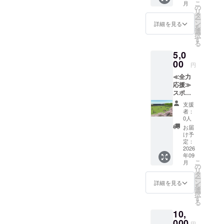
スレ
とご記
こ
ム ※万
称）
芳名の
③ZEBR
了まで
月
応援し
（競技
公式HP
の
たしま
ター ☆
入くだ
リ
が一、
と、
お名前
A
掲出方
たい！
団体・
のコ
タ
す。
支援
さい。
ー
天災な
ゴール
をご記
Coffee
法：ク
という
NPO
ミュニ
ン
②HP内
詳細を見る
時、必
を
どのや
ポスト
入くだ
&
ラブハ
方の
等）等
ティ
選
特設
ず備考
択
むを得
カバー
さい。
Croissa
ウス入
コー
の名称
ガーデ
す
ページ
欄に希
る
ない理
への記
＜例①
nt コー
口正
ス。 感
を除
ンペー
へのデ
望され
由で掲
銘内容
＞ ベン
ヒー券
面、芳
5,0
謝の気
く）も
ジにお
ジタル
るHPへ
出場
をご記
チ記銘
４枚
名板に
持ちを
00
可。
名前を
芳名
の御芳
円
所、掲
入くだ
憩いの
（全ド
個人名
込め
〈例〉
掲出 ※
※①と同
名のお
出物等
さい。
ベンチ
リンク
よりも
≪全力
て、お
○○高校
御芳名
じもの
名前を
が使用
ロゴを
山田 次
に使え
大きく
応援≫
礼の
OB一同
は法
を掲出
ご記入
できな
希望さ
郎 山田
ます。
法人名
スポー
メッ
※いただ
人、自
③サン
くださ
くなっ
れた方
花子 芳
価格帯
を掲
ツパー
セージ
いた費
治体、
クスレ
い。
支援
た場
には別
名板 山
約500～
出。 ※
ク応援
をお送
用は手
または
ター ☆
者：
掲載希
合、私
途担当
田 太郎
750円）
御芳名
コース
りし、
数料を
実在す
0人
支援
望がな
たちに
者より
＜例②
※とよた
は法
返礼品
HPにお
除きす
る団体
時、必
お届
い場合
できる
ご連絡
＞ ベン
スポー
人、自
は必要
名前を
べてコ
（競技
け予
ず備考
は、
限りの
させて
チ記銘
ツパー
治体、
ないの
掲載し
定：
ミュニ
団体・
欄に希
「掲載
ケアは
いただ
どんな
ク店の
または
で、た
2026
ます。
ティ
NPO
望され
不要」
させて
きま
天気で
みで使
実在す
年09
だただ
☆支援
ガーデ
等）等
るHPへ
とご記
こ
月
いただ
す。 ＜
すか。
用可
る団体
応援し
時、必
の
ンの運
の名称
の御芳
入くだ
リ
きます
例＞ ２
ゆっく
能。 ※
（競技
たい！
ず備考
タ
営費に
に限り
名のお
さい。
ー
が、そ
台とも
りして
使用期
団体・
という
欄に希
ン
使用い
ます。
詳細を見る
名前を
を
れ以上
バック
ね。 山
限
NPO
方の
望され
選
たしま
※このプ
ご記入
択
の対応
ネット
田 太郎
2026年
等）等
コー
るHPへ
す
す。
ランか
くださ
る
は出来
ロゴ希
芳名板
9月1日
の名称
ス。 感
の御芳
②HP内
らいた
い。
かねま
望 ゴー
山田 太
～2027
に限り
10,
謝の気
名のお
特設
だいた
掲載希
す。 ※
ルポス
郎 ※ベ
年3月31
ます。
持ちを
000
名前を
ページ
費用は
望がな
円