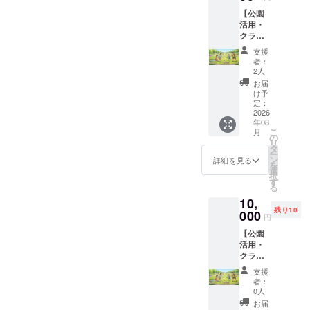
（全
[ネット]
ことも
称・商
ており
き８文
す。 お
【公園
ドリン
ポリプ
できま
標等は
ます。
字以内
渡し方
活用・
クに使
ロピレ
す。 商
不可）
※記銘
推奨。
法 郵
クラブ
えま
ン バッ
品情
※メッ
は、個
（レー
送 ②HP
ハウス
す。価
クネッ
報 ミ
セージ
人名・
ザー加
内特設
支援
利用
格帯約
トへの
ニゴー
と名称
連名・
工のた
者：
ページ
券】
500～
プリン
ル（横
などの
メッ
め小さ
2人
へのデ
〈リ
750円）
ト最大
幅
間隔
セージ
い文字
お届
ジタル
ター
※とよた
範囲
1,400m
や、改
に限ら
は読み
け予
芳名 ※
ン〉 ①
スポー
定：
横：
m×高さ
行など
せてい
づらく
１名様
クラブ
2026
ツパー
1,150m
900mm
を調整
ただき
なる可
の個人
年08
ハウス
ク店の
m
×奥行
させて
ます
能性が
名のみ
こ
月
内で使
みで使
の
縦：
750mm
いただ
（法
ござい
とさせ
リ
用でき
用可
タ
750mm
） 数
く場合
人、自
ま
ていた
ー
るチ
能。 ※
ン
バック
量
がござ
治体、
す。）
詳細を見る
だきま
を
ケット
使用期
選
ネット
２台
いま
または
ロゴ
す。 ③
択
2,000円
限
す
の色
材
す。 ※
実在す
印字可
サンク
る
分（500
2026年
白色
質
公序良
る団体
能。そ
スレ
10,
円×4
9月1日
（白文
[本体]
俗に反
（競技
の場合
ター ☆
残り10
枚） ・
000
～2027
字を掲
アルミ
する名
団体・
は備考
円
支援
とよた
年3月31
出した
ニウム
称、
NPO
の記銘
時、必
【公園
スポー
日 ※現
い場合
パーク
等）等
希望欄
ず備考
活用・
ツパー
金との
も背景
の品位
の名
に「ロ
欄に希
クラブ
クのク
交換は
色を残
[ネット]
を損な
称・商
ゴ希
望され
ハウス
ラブハ
できま
すなど
ポリプ
う恐れ
標等は
望」と
支援
るオブ
利用
ウスに
せん。
で対応
ロピレ
のある
不可）
ご入力
者：
ジェの
券】
て貸出
おつり
0人
可能で
ン バッ
表記は
※メッ
くださ
文字と
〈リ
遊具、
は出ま
す、ご
クネッ
お断り
セージ
い。
お届
②に芳