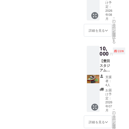
矢作川
STADIU
のやむ
ず備考
支援
名前を
不要」
け予
なりま
入くだ
欄に希
す。
や豊田
M ※万が
を得な
欄に希
時、必
掲載し
定：
とご記
す。
さい。
望され
大橋を
2026
一、天
い理由
望され
ず備考
ます。
入くだ
このリ
る各HP
年08
望む豊
災など
で掲出
るベン
欄に希
☆支援
さい。
ターン
への御
こ
月
田スタ
のやむ
場所、
チ記銘
望され
時、必
の
このリ
は【ス
芳名の
リ
ジアム
を得な
掲出物
の内容
るベン
ず備考
タ
ターン
ポーツ
お名前
ー
４階に
い理由
等が使
と、御
チ記銘
欄に希
ン
は≪全
詳細を見る
パーク
をご記
を
ある
で掲出
用でき
芳名の
の内容
望され
選
力応援
内「コ
入くだ
択
「レス
場所、
なく
お名前
と、御
るHPへ
す
≫ス
ミュニ
さい。
る
トラン
掲出物
なった
をご記
芳名の
の御芳
ポーツ
ティ
10,
ヴェル
等が使
場合、
入くだ
お名前
名のお
パーク
ガーデ
残り26
デロッ
000
用でき
私たち
さい。
をご記
名前を
応援
円
ン」公
ソ」で
なく
にでき
＜例①
入くだ
ご記入
コース
式サ
【豊田
のペア
なった
る限り
＞ ベン
さい。
くださ
3,000
ポー
スタジ
食事券×
場合、
のケア
チ記銘
＜例①
い。
円、
ター ・
アムオ
１枚 ・
私たち
はさせ
憩いの
＞ ベン
掲載希
10,000
個人プ
リジナ
食事内
にでき
ていた
ベンチ
チ記銘
望がな
円のリ
支援
ラン 】
ルグッ
容 プ
る限り
だきま
山田 次
豊田に
い場合
ターン
者：
5,000円
ズコー
レミア
のケア
すが、
郎 山田
寄り添
は、
4人
と同じ
のリ
ス
ムラン
はさせ
それ以
花子 芳
う 憩い
「掲載
内容に
お届
ターン
（フィ
チ+ドリ
ていた
上の対
名板 山
の場 ロ
不要」
け予
なりま
と同じ
ナン
ンク
定：
だきま
応は出
田 太郎
ゴ希望
とご記
す。
内容に
シェ、
2026
バー ・
すが、
来かね
＜例②
芳名板
入くだ
なりま
年07
コー
お電話
それ以
ます。
＞ ベン
株式会
さい。
す。
こ
月
ヒー、
でご予
の
上の対
チ記銘
社豊田
このリ
リ
ペー
約のう
タ
応は出
どんな
スタジ
ターン
ー
パーク
えご利
ン
来かね
天気で
アム ＜
は≪全
詳細を見る
を
ラフ
用くだ
選
ます。
すか。
例②＞
力応援
択