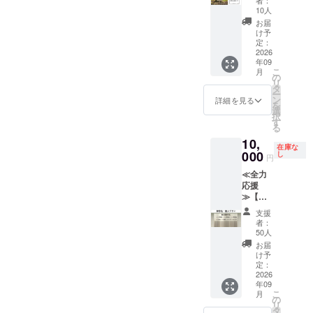
用人数
者：
ルのド
不要」
ン】 ①
で 掲出
内。文
10人
は観戦
リップ
とご記
公園内
方法：
字数に
の1週間
お届
バッ
入くだ
の桜の
桜の木
よって
け予
前まで
グ。 ・
さい。
苗木に
すぐそ
定：
は文字
にご連
賞味期
ネーム
2026
ばの立
が小さ
絡いた
限
年09
プレー
札に文
くなる
だきま
2027年
こ
月
トをお
字の
の
ことが
す。 ・
1月 ・
リ
つけい
み。立
タ
ござい
飲食物
保存方
ー
たしま
札サイ
ン
ます。
詳細を見る
はお持
法 直
を
す。 掲
ズ200㎜
選
※掲出名
ち込み
射日
択
出期
×120㎜
す
は、個
ができ
光、高
る
間：
内 デザ
人名・
ませ
温多湿
10,
2026年
イン：
連名、
ん。事
を避け
在庫な
9月1
000
桜モ
し
または
前注文
円
保存 ・
日〜桜
チーフ
メッ
及び当
原材
≪全力
がなく
と白基
セージ
日にお
料、主
応援
なるま
調から
に限ら
部屋か
原料の
≫【御
で 掲出
お選び
せてい
らご注
原産
芳名・
方法：
くださ
ただき
文が可
支援
地
個人プ
桜の木
い。 ※
ます
者：
能で
コー
ラン】
のすぐ
推奨３
50人
（法
す。 ・
ヒー豆
①クラ
そばに
段30文
人、自
お届
主催者
（ブラ
ブハウ
立札に
字以
け予
治体、
様から
ジル・
ス正面
文字の
定：
内。文
または
発表の
コロン
に御芳
2026
み。立
字数に
実在す
ある観
ビア
年09
名させ
札サイ
よって
る団体
戦マ
他） ・
こ
月
ていた
ズ200㎜
の
は文字
（競技
ナーを
添加物
リ
だきま
×120㎜
タ
が小さ
団体・