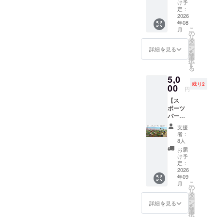
ター
ライブ
せん。
け予
相談く
トへの
する場
と名称
追って
名する
ン〉 ①
ラリー
定：
※郵送に
ださ
プリン
合がご
などの
担当者
個人名
クラブ
2026
ラウン
て提供
い。）
ト最大
ざいま
間隔
よりご
をご記
年08
ハウス
ジ利用
予定
※記銘
範囲
す。そ
や、改
連絡い
入くだ
こ
月
内で使
料金、
の
②HP内
は、法
横：
の際は
行など
たしま
さい。
リ
用でき
物品購
タ
特設
人、自
1,150m
内容の
を調整
す。 ※
オブ
ー
るチ
入等に
ン
ページ
詳細を見る
治体、
m
修正を
させて
芝生広
ジェの
を
ケット
ご利用
選
へのデ
または
縦：
依頼い
いただ
場への
文字は
択
5,000円
いただ
す
ジタル
実在す
750mm
たしま
く場合
設置を
アル
る
分（500
けま
芳名 ※
る団体
バック
す。 ②
がござ
予定し
ファ
5,0
円×10
す。 ・
１名様
（競技
ネット
クラブ
いま
ており
ベット
残り2
枚） ・
00
ZEBRA
の個人
団体・
の色
ハウス
す。 ※
ます。
円
もしく
とよた
Coffee
名のみ
NPO
白色
正面に
公序良
※記銘
は数字
【ス
スポー
&
とさせ
等）等
（白文
御芳名
俗に反
は、法
で１５
ポーツ
ツパー
Croissa
ていた
の名
字を掲
させて
する名
人、自
文字以
パーク
クのク
ntでは
だきま
称・ロ
出した
いただ
称、
治体、
内で
内「コ
ラブハ
使用で
す。 ③
ゴのみ
い場合
きま
パーク
または
支援
す。 空
ミュニ
ウスに
きませ
サンク
者：
とさせ
も背景
す。 掲
の品位
実在す
欄は文
ティ
て貸出
ん。 ・
8人
スレ
ていた
色を残
出期
を損な
る団体
字数に
ガーデ
遊具、
グラウ
ター ☆
お届
だきま
すなど
間：
う恐れ
（競技
含みま
ン」公
ライブ
ンド利
け予
支援
す。
で対応
2026年
のある
団体・
せん
式サ
ラリー
定：
用代
時、必
②HP内
可能で
9月1
表記は
NPO
が、必
ポー
2026
ラウン
金、
ず備考
特設
す、ご
日〜ス
お断り
等）等
ず分か
年09
ター ・
ジ利用
シャ
欄に希
ページ
相談く
ポーツ
する場
の名
こ
るよう
月
個人プ
料金、
の
ワー利
望され
へのデ
ださ
パーク
合がご
称・ロ
リ
にご記
ラン 】
物品購
タ
用代金
るHPへ
ジタル
い。）
営業終
ざいま
ゴ・
ー
入くだ
①ス
入等に
ン
には使
詳細を見る
の御芳
芳名
※記銘
了まで
す。そ
メッ
を
さい。
ポーツ
ご利用
選
用でき
名のお
※①の
は、法
掲出方
の際は
セージ
択
またオ
パーク