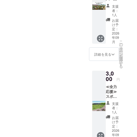
出ませ
１名様
カバー
へのデ
異なっ
名板に
表記は
で掲出
営する
内「コ
人、自
ん。 ・
の個人
支援
への記
ジタル
ていて
個人名
お断り
場所、
「コ
ミュニ
治体、
郵送に
名のみ
者：
銘内容
芳名
もかま
を掲
する場
掲出物
ミュニ
ティ
または
てお送
1人
とさせ
をご記
※①の
いませ
出。 ※
合がご
等が使
ティ
ガーデ
実在す
りいた
ていた
お届
入くだ
ゴール
ん ③HP
６文字
ざいま
用でき
ガーデ
ン」公
る団体
しま
け予
だきま
さい。
ポスト
内特設
以内推
す。そ
なく
ン」の
式スポ
（競技
定：
す。 ・
す。 ③
ロゴを
カバー
ページ
奨（１
の際は
なった
公式サ
ンサー
2026
団体・
有効期
サンク
希望さ
への記
へのデ
名あた
内容の
場合、
年09
ポー
・法人
NPO
間：
スレ
れた方
銘と同
ジタル
りの幅
修正を
こ
月
私たち
ターと
団体プ
等）等
の
2026年
ター ☆
には別
じ内容
芳名
は統一
依頼い
リ
にでき
して、
ラン 】
の名称
タ
9月1
支援
途担当
にて芳
※②と同
となり
たしま
ー
る限り
公式HP
①ス
を除
ン
日〜
詳細を見る
時、必
者より
名いた
じ内容
ま
す。 ②
を
のケア
のコ
ポーツ
く）も
選
2027年
ず備考
ご連絡
しま
にて芳
す。）
クラブ
択
はさせ
ミュニ
パーク
可。
す
3月31日
欄に希
させて
す。 ③
名いた
※１名様
ハウス
る
ていた
ティ
内に地
〈例〉
②HP内
望され
いただ
サンク
しま
の個人
正面に
だきま
3,0
ガーデ
元豊田
○○高校
特設
るHPへ
きま
スレ
す。 ④
名のみ
御芳名
すが、
ンペー
市の高
00
OB一同
ページ
の御芳
円
す。 ＜
ター ☆
サンク
とさせ
させて
それ以
ジにお
校と共
※いただ
へのデ
名のお
例＞
支援
スレ
ていた
いただ
上の対
≪全力
名前を
同で運
いた費
ジタル
名前を
バック
時、必
ター ☆
だきま
きま
応は出
応援≫
掲出。
営する
用は手
芳名 ※
ご記入
ネット
ず備考
支援
す。 ※
す。 掲
来かね
スポー
※個人
「コ
数料を
１名様
くださ
ロゴ希
欄に
時、必
ベンチ
出期
ます。
ツパー
名、団
ミュニ
除きす
の個人
い。
支援
望 ゴー
バック
ず備考
記銘の
間：
ク応援
体名
ティ
べてコ
名のみ
者：
掲載希
ルポス
ネット
欄に希
内容と
2026年
コース
（法
ガーデ
ミュニ
1人
とさせ
望がな
トカ
への記
望され
異なっ
9月1
返礼品
人、自
ン」の
ティ
ていた
お届
い場合
バー 株
銘内容
るベン
ていて
日〜ス
は必要
治体、
公式ス
ガーデ
け予
だきま
は、
式会社
（ロゴ
チ記銘
もかま
ポーツ
ないの
または
ポン
定：
ンの運
す。 ③
「掲載
豊田ス
もしく
の内容
いませ
パーク
で、た
2026
実在す
サーと
営費に
サンク
不要」
タジア
は名
と、御
ん
営業終
年09
だただ
る団体
して、
使用い