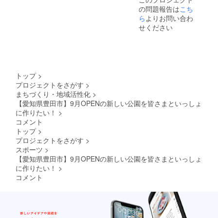
名のお
スタジ
ない理
る限り
る桜
～2027
ネーム
の問題報告は
名前を
こち
アム ※
由で掲
のケア
ネーム
年3月31
プレー
ご記入
万が
ら
よりお問い合わ
出場
はさせ
プレー
日 ※現
ト 誕生
くださ
一、天
所、掲
せください
ていた
トの内
金との
記念 山
い。
災など
出物等
だきま
容と、
交換は
田 次郎
掲載希
のやむ
が使用
すが、
御芳名
できま
芳名板
望がな
を得な
できな
それ以
のお名
せん。
山田 太
い場合
い理由
くなっ
上の対
前をご
おつり
郎 ＜例
は、
で掲出
た場
応は出
記入く
は出ま
③＞ 桜
「掲載
場所、
合、私
来かね
トップ
>
ださ
せん。
ネーム
不要」
掲出物
たちに
ます。
い。 ＜
プロジェクトをさがす
>
※郵送に
プレー
とご記
等が使
できる
例①＞
て提供
ト きれ
まちづくり・地域活性化
>
入くだ
用でき
限りの
桜ネー
④HP内
いな桜
さい。
【愛知県豊田市】9月OPENの新しい公園を皆さまといっしょ
なく
ケアは
ムプ
特設
並木に
なった
させて
に作りたい！
>
レート
ページ
なりま
場合、
いただ
コメント
㈱豊田
へのデ
すよう
私たち
きます
スタジ
トップ
>
ジタル
に 山田
にでき
が、そ
アム 芳
芳名
プロジェクトをさがす
>
太郎 芳
る限り
れ以上
名板 株
※②と同
名板 山
スポーツ
>
のケア
の対応
式会社
じ内容
田 太郎
はさせ
【愛知県豊田市】9月OPENの新しい公園を皆さまといっしょ
は出来
豊田ス
にて芳
※ネーム
ていた
かねま
に作りたい！
>
タジア
名いた
プレー
だきま
す。
コメント
ム ＜例
しま
トを付
すが、
②＞ 桜
す。 ⑤
ける桜
それ以
ネーム
サンク
はお選
上の対
プレー
スレ
びいた
応は出
ト この
ター ☆
だけま
来かね
桜とと
支援
せん。