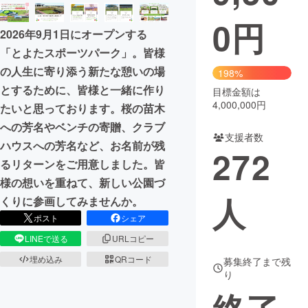
0
円
まちづくり・地域活性化
2026年9月1日にオープンする
「とよたスポーツパーク」。皆様
CAMPFIRE for Social Good
CAMPFIRE Creation
の人生に寄り添う新たな憩いの場
198%
CAMPFIREふるさと納税
machi-ya
コミュニティ
とするために、皆様と一緒に作り
目標金額は
4,000,000円
たいと思っております。桜の苗木
への芳名やベンチの寄贈、クラブ
支援者数
ハウスへの芳名など、お名前が残
272
るリターンをご用意しました。皆
様の想いを重ねて、新しい公園づ
人
くりに参画してみませんか。
ポスト
シェア
LINEで送る
URLコピー
埋め込み
QRコード
募集終了まで残
り