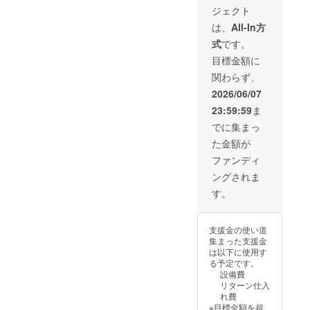
ヒー券
は法
合上、
9月1日
ていた
口正
名板に
ジェクト
名のみ
４枚
人、自
文字の
～2027
だきま
面、芳
個人名
とさせ
（全ド
治体、
サイズ
は、
All-In方
年3月31
すが、
名板に
を掲
ていた
リンク
または
が小さ
日 ※現
それ以
個人名
出。 ※
式
です。
だきま
に使え
実在す
くなる
金との
上の対
よりも
６文字
す。 ※
ます。
る団体
ことが
目標金額に
交換は
応は出
大きく
以内推
桜ネー
価格帯
（競技
ござい
できま
来かね
法人名
奨（１
関わらず、
ムプ
約500～
団体・
ます。
せん。
ます。
を掲
名あた
レート
750円）
NPO
②HP内
2026/06/07
おつり
出。 ※
りの幅
の内容
※とよた
等）等
特設
は出ま
御芳名
は統一
23:59:59
ま
と異
スポー
の名称
ページ
せん。
は法
となり
なって
ツパー
に限り
へのデ
でに集まっ
③HP内
人、自
ま
いても
ク店の
ます。
ジタル
特設
治体、
す。）
た金額が
かまい
みで使
※文字数
芳名
ページ
または
※１名様
ませ
用可
によっ
※①と同
ファンディ
へのデ
実在す
の個人
ん。
能。 ※
ては、
じ内容
ジタル
る団体
名のみ
ングされま
③HP内
使用期
スペー
にて芳
芳名
（競技
とさせ
特設
限
スの関
名いた
す。
※①と同
団体・
ていた
ページ
2026年
係上、
しま
じ内容
NPO
だきま
へのデ
9月1日
文字の
す。 ③
にて芳
等）等
す。 ※
ジタル
～2027
サイズ
サンク
名いた
の名称
支援金の使い道
桜ネー
芳名
年3月31
が小さ
スレ
しま
に限り
集まった支援金
ムプ
※②と同
日 ※現
くなる
ター ☆
す。 ④
ます。
は以下に使用す
レート
じ内容
金との
ことが
支援
サンク
※文字数
る予定です。
の内容
にて芳
交換は
ござい
時、必
スレ
によっ
設備費
と異
名いた
できま
ます。
ず備考
ター ☆
ては、
リターン仕入
なって
しま
せん。
②HP内
欄に希
支援
スペー
れ費
いても
す。 ④
おつり
特設
望され
時、必
スの関
※目標金額を超
かまい
サンク