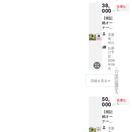
は、J
ギー表
芳名 ※
させて
38,
2026年
リーグ
示
１名様
いただ
在庫な
9月1
000
の日程
し
卵・乳
の個人
円
きます
日〜桜
発表後
成分・
名のみ
が、そ
【桜記
がなく
にご案
小麦
とさせ
れ以上
銘オー
なるま
内いた
（はち
ていた
の対応
ナー・
で 掲出
しま
みつ
だきま
は出来
個人プ
方法：
す。（7
含）・
す。 ③
支援
かねま
ラン
桜の木
月上旬
トレハ
者：
サンク
す。
ZEBRA
のすぐ
ごろ予
50人
ロー
スレ
コー
そばに
定） ・
ス・
お届
ター ☆
ヒー券
立札に
こちら
け予
ベーキ
支援
付】 ①
文字の
定：
には12
ングパ
時、必
公園内
2026
み。立
名様分
ウダー
ず備考
年09
の桜の
札サイ
の入場
②豊ス
欄に希
こ
月
苗木に
ズ200㎜
の
券、駐
タコー
望され
リ
ネーム
×120㎜
タ
車券を
ヒー
るHPへ
ー
プレー
内 デザ
ン
含みま
詳細を見る
（５P
の御芳
を
トをお
イン：
選
す。 ・
入）
名のお
択
つけい
桜モ
す
入場券
豊田ス
名前を
る
たしま
チーフ
等はご
タジア
ご記入
50,
す。 掲
と白基
案内書
ムに寄
くださ
在庫な
出期
000
調から
し
類とと
り添う
円
い。
間：
お選び
もに後
風景の
掲載希
【桜記
2026年
くださ
日郵送
写真が
望がな
銘オー
9月1
い。 ※
いたし
つい
い場合
ナー・
日〜桜
推奨３
ます。
た、オ
は、
法人団
がなく
段30文
・ご利
リジナ
支援
「掲載
体プラ
なるま
字以