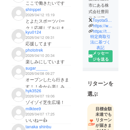
ここで働きたいです
市にある株
shinppei
式会社豊田
2026/04/12 15:19
スタジアム
ToyotaStadiumJP
とよたスポーツパー
です。
https://www.toyota-stadium.co.jp/
ク！応援しておりま
日本で２番
https://toyota-sportspark.jp/
kyu0124
す！
特定商取引
目に大きい
2026/04/12 09:31
法に基づく
応援してます
球技専用ス
表記
タジアムの
phototrek
メッセー
2026/04/10 20:34
管理・運営
ジを送る
楽しみにしています
会社です。
sugar_____
2026/04/08 09:27
オープンしたら行きま
リターンを
す！！今から楽しみで
hyk3526
選ぶ
す。
2026/04/07 19:06
ゾイゾイ芝生広場！
milktee9
目標金額
2026/04/07 17:25
未達でも
リターン
いいねー👍
が届きま
tanaka shinbu