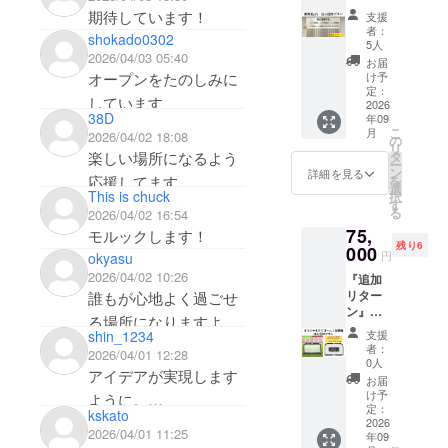
全力応
ブジェ
期待しています！
支援
援
をお送
者：
shokado0302
≫【御
りしま
5人
2026/04/03 05:40
芳名
す。 デ
お届
（小）
ザイン
オープンをたのしみに
け予
・法人
はサッ
定：
しています
団体プ
2026
カー
38D
年09
ラン】
ボール
こ
月
2026/04/02 18:08
①クラ
とラグ
の
リ
ブハウ
ビー
楽しい場所になるよう
タ
ー
ス正面
ボール
ン
詳細を見る
応援してます
を
に御芳
からお
選
This is chuck
択
名させ
選びい
す
る
2026/04/02 16:54
ていた
ただけ
75,
だきま
モルックします！
ます。
残り6
す。 掲
000
名入れ
円
okyasu
出期
につい
2026/04/02 10:26
『追加
間：
てはお
リター
誰もが心地よく過ごせ
2026年
好きな
ン』
9月1
アル
る場所になりますよう
【オリ
日〜ス
ファ
支援
shin_1234
ジナル
に！
ポーツ
ベット
者：
2026/04/01 12:28
ミニ
パーク
もしく
0人
アイデアが実現します
ゴール
営業終
は数字
お届
１台寄
了まで
（大文
け予
ように。
贈・法
掲出方
定：
字）を
kskato
みなさまと一緒に新し
人団体
2026
法：ク
「１５
2026/04/01 11:25
年09
プラ
ラブハ
文字」
い公園づくりに❗️