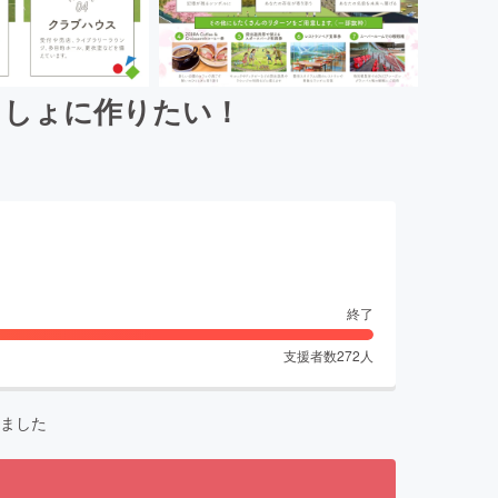
っしょに作りたい！
終了
支援者数
272
人
ました