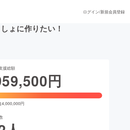
ログイン
/
新規会員登録
っしょに作りたい！
うすぐ公開されます
支援総額
プロダクト
959,500
円
ファッション
スポーツ
,000,000円
数
ア
ソーシャルグッド
2
人