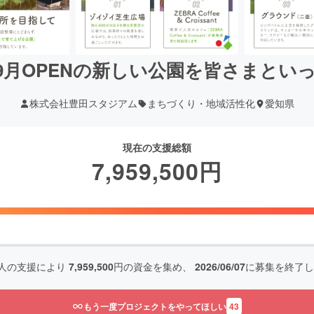
9月OPENの新しい公園を皆さまとい
株式会社豊田スタジアム
まちづくり・地域活性化
愛知県
現在の支援総額
7,959,500
円
人の支援により
7,959,500
円の資金を集め、
2026/06/07
に募集を終了し
もう一度プロジェクトをやってほしい
43