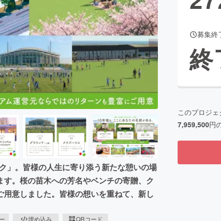
募集終
CAMPFIRE for Social Good
CAMPFIRE Creation
終
CAMPFIREふるさと納税
machi-ya
コミュニティ
このプロジェ
7,959,500
円
パーク」。皆様の人生に寄り添う新たな憩いの場
ます。桜の苗木への芳名やベンチの寄贈、ク
ご用意しました。皆様の想いを重ねて、新し
ピー
埋め込み
QRコード