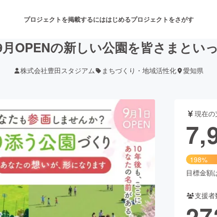
プロジェクトを掲載するには
はじめる
プロジェクトをさがす
9月OPENの新しい公園を皆さまとい
株式会社豊田スタジアム
まちづくり・地域活性化
愛知県
注目のリターン
注目の新着プロジェクト
募集終了が近いプロジェクト
も
現在の
音楽
舞台・パフォーマンス
7,
ゲーム・サービス開発
フード・飲食店
198%
書籍・雑誌出版
アニメ・漫画
目標金額は4
支援者
チャレンジ
ビューティー・ヘルスケ
27