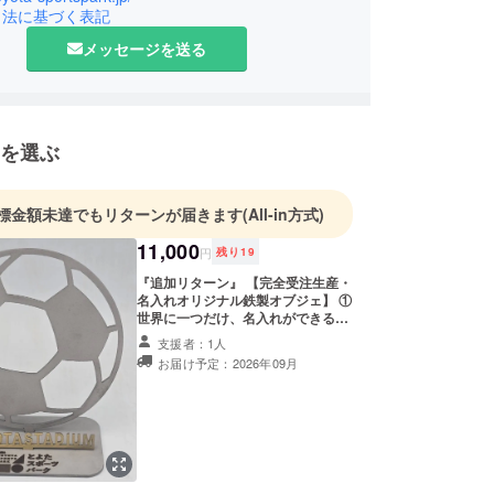
引法に基づく表記
メッセージを送る
を選ぶ
標金額未達でもリターンが届きます
(All-in方式)
11,000
円
残り
19
『追加リターン』 【完全受注生産・
名入れオリジナル鉄製オブジェ】 ①
世界に一つだけ、名入れができる
「とよたスポーツパークロゴ入り」
支援者：1人
の鉄製オブジェをお送りします。 デ
お届け予定：2026年09月
ザインはサッカーボールとラグビー
ボールからお選びいただけます。 名
入れについてはお好きなアルファ
ベットもしくは数字（大文字）を
「１５文字」まで入れることができ
ます。 文字色は「ゴールド」です。
ここでしか手に入らない特別モデル