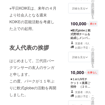
限定Tシャツ
の
リ
（サイズ：XS・
タ
ー
※平日KOIKEは、来年の４月
S・M・L・XL）
ン
詳細を見る
を
背中に支援して
選
択
より社会人となる週末
くれた方のお名
す
る
前がプリントさ
KOIKEの芸能活動を考慮し
れます。
100,000
円
残り9
た上での起用。
■軟式globeと軟
式野球チームを
結成しメンバー
となれます。 (対
支援者：0人
戦相手は公募。
友人代表の挨拶
こ
お届け予定：
試合の日時は
の
リ
2014年3月〜9月
タ
ー
頃のいずれか・
ン
詳細を見る
を
はじめまして。三代目パー
メンバー全員で
選
択
相談。試合場所
す
る
クマンサーの友人のサンガ
は都内または都
内近郊。その模
10,000
円
在庫なし
と申します。
様は映画監督が
撮影・編集し
■１st LIVEチ
この度、パークが１１年ぶ
YouTubeの三代
ケット＋楽屋ご
目パークマン
招待 （２０１
りに軟式globeの活動を再開
サーチャンネル
４年春ごろ開
支援者：20人
しました。
で発表。※顔出し
催・都内某所予
こ
お届け予定：
NGの方にはモザ
定） ■１st LIVE
の
リ
イクをかけま
限定Tシャツ
タ
ー