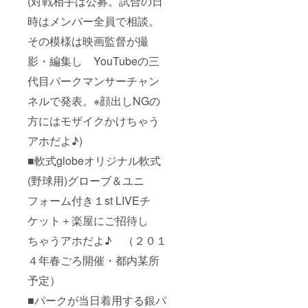
(対戦相手は公募。試合の日
時はメンバー全員で相談。
その模様は映画監督が撮
影・編集し YouTubeの三
代目パークマンサーチャン
ネルで発表。※顔出しNGの
方にはモザイクかけちゃう
アホだよ♪)
■軟式globeオリジナル軟式
(野球用)グローブ＆ユニ
フォーム付き１st LIVEチ
ケット＋楽屋にご招待し
ちゃうアホだよ♪ （２０１
４年春ごろ開催・都内某所
予定）
■パークが当日着用する銀パ