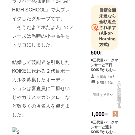
ラッパー発掘企画『B-RAP
末)＆軟式
HIGH SCHOOL』で大ブレ
目標金額
globe(平日)
未達なら
イクしたグループです。
全額返金
「そうだよアホだよ♪」のフ
されます
(All-or-
レーズは当時の小中高生を
Nothing
トリコにしました。
方式)
500
円
■三代目パークマ
結婚して芸能界を引退した
ンサーと平日
KOIKEからお礼
KOIKEに代わる２代目ボー
のムービーメー
支援者：9人
カルを募集したオーディ
ルをお送りさせ
こ
お届け予定：
ていただきま
の
リ
ションは審査員に千原せい
す。
タ
ー
ン
詳細を見る
じやカリスマカンタローな
を
選
択
す
ど数多くの著名人を迎えま
る
1,000
した。
円
■三代目パークマ
ンサーと週末
KOIKEからお礼