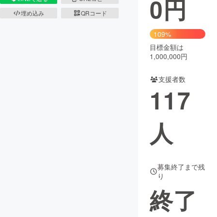
0
円
埋め込み
QRコード
まちづくり・地域活性化
109%
目標金額は
CAMPFIRE for Social Good
CAMPFIRE Creation
1,000,000円
CAMPFIREふるさと納税
machi-ya
コミュニティ
支援者数
117
人
募集終了まで残
り
終了