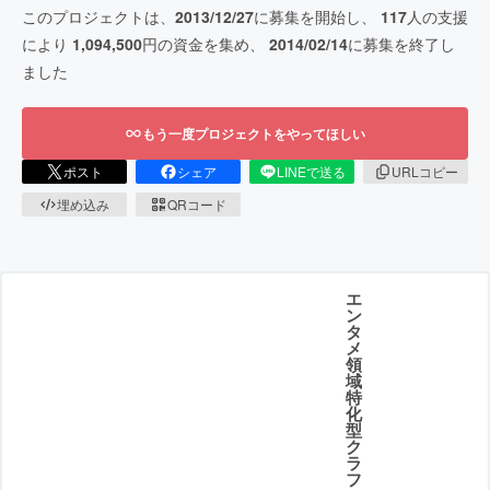
このプロジェクトは、
2013/12/27
に募集を開始し、
117
人の支援
により
1,094,500
円の資金を集め、
2014/02/14
に募集を終了し
ました
もう一度プロジェクトをやってほしい
ポスト
シェア
LINEで送る
URLコピー
埋め込み
QRコード
エ
ン
タ
メ
領
域
特
化
型
ク
ラ
フ