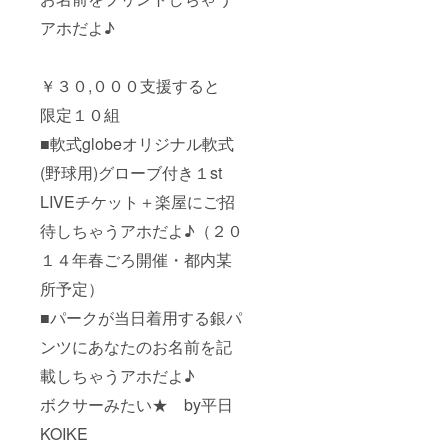
アホだよ♪
￥３０,０００支援すると
限定１０組
■軟式globeオリジナル軟式
(野球用)グローブ付き１st
LIVEチケット＋楽屋にご招
待しちゃうアホだよ♪（２０
１４年春ごろ開催・都内某
所予定）
■パークが当日着用する銀パ
ンツにあなたのお名前を記
載しちゃうアホだよ♪
ボクサーみたい★ by平日
KOIKE