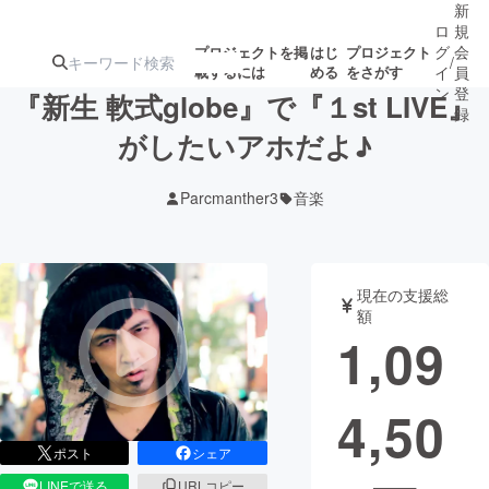
新
ロ
規
グ
会
プロジェクトを掲
はじ
プロジェクト
/
載するには
める
をさがす
イ
員
ン
登
『新生 軟式globe』で『１st LIVE』
録
がしたいアホだよ♪
人気のプロ
注目のリ
注目の新着プロ
募集終了が近いプ
もうすぐ公開
Parcmanther3
音楽
ジェクト
ターン
ジェクト
ロジェクト
されます
アート・写真
音楽
現在の支援総
額
1,09
テクノロジー・ガジェット
ゲーム・サ
4,50
映像・映画
書籍・雑誌
ポスト
シェア
ビジネス・起業
チャレンジ
LINEで送る
URLコピー