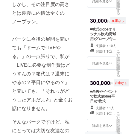
す。) ■軟式
（サイズ：XS・
ン
詳細を見る
を
しかし、その注目度の高さ
globeオリジナル
S・M・L・XL）
選
択
軟式(野球用)グ
背中に支援して
す
とは裏腹に内情は全くの
る
ローブ＆ユニ
くれた方のお名
フォーム付き１
前がプリントさ
30,000
ノープラン。
円
在庫なし
st LIVEチケット
れます。
＋楽屋にご招待
■軟式globeオリ
いたします。
ジナル軟式(野球
パークに今後の展開を聞い
（２０１４年春
用)グローブ付き
ごろ開催・都内
１st LIVEチケッ
支援者：10人
ても「ドームでLIVEや
某所予定） ■
ト＋楽屋ご招待
こ
お届け予定：
パークが当日着
（２０１４年春
の
る。」の一点張りで、私が
リ
用する銀パンツ
ごろ開催・都内
タ
ー
の結構目立つ場
某所予定） ■
ン
詳細を見る
「LIVEに必要な制作費はど
を
所にあなたのお
パークが当日着
選
択
名前を記載いた
用する銀パンツ
す
うすんの？箱代は？週末に
る
します。 ■１st
にあなたのお名
やるの？平日にやるの？」
LIVE限定Tシャ
前が記載されま
300,000
円
在庫なし
ツ （サイズ：
す。 ■１st LIVE
と聞いても、「それっがど
XS・S・M・L・
限定Tシャツ
■余興やイベント
XL） 背中に支援
（サイズ：XS・
で軟式globe(平
うしたアホだよ♪」と全くお
してくれた方の
S・M・L・XL）
日)か軟式
お名前をプリン
背中に支援して
globe(週末)を呼
話になりません。
支援者：1人
トいたします。
くれた方のお名
べる券を１枚差
こ
お届け予定：
前がプリントさ
し上げます。
の
リ
れます。
※『I’m fall’n
タ
そんなパークですけど、私
ー
DNA』を披露さ
ン
詳細を見る
を
にとっては大切な友達なの
せて頂きます
選
択