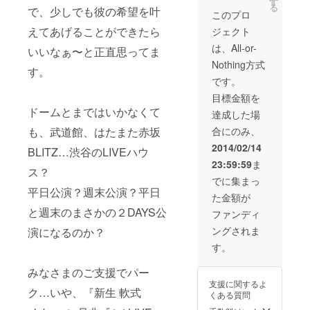
☆ by週末
す
る
で、少しでも彼の希望を叶
KOIKE ※ 開催日
このプロ
が平日(月〜金)
えてあげることができたら
ジェクト
の場合は私が参
上☆ by平日
は、All-or-
いいなぁ〜と正直思ってま
KOIKE ※2014年
Nothing方式
３月から1年間有
す。
効 ※日本国内に
です。
限る。軟式globe
目標金額を
メンバーとス
ドームとまではいかなくて
タッフ１名分の
達成した場
往復交通費・
も、武道館、はたまた赤坂
合にのみ、
（遠方の場合は
宿代）が別途必
2014/02/14
BLITZ…渋谷のLIVEハウ
要となります。
23:59:59
ま
■軟式globeと軟
ス？
式野球チームを
でに集まっ
結成し監督兼メ
平日公演？週末公演？平日
た金額が
ンバーとなれま
と週末のまさかの２DAYS公
す。 (対戦相手は
ファンディ
公募。試合の日
ングされま
演になるのか？
時は2014年3
月〜9月頃のいず
す。
れか・メンバー
全員で相談。試
みなさまのご支援でパー
合場所は都内ま
支援に関するよ
たは都内近郊。
ク…いや、『新生 軟式
くある質問
その模様は映画