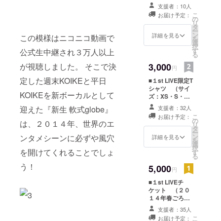
のムービーメー
支援者：10人
ルをお送りさせ
こ
お届け予定：
ていただきま
の
リ
す。
タ
ー
ン
詳細を見る
この模様はニコニコ動画で
を
選
択
す
公式生中継され３万人以上
る
が視聴しました。 そこで決
3,000
円
定した週末KOIKEと平日
■１st LIVE限定T
シャツ （サイ
KOIKEを新ボーカルとして
ズ：XS・S・
M・L・XL）
迎えた『新生 軟式globe』
支援者：32人
背中に支援して
こ
お届け予定：
くれた方のお名
の
は、２０１４年、世界のエ
リ
前がプリントさ
タ
ー
れます。
ン
ンタメシーンに必ずや風穴
詳細を見る
を
選
択
を開けてくれることでしょ
す
る
う！
5,000
円
■１st LIVEチ
ケット （２０
１４年春ごろ開
催・都内某所予
支援者：35人
定） ■１st LIVE
こ
お届け予定：