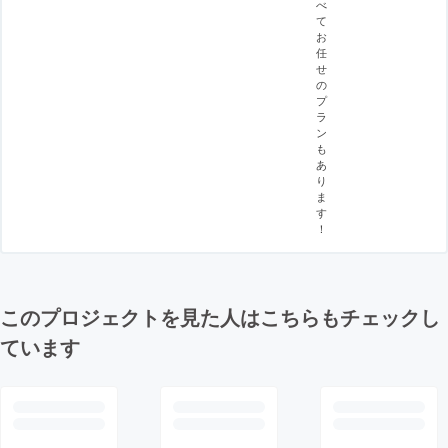
べ
て
お
任
せ
の
プ
ラ
ン
も
あ
り
ま
す
！
このプロジェクトを見た人はこちらもチェックし
ています