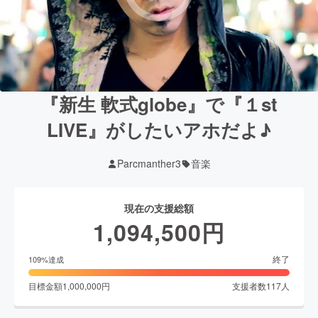
『新生 軟式globe』で『１st
LIVE』がしたいアホだよ♪
Parcmanther3
音楽
現在の支援総額
1,094,500
円
終了
109
%達成
目標金額
1,000,000
円
支援者数
117
人