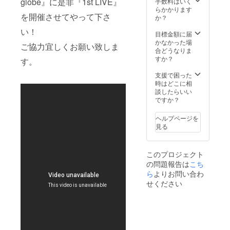
globe』に是非『1st LIVE』
監督が撮影・編
手数料はいく
集しYouTubeの
らかかります
を開催させてやって下さ
三代目パークマ
か？
ンサーチャンネ
い！
ルで発表。※顔出
目標金額に届
しNGの方にはモ
かなかった場
ご協力宜しくお願い致しま
ザイクをかけま
合どうなりま
す。) ■軟式
すか？
す。
globeオリジナル
軟式(野球用)グ
支援で困った
ローブ＆ユニ
時はどこに相
フォーム付き１
談したらいい
st LIVEチケット
ですか？
＋楽屋にご招待
いたします。
ヘルプページを
（２０１４年春
見る
ごろ開催・都内
某所予定） ■
パークが当日着
このプロジェクト
用する銀パンツ
の問題報告は
こち
の１番目立つ場
ら
よりお問い合わ
所にあなたのお
名前を記載いた
せください
します。 ■１st
LIVE限定Tシャ
ツ （サイズ：
XS・S・M・L・
XL） 背中に支援