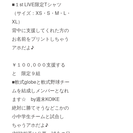
■１st LIVE限定Tシャツ
（サイズ：XS・S・M・L・
XL）
背中に支援してくれた方の
お名前をプリントしちゃう
アホだよ♪
￥１００,０００支援する
と 限定９組
■軟式globeと軟式野球チー
ムを結成しメンバーとなれ
ます☆ by週末KOIKE
絶対に勝てそうなどこかの
小中学生チームと試合し
ちゃうアホだよ♪