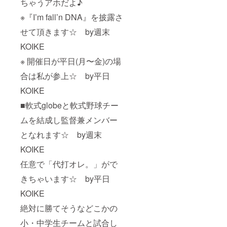
ちゃうアホだよ♪
※『I’m fall’n DNA』を披露さ
せて頂きます☆ by週末
KOIKE
※ 開催日が平日(月〜金)の場
合は私が参上☆ by平日
KOIKE
■軟式globeと軟式野球チー
ムを結成し監督兼メンバー
となれます☆ by週末
KOIKE
任意で「代打オレ。」がで
きちゃいます☆ by平日
KOIKE
絶対に勝てそうなどこかの
小・中学生チームと試合し