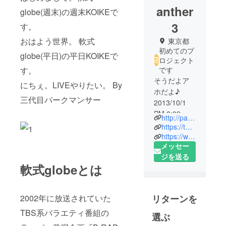
anther
globe(週末)の週末KOIKEで
3
す。
おはよう世界。 軟式
東京都
初めてのプ
globe(平日)の平日KOIKEで
ロジェクト
す。
です
そうだよア
にちぇ。LIVEやりたい。 By
ホだよ♪
三代目パークマンサー
2013/10/1
PM 8:09
http://parc-manther.com
三代目パー
https://twitter.com/ParcManther_3
クマンサー
https://www.facebook.com/parcmanther3
メッセー
完全始
ジを送る
動！！！
軟式globeとは
2013/12/22
PM21:00
『新生 軟式
2002年に放送されていた
リターンを
globe』誕
TBS系バラエティ番組の
生！！！
選ぶ
軟式globe(週