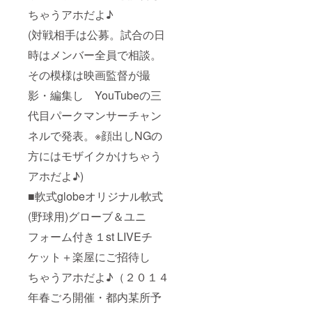
ちゃうアホだよ♪
(対戦相手は公募。試合の日
時はメンバー全員で相談。
その模様は映画監督が撮
影・編集し YouTubeの三
代目パークマンサーチャン
ネルで発表。※顔出しNGの
方にはモザイクかけちゃう
アホだよ♪)
■軟式globeオリジナル軟式
(野球用)グローブ＆ユニ
フォーム付き１st LIVEチ
ケット＋楽屋にご招待し
ちゃうアホだよ♪（２０１４
年春ごろ開催・都内某所予