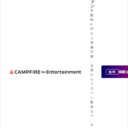
ァ
ン
手
数
料
0
円
か
ら
実
施
可
能
。
企
画
掲載
無料
か
ら
リ
タ
ー
ン
配
送
ま
で
、
す