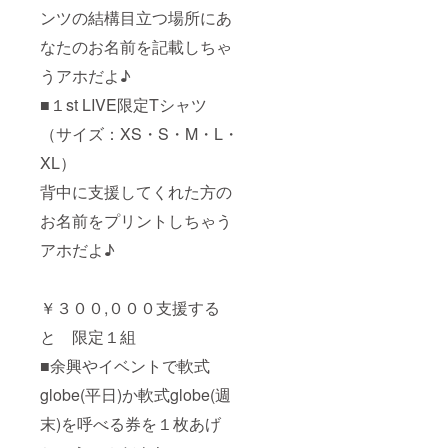
ンツの結構目立つ場所にあ
なたのお名前を記載しちゃ
うアホだよ♪
■１st LIVE限定Tシャツ
（サイズ：XS・S・M・L・
XL）
背中に支援してくれた方の
お名前をプリントしちゃう
アホだよ♪
￥３００,０００支援する
と 限定１組
■余興やイベントで軟式
globe(平日)か軟式globe(週
末)を呼べる券を１枚あげ