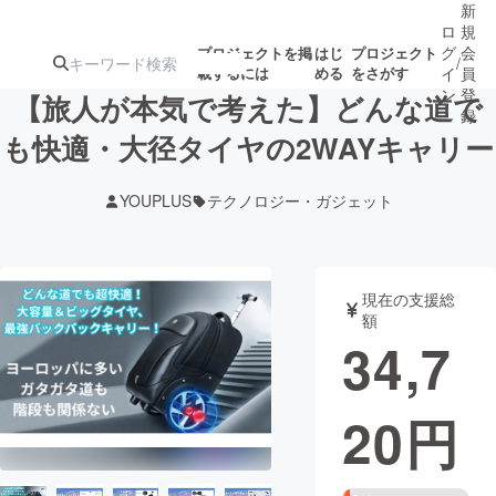
新
ロ
規
グ
会
プロジェクトを掲
はじ
プロジェクト
/
載するには
める
をさがす
イ
員
ン
登
【旅人が本気で考えた】どんな道で
録
も快適・大径タイヤの2WAYキャリー
人気のプロ
注目のリ
注目の新着プロ
募集終了が近いプ
もうすぐ公開
YOUPLUS
テクノロジー・ガジェット
ジェクト
ターン
ジェクト
ロジェクト
されます
アート・写真
音楽
現在の支援総
額
34,7
テクノロジー・ガジェット
ゲーム・サ
20
円
映像・映画
書籍・雑誌
ビジネス・起業
チャレンジ