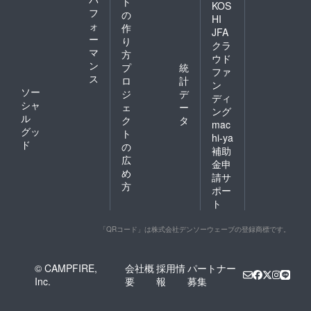
ト
KOS
フ
の
HI
ォ
作
JFA
ー
り
クラ
マ
方
ウド
ン
プ
統
ファ
ス
ロ
計
ン
ソー
ジ
デ
ディ
シャ
ェ
ー
ング
ル
ク
タ
mac
グッ
ト
hi-ya
ド
の
補助
広
金申
め
請サ
方
ポー
ト
「QRコード」は株式会社デンソーウェーブの登録商標です。
© CAMPFIRE,
会社概
採用情
パートナー
Inc.
要
報
募集