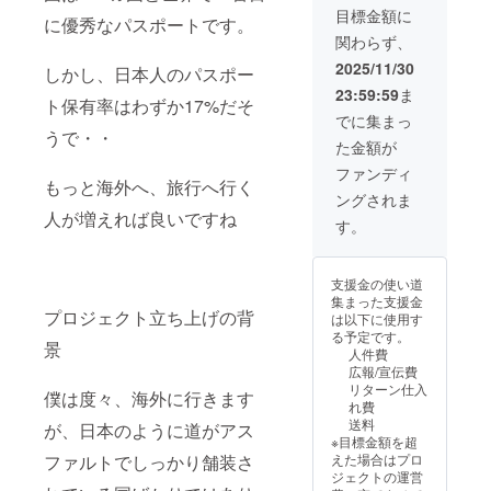
お得な情報
クス
目標金額に
に優秀なパスポートです。
フォー
や、クーポ
関わらず、
ド
ン券などお
2025/11/30
しかし、日本人のパスポー
配りしてい
23:59:59
ま
ます。
ト保有率はわずか17%だそ
でに集まっ
支援頂いた
うで・・
た金額が
商品の不具
合なども
ファンディ
もっと海外へ、旅行へ行く
LINEから
ングされま
人が増えれば良いですね
メッセージ
す。
を頂けたら
対応も早い
支援金の使い道
です。
集まった支援金
プロジェクト立ち上げの背
は以下に使用す
る予定です。
至らないこ
景
人件費
とが多々あ
広報/宣伝費
るかと思い
リターン仕入
僕は度々、海外に行きます
れ費
ますが宜し
送料
が、日本のように道がアス
くお願い致
※目標金額を超
えた場合はプロ
ファルトでしっかり舗装さ
します。
ジェクトの運営