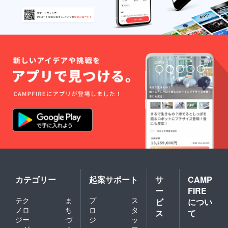
カテゴリー
起案サポート
サ
CAMP
ー
FIRE
テク
ま
プ
ス
ビ
につい
ノロ
ち
ロ
タ
ス
て
ジー
づ
ジ
ッ