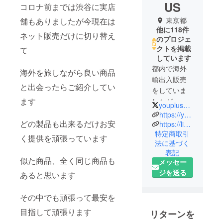
US
コロナ前までは渋谷に実店
東京都
舗もありましたが今現在は
他に118件
ネット販売だけに切り替え
のプロジェ
クトを掲載
て
しています
都内で海外
海外を旅しながら良い商品
輸出入販売
と出会ったらご紹介してい
をしていま
ます
したが、コ
youplus_okayama
ロナ禍以降
https://youplus-eu.myshopify.com
どの製品も出来るだけお安
はネットだ
https://line.me/R/ti/p/@670arfti
特定商取引
けで運営を
く提供を頑張っています
法に基づく
しています
表記
海外で良い
似た商品、全く同じ商品も
メッセー
なと思った
ジを送る
あると思います
商品などを
海外の製造
その中でも頑張って最安を
販売元に交
渉し、正規
目指して頑張ります
リターンを
代理店契