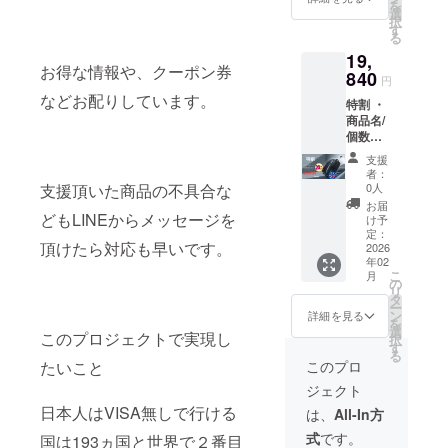
を
イズ：
最安を目指
選
択
35cm x
す
していま
る
20cm x
す。
19,
48cm
お得な情報や、クーポン券
・カ
840
当店の公式
円
ラー展
などお配りしています。
オンライン
特割 ・
開；ブ
商品名/
ショップで
ラック
個数：
・素
はキャンプ
バック
材：オ
支援
ファイヤー
パック
クス
者：
型キャ
フォー
でご紹介で
0人
支援頂いた商品の不具合な
リー×１
ド
お届
きていない
・希望
どもLINEからメッセージを
け予
商品など数
小売価
定：
頂けたら対応も早いです。
格：
2026
多く販売中
年02
24,800
です。
こ
月
円 ・サ
の
リ
イズ：
タ
ー
35cm x
ン
詳細を見る
LINEビジネ
を
20cm x
選
このプロジェクトで実現し
択
スアカウン
48cm
す
る
・カ
ト作成しま
このプロ
たいこと
ラー展
した。
ジェクト
開；ブ
是非、追加
ラック
日本人はVISA無しで行ける
は、
All-In方
・素
ください。
式
です。
国は193ヵ国と世界で２番目
材：オ