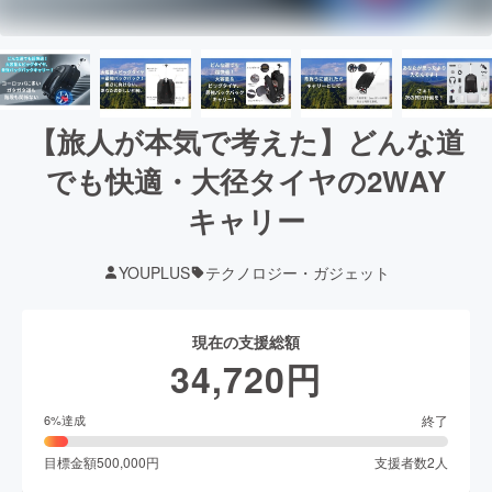
【旅人が本気で考えた】どんな道
でも快適・大径タイヤの2WAY
キャリー
YOUPLUS
テクノロジー・ガジェット
現在の支援総額
34,720
円
終了
6
%達成
目標金額
500,000
円
支援者数
2
人