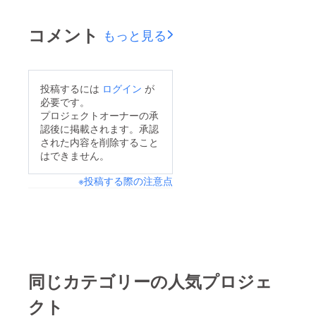
た。そして、飲み物ホ
ルダーが付属されまし
コメント
もっと見る
た。NewサイズとNew
カラーは今回のプロ
ジェクトではリターン
投稿するには
ログイン
が
にはありません。こち
必要です。
らは当店の公式オンラ
プロジェクトオーナーの承
認後に掲載されます。承認
ンショップでの販売と
された内容を削除すること
なります。画像クリッ
はできません。
クで当店オンライン
※投稿する際の注意点
ショップへ飛べます。
同じカテゴリーの人気プロジェ
クト