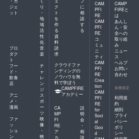
・ガ
く
ェ
フ
CAM
CAMP
ジェ
り
ク
に
PFI
FIREと
ット
・
ト
相
RE
は
地
を
談
CAM
あんし
域
作
す
PFI
ん・安
活
る
る
RE
全への
性
資
コ
取り組
化
料
ミュ
み
プロ
音
請
ニ
ニュー
ダク
楽
求
ティ
ス
ト
CAM
ヘルプ
クラウドファ
フー
チ
PFI
お問い
ンディングの
ド・
ャ
RE
合わせ
ノウハウを無
飲食
レ
Crea
料で学ぼう
店
ン
tion
各種規定
CAMPFIRE
ジ
CAM
アカデミー
アニ
ス
利用規
PFI
メ・
ポ
約
RE
漫画
ー
CA
説
細則
for
ツ
MP
明
プライ
Soci
ファ
映
FI
会
バシー
al
ッ
像
RE
・
ポリ
Goo
ショ
・
ア
相
シー
d
ン
映
カ
談
特定商
CAM