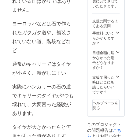
れている国ばかりではあり
費に充てさせて
いただきます。
ません。
支援に関するよ
ヨーロッパなどは石で作ら
くある質問
れたガタガタ道や、舗装さ
手数料はいく
らかかります
れていない道、階段などな
か？
ど
目標金額に届
かなかった場
合どうなりま
通常のキャリーではタイヤ
すか？
が小さく、転がしにくい
支援で困った
時はどこに相
実際にハンガリーの石の道
談したらいい
ですか？
でキャリーのタイヤが2つも
ヘルプページを
壊れて、大変困った経験が
見る
あります。
このプロジェクト
タイヤが大きかったらと何
の問題報告は
こち
度か思った時があります。
ら
よりお問い合わ