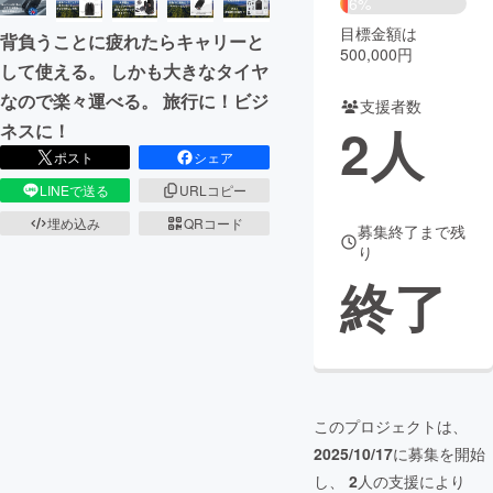
6%
目標金額は
背負うことに疲れたらキャリーと
まちづくり・地域活性化
500,000円
して使える。 しかも大きなタイヤ
なので楽々運べる。 旅行に！ビジ
支援者数
CAMPFIRE for Social Good
CAMPFIRE Creation
2
人
ネスに！
CAMPFIREふるさと納税
machi-ya
コミュニティ
ポスト
シェア
LINEで送る
URLコピー
埋め込み
QRコード
募集終了まで残
り
終了
このプロジェクトは、
2025/10/17
に募集を開始
し、
2
人の支援により