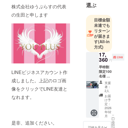
選ぶ
約、または
株式会社ゆうぷらすの代表
OEM契約な
の生田と申します
どをし、正
目標金額
式に証明書
未達でも
リターン
を頂いた商
が届きま
品をクラ
す
(All-in
ファンでプ
方式)
ロジェクト
17,
していま
残り98
360
円
す。
早特割
出来るだけ
限定100
LINEビジネスアカウント作
お安く提供
名様 ・
成しました。上記のロゴ画
商品名/
するつもり
支援
個数：
者：
です。
像をクリックでLINE友達と
バック
2人
他の方と似
パック
お届
なれます。
型キャ
た商品、全
け予
リー×１
定：
く同じ商品
・希望
2026
年02
があると思
小売価
こ
月
格：
の
いますが、
リ
24,800
是非、追加ください。
タ
その中でも
ー
円 ・サ
ン
詳細を見る