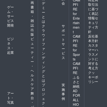
画
デ
会
取引法
PFI
ゲー
書
ミ
に基づ
RE
ム・
籍
ー
く表記
for
サー
・
と
情報セ
Ente
ビス
雑
は
キュリ
rtain
開発
誌
ク
サ
ティ方
men
出
ラ
ポ
針
t
版
ウ
ー
反社基
CAM
ビジ
ビ
ド
ト
本方針
PFI
ネ
ュ
フ
サ
カスタ
RE
ス・
ー
ァ
ー
マーハ
for
起業
テ
ン
ビ
ラスメ
Spor
ィ
デ
ス
ントに
ts
ー
ィ
対する
CAM
・
ン
考え方
PFI
ヘ
グ
クッ
RE
ル
と
キーポ
ふる
ス
は
リシー
さと
ケ
プ
実
納税
ア
ロ
施
AD
アー
舞
ジ
事
FOR
ト・
台
ェ
例
ALL
写真
・
ク
HIO
パ