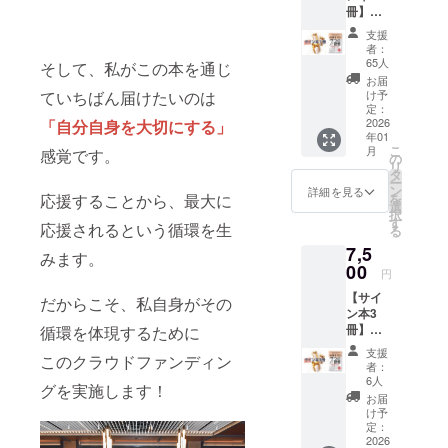
・金運
のばか
能は確
または
新しい
題、ビ
い、ビ
セミ
冊】千
担くだ
げパ
守る７
アップ
り。た
約する
リア
学びも
ジネス
ジネス
ナー」
葉祥子
さい。
ワース
つの習
のゴー
だ、一
もので
ル）に
支援
受け取
の方向
構築に
開催
のサイ
※公共の
ポット
慣で紹
ルデン
人で実
者：
はあり
関して
れる貴
性、
おける
日：
ン入り
場所で
巡り in
介して
65人
イエ
践しよ
そして、私がこの本を通じ
ませ
は、個
重なセ
パート
戦略ま
2026年
書籍1冊
面会し
東京 ！
いる
ロー ・
うとす
お届
ん。）
別にご
ミナー
ナー
で、多
2月15日
＆お礼
ます。
Dr.よし
ていちばん届けたいのは
様々な
け予
仕事運
るとつ
◆サイ
相談の
です。
シップ
様な
（土）
のメッ
※クラウ
きこと
定：
習慣を
アップ
いつい
ン本1冊
うえ調
▼▼▼
や人間
テーマ
20:00~
セージ
2026
「自分自身を大切にする」
ドファ
医師の
実践す
のパ
後回し
付 【書
整いた
リター
関係の
を男性
年01
21:30
を購入
ンディ
田中良
る、コ
ショ
にして
籍概
しま
ン詳細
こ
悩みな
月
感覚です。
脳・女
所要時
できる
ング終
基さん
の
ミュニ
ネット
しまう
要】 ・
す。(後
▼▼▼
リ
どを深
性脳の
間：約
権利 心
了後、1
としょ
タ
ティス
レッド
もの。
『奪わ
日メー
【千
ー
く丁寧
観点か
90分
を込め
月中に
うこの
ン
タイル
詳細を見る
・健康
そこ
れな
ルにて
葉祥子
応援することから、最大に
を
にサ
ら具体
開催方
て書い
メール
大人気
選
の講座
運アッ
を、1ヶ
い！お
ご連
＆勇者
択
ポート
的に掘
法：
た書籍
にて ご
コラボ
す
を開催
プの
月の短
応援されるという循環を生
金を守
絡） ※
みかり
る
しま
り下げ
Zoom
に感謝
案内を
イベン
しま
ウェル
期集中
る７つ
リアル
んによ
す。男
ます。
7,5
※Zoom
の気持
順次開
トで
す。 習
みます。
ネスブ
型で仲
の習
の場合
る「心
性脳の
他の参
のリン
ちを込
00
始させ
す！ 神
慣化と
ルー お
間と一
円
慣』 ・
は、場
に響く
論理的
加者の
クなど
めてサ
て頂き
社巡り
言って
届け予
緒に実
きずな
所は都
文章を
アプ
悩みを
【サイ
の詳細
インを
だからこそ、私自身がその
ます。
が大好
も、簡
定：
践し、
出版 ・
内で調
短期間
ローチ
聞くこ
ン本3
は、ク
して
◆サイ
きなDr.
単なも
2026年
2026年
著者：
整させ
で書く
と女性
とで、
冊】千
循環を体現するために
ラウド
メッ
ン本１
よしき
のばか
5月ごろ
は豊か
千葉祥
ていた
秘密」
脳の感
自分自
葉祥子
ファン
セージ
冊付
と一緒
り。た
(予定）
さを目
支援
子 ※書
だきま
コラボ
このクラウドファンディン
情的ア
身の課
のサイ
ディン
カード
【書籍
に、都
だ、一
者：
（金運
一杯受
籍は発
す。 ※
Zoomセ
プロー
題にも
ン入り
グ終了
と一緒
概要】
内の神
6人
人で実
アップ/
け取る
売次
会場へ
グを実施します！
ミナー
チ、両
新しい
書籍3冊
後、順
にお送
・『奪
社など
践しよ
お届
仕事運
器を広
第、順
の交通
+サイン
方の視
突破口
＆お礼
次メー
りしま
われな
パワー
け予
うとす
アップ/
げま
次発送
費は各
本１
点をバ
が見え
のメッ
ルでご
す。
定：
い！お
スポッ
るとつ
健康運
しょ
いたし
自でご
冊】 開
ランス
てきま
セージ
2026
案内致
◇『奪
金を守
トを巡
いつい