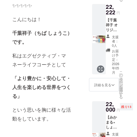
だけま
をあな
かっ
✨✨✨✨✨
22,
す。サ
たのお
た・・
イン本1
222
名前を
という
円
冊と使
いれて
お声が
こんにちは！
【千葉
い方動
会場に
多かっ
祥子 オ
画付き)
お届け
たこと
リジナ
初のオ
しま
もあ
千葉祥子（ちば しょうこ）
ル
リジナ
す。 配
り、年
支援
ジャー
ルの
送手配
です。
末の
者：
ナリン
ジャー
のお手
0人
パー
グノー
ナリン
間をか
ティー
お届
ト・ス
私はエグゼクティブ・マ
グノー
けず
け予
の二次
ター
トを作
定：
に、お
会的な
ネーライフコーチとして
シップ
2026
成しま
祝いの
感覚
年05
コンパ
した！
気持ち
で、第2
こ
月
ス3冊】
千葉祥
の
をお花
弾のイ
リ
「より豊かに・安心して・
（お好
子がこ
タ
に添え
ベント
ー
きな色
れまで
ン
て直接
詳細を見る
を企画
人生を楽しめる世界をつく
を
をお選
夢や目
選
会場
しまし
択
びいた
標を
す
へ。 ま
る」
た！ 会
る
だけま
次々に
た、立
場は、
22,
す。サ
叶えて
札にお
神田と
残り15
イン本
000
いった
という思いを胸に様々な活
名前を
お茶の
円
３冊付
方法
お入れ
水の近
【みか
動をしています。
き) 初の
を、可
します
くにあ
まる×
オリジ
視化。
ので、
る、と
しょう
ナルの
ノート
以下の
ても景
こ 出版
ジャー
に書き
リター
色がよ
支援
感謝魔