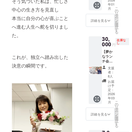
そう気づいた私は、忙しさ
してい
時間を
2026
慣」 ・
なが
意くだ
2025年
日程調
ティン
に反す
年01
ます。
しょう
きずな
ら、
さい。
12月26
整。 ※
グ プロ
るテー
こ
月
中心の生き方を見直し
こと一
出版 ・
しょう
の
しょう
日(金)の
クラウ
ジェク
マはお
リ
緒に！
著者：
この出
タ
この著
出版感
ドファ
ト開始
本当に自分の心が喜ぶこと
断りさ
ー
+サイン
千葉祥
版秘話
ン
書「奪
詳細を見る
謝イベ
ンディ
日：
せてい
を
本1冊
子 ※書
もシェ
選
われな
ントの
へ進む人生へ舵を切りまし
ング終
2026年
ただき
択
ザ・
籍は発
アしま
す
い！お
会場に
了後、
2月から
ますの
る
リッ
売次
す。 書
た。
金を守
飾らせ
2026年
12月の
でご了
30,
ツ・
第、順
籍発送
る７つ
て頂き
1月以降
間で購
在庫な
承下さ
カール
000
次発送
が終
し
の習
ます。
円
メール
入者と
い。 ※
トン東
いたし
わった
慣」初
※「備考
にてご
調整 期
開催場
【夢か
京 45階
ます。
ら、お
出版の
欄」
連絡を
間：6ヶ
所にか
これが、独立へ踏み出した
なラン
THE
※国内発
疲れ様
感謝の
（必
させて
月 人
かる費
チ会】
LOBBY
送のみ
懇親会
気持ち
須）
いただ
数：3名
用や、
決意の瞬間です。
望月俊
LOUNG
に対応
を予定
を込め
に、個
支援
きま
主なプ
実施場
孝さん
Eにて、
してい
してい
て出版
者：
人名ま
す。 ※
ログラ
所に行
としょ
豊かな
ます。
ます。
8人
記念講
たは法
イベン
ム内
くまで
うこと
時間を
一仕事
演会＆
お届
人名を
トの内
容： ・
の交通
一緒に
しょう
した後
け予
パー
必ずご
容につ
「ホリ
費・宿
ランチ
こと共
定：
の食事
ティー
記入く
きまし
ス
泊費は
会＋サ
2026
に過ご
は楽し
を開催
ださ
て、公
ティッ
含みま
年03
イン本2
しま
いも
しま
い。
序良俗
クプロ
こ
せん。
月
冊 累計
しょ
の
の。
す。 会
（いた
に反す
デュー
リ
※会場
100万部
う。 心
タ
アット
場は、
だいた
るテー
ス・プ
ー
費・備
の大ベ
地よい
ン
ホーム
詳細を見る
しょう
お名前
マはお
ログラ
を
品費な
ストセ
ピアノ
選
な場所
こが大
は、立
断りさ
ム」 ・
択
ど イベ
ラー、
の生演
す
で、リ
好きな
て札に
せてい
マン
る
ントに
宝地図
奏が流
ラック
銀座に
記載さ
ただき
ツーマ
関わる
提唱者