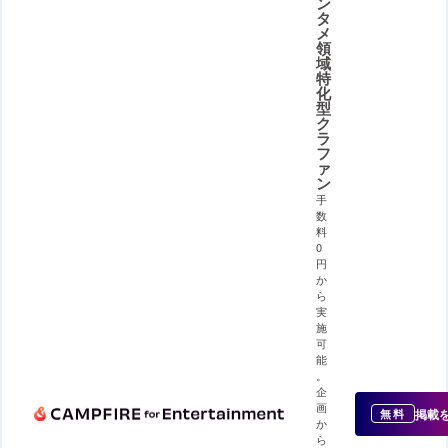
ン
タ
メ
領
域
特
化
型
ク
ラ
フ
ァ
ン
手
数
料
0
円
か
ら
実
施
可
能
。
企
画
掲載
無料
か
ら