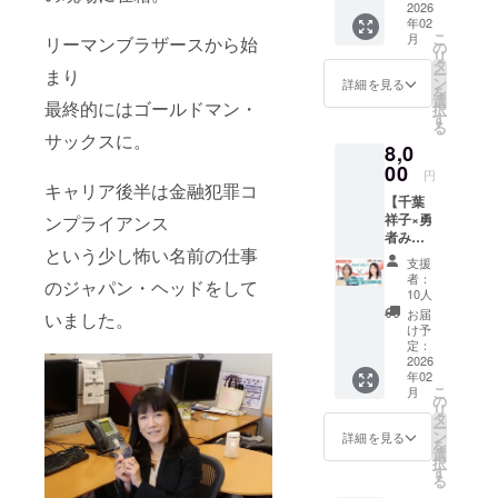
したか
「こん
ショッ
の変更
相談(プ
2026
ん（し
を超
の2026
やお茶
見える
なノー
プと講
年02
はでき
ラチ
げちゃ
え、も
年の予
が含ま
化でき
こ
トが
月
リーマンブラザースから始
演会会
かねま
ナ・プ
ん）と
の
うすぐ
祝をす
れてい
ていた
リ
あった
場との
すの
ラ
の、初
タ
シリー
るイベ
ます。
ら、次
まり
ー
ら、よ
協議の
で、ご
ン)+サ
の特別
ン
ズ10万
詳細を見る
ントで
▼▼▼
の目標
を
かった
上、
確認の
イン本
コラボ
選
部のベ
す。
最終的にはゴールドマン・
リター
も作り
択
な」を
季節の
上、お
２冊
企画で
す
ストセ
しょう
ン詳細
やすい
る
感じた
花をこ
申し込
しょう
す。 し
ラー作
サックスに。
このコ
▼▼▼
と思い
ことを
ちらで
8,0
みくだ
こと同
げちゃ
家。 今
ンサ
開
ません
実際に
選ばせ
さい。
じ11月
00
んは、
回、2人
ル、質
円
催日：
か？千
形にし
ていた
※お料
に新刊
キャリア後半は金融犯罪コ
前作
が同時
問会、
2026年
葉祥子
たノー
だきま
【千葉
理、お
『ドイ
『ドイ
期に新
なども
4月12日
自身
トで
す。 ◆
祥子×勇
ンプライアンス
飲み物
ツ人の
ツ人の
刊を出
含まれ
（日）
が、自
す。 お
サイン
者みか
（アル
すごい
すごい
すご縁
ていま
14時00
分の半
という少し怖い名前の仕事
色は３
本1冊付
りん】
コール
リー
働き
で、特
す。 少
支援
分〜17
生を振
色から
【書籍
心に響
含む）
ダー
方』
別コラ
者：
人数
時00分
のジャパン・ヘッドをして
り返り
選べま
概要】
く文章
が含ま
シッ
（すば
10人
ボセミ
で、リ
所要時
ながら
す！ ・
・『奪
を短期
れてい
プ』を
る舎）
ナーを
お届
いました。
ラック
間：180
「こん
金運
われな
間で書
ます。
出版す
が8万部
け予
開催す
スした
分 開
なノー
アップ
い！お
く秘密
※移動に
る西村
定：
を超
ること
雰囲気
催場
トが
のゴー
金を守
Zoomセ
2026
かかる
栄基さ
え、も
になり
で楽し
所：東
あった
ルデン
年02
る７つ
ミナー
交通費
ん（し
うすぐ
まし
いひと
京都内
こ
ら、よ
月
イエ
の習
+サイン
はご負
げちゃ
の
シリー
た！ <
時を素
参加人
リ
かった
ロー ・
慣』 ・
本１冊
担くだ
ん）と
タ
ズ10万
特別コ
敵な仲
数：20
ー
な」を
仕事運
きずな
千葉祥
さい。
の、初
ン
部のベ
詳細を見る
ラボオ
間と共
人 ※
を
感じた
アップ
出版 ・
子の初
※公共の
の特別
選
ストセ
ンライ
に過ご
クラウ
択
ことを
のパ
著者：
の著書
場所で
コラボ
す
ラー作
ンセミ
す至福
ドファ
る
実際に
ショ
千葉祥
「奪わ
面会し
企画で
家。 今
ナーの
のひと
ンディ