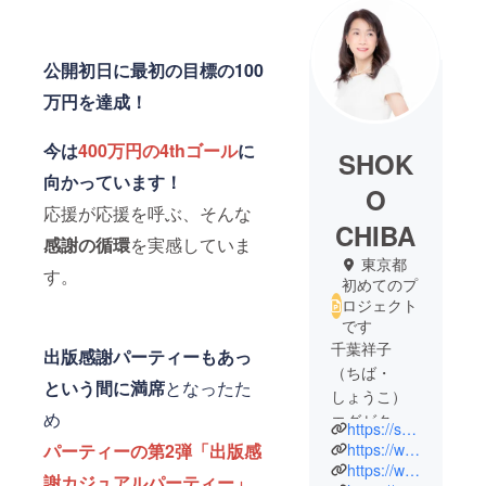
公開初日に最初の目標の100
万円を達成！
今は
400万円の4thゴール
に
SHOK
向かっています！
O
応援が応援を呼ぶ、そんな
CHIBA
感謝の循環
を実感していま
東京都
す。
初めてのプ
ロジェクト
です
千葉祥子
出版感謝パーティーもあっ
（ちば・
という間に満席
となったた
しょうこ）
め
エグゼク
https://shokochiba.com/
ティブマ
https://www.youtube.com/@ShokoChiba_lifecoach/featured
パーティーの第2弾「出版感
ネーライフ
https://www.facebook.com/shoko.chiba.73
謝カジュアルパーティー」