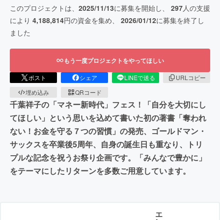
このプロジェクトは、
2025/11/13
に募集を開始し、
297
人の支援
により
4,188,814
円の資金を集め、
2026/01/12
に募集を終了し
ました
もう一度プロジェクトをやってほしい
ポスト
シェア
LINEで送る
URLコピー
埋め込み
QRコード
千葉祥子の「マネー新時代」フェス！「自分を大切にし
てほしい」という思いを込めて書いた初の著書「奪われ
ない！お金を守る７つの習慣」の発売、ゴールドマン・
サックスを卒業後5周年、自身の誕生日も重なり、トリ
プルな記念を祝うお祭り企画です。「みんなで豊かに」
をテーマにしたリターンを多数ご用意しています。
エ