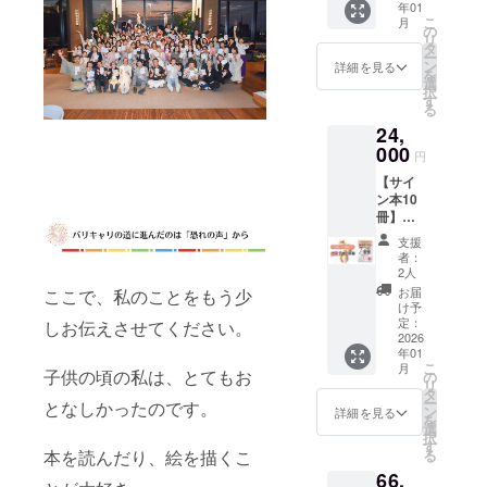
アッ
う！ 先
ます。
負担く
催日：
よく取
年01
す。
を購入
しま
われな
る７つ
り、大
後回し
プ」に
着20名
※国内発
ださ
こ
2026年
月
り入れ
▼▼▼
できる
す。 ※
い！お
の
の習
金運爆
にして
ついて
様はこ
送のみ
い。 ※
リ
2月9日
ること
リター
権利 心
後日、
金を守
タ
慣』 ・
上げし
しまう
運勢/効
の価格
に対応
公共の
ー
（土）
で、思
ン詳細
を込め
アーカ
る７つ
ン
きずな
ましょ
詳細を見る
もの。
能は確
での募
してい
場所で
を
10:00~
考の枠
▼▼▼
て書い
イブ録
の習
選
出版 ・
う！ お
プラチ
約する
集にな
ます。
面会し
択
11:30
を超え
【男
た書籍
画もお
慣』サ
す
著者：
昼は美
ナコー
もので
りま
ます。
る
(オンラ
た新し
性脳・
に感謝
届けし
イン入
千葉祥
味しい
スでは
はあり
す。
※Zoom
インセ
い解決
24,
女性脳
の気持
ますの
り書籍
子 ※書
ランチ
3ヶ月間
ませ
▼▼▼
のリン
ミ
策を導
でひも
ちを込
000
で、当
１冊 ◇
籍は発
を食べ
しっか
円
ん。）
リター
クなど
ナー）
き出せ
解く！
めてサ
日参加
お礼の
売次
ながら
りフォ
◆サイ
ン詳細
の詳細
所要時
ます。
【サイ
お金も
インを
できな
メッ
第、順
一休み
ローす
ン本３
▼▼▼
は、ク
間：約
▼▼▼
ン本10
人生も
して
かった
セージ
次発送
して、
るプロ
冊付
・「お
ラウド
90分
リター
冊】千
開花す
メッ
場合で
カード
いたし
午後も
グラム
【書籍
金を守
ファン
開催方
ン詳細
葉祥子
るオン
セージ
も受講
【書籍
ます。
散策い
です。
支援
概要】
り、金
ディン
法：
▼▼▼
のサイ
ライン
カード
いただ
概要】
※国内発
たしま
者：
一緒に
・『奪
脈を掘
グ終了
Zoom
男性
ン入り
セミ
と一緒
けま
・『奪
2人
送のみ
しょ
実践す
われな
り起こ
後、
※Zoom
脳・女
書籍10
ナー＆
にお送
す。 講
われな
に対応
う。 途
お届
ここで、私のことをもう少
る良い
い！お
すコ
メール
のリン
性脳で
冊＆お
グルコ
りしま
師； 千
い！お
け予
してい
中でベ
仲間を
金を守
ミュニ
でご案
クなど
ひも解
礼の
ン(ゴー
す。 豊
定：
しお伝えさせてください。
葉祥子
金を守
ます。
ストセ
作り、
る７つ
ティ」
内致し
の詳細
く！お
メッ
2026
ルド・
かに生
西村栄
る７つ
ラー祈
2026年
の習
（仮）
ます。
は、ク
年01
金も人
セージ
プラ
きるた
基 ◆サ
の習
願もす
は仲間
慣』 ・
の
こ
◆サイ
月
ラウド
生も開
を購入
子供の頃の私は、とてもお
ン)】 開
めに、
の
イン本2
慣』 ・
る豊か
と一緒
きずな
Facebo
リ
ン本1冊
ファン
花する
できる
催日：
今の時
タ
冊付
きずな
なエネ
に豊か
出版 ・
okグ
ー
【書籍
となしかったのです。
ディン
Zoomセ
権利 心
�@202
代に必
ン
【書籍
出版 ・
詳細を見る
ルギー
さを目
著者：
ループ
を
概要】
グ終了
ミナー
を込め
6年2月
要な情
選
概要】
著者：
に包ま
一杯受
千葉祥
にご招
択
・『奪
後、順
＆グ
て書い
15日
報を伝
す
・「奪
千葉祥
れるイ
け取る
子 ※書
待 ・
本を読んだり、絵を描くこ
る
われな
次メー
ループ
た書籍
（土）
えてい
われな
子 ※書
ベント
器を広
籍は発
しょう
い！お
ルでご
66,
コンサ
に感謝
20:00~
ます。
い！お
籍は発
です。
げま