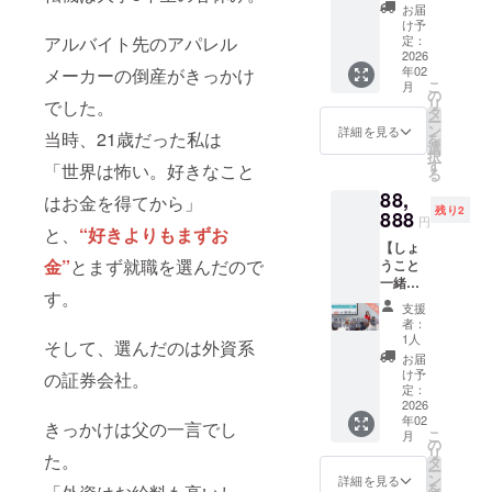
などを
催でき
い！お
と一緒
14日
われな
のリン
慣』 ・
お届
に対応
2026年
「お金
企画し
る権利
金を守
にお送
（土）
い！お
け予
クなど
きずな
してい
3月20日
を守る
ていき
(本20冊
アルバイト先のアパレル
る７つ
りしま
定：
20:00~
金を守
の詳細
出版 ・
ます。
（金・
小さな
ます。
付き)】
2026
の習
す。 豊
22:00
る７つ
は、ク
著者：
祝日）
習慣」
※活動期
年02
メーカーの倒産がきっかけ
10冊の
慣』 ・
かに生
(オンラ
の習
ラウド
千葉祥
10:00-
こ
ワーク
月
間は
リター
きずな
きるた
の
イング
慣』サ
ファン
子 ※書
17:00(
リ
でした。
ショッ
2026年
ンが人
出版 ・
めに、
タ
ルコ
イン入
ディン
籍は発
予定) ※
ー
プ ・
3月から
気で在
著者：
今の時
ン
ン） 所
り書籍
詳細を見る
グ終了
売次
当時、21歳だった私は
集合時
を
『奪わ
1ヶ月を
庫ぎれ
千葉祥
代に必
選
要時
10冊 ◇
後、順
第、順
間は10
択
れな
予定し
となっ
子 ※書
要な情
す
間：約
お礼の
「世界は怖い。好きなこと
次メー
次発送
時ごろ
る
い！お
ていま
たた
籍は発
報を伝
120分
メッ
ルでご
いたし
を予定
金を守
す。 ※
88,
め、20
売次
えてい
はお金を得てから」
開催方
セージ
案内致
ます。
してい
る７つ
詳細は
残り2
冊のリ
888
第、順
ます。
法：
カード
しま
※国内発
円
ます。
の習
クラウ
と、
“好きよりもまずお
ターン
次発送
身近な
Zoom
【書籍
す。 ※
送のみ
※集合場
慣』読
ドファ
【しょ
を追加
いたし
人への
�B個別
概要】
後日、
に対応
所・時
書会 ・
金”
とまず就職を選んだので
ンディ
うこと
しまし
ます。
プレゼ
に日程
・『奪
アーカ
してい
間はク
しょう
ング終
一緒に
た！ こ
※国内発
ントに
を調整
われな
イブ録
ます。"
す。
ラウド
こと朝
了後に
講演会
れま
送のみ
もどう
いたし
い！お
画もお
支援
ファン
活 (オン
メール
orお話
で、
に対応
ぞ！
ます。
金を守
者：
届けし
ディン
ライ
でご案
会を開
数々の
してい
◇「奪
1人
(後日
る７つ
ますの
そして、選んだのは外資系
グ終了
ン・任
内いた
催でき
イベン
ます。
われな
メール
の習
お届
で、当
後に
意参加)
しま
る権利
トを主
い！お
け予
の証券会社。
にてご
慣』 ・
日参加
メール
・その
す。 ※
(本30冊
催、企
定：
金を守
連絡）
きずな
できな
でご案
他、オ
ご自身
付き)】
2026
画、運
る７つ
所要時
出版 ・
かった
内いた
ンライ
年02
の
これま
営して
きっかけは父の一言でし
の習
間：約
著者：
場合で
こ
しま
月
ンシェ
FACEB
で数々
きた
の
慣」サ
60分
千葉祥
も受講
リ
す。 ※
ア会、
た。
OOKア
のイベ
しょう
タ
イン入
開催方
子 ※書
いただ
ー
現地集
活動報
カウン
ントを
こと一
ン
り書籍
詳細を見る
法：
籍は発
けま
を
合・現
告、な