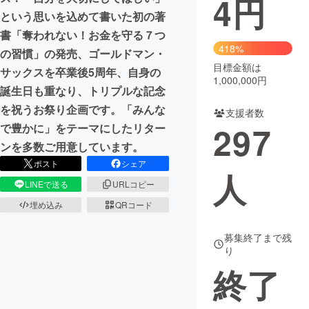
4
円
という思いを込めて書いた初の著
まちづくり・地域活性化
書「奪われない！お金を守る７つ
418%
の習慣」の発売、ゴールドマン・
目標金額は
CAMPFIRE for Social Good
CAMPFIRE Creation
サックスを卒業後5周年、自身の
1,000,000円
CAMPFIREふるさと納税
machi-ya
コミュニティ
誕生日も重なり、トリプルな記念
を祝うお祭り企画です。「みんな
支援者数
297
で豊かに」をテーマにしたリター
ンを多数ご用意しています。
ポスト
シェア
人
LINEで送る
URLコピー
埋め込み
QRコード
募集終了まで残
り
終了