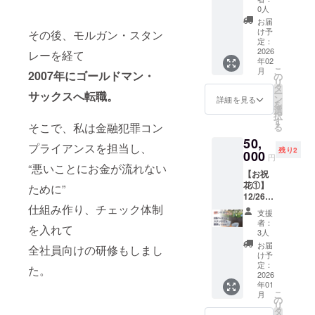
となり
序良俗
のオン
活動を
く千葉
しょう
送りし
0人
ます。
に反す
ライン
しょう
祥子を
こから
ます。
お届
＊ま
るテー
イベン
こがプ
応援し
「参加
◆お礼
け予
その後、モルガン・スタン
た、
マはお
トの司
ロ
ていた
して本
定：
の動画
しょう
断りさ
会をし
デュー
2026
だける
当に良
レーを経て
メッ
この現
せてい
年02
ます！
ス（ホ
方向け
かっ
セージ
地まで
ただき
こ
月
2007年にゴールドマン・
しか
リス
になり
た！」
の
・収録
の交通
ますの
リ
も、イ
ティッ
ます！
「次の
タ
時間：
費およ
でご了
ー
サックスへ転職。
ベント
クプロ
※ご支援
企画も
ン
７分間
詳細を見る
び宿泊
承下さ
を
の運営
デュー
いただ
参加し
選
・提供
費は実
い。 ※
択
のアド
スプロ
いた方
た
す
方法：
費精算
そこで、私は金融犯罪コン
リアル
る
バイス
グラ
にはサ
い！」
視聴用
とさせ
会場で
50,
も提供
ム)】
イン本
と参加
URLを
プライアンスを担当し、
ていた
の開催
残り2
しま
＋ サ
000
１冊を
者から
メール
円
だきま
の場
す。
イン本
郵送
毎回嬉
“悪いことにお金が流れない
にてお
す。 開
合、会
【お祝
数々の
10冊 こ
で、そ
しい感
知らせ
催時
場費・
花①】
イベン
れまで
ために”
してお
想が来
しま
期：
備品費
12/26開
トを主
紹介
礼の動
るイベ
す。 ◆
2026年
など イ
仕組み作り、チェック体制
催の出
催、企
ベース
画メッ
ントの
サイン
支援
2月?12
ベント
版感謝
画、運
でしか
セージ
作り方
本1冊付
者：
月末の
に関わ
を入れて
パー
営して
提供し
をメー
や、集
3人
【書籍
間で、
る経費
ティー
きた
てきて
ルでお
客、価
概要】
お届
全社員向けの研修もしまし
購入者
は購入
会場に
しょう
いな
送りし
格設定
け予
・「奪
様と日
者様の
スタン
こから
い、
定：
ます。
など、
われな
た。
程を調
ご負担
ド花(お
2026
「参加
しょう
◆お礼
他では
い！お
整の上
となり
年01
名前入
して本
このホ
の動画
教えて
金を守
で実施
こ
ます。
月
り)をお
当に良
リス
の
メッ
きてい
る７つ
しま
リ
※また、
届けし
かっ
ティッ
タ
セージ
ない秘
の習