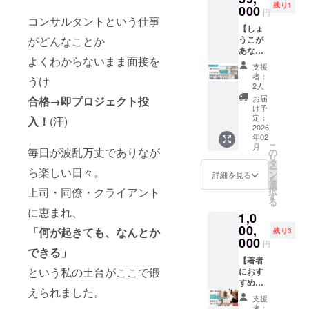
す！
能で
残り1
お礼の
が盛り
000
す。 リ
売次
▼▼▼
円
す。 開
動画
上がる
コンサルタントという仕事
ターン
第、順
リター
催日：
【しょ
メッ
と評判
内容は
次発送
ン詳細
2026年
がどんなことか
うこが
セージ
です。
一緒で
いたし
▼▼▼
2月から
あなた
をメー
その
すが、
ます。
開催形
12月末
よくわからないまま面接を
のオン
ルでお
しょう
より深
※国内発
式：リ
支援
までの
ライン
送りし
こが、
く千葉
送のみ
者：
アル・
うけ
間で購
イベン
ます。
あなた
祥子を
2人
に対応
オンラ
入者と
トの司
※このリ
のイベ
応援し
してい
お届
合格→即プロジェクト投
インい
日程調
会と応
ターン
ントの
ていた
け予
ます。
ずれも
整。 ※
援をし
は【千
司会を
定：
入！
(汗)
だける
対応可
講演内
ます。
2026
葉祥子
しま
方向け
能で
容：
年02
(サイン
を心か
す！し
になり
す。 ＊
テーマ
こ
月
本1冊付
毎日が波乱万丈でありなが
ら応援
かも、
の
ます！
リアル
はお
リ
き)】
する権
イベン
タ
※ご支援
会場で
金、願
ー
ら楽しい日々。
しょう
利！
トの運
ン
いただ
詳細を見る
の開催
望実
を
この司
（11,11
営にも
選
いた方
の場
現、話
上司・同僚・クライアント
択
会は、
1円）】
アドバ
す
にはサ
合、会
し方、
る
愛に溢
のリ
イスを
イン本
に恵まれ、
場費・
聞き
1,0
れて場
ターン
しま
１冊を
備品費
方、人
が盛り
00,
と同じ
す。
郵送
「何が起きても、なんとか
残り3
など イ
間関係
上がる
内容で
数々の
000
で、そ
ベント
円
など、
と評判
できる」
す。 リ
イベン
してお
に関わ
相談対
です。
【著者
ターン
トを主
礼の動
る経費
応させ
という私の土台がここで鍛
その
におす
内容は
催、企
画メッ
は購入
ていた
しょう
すめ！
一緒で
画、運
セージ
者様の
だきま
えられました。
こが、
あなた
すが、
営して
をメー
ご負担
支援
す。公
あなた
の本や
より深
きた
ルでお
者：