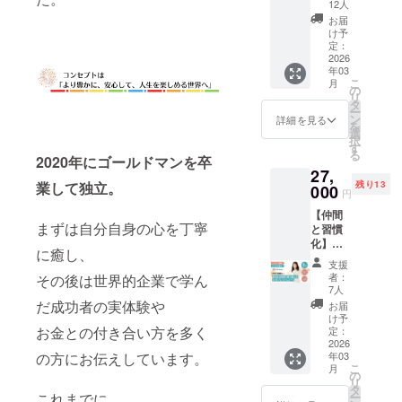
のパ
掘1ヶ月
コンパ
と言わ
たが、
12人
著者：
になり
ループ
として
間：120
まれま
ショ
ゴール
ス1冊
れる
初出版
千葉祥
まし
お届
コンサ
いま
分 開
す。 ※
ネット
ドコー
（お礼
TOTを2
でどう
け予
子 ※書
た！ こ
ルにご
す。そ
催場
移動に
レッド
ス ＋ サ
とクラ
年連続
定：
やって
籍は発
の企画
招待し
の違い
所：東
かかる
・健康
イン本1
2026
ウド
で達成
締め切
売次
では、
ます。
を活か
京都
交通費
年03
運アッ
冊 (オン
ファン
した鍬
りを守
第、順
ゴール
<特別コ
すこと
こ
ザ・
月
はご負
プの
ライン
ディン
幸次
の
り、心
次発送
ド・プ
ラボグ
で、お
リ
リッ
担くだ
ウェル
開催/
グ限定
と、千
タ
に響く
いたし
ランの
ループ
金の使
ー
ツ・
さい。
ネスブ
アーカ
使い方
葉祥子
ン
文章が
詳細を見る
ます。
セミ
コンサ
い方、
を
カール
※公共の
ルー 備
イブ有)
のガイ
の二人
選
書けた
※国内発
ナー＆
ルの概
仕事の
択
トン東
場所で
考欄
「たっ
ド動画
とミー
す
のか。
送のみ
グルコ
要> タ
進め
る
京 45階
面会し
に、ご
た30日
2020年にゴールドマンを卒
付き) 冊
ティン
その現
に対応
ンに加
イト
方、
THE
ます。
27,
希望の
でお金
数：1冊
グをし
場の様
してい
え、し
ル：男
パート
LOBBY
業して独立。
◆サイ
残り13
色の組
迷子か
000
（定価
て、お
子をセ
ます。
げちゃ
円
性脳×女
ナー
LOUNG
ン本2冊
み合わ
らの卒
5,500
金のリ
ミナー
んと
性脳
シップ
E 参加
付 【書
【仲間
せを記
業」
円）
アル、
形式で
しょう
コーチ
や人間
まずは自分自身の心を丁寧
人数：5
籍概
と習慣
載して
「あな
（カ
パート
お伝え
この2人
ングラ
関係の
人 ※
要】 ・
化】あ
くださ
たの中
ラー
ナー
しま
の講師
に癒し、
ボ - 人
築き
キャン
『奪わ
なたの
い。
に眠る
は、下
シッ
す。 コ
との２
支援
生とビ
方、そ
セル及
れな
金脈発
▼▼▼
金脈を
記の３
プ、ラ
ラボす
者：
その後は世界的企業で学ん
対１の
ジネス
してビ
び日時
い！お
掘3ヶ月
リター
掘り起
色から
イフ
7人
るの
完全個
の新し
ジネス
の変更
金を守
プラチ
ン詳細
こす魔
だ成功者の実体験や
お選び
ワー
は、本
お届
別相談
い視点
の発展
はでき
る７つ
ナコー
▼▼▼
法のメ
くださ
ク、執
け予
田健さ
をご提
少人数
にまで
かねま
の習
ス＋サ
お金との付き合い方を多く
内容：
ソッ
定：
い。）
筆など
んが
供しま
制で行
大きな
すの
慣』 ・
イン本1
2026
オリジ
ド」 お
・金運
のお悩
「はじ
す。 <
うグ
変化が
の方にお伝えしています。
で、ご
年03
きずな
冊 (オン
ナル
金を守
アップ
みにお
めに」
特別コ
ループ
こ
訪れま
月
確認の
出版 ・
ライン
ジャー
るため
の
のゴー
答えし
を書い
ラボ個
コンサ
リ
す。 本
上、お
著者：
開催/
ナリン
の最強
タ
ルデン
ます。
てくだ
別相談
ルティ
これまでに
ー
セミ
申し込
千葉祥
アーカ