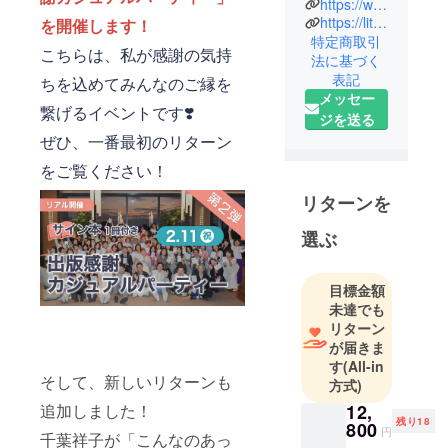
https://www.instagram.com/shoko_lifecoach
コーチ／金
https://lit.link/ShokoLifecoach
を開催します！
融犯罪対策
特定商取引
の専門家
こちらは、私が感謝の気持
法に基づく
LA MER
表記
ちを込めてみんなのご縁を
BLEUE株式
メッセー
繋げるイベントです❣️
会社 代表取
ジを送る
締役
ぜひ、一番最初のリターン
をご覧ください！
ゴールドマ
リターンを
ン・サック
ス、モルガ
選ぶ
ン・スタン
レー、PwC
目標金額
など、世界
未達でも
的金融機関
リターン
で 28 年間に
が届きま
渡り活躍。
す
(All-in
とくに金融
そして、新しいリターンも
方式)
犯罪対策の
追加しました！
12,
責任者とし
残り18
800
円
千葉祥子が「こんなのあっ
て、マネー