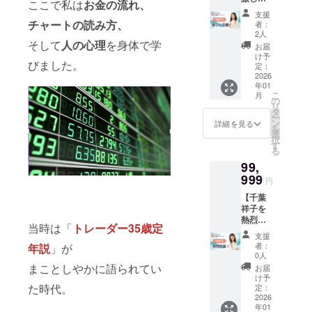
に対応
という
作り方
ここで私は
お金の流れ、
してい
加でき
すごい
金を守
応援す
トが必
力で応
してい
感想を
を学べ
ます。
支援
なかっ
リー
る７つ
る権
要とな
援して
チャートの読み方、
ます。
多くい
る貴重
者：
た場合
ダー
の習
利！】
りま
いただ
ただい
2人
な機会
でも受
シッ
慣』 ・
しょう
そして
人の心理
を身体で学
す。 ◆
ける方
てきた
です。
お届
講いた
プ」 ・
きずな
こを激
サイン
向けに
しょう
け予
講演の
だけま
出版
びました。
出版 ・
しく応
本1冊付
なりま
定：
このイ
テーマ
す。 講
社：す
著者：
援いた
2026
【書籍
す！ ※
ベント
は、 お
師； 千
ばる舎
年01
千葉祥
だける
概要】
ご支援
づくり
金・願
葉祥子
こ
・著
月
子 ※書
方、本
・『奪
いただ
の
を、実
望実
西村栄
リ
者：西
籍は発
当にあ
われな
いた方
タ
際に体
現・話
基 ◆サ
ー
村栄基
売次
りがと
い！お
にはサ
ン
験しな
詳細を見る
し方・
イン本2
を
※書籍は
第、順
うござ
金を守
イン本
選
がら学
聞き
冊付 ・
択
発売次
次発送
いま
る７つ
１冊を
す
べる貴
方・人
「奪わ
る
第、順
いたし
す！！
の習
郵送
重な機
間関係
れな
次発送
99,
ます。
感激で
慣』 ・
で、そ
会で
など、
い！お
いたし
※国内発
す！！
999
きずな
してお
す。 講
購入者
円
金を守
ます。
送のみ
リター
出版 ・
礼の動
演の
様のご
る７つ
※国内発
【千葉
に対応
ンがど
著者：
画メッ
テーマ
希望に
の習
送のみ
祥子を
してい
うとか
千葉祥
セージ
は、 お
合わせ
慣」 ・
に対応
熱烈応
ます。
ではな
子 ※書
をメー
金・願
てご相
当時は「
トレーダー35歳定
きずな
してい
援する
く、全
籍は発
ルでお
望実
談の上
支援
出版 ・
ます。
権
力で応
売次
送りし
現・話
者：
年説
」が
で決定
著者：
利！】
援して
第、順
ます。
0人
し方・
いたし
千葉祥
しょう
いただ
まことしやかに語られてい
次発送
◆お礼
聞き
お届
ます。
子 ・
こを熱
ける方
いたし
の動画
け予
方・人
（※公序
「ドイ
烈応援
た時代。
向けに
定：
ます。
メッ
間関係
良俗に
ツ人の
いただ
2026
なりま
※国内発
セージ
など、
反する
すごい
年01
ける
す！ ※
送のみ
・収録