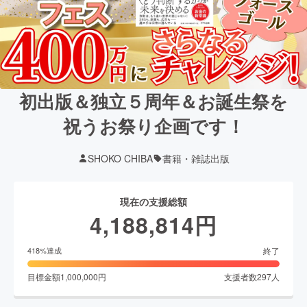
初出版＆独立５周年＆お誕生祭を
祝うお祭り企画です！
SHOKO CHIBA
書籍・雑誌出版
現在の支援総額
4,188,814
円
終了
418
%達成
目標金額
1,000,000
円
支援者数
297
人