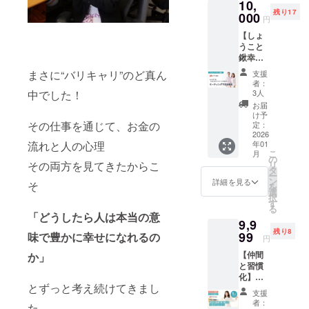
形にし
ネット
10,
子 ※書
れな
ます ※
す。 し
回、2人
概要>
時をお
ング終
たノー
レッド
残り17
籍は発
い！お
000
クラウ
げちゃ
が同時
タイト
円
届けし
了後、1
トで
・健康
売次
金を守
ドファ
んは、
期に新
ル：男
ます。
月中に
す。 お
運アッ
【しょ
第、順
る７つ
ンディ
前作
刊を出
性脳・
アフタ
メール
色は３
プの
うこと
次発送
の習
ング終
『ドイ
すご縁
女性脳
ヌーン
にて 場
色から
ウェル
鍬幸次
いたし
慣」
了後、1
ツ人の
で、特
でひも
ティー
所の詳
選べま
ネスブ
(しょう
ます。
は、決
月中に
すごい
別コラ
まさに“バリキャリ”のど真ん
解く！
支援
を頂き
細等ご
す！ ３
ルー 備
この
※国内発
定から
メール
働き
ボセミ
者：
お金も
なが
案内を
色バラ
考欄
パート
送のみ
実際に
にて ご
方』
3人
中でした！
ナーを
人生も
ら、楽
順次開
バラで
に、ご
ナー)と
に対応
発売に
案内を
（すば
開催す
お届
開花す
しい時
始させ
も、同
希望の
ミー
してい
なるま
順次開
る舎）
け予
ること
るセミ
間を過
て頂き
じ色を
色を記
ティン
その仕事を通じて、お金の
ます。
での期
定：
始させ
が8万部
になり
ナー オ
ごしま
ます。
３冊で
載して
グでき
2026
間が3ヶ
て頂き
を超え
まし
ンライ
しょ
※キャン
もご希
年01
流れと人の心理
くださ
る権利
月と非
ます。
るベス
た！ こ
ンで開
う。
こ
セル及
月
望に合
い。
(Zoom
常にタ
の
◆サイ
トセ
の特別
催する
▼▼▼
リ
その両方を見てきたからこ
び日時
わせて
▼▼▼
または
イトな
タ
ン本1冊
ラー作
コラボ
特別セ
リター
ー
の変更
お選び
リター
リア
スケ
ン
付 【書
家。 今
詳細を見る
企画で
ミナー
そ
ン詳細
を
はでき
いただ
ン詳細
ル)】＋
ジュー
選
籍概
回、2人
は、シ
です。
▼▼▼
択
かねま
けま
▼▼▼
サイン
ルでし
す
要】 ・
が同時
ル
男性脳
開
る
すの
す。 ・
内容：
本1冊
た。 時
『奪わ
期に新
「どうしたら人は本当の意
バー・
は「論
催日：
で、ご
金運
9,9
オリジ
千葉祥
間に追
れな
刊を出
プラン
理と目
2026年
確認の
アップ
残り8
ナル
子の
99
われる
味で豊かに幸せになれるの
い！お
すご縁
のセミ
円
標達
2月22日
上、お
のゴー
ジャー
パート
ことが
金を守
で、特
ナーに
成」、
（日）
申し込
ルデン
【仲間
か」
ナリン
ナー、
常の証
る７つ
別コラ
加え、
女性脳
午後1時
みくだ
イエ
と習慣
グノー
保険営
券会社
の習
ボセミ
後日開
は「感
00分〜
さい。
ロー ・
化】あ
ト・ス
業の
出身の
慣』 ・
ナーを
催する
情と共
午後3時
※魔法の
とずっと考え続けてきまし
仕事運
なたの
ター
トップ
しょう
きずな
開催す
Zoomで
支援
感力」
00分 所
お茶会
アップ
金脈発
シップ
0.03%
こでし
出版 ・
ること
者：
のグ
を強み
た。
要時
代が含