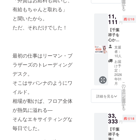
「外資はお給料も高いし、
トが必
主催・
緒に、
選
30冊 ◇
Zoom
売次
す。 講
択
地解散
どを企
要とな
企画・
本人を
す
お礼の
開催時
第、順
師； 千
有給もちゃんと取れる」
る
※ ご自
画して
りま
運営し
招いて
メッ
期：
次発送
葉祥子
身の交
いきま
11,
す。 ◆
てきた
イベン
セージ
2026年
いたし
と聞いたから。
西村栄
通費・
す。 ※
残り10
サイン
しょう
111
トを開
カード
3月15日
ます。
円
基 ◆サ
滞在費
活動期
本1冊付
こ と一
催でき
ただ、それだけでした！
【書籍
から8月
※国内発
イン本2
などは
間は
【千葉
【書籍
緒に、
る権利
概要】
末まで
送のみ
冊付
支援者
2026年
祥子を
概要】
本人を
です。
・『奪
※Zoom
に対応
【書籍
さまの
3月から
心から
・『奪
招いて
リア
われな
のリン
してい
概要】
ご負担
3ヶ月を
応援す
われな
イベン
ル、オ
い！お
クなど
ます。
支援
・タイ
になり
予定し
る権
い！お
トを開
ンライ
金を守
者：
の詳細
トル：
ます。
最初の仕事はリーマン・ブ
ていま
利！】
金を守
催でき
ンで
10人
る７つ
は、ク
「奪わ
※ランチ
す。 ※
しょう
る７つ
る特別
数々の
の習
お届
ラウド
れな
ラザーズのトレーディング
代は含
詳細は
こを応
の習
な権利
講演会
け予
慣』 ・
ファン
い！お
まれて
クラウ
援いた
慣』 ・
です。
定：
やお茶
きずな
ディン
デスク。
金を守
いま
ドファ
だける
2026
きずな
リア
会など
出版 ・
グ終了
る７つ
す。 ※
年01
ンディ
方、と
出版 ・
ル・オ
「参加
著者：
そこはサバンナのようにワ
後、
の習
こ
月
公共の
ング終
ても嬉
著者：
ンライ
の
して本
千葉祥
メール
慣」 ・
リ
場所で
了後に
しいで
千葉祥
ンを問
タ
イルド。
当に良
子 ※書
でご案
出版
ー
面会し
メール
す！！
子 ※書
わず、
ン
かっ
詳細を見る
籍は発
内致し
社：き
を
ます。
でご案
心から
相場が動けば、フロア全体
籍は発
講演会
選
た！」
売次
ます。
ずな出
択
◆サイ
内いた
感謝し
売次
やお茶
す
と参加
第、順
※後日、
版 ・著
る
が熱気に溢れる—
ン本２
しま
ていま
第、順
会など
者から
次発送
アーカ
者：千
冊付
33,
す。 ※
す！！
次発送
「参加
毎回嬉
いたし
イブ録
葉祥子
そんなエキサイティングな
【書籍
残り18
ご自身
リター
333
いたし
して本
しい感
ます。
円
画もお
・タイ
概要】
の
ンがど
ます。
当に良
想が来
※国内発
毎日でした。
届けし
トル：
・『奪
【千葉
FACEB
うとか
※国内発
かっ
るイベ
送のみ
ます。
「ドイ
われな
祥子を
OOKア
ではな
送のみ
た！」
ントの
に対応
当日参
ツ人の
い！お
激しく
カウン
く、全