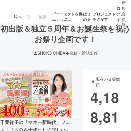
新
ロ
規
グ
会
プロジェクトを掲
はじ
プロジェクト
/
載するには
める
をさがす
イ
員
ン
登
初出版＆独立５周年＆お誕生祭を祝う
録
お祭り企画です！
人気のプロ
注目のリ
注目の新着プロ
募集終了が近いプ
もうすぐ公開
SHOKO CHIBA
書籍・雑誌出版
ジェクト
ターン
ジェクト
ロジェクト
されます
アート・写真
音楽
現在の支援総
額
4,18
テクノロジー・ガジェット
ゲーム・サ
8,81
映像・映画
書籍・雑誌
千葉祥子の「マネー新時代」フェ
ビジネス・起業
チャレンジ
ス！「自分を大切にしてほしい」