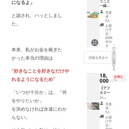
考欄に
書籍は
うこと
になるよ」
た！千
をお花
こを招
いてい
籍は発
2026年
記載を
まとめ
一緒に
葉祥子
に添え
いて仲
ます。
売次
2月から
お願い
てご指
書籍発
の初出
て直接
間と一
人数に
第、順
12月末
支援
しま
と諭され、ハッとしまし
定の場
送】サ
版感謝
会場
緒に楽
限りは
者：
次発送
までの
す。
所に発
イン本1
講演会
へ。 ま
5人
しいひ
ありま
いたし
間で購
た。
【書籍
送させ
冊付き
＆パー
た、立
と時を
すが、
お届
ます。
入者と
概要】
ていた
（1/14
ティー
札にお
け予
過ごし
もしも
※国内発
日程調
・「奪
だきま
：4回
参加＋
定：
名前を
たい方
しょう
送のみ
整。 ※
われな
す。 ご
目）
2026
しょう
お入れ
におす
このサ
に対応
クラウ
い！お
年01
自宅以
しょう
こが
します
すめの
ポート
してい
ドファ
こ
月
金を守
外への
こと楽
パー
の
ので、
本来、私がお金を稼ぎた
企画で
を受け
ます。
ンディ
リ
る７つ
送付を
しく話
ティー
タ
以下の
す！
て夢を
ング終
ー
の習
ご希望
しなが
中にあ
かった本当の理由は
ン
リター
詳細を見る
▼▼▼
叶えた
了後、
を
慣」 ・
の場合
ら、書
なたを
選
ン詳細
リター
いと
2026年
択
きずな
は、備
籍発送
インタ
す
にてご
ン詳細
思った
1月以降
る
出版 ・
“好きなことを好きなだけや
考欄に
のお手
ビュー
確認く
▼▼▼
ら、今
メール
著者：
18,
記載を
伝いを
＋サイ
ださ
形式：
がチャ
にてご
在庫な
れるようになるため”
千葉祥
お願い
しませ
000
ン本1冊
し
い。
オンラ
ンスで
円
連絡を
子 ※書
しま
んか？
のリ
▼▼▼
イン会
す！
させて
籍は発
【アフ
す。
あなた
ターン
リター
場での
▼▼▼
いただ
「いつが十分か」は、「何
売次
タヌー
【書籍
が本を
です。
ン詳細
司会 開
リター
きま
第、順
ン
概要】
出版す
＊パー
▼▼▼
催日：
ン詳細
をやりたいか」
す。 ※
次発送
ティー
・「奪
る時の
ティー
ご希望
2026年
▼▼▼
支援
イベン
いたし
＠リッ
われな
予祝に
参加権
を決めなければ永遠にわか
のお名
者：
2月から
形式：
トの内
ます。
ツカー
い！お
もなり
も付い
5人
前が
12月末
オンラ
容につ
※国内発
ルトン
金を守
ます！
らない。
ており
入った
お届
までの
インに
きまし
送のみ
東京】
る７つ
発送を
ますの
け予
スタン
間で購
よるコ
て、公
に対応
豊かな
の習
手伝い
定：
でご注
ド花を
入者と
ンサル
序良俗