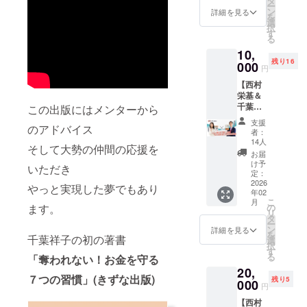
タ
へと変
ている
※「備考
会いも
ー
時間を
て、新
ン
わりま
詳細を見る
パワー
欄」
お楽し
を
しょう
しい
選
す。 ス
と掛け
（必
みくだ
択
こと一
テーマ
す
ター
算する
須）に
さい。
る
緒に！
で魔法
シップ
こと
必ず個
▼▼▼
10,
+サイン
のお茶
コンパ
で、本
人名も
リター
残り16
本1冊
000
会を開
ス手帳
来の自
円
しくは
ン詳細
人気の
催しま
は、自
分を取
法人名
▼▼▼
【西村
リター
す。 こ
分の心
り戻す
をご記
「奪
栄基＆
ンで、
の二人
の中に
ノート
入くだ
われな
千葉祥
この出版にはメンターから
すぐ満
が作り
ある声
です。
さい。
い！お
子】同
席に
上げる
を自然
普段使
支援
（立
金を守
のアドバイス
時出版
なった
魔法の
と書き
者：
いの時
て札に
る７つ
著者に
ため、
世界を
14人
出し、
間管理
記載さ
そして大勢の仲間の応援を
の習
よるコ
新日程
一緒に
それを
お届
手帳は
せて頂
慣」出
ラボ
を追加
たのし
け予
潜在的
そのま
いただき
きま
版感謝
Zoomセ
しまし
定：
みませ
にすで
まに、
す） ※
カジュ
ミナー
2026
た！222
んか？
やっと実現した夢でもあり
に持っ
スター
お名前
アル
年02
(シル
の猫の
愛と豊
ている
シップ
は「本
こ
パー
月
バー・
日、日
ます。
の
かさが
パワー
コンパ
名」・
リ
ティー
プラ
曜日で
タ
溢れる
と掛け
スノー
「ペン
ー
【第2
ン)+サ
す！
ン
時間を
詳細を見る
算する
トに心
ネー
を
弾】 開
千葉祥子の初の著書
イン本
ザ・
選
一緒に
こと
を委ね
ム」・
択
催日：
２冊
リッ
す
過ご
で、本
てただ
「ビジ
る
2026年
「奪われない！お金を守る
しょう
ツ・
し、
来の自
書き出
ネス
2月11日
20,
こと同
カール
2026年
分を取
すだけ
７つの習慣」(きずな出版)
ネー
（水・
残り5
じ11月
000
トン東
のあな
り戻す
円
で、本
ム」ま
祝）
に新刊
京 45階
たに魔
ノート
来の自
たは
16:00~
【西村
『ドイ
THE
法をた