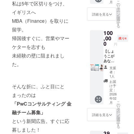
購入者
内容は
こ
リー
月
私は5年で区切りをつけ、
方、本
ご支援
の
に対応
時間：
様のご
お受け
リ
ダー
当に本
いただ
タ
してい
７分間
希望に
できま
イギリスへ
ー
シッ
当にあ
いた方
ン
ます。
・提供
詳細を見る
合わせ
せん）
を
プ」 ・
りがと
にはサ
選
方法：
てご相
MBA（Finance）を取りに
しょう
択
すばる
うござ
イン本
す
視聴用
談の上
こを招
る
舎 ・著
いま
１冊と
URLを
留学。
で決定
いて仲
者：西
100
す！！
お礼の
メール
いたし
間と一
村栄基
感謝感
,00
帰国後すぐに、営業やマー
動画
にてお
ます。
残り4
緒に楽
※書籍は
激で
メッ
0
知らせ
（※公序
しいひ
円
発売次
ケターを志すも
す！！
セージ
しま
良俗に
と時を
第、順
リター
【しょ
をメー
す。 ◆
反する
過ごし
未経験の壁に阻まれまし
次発送
ンがど
うこが
ルでお
サイン
内容は
たい方
いたし
うとか
あなた
送りし
本1冊付
お受け
におす
た。
ます。
ではな
のリア
ます。
【書籍
できま
すめの
支援
※国内発
く、全
ルイベ
※このリ
概要】
せん）
者：
企画で
送のみ
力で応
ントの
ターン
・『奪
1人
しょう
す！
に対
援して
司会と
は【千
われな
こを招
お届
▼▼▼
応。
いただ
応援を
葉祥子
そんな折に、ふと目にと
い！お
け予
いて仲
リター
ける方
しま
を心か
定：
金を守
間と一
ン詳細
まったのは
向けに
す。(サ
2026
ら応援
る７つ
緒に楽
▼▼▼
年02
なりま
イン本1
する権
の習
しいひ
開催形
こ
月
「PwCコンサルティング 金
す！ ※
冊付
利！
の
慣』 ・
と時を
式：リ
リ
ご支援
き)】
（11,11
タ
きずな
過ごし
アル・
融チーム募集」
ー
いただ
しょう
1円）】
ン
出版 ・
詳細を見る
たい方
オンラ
を
いた方
この司
のリ
選
著者：
におす
という新聞広告。すぐに応
インい
択
にはサ
会は、
ターン
す
千葉祥
すめの
ずれも
る
イン本
愛に溢
と同じ
募しました！
子 ※書
企画で
対応可
39,
１冊と
れて場
内容で
籍は発