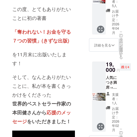
ナリン
進める
ン詳細
者：
く、お
法のお
グノー
だけ
5人
にてご
食事も
この度、とてもありがたい
茶会 in
トを作
で、自
確認く
お届
お美味
東京+サ
成しま
分の本
け予
ださ
しいと
ことに初の著書
イン本
した！
定：
来の力
い。
評判の
２冊】
2026
千葉祥
が湧い
▼▼▼
Good
年04
しょう
子がこ
てきて
「奪われない！お金を守る
リター
View
こ
月
ことみ
れまで
の
夢が叶
ン詳細
Dining.
リ
かまる
夢や目
７つの習慣」(きずな出版)
タ
えられ
▼▼▼
美しい
ー
は、ハ
標を
ン
る目標
詳細を見る
ご希望
サン
を
ワイで
次々に
選
へと変
のお名
セット
択
を11月末に出版いたしま
も魔法
叶えて
す
わりま
前が
を眺
る
のお茶
いった
す。 ス
入った
め、語
す！
19,
会を開
方法
ター
フラ
らいな
残り4
催する
000
を、可
シップ
ワーア
円
がら奪
など、
視化。
コンパ
レンジ
われな
そして、なんとありがたい
人気に
さまざ
ノート
ス手帳
メント
いマ
つき満
まな機
に書き
は、自
を 2026
ことに、私が本を書くきっ
ネーラ
席→新
会でお
進める
分の心
年2月11
イフを
たに追
互いを
だけ
かけをくださった
の中に
日(水・
支援
実践す
加【ア
応援し
で、自
ある声
者：
祝)の出
る仲間
フタ
あって
世界的ベストセラー作家の
分の本
1人
を自然
版感謝
と集い
ヌーン
きまし
来の力
と書き
お届
イベン
ましょ
本田健さんから
応援のメッ
ティー
た。 今
が湧い
け予
出し、
トの会
う。素
＠リッ
回は、
定：
てきて
それを
場に飾
敵な方
セージ
をいただきました！
ツカー
2026
しょう
夢が叶
潜在的
らせて
との再
年02
ルトン
この初
えられ
にすで
頂きま
会や新
こ
月
東京】
出版を
の
る目標
に持っ
す。
たな出
リ
豊かな
記念し