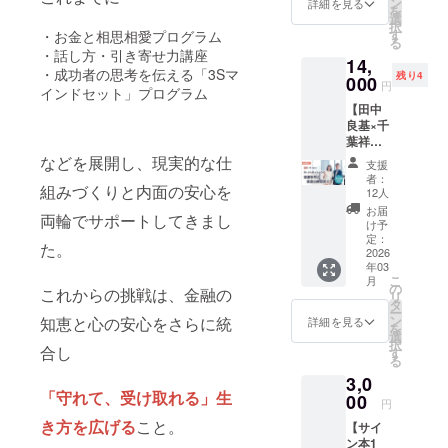
グノー
の方法
ン
イエ
■リター
詳細を見る
さった2
の概要>
ングで
を
ナーで
みくだ
子 ・
イブ
ト・ス
は、良
選
ロー ・
ン詳細
冊「私
タイト
す。 参
択
は、脳
さい。
『カッ
有）
ター
い仲間
す
・お金と相思相愛プログラム
仕事運
千葉祥
たちの
ル：男
加者同
る
の特性
※アフタ
プ一杯
「たっ
シップ
を作る
アップ
子と鍬
引き寄
・話し方・引き寄せ力講座
性脳・
士の交
を理解
ヌーン
14,
の魔
た30日
コンパ
ことで
のパ
幸次
せス
女性脳
・成功者の思考を伝える「3Sマ
流から
し、人
ティー
残り4
法』 ・
でお金
000
ス1冊
す。 こ
ショ
と、
トー
円
を活か
新しい
生をよ
インドセット」プログラム
代が含
山と渓
迷子か
（お礼
の度、
ネット
zoomま
リー」
す個別
気づき
り豊か
まれま
【田中
谷社 ・
らの卒
と使い
『お金
レッド
たはリ
と「マ
相談
を得ら
にデザ
す。 ※
良基×千
著者：
業」
方のガ
を守る
・健康
アルに
リーナ
セッ
れるの
インす
コンサ
葉祥
しばた
「あな
イド動
７つの
運アッ
てミー
カフェ
ション
が特徴
るヒン
ル代が
子】Dr.
みか
たの中
などを展開し、現実的な仕
画付き)
習慣』
プの
ティン
の軌跡
支援
しげ
です。
トを学
含まれ
よしき
（また
に眠る
冊数：3
で紹介
ウェル
グ（お
者：
と奇
ちゃん
お金に
んでい
組みづくりと内面の安心を
ます。
とパワ
は、し
お宝を
冊
してい
12人
ネスブ
よそ60
跡」を
としょ
対する
ただき
※場所の
スポ巡
ばたみ
掘り起
（定価
る様々
ルー お
分）を
お届
編集担
うこの2
価値観
両輪でサポートしてきまし
ます。
詳細は
り＆ラ
かの新
こす魔
5,500
な習慣
け予
届け予
するこ
当した
人が真
の違
▼▼▼
クラウ
ンチ会
刊) ※書
法のメ
定：
円/冊）
を実践
定：
とがで
勇者み
た。
剣に向
い、仕
リター
ドファ
in 東京
2026
籍は発
ソッ
（カ
する、
2026年
きま
かりん
き合う
事や
ン詳細
年03
ンディ
＋サイ
売次
ド」 お
ラー
コミュ
5月ごろ
す。 開
こと本
個別相
こ
キャリ
月
▼▼▼
ング終
ン本2冊
第、順
金を守
の
は、下
ニティ
(予定）
催時
これからの挑戦は、金融の
宮美香
談で
リ
ア設計
「男
了後に
Dr.よし
次発送
るため
タ
記の３
スタイ
（金運
期：
さんで
す。 あ
ー
の仕
性脳・
メール
き＆
いたし
の最強
ン
知恵と心の安心をさらに統
色から
ルの講
詳細を見る
アップ/
2026年
す。二
なた自
を
方、
女性脳
にてご
しょう
ます。
の方法
選
お好き
座を開
仕事運
1月15日
人の優
身の状
択
パート
でひも
連絡い
ことい
合し
※国内発
は、良
す
な組み
催しま
アップ/
から12
しい世
況に合
る
ナーと
解く！
たしま
く！春
送のみ
い仲間
合わせ
す。 習
健康運
月末ま
界観を
わせ
の関係
お金も
3,0
す。 ※
分の日
に対応
を作る
をお選
慣化と
アッ
で ※日
お楽し
て、お
改善、
「守れて、受け取れる」生
人生も
移動に
にスペ
00
してい
ことで
びくだ
言って
プ」に
程及び
円
みいた
金の不
人間関
開花す
かかる
シャル
ます。
す。 こ
さ
も、簡
ついて
場所
だきな
安、仕
き方を広げる
こと。
係のす
るオン
【サイ
交通費
な大金
の度、
い。）
単なも
運勢/効
（Zoom
がら、
事の課
れ違
ライン
ン本1
はご負
運爆上
お金を