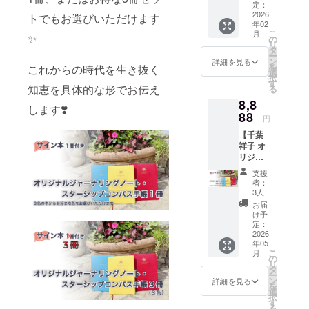
会場に
しょう
定：
融知識と心
フラ
2026
この出
トでもお選びいただけます
理学的アプ
年02
ワーア
版記念
こ
月
✨
レンジ
ローチを融
講演会
の
リ
メント
＆パー
タ
合させ、
ー
(お名前
ティー
ン
詳細を見る
を
これからの時代を生き抜く
「奪われな
入り)を
の二次
選
択
お届け
会の代
い生き方」
す
知恵を具体的な形でお伝え
る
しま
わり
と「愛され
8,8
す！
に、カ
します❣️
るマネーラ
＋ サ
88
ジュア
円
イン本1
ルパー
イフ」の実
【千葉
冊 2026
ティー
現をサポー
祥子 オ
年2月11
を行い
リジナ
日に東
トしてい
ます！
ル
京で行
年末
支援
ジャー
われる
は、も
者：
ナリン
第2弾出
う他の
3人
グノー
版感謝
予定が
お届
ト・ス
講演会&
入って
け予
ター
パー
定：
た・・
シップ
2026
ティー
申し込
年05
コンパ
を華や
もうと
こ
月
ス1冊】
かに彩
の
思った
リ
（お好
るフラ
タ
けれ
ー
きな色
ワーア
ン
ど、満
詳細を見る
を
をお選
レンジ
選
席で入
択
びいた
メント
す
れな
る