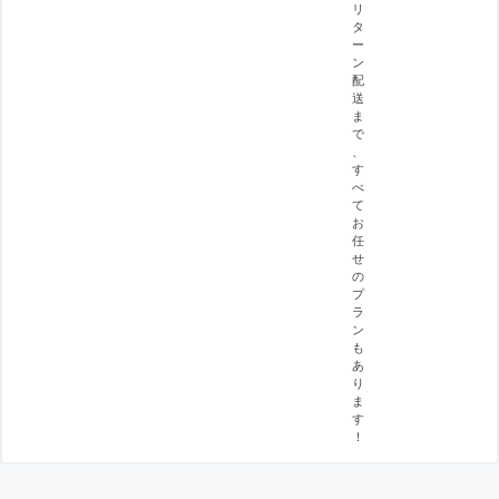
リ
タ
ー
ン
配
送
ま
で
、
す
べ
て
お
任
せ
の
プ
ラ
ン
も
あ
り
ま
す
！