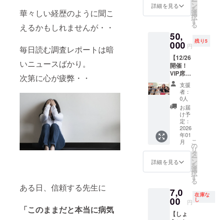
す。 ク
ー
しょう
ます！
た！」
クプロ
ン
・収録
伝も学
詳細を見る
慣」 ・
ラウド
を
この現
12月26
華々しい経歴のように聞こ
「次の
デュー
選
時間：
べる貴
きずな
ファン
択
地まで
日に東
企画も
スを、
す
７分間
重な機
出版 ・
ディン
る
の交通
えるかもしれませんが・・
京で行
参加し
このク
・提供
会で
著者：
グ終了
費およ
50,
われる
た
ラファ
方法：
す。
千葉祥
後、
び宿泊
残り5
出版感
000
い！」
ンのた
視聴用
しょう
子 ※書
円
2026年
毎日読む調査レポートは暗
費は実
謝講演
と参加
めに特
URLを
こを招
籍は発
1月以降
費精算
【12/26
会&パー
者から
別にご
メール
いて仲
売次
いニュースばかり。
にメー
とさせ
開催！
ティー
毎回嬉
提供し
にてお
間と一
第、順
ルにて
ていた
VIP席】
を華や
しい感
ます。
知らせ
緒に楽
次第に心が疲弊・・
次発送
ご連絡
だきま
出版感
かに彩
想が来
これま
しま
しいひ
いたし
支援
いたし
す。 ※
謝パー
るスタ
るイベ
でにプ
す。 ◆
と時を
者：
ます。
ます。
クラウ
ティー
ンド花
ントの
ロ
0人
サイン
過ごし
※国内発
※書籍は
ドファ
でしょ
をあな
作り方
デュー
本1冊付
たい方
お届
送のみ
まとめ
ンディ
うこに
たのお
や、集
スした
け予
【書籍
におす
に対応
てご指
ング終
紹介し
名前を
定：
客、価
著者さ
概要】
すめの
してい
定の場
了後、
てもら
2026
いれて
格設定
んや、
・「奪
企画で
ます。
所に発
2026年
年01
える権
会場に
など、
インフ
われな
す！
こ
送させ
月
1月以降
利 [限定
お届け
の
他では
ルエン
い！お
▼▼▼
リ
ていた
メール
5名]＋
しま
タ
教えて
サーさ
金を守
リター
ー
だきま
にてご
サイン
す。 配
ン
きてい
んは、
詳細を見る
る７つ
ン詳細
を
す。 ご
連絡を
本1冊
送手配
選
ない秘
他には
の習
▼▼▼
択
自宅以
させて
VIP席
のお手
す
伝も学
ないプ
慣」 ・
形式：
る
外への
いただ
スペ
間をか
べる貴
ログラ
ある日、信頼する先生に
きずな
リアル
送付を
きま
7,0
シャル
けず
重な機
ムだと
出版 ・
会場で
在庫な
ご希望
す。 ◆
特典を
00
に、お
し
会で
とても
著者：
の司会
円
の場合
本20冊
ご用意
祝いの
「このままだと本当に病気
す。
喜んで
千葉祥
開催
は、備
付き ※
【しょ
しまし
気持ち
しょう
いただ
子 ※書
日：