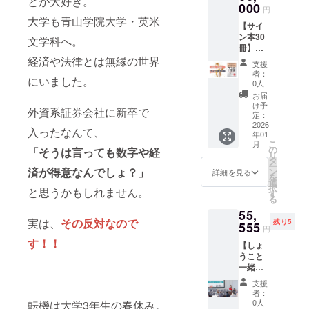
とが大好き。
売次
こによ
金を守
案内致
ル＆個
の気持
000
21:30
身近な
金を守
売次
▼▼▼
円
しょ
第、順
る「お
る７つ
しま
別相談
ちを込
(オンラ
人への
る７つ
第、順
大学も青山学院大学・英米
リター
う！ 先
次発送
金を守
の習
す。 ※
【サイ
(プラチ
めてサ
インセ
プレゼ
の習
次発送
ン詳細
着20名
いたし
る小さ
慣』 ・
後日、
ン本30
ナ・プ
インを
文学科へ。
ミ
ントに
慣」 ・
いたし
▼▼▼
様はこ
ます。
な習
きずな
アーカ
冊】千
ラ
して
ナー）
もどう
きずな
ます。
参拝予
の値段
※国内発
慣」
出版 ・
イブ録
葉祥子
経済や法律とは無縁の世界
ン)+サ
メッ
所要時
ぞ！
出版 ・
※国内発
定の神
支援
での募
送のみ
ワーク
著者：
画もお
のサイ
イン本
セージ
間：約
◇『奪
著者：
送のみ
者：
社 ： 明
集にな
に対応
ショッ
にいました。
千葉祥
届けし
ン入り
２冊】
カード
90分
われな
0人
千葉祥
に対応
治神宮
りま
してい
プ ・
子 ※書
ますの
書籍30
開催
と一緒
開催方
い！お
子 ・
してい
お届
根津神
す。
ます。
しょう
籍は発
で、当
冊＆お
日：
にお送
法：
金を守
け予
「ドイ
ます。
社 東京
▼▼▼
外資系証券会社に新卒で
こと朝
売次
日参加
礼の
�@202
りしま
定：
Zoom
る７つ
ツ人の
大神宮
リター
活 (オン
第、順
できな
メッ
2026
6年2月
す。 豊
�A202
の習
すごい
入ったなんて、
ランチ
ン詳細
ライ
次発送
年01
かった
セージ
15日
かに生
6年3月
慣』サ
リー
会場(予
▼▼▼
こ
ン・任
月
いたし
場合で
を購入
（土）
きるた
の
14日
イン入
「そうは言っても数字や経
ダー
定)：
・「お
リ
意参加)
ます。
も受講
できる
20:00~
めに、
タ
（土）
り書籍3
シッ
Canal
金を守
ー
・その
※国内発
いただ
権利 心
済が得意なんでしょ？」
21:30
今の時
ン
20:00~
冊 ◇お
詳細を見る
プ」 ・
Cafe
り、金
を
他、オ
送のみ
けま
を込め
(オンラ
代に必
選
22:00
礼の
すばる
(新宿区
脈を掘
択
ンライ
に対応
と思うかもしれません。
す。 講
て書い
インセ
要な情
す
(オンラ
メッ
舎 ・著
神楽
り起こ
る
ンシェ
してい
師； 千
た書籍
ミ
報を伝
イング
セージ
者：西
坂、飯
すコ
ア会、
ます。
55,
葉祥子
に感謝
ナー）
えてい
ルコ
カード
村栄基
田橋駅
ミュニ
実は、
その反対
なので
『奪わ
残り5
本宮美
の気持
555
所要時
ます。
ン） 所
【書籍
※書籍は
円
近く)
ティ」
れな
香 ◆サ
ちを込
間：約
身近な
要時
概要】
発売次
https://
す！！
（仮）
い！お
【しょ
イン本1
めてサ
90分
人への
間：約
・『奪
第、順
www.ca
の
金を守
うこと
冊付
インを
開催方
プレゼ
120分
われな
次発送
nalcafe.
Facebo
る７つ
一緒に
【書籍
して
法：
ントに
開催方
い！お
いたし
jp/resta
okグ
の習
講演会
概要】
メッ
Zoom
もどう
法：
金を守
ます。
支援
urant-
ループ
慣』読
orお話
・『奪
セージ
�A202
ぞ！
Zoom
る７つ
者：
※国内発
side 日
にご招
書会、
会を開
われな
カード
6年3月
◇『奪
0人
転機は大学3年生の春休み。
※Zoom
の習
送のみ
時：
待 ・