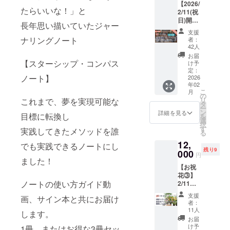
【2026/
たらいいな！」と
ロンダリン
2/11(祝
日)開
グなどのリ
長年思い描いていたジャー
催！第2
スク対応に
支援
弾 出版
ナリングノート
者：
従事し、延
感謝カ
42人
ジュア
べ 2 万人以
お届
ルパー
【スターシップ・コンパス
け予
上に研修・
ティー
定：
ノート】
講演を実施
in 東
2026
年02
京】
してきた。
こ
月
あっと
の
心の限界を
リ
これまで、夢を実現可能な
いう間
タ
ー
に満席
感じた経験
ン
詳細を見る
目標に転換し
を
となっ
選
から 「お金
択
た年末
す
実践してきたメソッドを誰
る
と愛」 「本
のパー
12,
ティー
でも実践できるノートにし
当の豊か
残り9
の二次
000
円
さ」のあり
ました！
会で
【お祝
方を探究
す！＋
花③】
サイン
し、ライフ
ノートの使い方ガイド動
2/11の
本1冊
コーチへ転
出版感
たった2
支援
画、サイン本と共にお届け
謝カ
日で満
身。
者：
ジュア
席と
11人
します。
ルパー
なっ
お届
現在は、金
ティー
た、
け予
1冊、またはお得な3冊セッ