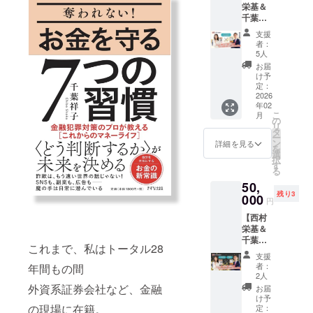
です。
分の力
「法人
18:00
栄基＆
ツ人の
LOBBY
くさん
普段使
を取り
名＋お
（受付
千葉祥
すごい
LOUNG
かけま
いの時
戻しま
名前」
開始
子】特
リー
Eにて、
しょ
間管理
支援
す。 1
をお知
15:30)
別コラ
ダー
豊かな
う。 リ
者：
手帳は
年が終
らせく
所要時
ボZoom
シッ
時間を
5人
ラック
そのま
わった
ださ
間：約
セミ
プ』を
しょう
スした
お届
まに、
時、自
い。 ※
120分
ナー&グ
出版す
こと共
け予
雰囲気
スター
分がど
システ
開催場
ルコン
る西村
定：
に過ご
で楽し
シップ
れくら
ム上、
所：
(ゴール
2026
栄基さ
しま
いひと
コンパ
い進化
お届け
Good
年02
ド・プ
ん（し
しょ
時を素
スノー
したか
こ
先住所
月
View
ラ
げちゃ
の
う。 心
敵な仲
トに心
見える
リ
の入力
Dining
ン)+サ
ん）と
タ
地よい
間と共
を委ね
化でき
ー
は必須
東京都
イン本
の、初
ン
ピアノ
詳細を見る
に過ご
てただ
ていた
を
です
千代田
２冊
の特別
選
の生演
す至福
書き出
ら、次
択
が、実
区神田
しょう
コラボ
す
奏が流
のひと
すだけ
の目標
る
際のお
駿河台
こと同
企画で
れる日
時をお
で、本
も作り
届け先
3-11-5
50,
じ11月
す。 し
本の美
届けし
来の自
やすい
は会場
中央大
残り3
に新刊
000
げちゃ
意識を
ます。
円
分の力
と思い
になり
学駿河
『ドイ
んは、
纏う瀟
魔法の
を取り
ません
ます。
台キャ
【西村
ツ人の
前作
洒な邸
お茶会
戻しま
か？千
※ご用意
ンパス
栄基＆
すごい
『ドイ
宅を思
には、
す。 1
葉祥子
するア
19階 参
千葉祥
リー
ツ人の
わせる
美味し
これまで、私はトータル28
年が終
自身
レンジ
加人
子】コ
ダー
すごい
空間
い
支援
わった
が、自
花の種
数：60
ラボ
シッ
働き
で、未
者：
年間もの間
ティー
時、自
分の半
類は、
人 ※
Zoomセ
プ』を
方』
2人
来の自
フード
分がど
生を振
フラ
キャン
ミナー&
出版す
外資系証券会社など、金融
（すば
分にな
お届
とハー
れくら
り返り
ワーギ
セル及
グルコ
る西村
る舎）
け予
りきっ
ブ
い進化
ながら
フト
び日時
ン&個別
の現場に在籍。
栄基さ
定：
が8万部
て最高
ティー