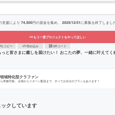
の支援により
74,500
円の資金を集め、
2025/12/31
に募集を終了しまし
もう一度プロジェクトをやってほしい
RLコピー
埋め込み
QRコード
ともっと皆さまに癒しを届けたい！ おこたの夢、一緒に叶えてく
領域特化型クラファン
から実施可能。 企画からリターン配送まで、すべてお任せのプランもあります！
ェックしています