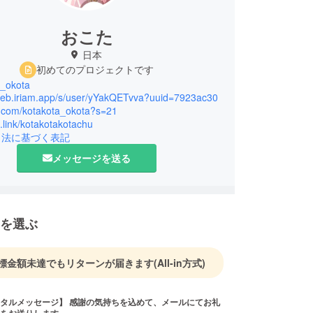
おこた
日本
初めてのプロジェクトです
a_okota
/web.iriam.app/s/user/yYakQETvva?uuid=7923ac30
/x.com/kotakota_okota?s=21
it.link/kotakotakotachu
引法に基づく表記
メッセージを送る
を選ぶ
標金額未達でもリターンが届きます
(All-in方式)
タルメッセージ】 感謝の気持ちを込めて、メールにてお礼