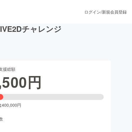
ログイン
/
新規会員登録
VE2Dチャレンジ
うすぐ公開されます
支援総額
プロダクト
,500
円
ファッション
スポーツ
00,000円
数
ア
ソーシャルグッド
人