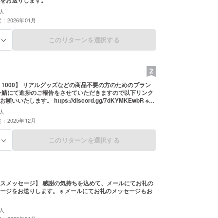
をお送りします。
人
：2026年01月
このリターンを選択する
る
 1000】 リアルグッズなどの商品不要の方のためのプラン
tps://discord.gg/7dKYMKEwbR ※応
.3000.5000.10000.30000.50000の内容は全て同様です。
人
：2025年12月
このリターンを選択する
る
感謝の気持ちを込めて、メールにてお礼の
します。 ※ メールにてお礼のメッセージもお
人