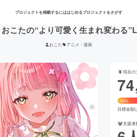
プロジェクトを掲載するには
はじめる
プロジェクトをさがす
おこたの“より可愛く生まれ変わる”LI
おこた
アニメ・漫画
注目のリターン
注目の新着プロジェクト
募集終了が近いプロジェクト
も
現在の
音楽
舞台・パフォーマンス
74
ゲーム・サービス開発
フード・飲食店
18%
書籍・雑誌出版
アニメ・漫画
目標金額は4
支援者
チャレンジ
ビューティー・ヘルスケ
6