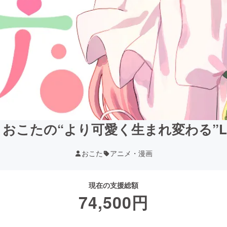
おこたの“より可愛く生まれ変わる”LI
おこた
アニメ・漫画
現在の支援総額
74,500
円