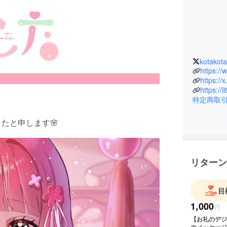
kotakot
https:/
https:/
https://l
特定商取
こたと申します🌸
リターン
目
1,000
円
【お礼のデジ