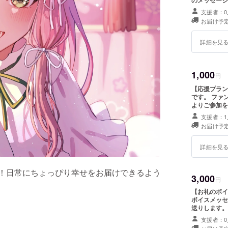
のメッセージ
支援者：0
お届け予定
詳細を見
1,000
円
【応援プラン
です。 ファン鯖にて進捗のご報告をさせていただきますので以下リンク
よりご参加をお願いいたします。 ht
援プラン1000
支援者：1
お届け予定
詳細を見
す！日常にちょっぴり幸せをお届けできるよう
3,000
円
【お礼のボイスメッセージ】 
ボイスメッセージをお送り
送りします。
支援者：0