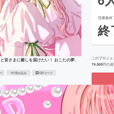
募集終
CAMPFIRE for Social Good
CAMPFIRE Creation
終
CAMPFIREふるさと納税
machi-ya
コミュニティ
このプロジェ
っと皆さまに癒しを届けたい！ おこたの夢、
74,500
円の資
ピー
埋め込み
QRコード