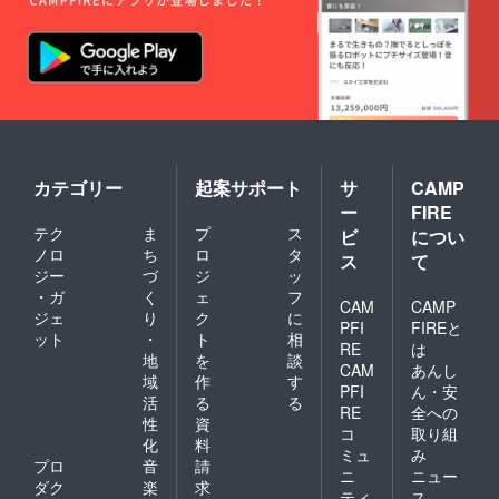
カテゴリー
起案サポート
サ
CAMP
ー
FIRE
テク
ま
プ
ス
ビ
につい
ノロ
ち
ロ
タ
ス
て
ジー
づ
ジ
ッ
・ガ
く
ェ
フ
CAM
CAMP
ジェ
り
ク
に
PFI
FIREと
ット
・
ト
相
RE
は
地
を
談
CAM
あんし
域
作
す
PFI
ん・安
活
る
る
RE
全への
性
資
コ
取り組
化
料
ミュ
み
プロ
音
請
ニ
ニュー
ダク
楽
求
ティ
ス