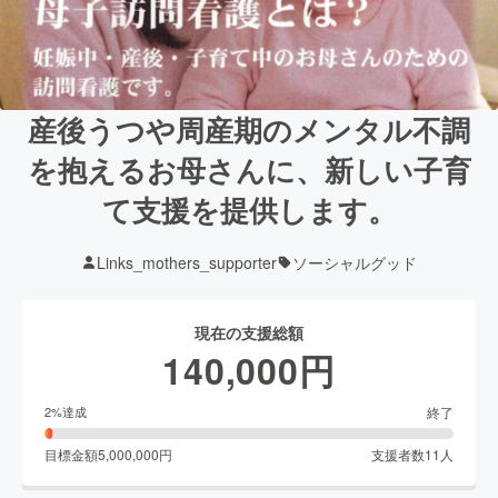
産後うつや周産期のメンタル不調
を抱えるお母さんに、新しい子育
て支援を提供します。
Links_mothers_supporter
ソーシャルグッド
現在の支援総額
140,000
円
終了
2
%達成
目標金額
5,000,000
円
支援者数
11
人