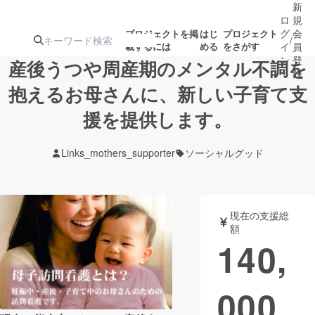
新
ロ
規
グ
会
プロジェクトを掲
はじ
プロジェクト
/
載するには
める
をさがす
イ
員
ン
登
産後うつや周産期のメンタル不調を
録
抱えるお母さんに、新しい子育て支
援を提供します。
人気のプロ
注目のリ
注目の新着プロ
募集終了が近いプ
もうすぐ公開
ジェクト
ターン
ジェクト
ロジェクト
されます
Links_mothers_supporter
ソーシャルグッド
アート・写真
音楽
現在の支援総
テクノロジー・ガジェット
ゲーム・サ
額
140,
映像・映画
書籍・雑誌
000
ビジネス・起業
チャレンジ