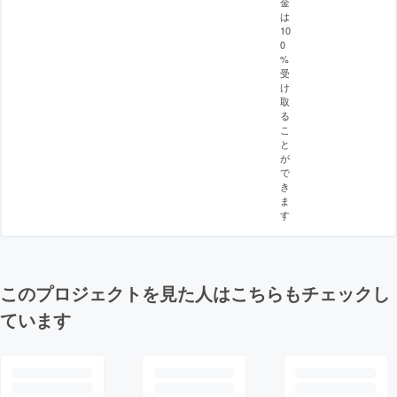
金
は
10
0
%
受
け
取
る
こ
と
が
で
き
ま
す
このプロジェクトを見た人はこちらもチェックし
ています