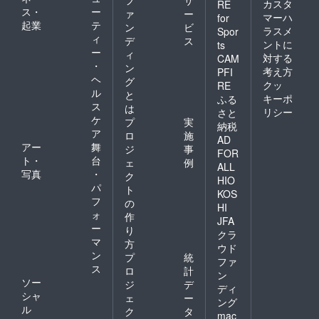
フ
サ
カスタ
RE
ス・
ー
ァ
ー
マーハ
for
起業
テ
ン
ビ
ラスメ
Spor
ィ
デ
ス
ントに
ts
ー
ィ
対する
CAM
・
ン
考え方
PFI
ヘ
グ
クッ
RE
ル
と
キーポ
ふる
ス
は
リシー
さと
ケ
プ
実
納税
ア
ロ
施
AD
アー
舞
ジ
事
FOR
ト・
台
ェ
例
ALL
写真
・
ク
HIO
パ
ト
KOS
フ
の
HI
ォ
作
JFA
ー
り
クラ
マ
方
ウド
ン
プ
統
ファ
ス
ロ
計
ン
ソー
ジ
デ
ディ
シャ
ェ
ー
ング
ル
ク
タ
mac