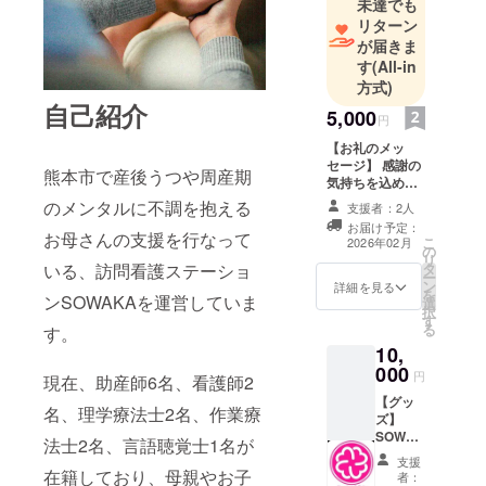
未達でも
リターン
が届きま
す
(All-in
方式)
自己紹介
5,000
円
【お礼のメッ
セージ】 感謝の
熊本市で産後うつや周産期
気持ちを込め
て、お礼のメッ
のメンタルに不調を抱える
支援者：2人
セージをお送り
お届け予定：
します。 この度
お母さんの支援を行なって
こ
2026年02月
の
はご支援誠にあ
リ
いる、訪問看護ステーショ
タ
りがとうござい
ー
ン
ました。 全国の
詳細を見る
を
ンSOWAKAを運営していま
選
子育てに悩むお
択
す
母さんに必ず喜
る
す。
んでいただける
10,
よう活用させて
000
いただきます。
円
現在、助産師6名、看護師2
【グッ
名、理学療法士2名、作業療
ズ】
SOWAK
法士2名、言語聴覚士1名が
Aロゴを
支援
デザイ
在籍しており、母親やお子
者：