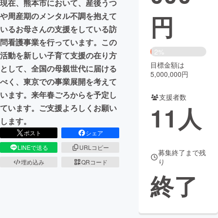
現在、熊本市において、産後うつ
円
や周産期のメンタル不調を抱えて
まちづくり・地域活性化
いるお母さんの支援をしている訪
問看護事業を行っています。この
CAMPFIRE for Social Good
CAMPFIRE Creation
2%
活動を新しい子育て支援の在り方
CAMPFIREふるさと納税
machi-ya
コミュニティ
目標金額は
として、全国の母親世代に届ける
5,000,000円
べく、東京での事業展開を考えて
います。来年春ごろからを予定し
支援者数
11
人
ています。ご支援よろしくお願い
します。
ポスト
シェア
LINEで送る
URLコピー
募集終了まで残
り
埋め込み
QRコード
終了