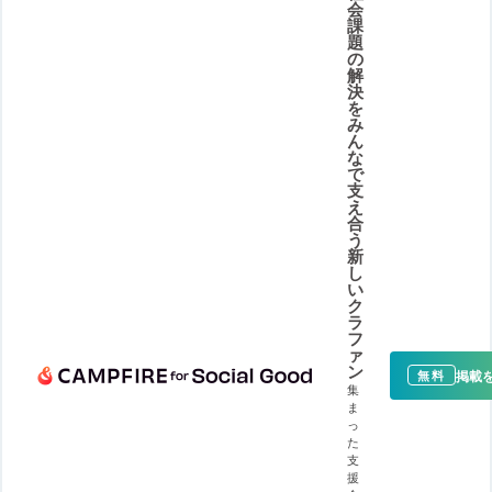
会
課
題
の
解
決
を
み
ん
な
で
支
え
合
う
新
し
い
ク
ラ
フ
ァ
ン
掲載
無料
集
ま
っ
た
支
援