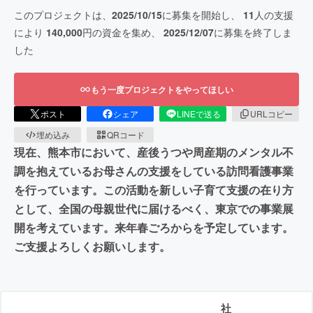
このプロジェクトは、
2025/10/15
に募集を開始し、
11
人の支援
により
140,000
円の資金を集め、
2025/12/07
に募集を終了しま
した
もう一度プロジェクトをやってほしい
ポスト
シェア
LINEで送る
URLコピー
埋め込み
QRコード
現在、熊本市において、産後うつや周産期のメンタル不
調を抱えているお母さんの支援をしている訪問看護事業
を行っています。この活動を新しい子育て支援の在り方
として、全国の母親世代に届けるべく、東京での事業展
開を考えています。来年春ごろからを予定しています。
ご支援よろしくお願いします。
社