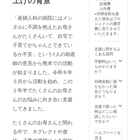
設備費
人件費
※目標金額を超
「産婦人科の病院にはメン
えた場合はプロ
ジェクトの運営
タルに不調を抱えたお母さ
費に充てさせて
いただきます。
んがたくさんいて、自宅で
子育てがちゃんとできてい
支援に関するよ
るか不安」という1人の助産
くある質問
手数料はいく
師の意見から熊本での活動
らかかります
が始まりました。令和６年
か？
５月から活動を始め、この
目標金額に届
かなかった場
１年半でたくさんのお母さ
合どうなりま
すか？
んのお悩みに向き合い支援
支援で困った
してきました。
時はどこに相
談したらいい
ですか？
たくさんのお母さんと関わ
る中で、ネグレクトや虐
ヘルプページを
見る