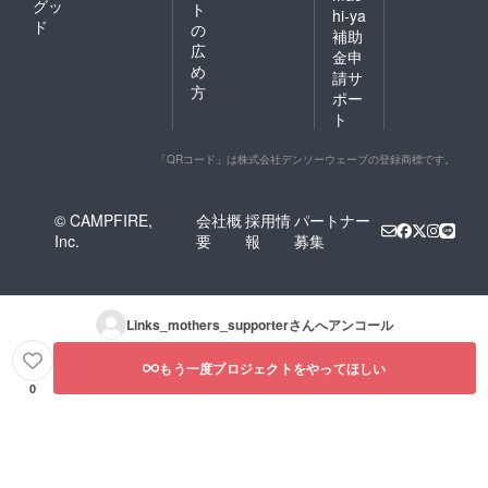
グッ
ト
hi-ya
ド
の
補助
広
金申
め
請サ
方
ポー
ト
「QRコード」は株式会社デンソーウェーブの登録商標です。
© CAMPFIRE,
会社概
採用情
パートナー
Inc.
要
報
募集
Links_mothers_supporter
さんへアンコール
もう一度プロジェクトをやってほしい
0