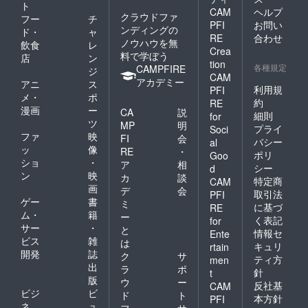
ト
CAM
ヘルプ
クラウドファ
フー
チ
PFI
お問い
ンディングの
ド・
ャ
RE
合わせ
ノウハウを無
飲食
レ
Crea
料で学ぼう
店
ン
tion
各種規定
CAMPFIRE
ジ
CAM
アカデミー
アニ
ス
利用規
PFI
メ・
ポ
約
RE
漫画
ー
CA
説
細則
for
ツ
MP
明
プライ
Soci
ファ
映
FI
会
バシー
al
ッ
像
RE
・
ポリ
Goo
ショ
・
ア
相
シー
d
ン
映
カ
談
特定商
CAM
画
デ
会
取引法
PFI
ゲー
書
ミ
に基づ
RE
ム・
籍
ー
く表記
for
サー
・
と
情報セ
Ente
ビス
雑
は
キュリ
rtain
開発
誌
ク
サ
ティ方
men
出
ラ
ポ
針
t
版
ウ
ー
反社基
CAM
ビジ
ビ
ド
ト
本方針
PFI
ネ
ュ