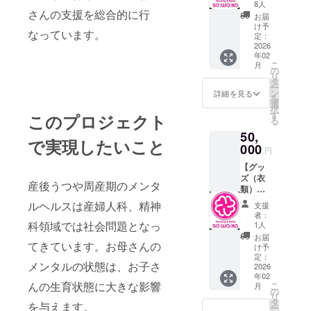
ンした
8人
さんの支援を総合的に行
缶バッ
お届
ジを提
け予
なっています。
供しま
定：
す。 ・
2026
年02
数量：1
こ
月
点 ・サ
の
リ
イズ：
タ
ー
約３cm
ン
詳細を見る
を
選
択
す
このプロジェクト
る
50,
で実現したいこと
000
円
【グッ
ズ（衣
産後うつや周産期のメンタ
類）】
SOWAK
ルヘルスは産婦人科、精神
支援
Aロゴを
者：
デザイ
科領域では社会問題となっ
1人
ンしたT
お届
てきています。お母さんの
シャツ
け予
を提供
定：
メンタルの状態は、お子さ
しま
2026
年02
す。 ・
んの生育状態に大きな影響
こ
月
サイズ
の
リ
展開：
タ
を与えます。
ー