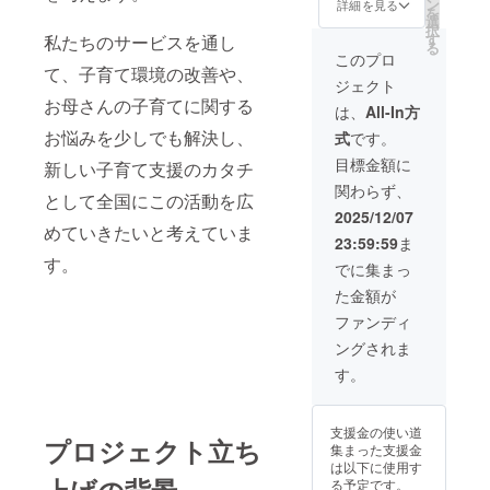
S, M, L
ン
詳細を見る
を
・カ
選
択
ラー展
す
私たちのサービスを通し
る
開：赤,
このプロ
青，グ
て、子育て環境の改善や、
ジェクト
リー
お母さんの子育てに関する
ン，紺
は、
All-In方
お悩みを少しでも解決し、
式
です。
目標金額に
新しい子育て支援のカタチ
関わらず、
として全国にこの活動を広
2025/12/07
めていきたいと考えていま
23:59:59
ま
す。
でに集まっ
た金額が
ファンディ
ングされま
す。
支援金の使い道
プロジェクト立ち
集まった支援金
は以下に使用す
上げの背景
る予定です。