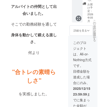
定の
ご提供
画面に
お届
アルバイトの仲間として出
ゴール
⑶ご支
表示す
け予
ド称号
援で1ヶ
定：
る名前
会いました。
を付
2026
月の利
年05
与 ⑵
用権を
こ
月
支援者
ご提供
の
そこでの勤務経験を通して
リ
の名前
&6ヶ月
タ
ー
をアプ
半額
ン
詳細を見る
を
リ起動
【備考
選
身体を動かして鍛える楽し
択
時に表
欄の記
す
る
示(大サ
さ、
入内
このプロ
イ
容】 ①
ジェクト
ズ)2026
アプリ
何より
年5月〜
の登録
は、All-or-
2036年
に使用
Nothing方式
5月 ⑵
する
ご支援
メール
です。
で1ヶ月
アドレ
"合トレの素晴ら
目標金額を
分の利
ス ②タ
用権を
イトル
達成した場
しさ"
ご提供
画面に
合にのみ、
⑶ご支
表示す
援で2ヶ
る名前
2025/12/15
月の利
を実感しました。
23:59:59
ま
用権を
ご提供
でに集まっ
&6ヶ月
た金額が
半額 ︎⑷