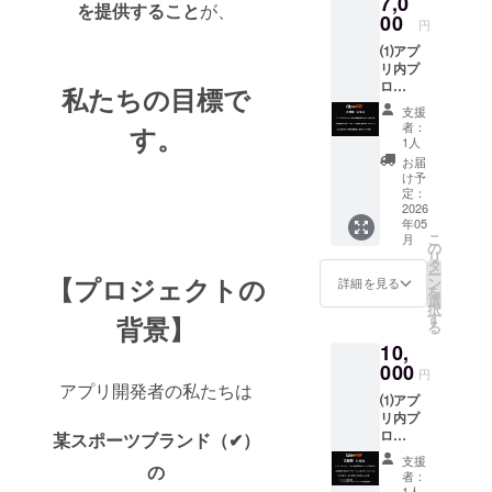
7,0
を提供すること
が、
2026年
00
円
5月〜
⑴アプ
2036年
リ内プ
5月 ⑵
ロ
ご支援
私たちの目標で
フィー
で1ヶ月
支援
ルに支
分の利
者：
す。
援者限
用権を
1人
定のシ
ご提
お届
ルバー
供 ⑶
け予
称号を
ご支援
定：
付与
2026
で1ヶ月
年05
⑵支援
利用権
こ
月
者の名
をご提
の
リ
前をア
供&3ヶ
タ
ー
プリ起
【プロジェクトの
月半額
ン
詳細を見る
を
動時画
【備考
選
択
面に表
欄の記
す
背景】
る
示(中サ
入内
10,
イ
容】 ①
ズ)2026
000
アプリ
円
年5月〜
の登録
アプリ開発者の私たちは
⑴アプ
2036年
に使用
リ内プ
5月 ⑵
する
ロ
ご支援
某スポーツブランド（✔︎）
メール
フィー
で1ヶ月
アドレ
支援
の
ルに支
分の利
ス ②タ
者：
援者限
用権を
イトル
1人