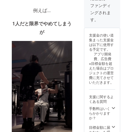
イベン
ファンディ
ト優先
例えば...
ングされま
枠招待
(インフ
す。
ルエン
1人だと限界でやめてしまう
サー合
が
トレや
支援金の使い道
ファン
集まった支援金
ミー
は以下に使用す
ティン
る予定です。
グな
アプリ開発
ど）
費、広告費
2026年
※目標金額を超
10月よ
えた場合はプロ
り開催
ジェクトの運営
【備考
費に充てさせて
欄の記
いただきます。
入内
容】 ①
アプリ
支援に関するよ
登録に
くある質問
使用す
るメー
手数料はいく
ルアド
らかかります
レス ②
か？
タイト
ル画面
目標金額に届
に表示
かなかった場