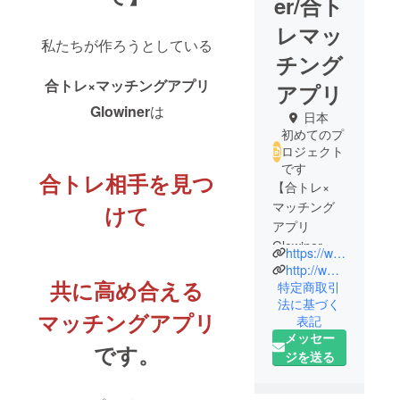
er/合ト
レマッ
私たちが作ろうとしている
チング
合トレ×マッチングアプリ
アプリ
Glowiner
は
日本
初めてのプ
ロジェクト
です
合トレ相手を見つ
【合トレ×
マッチング
けて
アプリ
Glowiner】
https://www.instagram.com/glowiner_training?igsh=MXgyYXlyampydTlm&utm_source=qr
スポーツブ
http://www.tiktok.com/@glowiner.jp
共に高め合える
ランド勤務
特定商取引
法に基づく
でトレーニ
マッチングアプリ
表記
ングの楽し
メッセー
さを知った2
です。
ジを送る
人が作る合
トレマッチ