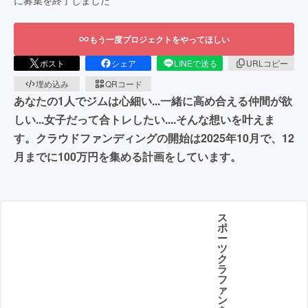
もう一度プロジェクトをやってほしい
ポスト
シェア
LINEで送る
URLコピー
埋め込み
QRコード
あなたの1人でジムは心細い...一緒に高め合える仲間が欲
しい...女子だって合トレしたい....そんな想いを叶えま
す。クラウドファンディングの開始は2025年10月で、12
月までに100万円を集める計画をしています。
ス
ポ
ー
ツ
ク
ラ
フ
ァ
ン