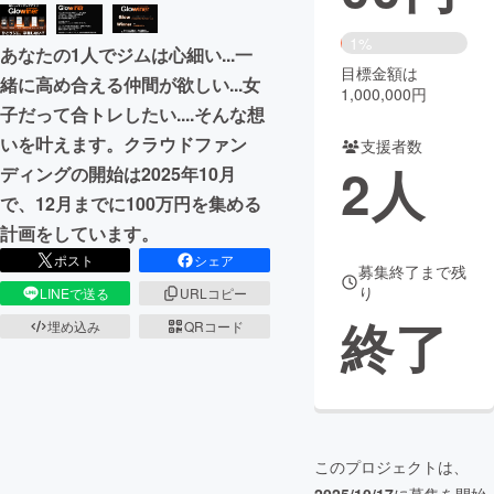
まちづくり・地域活性化
1%
あなたの1人でジムは心細い...一
目標金額は
緒に高め合える仲間が欲しい...女
1,000,000円
CAMPFIRE for Social Good
CAMPFIRE Creation
子だって合トレしたい....そんな想
CAMPFIREふるさと納税
machi-ya
コミュニティ
いを叶えます。クラウドファン
支援者数
2
人
ディングの開始は2025年10月
で、12月までに100万円を集める
計画をしています。
ポスト
シェア
募集終了まで残
り
LINEで送る
URLコピー
終了
埋め込み
QRコード
このプロジェクトは、