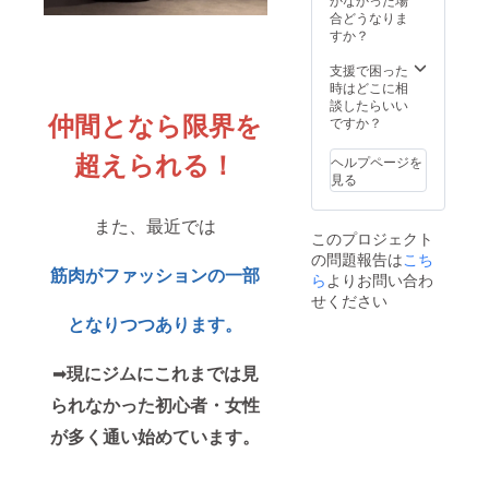
する名
合どうなりま
前
すか？
支援で困った
時はどこに相
談したらいい
仲間となら限界を
ですか？
超えられる！
ヘルプページを
見る
また、最近では
このプロジェクト
の問題報告は
こち
筋肉がファッションの一部
ら
よりお問い合わ
せください
となりつつあります。
➡︎
現にジムにこれまでは見
られなかった初心者・女性
が多く通い始めています。