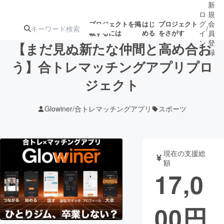
新
ロ
規
グ
会
プロジェクトを掲
はじ
プロジェクト
/
載するには
める
をさがす
イ
員
ン
登
【まだ見ぬ新たな仲間と高め合お
録
う】合トレマッチングアプリプロ
ジェクト
人気のプロ
注目のリ
注目の新着プロ
募集終了が近いプ
もうすぐ公開
ジェクト
ターン
ジェクト
ロジェクト
されます
Glowiner/合トレマッチングアプリ
スポーツ
アート・写真
音楽
現在の支援総
テクノロジー・ガジェット
ゲーム・サ
額
17,0
映像・映画
書籍・雑誌
00
円
ビジネス・起業
チャレンジ