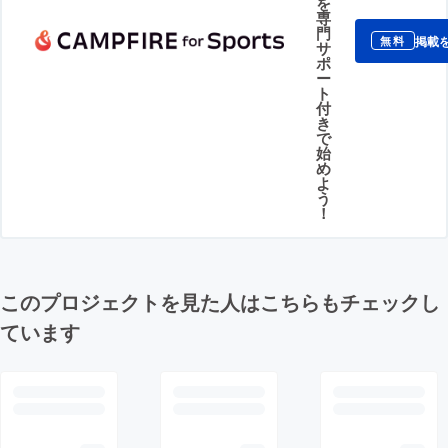
を
専
門
掲載
無料
サ
ポ
ー
ト
付
き
で
始
め
よ
う
！
このプロジェクトを見た人はこちらもチェックし
ています