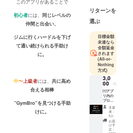
ングアプ
このアプリがあることで
リ。
リターンを
初心者
には、
同じレベルの
選ぶ
ジムに1人
仲間と出会い、
じゃ心細い...
共に高め合
目標金額
ジムに行くハードルを下げ
える仲間が
未達なら
て通い続けられる手助け
欲しい...女子
全額返金
されます
だって合ト
に。
(All-or-
レしたい....
Nothing
そんな想い
方式)
を叶えるア
3,0
プリです。
中
〜
上級者
には、
共に高め
00
円
合える相棒
⑴アプ
マッチング
リ内の
機能に加え
プロ
”GymBro”を見つける手助
フィー
てBIG3トー
支援
ルに支
けに。
者：
ナメント機
援者限
0人
能なども搭
定のブ
お届
ロンズ
載予定。
け予
称号を
定：