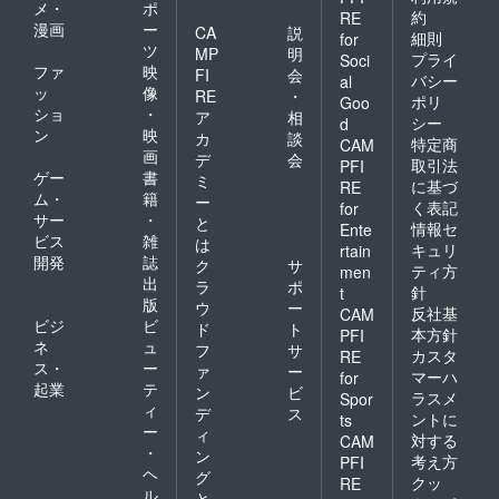
メ・
ポ
約
RE
漫画
ー
CA
説
細則
for
ツ
MP
明
プライ
Soci
ファ
映
FI
会
バシー
al
ッ
像
RE
・
ポリ
Goo
ショ
・
ア
相
シー
d
ン
映
カ
談
特定商
CAM
画
デ
会
取引法
PFI
ゲー
書
ミ
に基づ
RE
ム・
籍
ー
く表記
for
サー
・
と
情報セ
Ente
ビス
雑
は
キュリ
rtain
開発
誌
ク
サ
ティ方
men
出
ラ
ポ
針
t
版
ウ
ー
反社基
CAM
ビジ
ビ
ド
ト
本方針
PFI
ネ
ュ
フ
サ
カスタ
RE
ス・
ー
ァ
ー
マーハ
for
起業
テ
ン
ビ
ラスメ
Spor
ィ
デ
ス
ントに
ts
ー
ィ
対する
CAM
・
ン
考え方
PFI
ヘ
グ
クッ
RE
ル
と