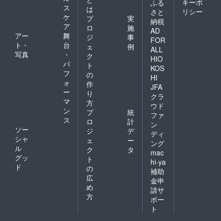
キーポ
ふる
ス
は
リシー
さと
ケ
プ
実
納税
ア
ロ
施
AD
アー
舞
ジ
事
FOR
ト・
台
ェ
例
ALL
写真
・
ク
HIO
パ
ト
KOS
フ
の
HI
ォ
作
JFA
ー
り
クラ
マ
方
ウド
ン
プ
統
ファ
ス
ロ
計
ン
ソー
ジ
デ
ディ
シャ
ェ
ー
ング
ル
ク
タ
mac
グッ
ト
hi-ya
ド
の
補助
広
金申
め
請サ
方
ポー
ト