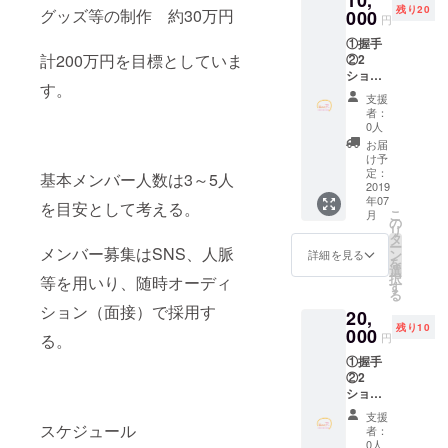
残り20
グッズ等の制作 約30万円
000
円
①握手
計200万円を目標としていま
②2
ショッ
す。
ト写真
支援
（メン
者：
バー1人
0人
限定）
お届
③オリ
け予
ジナル
定：
基本メンバー人数は3～5人
グッズ1
2019
年07
点 ④サ
を目安として考える。
こ
月
イン
の
リ
（グ
タ
ー
ループ
メンバー募集はSNS、人脈
ン
詳細を見る
を
全員）
選
択
等を用いり、随時オーディ
す
る
ション（面接）で採用す
20,
残り10
000
円
る。
①握手
②2
ショッ
ト写真
支援
（メン
スケジュール
者：
バー1人
0人