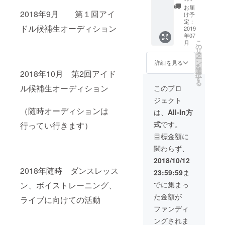
限定）
お届
③オリ
2018年9月 第１回アイ
け予
ジナル
定：
ドル候補生オーディション
グッズ1
2019
年07
点 ④サ
こ
月
イン
の
リ
（グ
タ
ー
ループ
ン
詳細を見る
を
全員）
選
2018年10月 第2回アイド
択
⑤ライ
す
る
ブチ
ル候補生オーディション
このプロ
ケット
ジェクト
（1枚）
（随時オーディションは
は、
All-In方
式
です。
行ってい行きます）
目標金額に
関わらず、
2018/10/12
2018年随時 ダンスレッス
23:59:59
ま
でに集まっ
ン、ボイストレーニング、
た金額が
ライブに向けての活動
ファンディ
ングされま