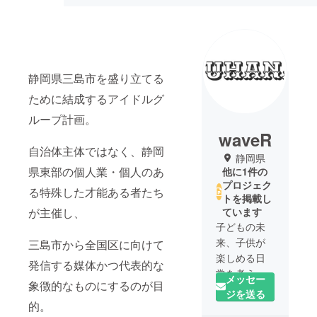
静岡県三島市を盛り立てる
ために結成するアイドルグ
ループ計画。
waveR
自治体主体ではなく、静岡
静岡県
県東部の個人業・個人のあ
他に1件の
プロジェク
る特殊した才能ある者たち
トを掲載し
が主催し、
ています
子どもの未
来、子供が
三島市から全国区に向けて
楽しめる日
発信する媒体かつ代表的な
常を考え、
メッセー
象徴的なものにするのが目
子供服を中
ジを送る
心に各デザ
的。