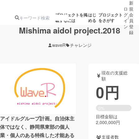
新
ロ
規
グ
会
プロジェクトを掲
はじ
プロジェクト
/
載するには
める
をさがす
イ
員
ン
登
Mishima aidol project.2018
録
waveR
チャレンジ
人気のプロ
注目のリ
注目の新着プロ
募集終了が近いプ
もうすぐ公開
ジェクト
ターン
ジェクト
ロジェクト
されます
現在の支援総
額
アート・写真
音楽
0
円
テクノロジー・ガジェット
ゲーム・サ
0%
目標金額は
映像・映画
書籍・雑誌
アイドルグループ計画。自治体主
2,000,000円
体ではなく、静岡県東部の個人
ビジネス・起業
チャレンジ
業・個人のある特殊した才能ある
支援者数