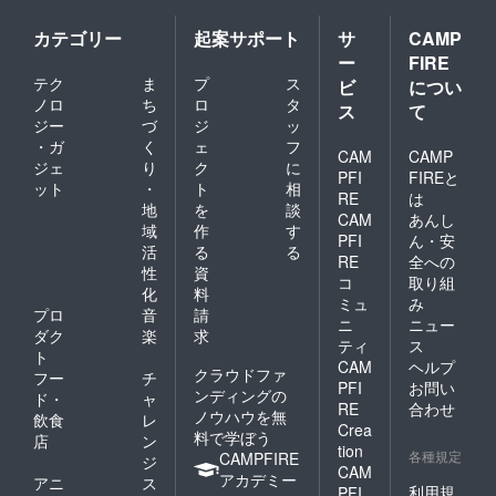
カテゴリー
起案サポート
サ
CAMP
ー
FIRE
テク
ま
プ
ス
ビ
につい
ノロ
ち
ロ
タ
ス
て
ジー
づ
ジ
ッ
・ガ
く
ェ
フ
CAM
CAMP
ジェ
り
ク
に
PFI
FIREと
ット
・
ト
相
RE
は
地
を
談
CAM
あんし
域
作
す
PFI
ん・安
活
る
る
RE
全への
性
資
コ
取り組
化
料
ミュ
み
プロ
音
請
ニ
ニュー
ダク
楽
求
ティ
ス
ト
CAM
ヘルプ
クラウドファ
フー
チ
PFI
お問い
ンディングの
ド・
ャ
RE
合わせ
ノウハウを無
飲食
レ
Crea
料で学ぼう
店
ン
tion
各種規定
CAMPFIRE
ジ
CAM
アカデミー
アニ
ス
利用規
PFI