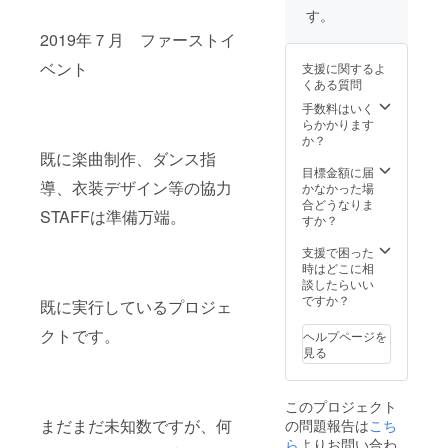
す。
2019年７月 ファーストイ
ベント
支援に関するよ
くある質問
手数料はいく
らかかります
か？
既に楽曲制作、ダンス指
目標金額に届
導、衣装デザイン等の協力
かなかった場
合どうなりま
STAFFは準備万端。
すか？
支援で困った
時はどこに相
談したらいい
ですか？
既に実行しているプロジェ
クトです。
ヘルプページを
見る
このプロジェクト
まだまだ未知数ですが、何
の問題報告は
こち
ら
よりお問い合わ