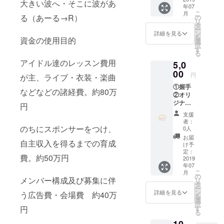
大きい波へ・そこに波があ
年07
こ
月
る（あーる→R）
の
リ
タ
ー
ン
詳細を見る
を
資金の使用目的
選
択
す
る
アイドル達のレッスン費用
5,0
00
円
が主、ライブ・衣装・楽曲
①握手
などなどの諸経費。約80万
②オリ
ジナル
円
グッズ1
支援
点 ③サ
者：
イン
のちにスポンサーをつけ、
0人
（グ
お届
自主収入を得るまでの育成
ループ
け予
全員）
定：
費。約50万円
2019
年07
こ
月
の
メンバー構成及び募集に伴
リ
タ
ー
ン
詳細を見る
う広告費・会場費 約40万
を
選
択
す
円
る
10,