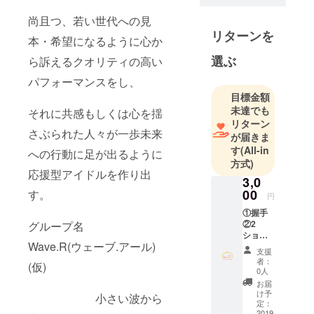
インで日常
へ付加価値
尚且つ、若い世代への見
リターンを
をもたらす
本・希望になるように心か
発信基地に
選ぶ
ら訴えるクオリティの高い
なり得る店
舗兼デザイ
パフォーマンスをし、
ン事務所Ｐ
目標金額
未達でも
ＲＯＪＥＣ
それに共感もしくは心を揺
リターン
Ｔ
さぶられた人々が一歩未来
が届きま
す
(All-in
への行動に足が出るように
方式)
応援型アイドルを作り出
3,0
00
す。
円
①握手
②2
グループ名
ショッ
Wave.R(ウェーブ.アール)
ト写真
支援
（メン
者：
(仮)
バー1人
0人
限定）
お届
け予
小さい波から
定：
2019