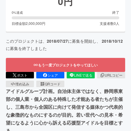
0
円
終了
0
%達成
目標金額
2,000,000
円
支援者数
0
人
このプロジェクトは、
2018/07/27
に募集を開始し、
2018/10/12
に募集を終了しました
もう一度プロジェクトをやってほしい
ポスト
シェア
LINEで送る
URLコピー
埋め込み
QRコード
アイドルグループ計画。自治体主体ではなく、静岡県東
部の個人業・個人のある特殊した才能ある者たちが主催
し、三島市から全国区に向けて発信する媒体かつ代表的
な象徴的なものにするのが目的。若い世代への見本・希
望になるように心から訴える応援型アイドルを目標とす
る。