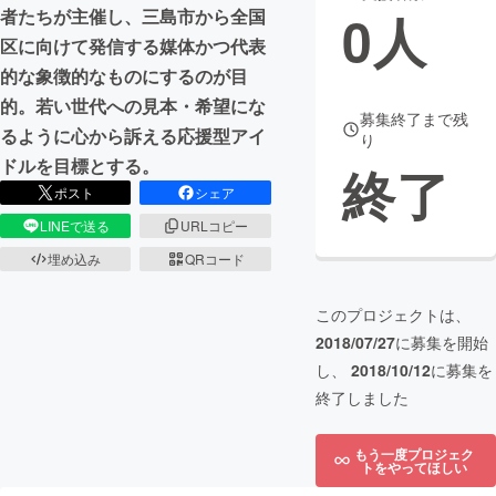
0
人
者たちが主催し、三島市から全国
まちづくり・地域活性化
区に向けて発信する媒体かつ代表
的な象徴的なものにするのが目
的。若い世代への見本・希望にな
CAMPFIRE for Social Good
CAMPFIRE Creation
募集終了まで残
るように心から訴える応援型アイ
り
CAMPFIREふるさと納税
machi-ya
コミュニティ
ドルを目標とする。
終了
ポスト
シェア
LINEで送る
URLコピー
埋め込み
QRコード
このプロジェクトは、
2018/07/27
に募集を開始
し、
2018/10/12
に募集を
終了しました
もう一度プロジェク
トをやってほしい