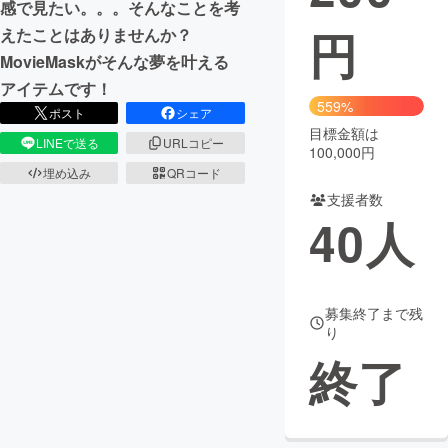
感で見たい。。。そんなことを考
円
えたことはありませんか？
まちづくり・地域活性化
MovieMaskがそんな夢を叶える
アイテムです！
CAMPFIRE for Social Good
CAMPFIRE Creation
559%
ポスト
シェア
CAMPFIREふるさと納税
machi-ya
コミュニティ
目標金額は
LINEで送る
URLコピー
100,000円
埋め込み
QRコード
支援者数
40
人
募集終了まで残
り
終了