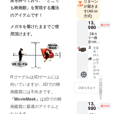
度を誇っており、「どこで
リターン
品をお届け
が届きま
も映画館」を実現する魔法
すること
す
(All-in
で、日本の
のアイテムです！
方式)
皆様にさら
13,
に「自由」
残り76
メガネを着けたままでご使
980
円
な生活を
用頂けます。
【各カ
送って頂き
ラー限
定100個
たいという
特別価
意味が込め
支援
格】
者：
られており
MovieM
24人
ask
ます。日々
お届
Premiu
け予
海外を飛び
mブ
定：
回り喜んで
ラック
2018
年09
× 1個 ・
頂ける商品
Rゴーグルは3Dゲームには
こ
月
一般販
の
リ
を発掘して
売予定
タ
向いていますが、2Dでの映
ー
価格
おります。
ン
詳細を見る
を
17,258
画鑑賞には不向きです。
選
皆様のご支
択
円（税
す
る
援何卒よろ
「MovieMask」
は2Dでの映
込）の
13,
19％OF
しくお願い
画鑑賞に最適のアイテムと
残り95
F ・送
980
円
致します。
料込み
なります。