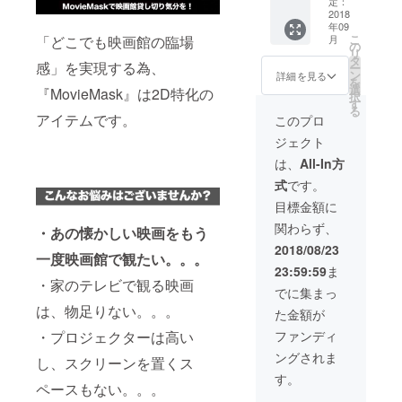
mブ
定：
ルー × 1
2018
年09
個 ・一
こ
「どこでも映画館の臨場
月
般販売
の
リ
予定価
タ
感」を実現する為、
ー
格
ン
詳細を見る
を
17,258
選
『MovieMask』は2D特化の
択
円（税
す
る
込）の
アイテムです。
このプロ
19％OF
ジェクト
F ・送
料込み
は、
All-In方
・9月下
式
です。
旬のお
届け予
目標金額に
定で
関わらず、
す。
・あの懐かしい映画をもう
2018/08/23
一度映画館で観たい。。。
23:59:59
ま
・家のテレビで観る映画
でに集まっ
は、物足りない。。。
た金額が
・プロジェクターは高い
ファンディ
ングされま
し、スクリーンを置くス
す。
ペースもない。。。