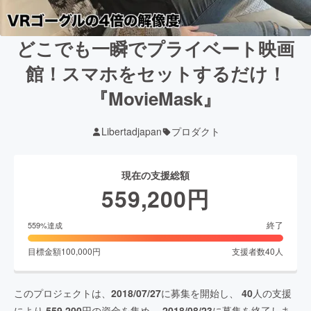
どこでも一瞬でプライベート映画
館！スマホをセットするだけ！
『MovieMask』
Libertadjapan
プロダクト
現在の支援総額
559,200
円
終了
559
%達成
目標金額
100,000
円
支援者数
40
人
このプロジェクトは、
2018/07/27
に募集を開始し、
40
人の支援
により
559,200
円の資金を集め、
2018/08/23
に募集を終了しま