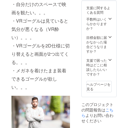
・自分だけのスペースで映
支援に関するよ
画を観たい。。。
くある質問
手数料はいく
・VRゴーグルは見ていると
らかかります
気分が悪くなる（VR酔
か？
い）。。。
目標金額に届
かなかった場
・VRゴーグルを2D仕様に切
合どうなりま
すか？
り替えると画面が2つ出てく
支援で困った
る。。。
時はどこに相
談したらいい
・メガネを着けたまま装着
ですか？
できるゴーグルが欲し
ヘルプページを
い。。。
見る
このプロジェクト
の問題報告は
こち
ら
よりお問い合わ
せください