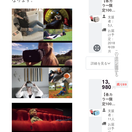
【各カ
・9月下
ラー限
旬のお
定100個
届け予
特別価
定で
支援
格】
す。
者：
MovieM
5人
ask
お届
Premiu
け予
m グ
定：
レー × 1
2018
年09
個 ・一
こ
月
般販売
の
リ
予定価
タ
ー
格
ン
詳細を見る
を
17,258
選
択
円（税
す
る
込）の
13,
19％OF
残り89
F ・送
980
円
料込み
【各カ
・9月下
ラー限
旬のお
定100個
届け予
特別価
定で
支援
格】
す。
者：
MovieM
11人
ask
お届
Premiu
け予