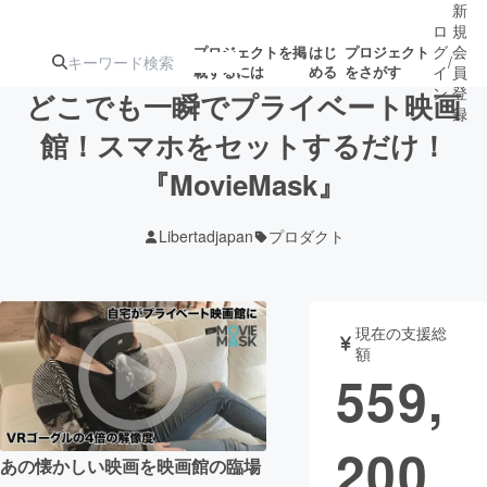
新
ロ
規
グ
会
プロジェクトを掲
はじ
プロジェクト
/
載するには
める
をさがす
イ
員
ン
登
どこでも一瞬でプライベート映画
録
館！スマホをセットするだけ！
『MovieMask』
人気のプロ
注目のリ
注目の新着プロ
募集終了が近いプ
もうすぐ公開
ジェクト
ターン
ジェクト
ロジェクト
されます
Libertadjapan
プロダクト
アート・写真
音楽
現在の支援総
テクノロジー・ガジェット
ゲーム・サ
額
559,
映像・映画
書籍・雑誌
200
あの懐かしい映画を映画館の臨場
ビジネス・起業
チャレンジ