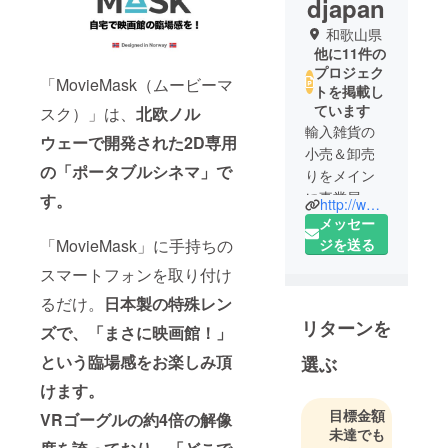
djapan
和歌山県
他に11件の
プロジェク
「MovieMask（ムービーマ
トを掲載し
ています
スク）」は、
北欧ノル
輸入雑貨の
ウェーで開発された2D専用
小売＆卸売
の「ポータブルシネマ」で
りをメイン
に事業展開
す。
http://www.libertad-japan.jp/
しておりま
メッセー
す。
「MovieMask」に手持ちの
ジを送る
弊社の名前
スマートフォンを取り付け
の「リベル
るだけ。
日本製の特殊レン
タ」はスペ
リターンを
イン語で
ズで、「まさに映画館！」
「自由
という臨場感をお楽しみ頂
選ぶ
（Libertad）
けます。
」を意味し
目標金額
ます。海外
VRゴーグルの約4倍の解像
未達でも
の便利な商