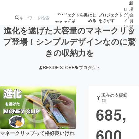
新
ロ
規
グ
会
プロジェクトを掲
はじ
プロジェクト
/
載するには
める
をさがす
イ
員
ン
登
進化を遂げた大容量のマネークリッ
録
プ登場！シンプルデザインなのに驚
きの収納力を
人気のプロ
注目のリ
注目の新着プロ
募集終了が近いプ
もうすぐ公開
ジェクト
ターン
ジェクト
ロジェクト
されます
RESIDE STORE
プロダクト
アート・写真
音楽
現在の支援総
テクノロジー・ガジェット
ゲーム・サ
額
685,
映像・映画
書籍・雑誌
600
マネークリップって格好良いけれ
ビジネス・起業
チャレンジ