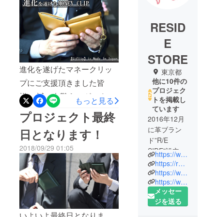
RESID
E
STORE
進化を遂げたマネークリッ
東京都
他に10件の
プにご支援頂きました皆
プロジェク
様、 誠に有難うございま
トを掲載し
もっと見る
ています
す。 9/30を持ちまして当プ
プロジェクト最終
2016年12月
ロジェクトの受注期間が終
に革ブラン
日となります！
了致しました。 早速生産に
ド”R/E
2018/09/29 01:05
仕掛かりたいと思います。
SIDE”設立。
https://www.residestore.com/
クラウド
生産状況が見えてきました
https://reside.theshop.jp/
ファンディ
https://www.facebook.com/residestore/
ら、こちらの活動報告にて
https://www.instagram.com/reside_store/
ングを行い
随時ご報告させて頂きます
メッセー
ながら新商
ジを送る
品を開発
ので、 引き続き宜しくお願
中。
いよいよ最終日となりま