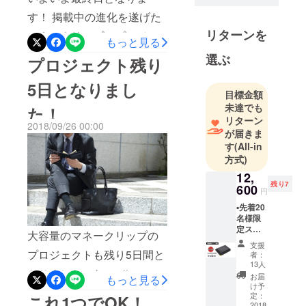
い致します また別件ではご
す！ 掲載中の進化を遂げた
ざいますが、別サイトにて
①飽きのこ
リターンを
マネークリップのプロジェ
進行中のプロジェクト「大
もっと見る
ないシンプ
クトも残すところあと1日と
ルデザイン
選ぶ
人の薄型ボディーバッグ」
プロジェクト残り
で
なりました！！
も大変ご好評頂いておりま
5日となりまし
②毎日使う
https://camp-
目標金額
す。 お得なこの機会に是
ものだから
未達でも
た！
fire.jp/projects/view/89674
非、皆様ご支援頂けました
こそ機能的
リターン
2018/09/26 00:00
これまでにご支援頂きまし
に
が届きま
ら幸いです↓
す
(All-in
③余計な中
た皆様、誠に有難うござい
https://www.makuake.com/pr
方式)
間マージン
ます！ まだお得なリターン
oject/reside07/ 宜しくお願
12,
を排除し適
残り7
600
も残っておりますので、是
正価格にて
円
い申し上げます R/E SIDE
提供
非ともこの機会に ご支援頂
▪️先着20
名様限
の３つをポ
きましたら幸いです。
定スー
大容量のマネークリップの
リシーに物
パー早
SALEをしないR/E SIDEの
支援
割 ▪️通常
作りを行な
プロジェクトも残り5日間と
者：
販売価
商品をOFF価格でご購入で
13人
い、現在イ
なりました。 https://camp-
格
お届
もっと見る
ンターネッ
きるのは、 クラウドファン
¥16,800
け予
fire.jp/projects/view/89674
の
定：
トを中心に
これ1つでOK！
ディング のみとなっており
25％OF
2018