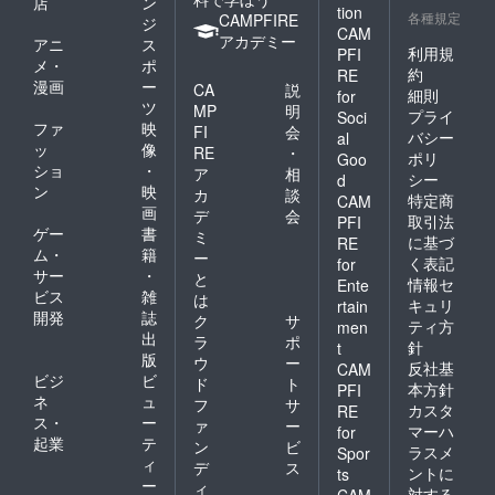
店
ン
tion
各種規定
CAMPFIRE
ジ
CAM
アカデミー
アニ
ス
利用規
PFI
メ・
ポ
約
RE
漫画
ー
CA
説
細則
for
ツ
MP
明
プライ
Soci
ファ
映
FI
会
バシー
al
ッ
像
RE
・
ポリ
Goo
ショ
・
ア
相
シー
d
ン
映
カ
談
特定商
CAM
画
デ
会
取引法
PFI
ゲー
書
ミ
に基づ
RE
ム・
籍
ー
く表記
for
サー
・
と
情報セ
Ente
ビス
雑
は
キュリ
rtain
開発
誌
ク
サ
ティ方
men
出
ラ
ポ
針
t
版
ウ
ー
反社基
CAM
ビジ
ビ
ド
ト
本方針
PFI
ネ
ュ
フ
サ
カスタ
RE
ス・
ー
ァ
ー
マーハ
for
起業
テ
ン
ビ
ラスメ
Spor
ィ
デ
ス
ントに
ts
ー
ィ
対する
CAM