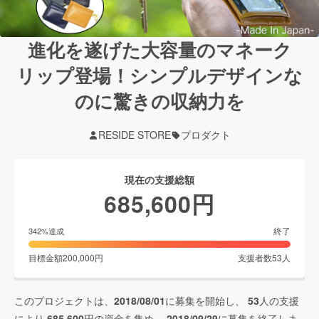
進化を遂げた大容量のマネーク
リップ登場！シンプルデザインな
のに驚きの収納力を
RESIDE STORE
プロダクト
現在の支援総額
685,600
円
終了
342
%達成
目標金額
200,000
円
支援者数
53
人
このプロジェクトは、
2018/08/01
に募集を開始し、
53
人の支援
により
685,600
円の資金を集め、
2018/09/29
に募集を終了しま