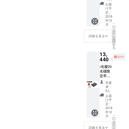
の
お届
20％OF
け予
F価格
定：
▪️【G-
2018
年12
Clip】
こ
月
キャメ
の
リ
ル本体1
タ
ー
個＝
ン
詳細を見る
を
¥13,440
選
択
（税
す
る
込・送
13,
料込）
残り11
▪️2018年
440
円
12月中
▪️先着20
のお届
名様限
け予定
定早割 ▪️
通常販
支援
売価格
者：
¥16,800
9人
の
お届
20％OF
け予
F価格
定：
▪️【G-
2018
年12
Clip】
こ
月
グリー
の
リ
ン本体1
タ
ー
個＝
ン
詳細を見る