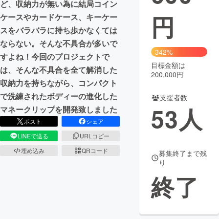
ど、収納力が無い為に結局コイン
円
ケースやカードケース、キーケー
まちづくり・地域活性化
スをバラバラに持ち歩かなくては
ならない。そんな不具合が多いで
CAMPFIRE for Social Good
CAMPFIRE Creation
342%
すよね！今回のプロジェクトで
CAMPFIREふるさと納税
machi-ya
コミュニティ
目標金額は
は、そんな不具合を全て解消した
200,000円
収納力を持ちながら、コンパクト
で洗練されたボディーの進化した
支援者数
53
人
マネークリップを開発致しました
ポスト
シェア
LINEで送る
URLコピー
埋め込み
QRコード
募集終了まで残
り
終了