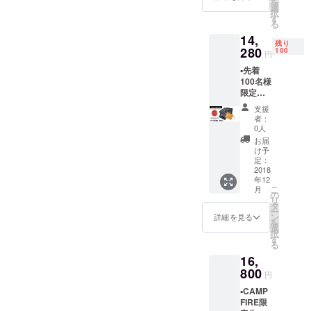
を
¥13,440
選
択
（税
す
る
込・送
14,
料込）
残り
▪️2018年
280
100
円
12月中
▪️先着
のお届
100名様
け予定
限定早
割 ▪️通常
支援
販売価
者：
格
0人
¥16,800
お届
の
け予
15％OF
定：
F価格 ▪️
2018
年12
クリス
こ
月
マス梱
の
リ
包付き
タ
ー
（クリ
ン
詳細を見る
を
スマス
選
択
梱包ご
す
る
希望の
16,
方は、
備考欄
800
円
に”クリ
▪️CAMP
スマス
FIRE限
梱包”と