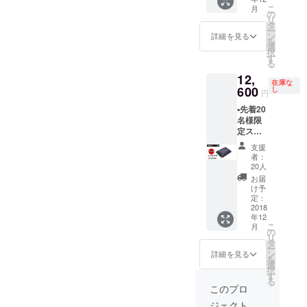
F価格
12月中
こ
月
▪️【G-
のお届
の
リ
Clip】
け予定 ▪️
タ
ー
各色1個
カラー
ン
詳細を見る
を
の計4個
を選択
選
択
＝
して下
す
る
¥47,040
さい
12,
（税
（ブ
在庫な
込・送
600
ラッ
し
円
料込）
ク・ネ
▪️先着20
▪️2018年
イ
名様限
12月中
ビー・
定スー
のお届
キャメ
パー早
け予定 ▪️
ル・グ
支援
割 ▪️通常
お店の
リー
者：
販売価
オー
ン）
20人
格
ナー様
お届
¥16,800
やバイ
け予
の
ヤー様
定：
25％OF
2018
へオス
年12
F価格
スメ
こ
月
▪️【G-
の
リ
Clip】
タ
ー
ネイ
ン
詳細を見る
を
ビー本
選
択
体1個＝
す
る
¥12,600
このプロ
（税
ジェクト
込・送