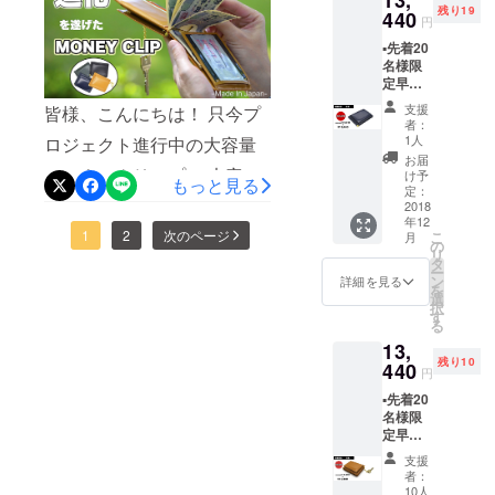
残り19
▪️2018年
440
円
必要がありません。 クリス
12月中
▪️先着20
のお届
マスプレゼントとしても大
名様限
け予定
定早割 ▪️
変オススメです。 皆様、ご
通常販
支援
皆様、こんにちは！ 只今プ
売価格
支援のほど 宜しくお願い致
者：
¥16,800
1人
ロジェクト進行中の大容量
します R/E SIDE
の
お届
20％OF
のマネークリップ。 大容量
け予
もっと見る
F価格
定：
の収納力でとっても使いや
▪️【G-
2018
年12
Clip】
すいです↓ https://camp-
1
2
次のページ
こ
月
ネイ
の
リ
ビー本
タ
fire.jp/projects/view/89674
ー
体1個＝
ン
詳細を見る
を
¥13,440
カード＝14枚 鍵１〜3個 小
選
択
（税
す
る
銭＝たくさん お札＝たくさ
込・送
13,
料込）
ん と、とにかくたくさん
残り10
▪️2018年
440
円
12月中
入ってコンパクトにまとま
▪️先着20
のお届
名様限
け予定
ります。 皆様、是非ご支援
定早割 ▪️
のほど、 宜しくお願い致し
通常販
支援
売価格
者：
ます R/E SIDE
¥16,800
10人