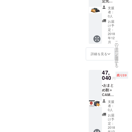
定先行
ご記入
販売 ▪️
下さ
支援
クリス
い）
者：
マス梱
▪️【G-
0人
包オプ
Clip】
お届
ション
本体1個
け予
付き
＝
定：
（クリ
2018
¥14,280
年12
スマス
（税
こ
月
梱包ご
込・送
の
リ
希望の
料込）
タ
ー
方は、
▪️2018年
ン
詳細を見る
を
備考欄
12月中
選
択
に”クリ
のお届
す
る
スマス
け予定 ▪️
47,
梱包”と
カラー
残り20
ご記入
040
を選択
円
下さ
して下
▪️おまと
い）
さい
め割＋
▪️【G-
（ブ
CAMPF
Clip】
ラッ
IRE限定
本体1個
ク・ネ
支援
早割 ▪️通
＝
イ
者：
常販売
¥16,800
ビー・
0人
価格
（税
キャメ
お届
¥67,200
込・送
ル・グ
け予
の
料込）
定：
リー
30％OF
2018
▪️2018年
ン）
年12