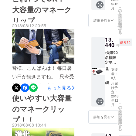
ご支援いただいております
販売を行っ
年12
F価格
ます！ 宜しくお願い致しま
大容量のマネーク
こ
月
ておりま
▪️【G-
皆様、誠に有難うございま
の
リ
Clip】
タ
す R/E SIDE
ー
リップ
す。 まだまだ大変お得なリ
ブラッ
ン
詳細を見る
を
ク本体1
選
2018/08/12 20:55
ターンも残っておりますの
択
個＝
す
る
¥12,600
で、この機会に是非ご支援
13,
（税
残り20
込・送
440
頂ければ幸いです。 宜しく
円
料込）
▪️先着20
お願い致します R/E SIDE
▪️2018年
名様限
12月中
定早割 ▪️
のお届
通常販
皆様、こんばんは！ 毎日暑
け予定
支援
売価格
者：
い日が続きますね。 只今受
¥16,800
0人
の
お届
付中のプロジェクトのマ
20％OF
もっと見る
け予
F価格
定：
ネークリップは、 大容量で
使いやすい大容量
▪️【G-
2018
年12
Clip】
とても便利なアイテムで
こ
月
ブラッ
のマネークリッ
の
リ
す。 https://camp-
ク本体1
タ
ー
個＝
ン
詳細を見る
プ！！
fire.jp/projects/view/89674
を
¥13,440
選
択
2018/08/08 10:44
（税
す
これ1つ持てば他にキーケー
る
込・送
13,
料込）
スやカードケースなど持つ