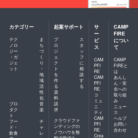
カテゴリー
起案サポート
サ
CAMP
ー
FIRE
テク
ま
プ
ス
ビ
につい
ノロ
ち
ロ
タ
ス
て
ジー
づ
ジ
ッ
・ガ
く
ェ
フ
CAM
CAMP
ジェ
り
ク
に
PFI
FIREと
ット
・
ト
相
RE
は
地
を
談
CAM
あんし
域
作
す
PFI
ん・安
活
る
る
RE
全への
性
資
コ
取り組
化
料
ミュ
み
プロ
音
請
ニ
ニュー
ダク
楽
求
ティ
ス
ト
CAM
ヘルプ
クラウドファ
フー
チ
PFI
お問い
ンディングの
ド・
ャ
RE
合わせ
ノウハウを無
飲食
レ
Crea
料で学ぼう