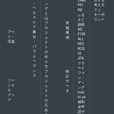
・
ン
考え方
PFI
ヘ
グ
クッ
RE
ル
と
キーポ
ふる
ス
は
リシー
さと
ケ
プ
実
納税
ア
ロ
施
AD
アー
舞
ジ
事
FOR
ト・
台
ェ
例
ALL
写真
・
ク
HIO
パ
ト
KOS
フ
の
HI
ォ
作
JFA
ー
り
クラ
マ
方
ウド
ン
プ
統
ファ
ス
ロ
計
ン
ソー
ジ
デ
ディ
シャ
ェ
ー
ング
ル
ク
タ
mac
グッ
ト
hi-ya
ド
の
補助
広
金申
め
請サ