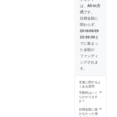
料込）
は、
All-In方
▪️2018年
式
です。
12月中
のお届
目標金額に
け予定
関わらず、
2018/09/29
23:59:59
ま
でに集まっ
た金額が
ファンディ
ングされま
す。
支援に関するよ
くある質問
手数料はいく
らかかります
か？
目標金額に届
かなかった場