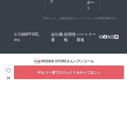
方
ポー
ト
「QRコード」は株式会社デンソーウェーブの登録商標です。
© CAMPFIRE,
会社概
採用情
パートナー
Inc.
要
報
募集
RESIDE STORE
さんへアンコール
もう一度プロジェクトをやってほしい
24