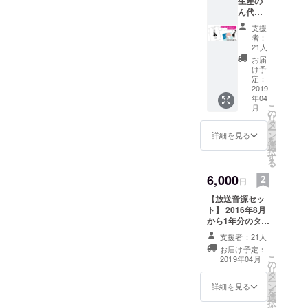
生産の
ーーーーーーーーーー
す。当日追加不可で
しくお願い致します。
ん代表T
シャツ
ーーーーーーーーーー
す。https://www.loft-
本当にありがとうござ
支援
セッ
者：
ーーーーーーーーーー
prj.co.jp/schedule/plus
いました！！！！
ト】 ■
21人
セット
ーー5/11(土)OPEN
one/113908 OPEN
お届
内容 ・
け予
18:30 / START 19:30
18:00 / START 19:00
Tシャツ
定：
S/M/L/L
2019
(予定) ※時間は前後
となっておりますが受
年04
L ※備考
こ
月
する可能性がございま
付に時間がかかる見込
欄にサ
の
リ
イズ記
タ
す。LOFT/PLUS ONE
みですのでロフトプラ
ー
入お願
ン
詳細を見る
を
| ロフトプラスワン
いしま
スワンの方に17:30～
選
択
す。 サ
す
160-0021 新宿区歌舞
受付開始できないか現
る
イズ記
入ない
6,000
伎町1-14-7林ビルB2
在交渉中です。決まり
円
場合M
次第、ご連絡差し上げ
【放送音源セッ
サイズ
ト】 2016年8月
送付し
ます。引き続き何卒宜
から1年分のタ
ます。
しくお願いします。
ブーなワイド
・ス
支援者：21人
ショー終了後の
テッ
お届け予定：
チャンネル放送
カー2種
こ
2019年04月
の
部分の「音源」
海辺の
リ
タ
になります。 DL
墓地
ー
ン
サイトをご案内
（umib
詳細を見る
を
選
させていただき
enoboc
択