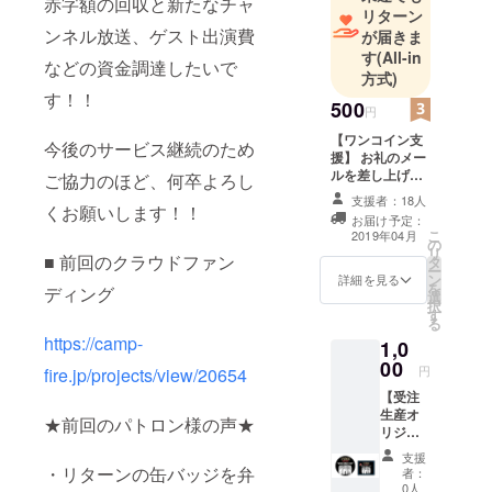
赤字額の回収と新たなチャ
リターン
ンネル放送、ゲスト出演費
が届きま
す
(All-in
などの資金調達したいで
方式)
す！！
500
円
【ワンコイン支
今後のサービス継続のため
援】 お礼のメー
ルを差し上げま
ご協力のほど、何卒よろし
す
支援者：18人
くお願いします！！
お届け予定：
こ
2019年04月
の
リ
■ 前回のクラウドファン
タ
ー
ン
詳細を見る
を
ディング
選
択
す
る
https://camp-
1,0
00
円
fire.jp/projects/view/20654
【受注
生産オ
★前回のパトロン様の声★
リジナ
ルグッ
支援
ズ】
・リターンの缶バッジを弁
者：
【ス
0人