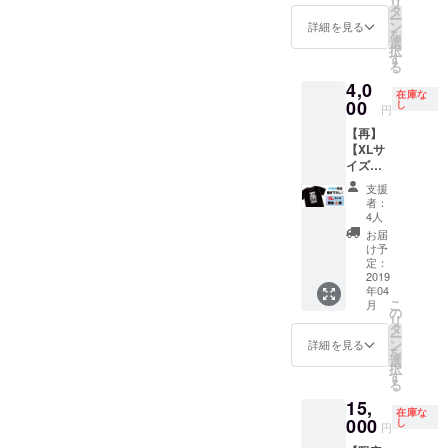
リ
在庫大
タ
ー
放出！
ン
詳細を見る
を
数量少
選
択
ないの
す
る
で再販
4,0
なしで
在庫な
す。 ※
00
し
円
送料込
【再】
み
【XLサ
イズ】
ナカG先
支援
生描き
者：
下ろしT
4人
シャツ
お届
前回の
け予
クラウ
定：
ドファ
2019
年04
ンディ
こ
月
ングの
の
リ
在庫大
タ
ー
放出！
ン
詳細を見る
を
数量少
選
択
ないの
す
る
で再販
15,
なしで
在庫な
す。 ※
000
し
円
送料込