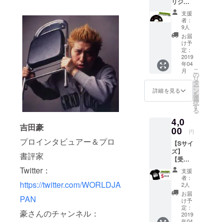
リジナ
送料込
ル扇
み
支援
子】 久
者：
田将
9人
義、吉
お届
田豪の
け予
Terror
定：
Factory
2019
年04
デザイ
こ
月
ン扇子
の
リ
です。
タ
ー
21cm3
ン
詳細を見る
を
0間(片
選
択
貼り)
す
る
Terror
4,0
Factory
吉田豪
（http://
00
円
www.te
プロインタビュアー＆プロ
【Sサイ
rrorfact
ズ】
ory.net/
書評家
【受注
） ※送
生産オ
料込み
Twitter：
支援
リジナ
者：
ルTシャ
https://twitter.com/WORLDJA
2人
ツ】 久
お届
PAN
田将
け予
義、吉
定：
豪さんのチャンネル：
田豪の
2019
年04