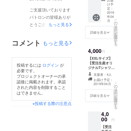
ベントチケット込でご
田将
17,000円の限定イベン
料込み
け予
義、吉
定：
ご支援頂いております
支援頂いた方には当日
ト付きリターン上記で
田豪の
2019
パトロンの皆様ありが
年04
まとめてお渡し致しま
Terror
申し込まれた方で、備
こ
月
Factory
の
とうございます。残り
もっと見る
す。上記以外の方に関
リ
考欄にサイズを記入し
デザイ
タ
ー
10日となりました。リ
ンTシャ
しましては順次発送作
ン
詳細を見る
忘れた方は3月13日0
を
ツで
選
ターン限定イベントの
業を行いますので今し
択
時までにメッセージで
コメント
す。
す
もっと見る
る
size(着
ゲストは【東浩紀氏＆
ばらくお待ち頂けます
サイズ（S-XXL）をお
4,000
丈×着
円
津田大介氏】です！残
と幸いです。★イベン
幅):XL(
伝え下さい。それ以降
【XXLサイズ】
77×58)
りチケットは20枚程な
トにつきまして受付は
はすべてMサイズ発注
【受注生産オリ
Terror
投稿するには
ログイン
が
ジナルTシャツ】
ので迷ってる方はぜひ
キャンプファイヤー
Factory
とさせて頂きます。ま
必要です。
久田将義、吉田
（http://
支援者：4人
ご支援のほど何卒宜し
メッセージにて送付し
プロジェクトオーナーの承
た限定イベントで同伴
豪のTerror
www.te
お届け予定：
認後に掲載されます。承認
Factoryデザイ
くお願いします。※当
た受付番号で行いま
rrorfact
こ
2019年04月
者希望の方は3月13日
の
ンTシャツです。
された内容を削除すること
ory.net/
リ
日券の販売は考えてお
す。付き添いの方がい
タ
size(着丈×着
0時までに本名を記入
） ※送
はできません。
ー
ン
幅):XXL(81×63)
詳細を見る
料込み
りません。※お申込み
る場合は付き添いの方
を
しメッセージでお願い
選
Terror
択
※投稿する際の注意点
の際は備考欄にTシャ
のチケット代3,000円
す
Factory（http://
致します。当日、同伴
る
www.terrorfact
ツサイズの記入をお願
をご用意ください。※
4,0
者料金を頂戴し、お名
ory.net/） ※送料
00
いいたしま
込み
付き添いの方の申し込
円
前を確認させて頂きま
す。ーーーーーーーー
みは終了しておりま
【受注
す。引き続き何卒よろ