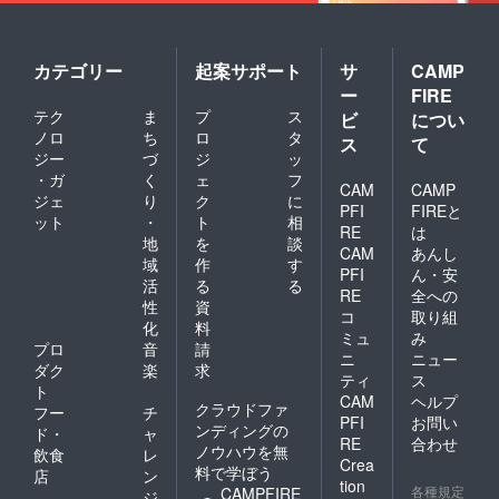
カテゴリー
起案サポート
サ
CAMP
ー
FIRE
テク
ま
プ
ス
ビ
につい
ノロ
ち
ロ
タ
ス
て
ジー
づ
ジ
ッ
・ガ
く
ェ
フ
CAM
CAMP
ジェ
り
ク
に
PFI
FIREと
ット
・
ト
相
RE
は
地
を
談
CAM
あんし
域
作
す
PFI
ん・安
活
る
る
RE
全への
性
資
コ
取り組
化
料
ミュ
み
プロ
音
請
ニ
ニュー
ダク
楽
求
ティ
ス
ト
CAM
ヘルプ
クラウドファ
フー
チ
PFI
お問い
ンディングの
ド・
ャ
RE
合わせ
ノウハウを無
飲食
レ
Crea
料で学ぼう
店
ン
tion
各種規定
CAMPFIRE
ジ