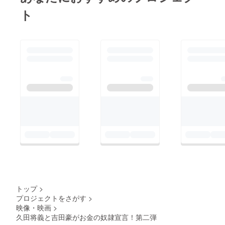
ント当
rrorfact
日お渡
ト
ory.net/
し ※イ
） ※申
ベント
し込み
に来ら
者含め2
れない
名まで
方には
可能 備
郵送い
考欄に
たしま
付添の
す
方のお
名前を
フル
ネーム
で記載
必須 当
日受付
にて付
き添い
の方の
チケッ
ト代
3,000円
頂きま
トップ
>
す ※
プロジェクトをさがす
>
グッズ
映像・映画
>
はイベ
ント当
久田将義と吉田豪がお金の奴隷宣言！第二弾
日お渡