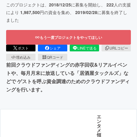
このプロジェクトは、
2018/12/25
に募集を開始し、
222
人の支援
により
1,987,500
円の資金を集め、
2019/02/28
に募集を終了し
ました
もう一度プロジェクトをやってほしい
ポスト
シェア
LINEで送る
URLコピー
埋め込み
QRコード
前回クラウドファンディングの赤字回収&リアルイベン
トや、毎月月末に放送している「居酒屋タックルズ」な
どで ゲストを呼ぶ資金調達のためのクラウドファンディ
ングを行います。
エ
ン
タ
メ
領