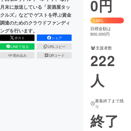
0
円
月末に放送している「居酒屋タッ
まちづくり・地域活性化
クルズ」などで ゲストを呼ぶ資金
248%
調達のためのクラウドファンディ
目標金額は
CAMPFIRE for Social Good
CAMPFIRE Creation
ングを行います。
800,000円
CAMPFIREふるさと納税
machi-ya
コミュニティ
ポスト
シェア
LINEで送る
URLコピー
支援者数
222
埋め込み
QRコード
人
募集終了まで残
り
終了