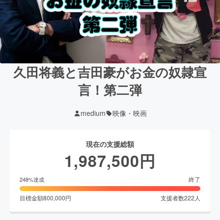
久田将義と吉田豪がお金の奴隷宣
言！第二弾
medium
映像・映画
現在の支援総額
1,987,500
円
終了
248
%達成
目標金額
800,000
円
支援者数
222
人