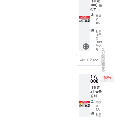
【限定
み
100】新
宿ロフ
トプラ
支援
スワン
者：
限定イ
100
ベント
人
ご招待&
お届
新グッ
け予
ズフル
定：
2019
コンプ
年04
★久田
こ
月
将義、
の
リ
吉田豪
タ
ー
のサイ
ン
詳細を見る
を
ン色紙
選
択
とラン
す
る
ダム
17,
チェキ
在庫な
000
１枚付
し
円
き★ ・
【限定
5月の土
3】★最
曜日・
前列＆
新宿ロ
当日
フトプ
支援
チェキ
ラスワ
者：
撮影会
ンで開
3人
(サイ
催予定
お届
ン)★ 新