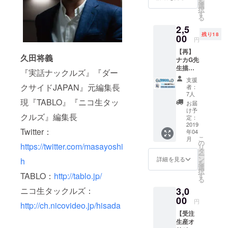
を
オル
選
択
（約
す
る
W200×
2,5
H200m
残り18
m 綿
00
円
100％）
【再】
・ス
久田将義
ナカG先
テッ
生描き
カー
『実話ナックルズ』『ダー
下ろし
（約
支援
マフ
91mm×
クサイドJAPAN』元編集長
者：
ラータ
55mm
7人
オル＆
現『TABLO』『ニコ生タッ
） ・缶
お届
缶バッ
バッチ
け予
クルズ』編集長
チセッ
（円形
定：
ト 前回
2019
25mm
Twitter：
年04
のクラ
）
こ
月
ウド
Terror
の
https://twitter.com/masayoshi
リ
ファン
Factory
タ
ー
ディン
（http://
ン
詳細を見る
h
を
グの在
www.te
選
択
庫大放
TABLO：
http://tablo.jp/
rrorfact
す
る
出！ 数
ory.net/
ニコ生タックルズ：
3,0
量少な
） ※送
いので
00
料込み
円
http://ch.nicovideo.jp/hisada
再販な
【受注
しで
生産オ
す。 ※