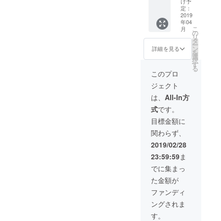
・2016
け予
宿ロフ
定：
年8月か
トプラ
2019
ら1年分
年04
スワン
のタ
こ
月
限定イ
の
ブーな
リ
ベント
タ
ワイド
ー
ご招待&
ン
ショー
詳細を見る
を
新グッ
選
終了後
択
ズフル
す
の チャ
る
コンプ
ンネル
このプロ
★久田
放送部
ジェクト
将義、
分の
吉田豪
「音
は、
All-In方
のサイ
源」 ・
式
です。
ン色紙
オリジ
とラン
ナル扇
目標金額に
ダム
子
関わらず、
チェキ
（21cm
１枚付
30間(片
2019/02/28
き★ ・
貼り) ・
23:59:59
ま
5月の土
ミニタ
曜日・
オル
でに集まっ
新宿ロ
（約
た金額が
フトプ
W200×
ラスワ
H200m
ファンディ
ンで開
m 綿
ングされま
催予定
100％）
・2016
・ス
す。
年8月か