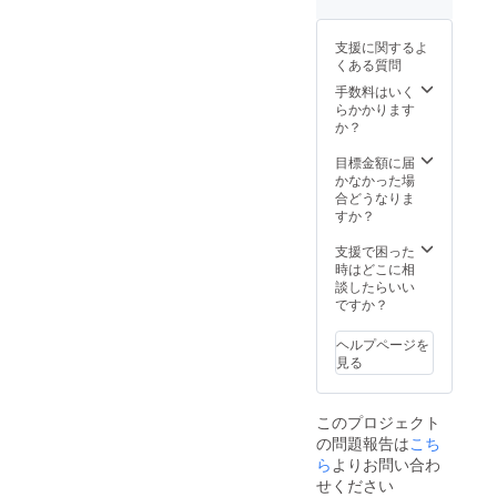
テッ
ら1年分
カー
のタ
（約
支援に関するよ
ブーな
91mm×
くある質問
ワイド
55mm
ショー
手数料はいく
） ・缶
終了後
らかかります
バッチ
の チャ
か？
（円形
ンネル
25mm
放送部
目標金額に届
） ・オ
分の
かなかった場
リジナ
「音
合どうなりま
ルTシャ
源」 ・
すか？
ツ ※備
オリジ
考欄に
ナル扇
支援で困った
サイズ
子
時はどこに相
記入お
（21cm
談したらいい
願いし
30間(片
ですか？
ます
貼り) ・
size(着
ミニタ
丈×着
ヘルプページを
オル
幅):S/(6
見る
（約
5×49)/M
W200×
(69×52)
H200m
/L(73×5
このプロジェクト
m 綿
5)/XL(7
の問題報告は
こち
100％）
7×58)
・ス
ら
よりお問い合わ
Terror
テッ
Factory
せください
カー