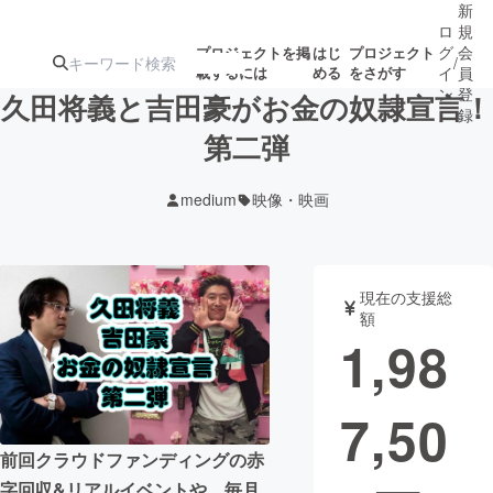
新
ロ
規
グ
会
プロジェクトを掲
はじ
プロジェクト
/
載するには
める
をさがす
イ
員
ン
登
久田将義と吉田豪がお金の奴隷宣言！
録
第二弾
人気のプロ
注目のリ
注目の新着プロ
募集終了が近いプ
もうすぐ公開
medium
映像・映画
ジェクト
ターン
ジェクト
ロジェクト
されます
アート・写真
音楽
現在の支援総
額
1,98
テクノロジー・ガジェット
ゲーム・サ
7,50
映像・映画
書籍・雑誌
前回クラウドファンディングの赤
ビジネス・起業
チャレンジ
字回収&リアルイベントや、毎月