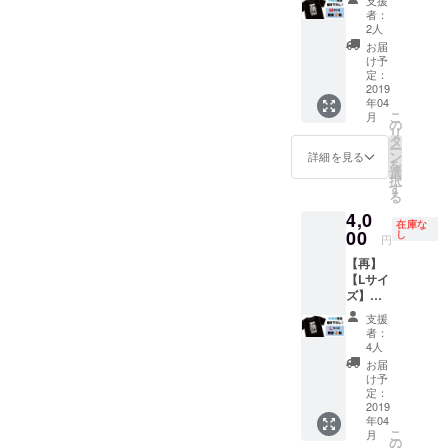
料込み
生描き
者：
下ろしT
2人
シャツ
お届
前回の
け予
クラウ
定：
ドファ
2019
年04
ンディ
こ
月
ングの
の
リ
在庫大
タ
ー
放出！
ン
詳細を見る
を
数量少
選
択
ないの
す
る
で再販
4,0
なしで
在庫な
す。 ※
00
し
円
送料込
【再】
み
【Lサイ
ズ】ナ
カG先生
支援
描き下
者：
ろしT
4人
シャツ
お届
前回の
け予
クラウ
定：
ドファ
2019
年04
ンディ
こ
月
ングの
の