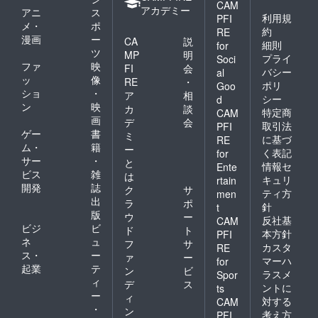
CAM
アカデミー
アニ
ス
利用規
PFI
メ・
ポ
約
RE
漫画
ー
CA
説
細則
for
ツ
MP
明
プライ
Soci
ファ
映
FI
会
バシー
al
ッ
像
RE
・
ポリ
Goo
ショ
・
ア
相
シー
d
ン
映
カ
談
特定商
CAM
画
デ
会
取引法
PFI
ゲー
書
ミ
に基づ
RE
ム・
籍
ー
く表記
for
サー
・
と
情報セ
Ente
ビス
雑
は
キュリ
rtain
開発
誌
ク
サ
ティ方
men
出
ラ
ポ
針
t
版
ウ
ー
反社基
CAM
ビジ
ビ
ド
ト
本方針
PFI
ネ
ュ
フ
サ
カスタ
RE
ス・
ー
ァ
ー
マーハ
for
起業
テ
ン
ビ
ラスメ
Spor
ィ
デ
ス
ントに
ts
ー
ィ
対する
CAM
・
ン
考え方
PFI