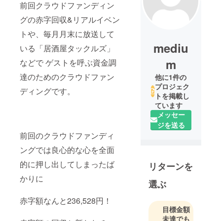
前回クラウドファンディン
グの赤字回収&リアルイベン
トや、毎月月末に放送して
mediu
いる「居酒屋タックルズ」
m
などで ゲストを呼ぶ資金調
達のためのクラウドファン
他に1件の
プロジェク
ディングです。
トを掲載し
ています
メッセー
ジを送る
前回のクラウドファンディ
ングでは良心的な心を全面
的に押し出してしまったば
リターンを
かりに
選ぶ
赤字額なんと236,528円！
目標金額
未達でも