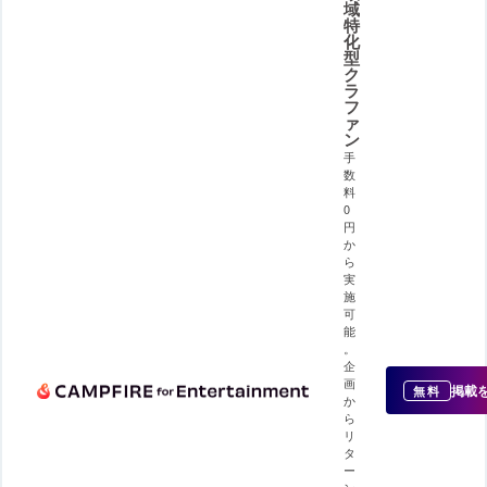
域
特
化
型
ク
ラ
フ
ァ
ン
手
数
料
0
円
か
ら
実
施
可
能
。
企
画
掲載
無料
か
ら
リ
タ
ー