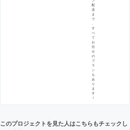
ン
配
送
ま
で
、
す
べ
て
お
任
せ
の
プ
ラ
ン
も
あ
り
ま
す
！
このプロジェクトを見た人はこちらもチェックし