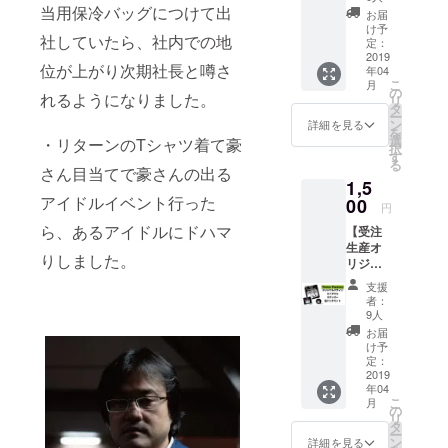
テッ
当用保冷バッグにつけて出
お届
カー＆
け予
社していたら、社内での地
缶バッ
定：
チ】 ス
2019
位が上がり次期社長と噂さ
年04
テッ
こ
月
カー
の
れるようになりました。
リ
（約
タ
ー
91mm×
ン
詳細を見る
を
55mm
選
・リターンのTシャツ着て豪
択
） ・缶
す
る
バッチ
さん目当てで豪さんの出る
1,5
（円形
アイドルイベント行った
25mm
00
円
）
ら、あるアイドルにドハマ
【受注
Terror
生産オ
Factory
りしました。
リジナ
（http://
ルグッ
www.te
支援
ズ】 久
rrorfact
者：
田将
ory.net/
9人
義、吉
） ※送
お届
田豪の
料込み
け予
Terror
定：
Factory
2019
年04
デザイ
こ
月
ンで
の
リ
す。 ・
タ
ー
ミニタ
ン
詳細を見る