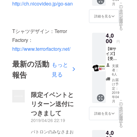
Terror
http://ch.nicovideo.jp/go-san
こ
月
Factory
の
リ
デザイ
タ
ー
ンTシャ
ン
詳細を見る
を
ツで
選
択
す。
す
る
size(着
Tシャツデザイン：Terror
4,0
丈×着
Factory：
幅):S/(6
00
円
5×49)
http://www.terrorfactory.net/
【Mサ
Terror
イズ】
Factory
【受注
（http://
最新の活動
もっと
生産オ
www.te
支援
リジナ
rrorfact
者：
報告
見る
ルTシャ
ory.net/
6人
ツ】 久
） ※送
お届
田将
料込み
け予
義、吉
定：
限定イベントと
田豪の
2019
年04
Terror
こ
月
リターン送付に
Factory
の
リ
デザイ
タ
ー
つきまして
ンTシャ
ン
詳細を見る
を
ツで
選
2019/04/26 22:19
択
す。
す
る
size(着
パトロンのみなさまお
4,0
丈×着
幅):M(6