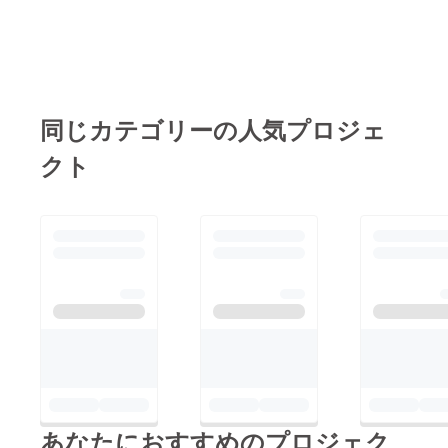
（http://
（約
www.te
91mm×
rrorfact
55mm
ory.net/
） ・缶
） ※申
バッチ
し込み
（円形
者含め2
25mm
名まで
同じカテゴリーの人気プロジェ
） ・オ
可能 備
リジナ
考欄に
クト
ルTシャ
付添の
ツ ※備
方のお
考欄に
名前を
サイズ
フル
記入お
ネーム
願いし
で記載
ます
必須 当
size(着
日受付
丈×着
にて付
幅):S/(6
き添い
5×49)/M
の方の
(69×52)
チケッ
/L(73×5
ト代
5)/XL(7
3,000円
7×58)
頂きま
Terror
す ※
Factory
グッズ
（http://
あなたにおすすめのプロジェク
はイベ
www.te