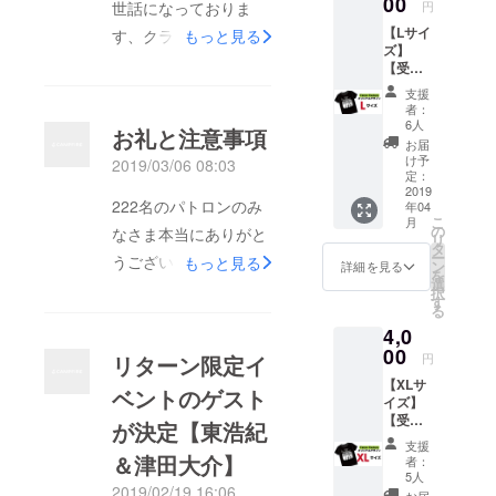
00
世話になっておりま
円
9×52)
【Lサイ
す、クラウドファン
Terror
もっと見る
ズ】
Factory
ディング担当です。先
【受注
（http://
生産オ
www.te
程、限定イベント参加
支援
リジナ
rrorfact
者：
の皆様にキャンプファ
ルTシャ
ory.net/
6人
お礼と注意事項
ツ】 久
） ※送
イヤーメッセージにて
お届
田将
料込み
け予
2019/03/06 08:03
受付番号を送らせて頂
義、吉
定：
田豪の
2019
きました。イベント当
222名のパトロンのみ
年04
Terror
こ
月
Factory
日、受付にて番号をお
の
なさま本当にありがと
リ
デザイ
タ
聞きしますのでご留意
ー
うございました。みな
もっと見る
ンTシャ
ン
詳細を見る
を
ツで
くださいませ。※万が
選
さまのおかげで目標達
択
す。
す
る
一、届いていない場合
size(着
成することが出来まし
4,0
丈×着
はご連絡お願いしま
た！本当にありがとう
幅):L(73
00
リターン限定イ
円
す。イベントとリター
×55)
ございました。早速数
【XLサ
Terror
ベントのゲスト
ン送付につきましてご
を集計し、グッズ発注
イズ】
Factory
【受注
連絡させていただきま
（http://
が決定【東浩紀
をさせて頂きます。
生産オ
www.te
支援
す。★リターン品につ
■4,000円のメイドT
リジナ
rrorfact
＆津田大介】
者：
ルTシャ
ory.net/
きまして5/11の限定イ
5人
シャツ■15,000円、
2019/02/19 16:06
ツ】 久
） ※送
お届