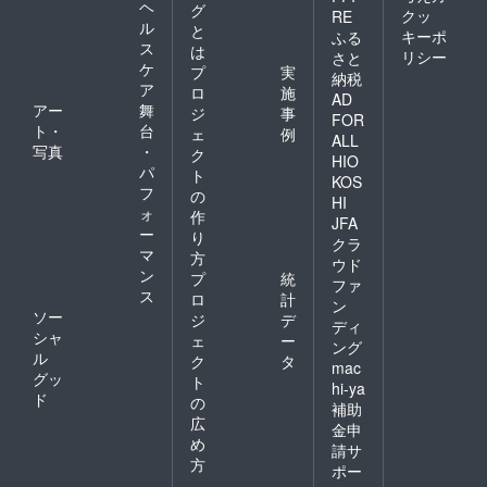
ヘ
グ
クッ
RE
ル
と
キーポ
ふる
ス
は
リシー
さと
ケ
プ
実
納税
ア
ロ
施
AD
アー
舞
ジ
事
FOR
ト・
台
ェ
例
ALL
写真
・
ク
HIO
パ
ト
KOS
フ
の
HI
ォ
作
JFA
ー
り
クラ
マ
方
ウド
ン
プ
統
ファ
ス
ロ
計
ン
ソー
ジ
デ
ディ
シャ
ェ
ー
ング
ル
ク
タ
mac
グッ
ト
hi-ya
ド
の
補助
広
金申
め
請サ
方
ポー