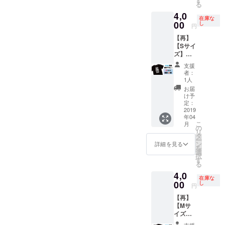
す
ます。
hi.tumbl
る
er.com
4,0
）さん
在庫な
00
し
に書い
円
てもら
【再】
いまし
【Sサイ
た。
ズ】ナ
【受注
カG先生
生産オ
支援
描き下
リジナ
者：
ろしT
1人
ルTシャ
シャツ
ツ】 久
お届
前回の
け予
田将
クラウ
定：
義、吉
ドファ
2019
田豪の
年04
ンディ
Terror
こ
月
ングの
の
Factory
リ
在庫大
タ
デザイ
ー
放出！
ン
詳細を見る
ンTシャ
を
数量少
選
ツで
択
ないの
す
す。
る
で再販
Terror
4,0
なしで
Factory
在庫な
す。 ※
00
し
（http://
円
送料込
www.te
【再】
み
rrorfact
【Mサ
ory.net/
イズ】
） ※送
ナカG先
支援